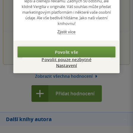
0×
lepší a cílenější reklamu. Žádných 50 odstínů, ale
5 hvězdiček
0×
klidně Vergilia v originále. Váš souhlas může předat
4 hvězdičky
marketingovým platformám i některé vaše osobní
0×
3 hvězdičky
údaje. Ale vše bedlivě hlídáme. Jako naši vlastní
0×
2 hvězdičky
knihovnu!
0×
1 hvezdička
Zjistit více
PŘIDEJTE SVÉ HODNOCENÍ KNIHY
1
2
3
4
5
Povolit vše
Povolit pouze nezbytné
Nastavení
Zobrazit všechna hodnocení
Přidat hodnocení
Další knihy autora