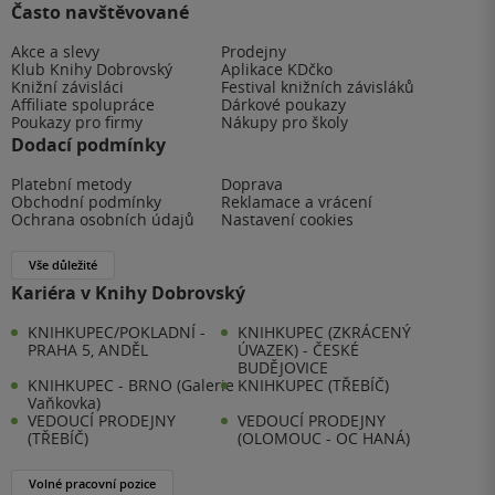
Často navštěvované
Akce a slevy
Prodejny
Klub Knihy Dobrovský
Aplikace KDčko
Knižní závisláci
Festival knižních závisláků
Affiliate spolupráce
Dárkové poukazy
Poukazy pro firmy
Nákupy pro školy
Dodací podmínky
Platební metody
Doprava
Obchodní podmínky
Reklamace a vrácení
Ochrana osobních údajů
Nastavení cookies
Vše důležité
Kariéra v Knihy Dobrovský
KNIHKUPEC/POKLADNÍ -
KNIHKUPEC (ZKRÁCENÝ
PRAHA 5, ANDĚL
ÚVAZEK) - ČESKÉ
BUDĚJOVICE
KNIHKUPEC - BRNO (Galerie
KNIHKUPEC (TŘEBÍČ)
Vaňkovka)
VEDOUCÍ PRODEJNY
VEDOUCÍ PRODEJNY
(TŘEBÍČ)
(OLOMOUC - OC HANÁ)
Volné pracovní pozice