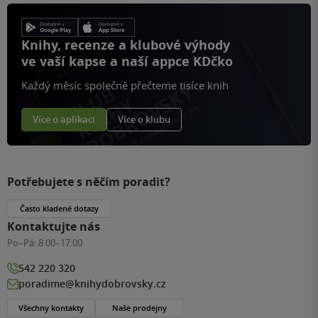
Knihy, recenze a klubové výhody
ve vaší kapse a naší appce KDčko
Každý měsíc společně přečteme tisíce knih
Více o aplikaci
Více o klubu
Potřebujete s něčím poradit?
Často kladené dotazy
Kontaktujte nás
Po–Pá:
8:00–17:00
542 220 320
poradime@knihydobrovsky.cz
Všechny kontakty
Naše prodejny