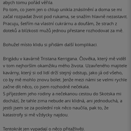
abych tomu pořád věřila.
Po tom, co jsem jen o chlup unikla znásilnění a doma se mi
začal rozpadat život pod rukama, se snažím hlavně nezastavit.
Pracuju, šetřím na vlastní cukrárnu a doufám, že strach z
doteků a blízkosti mužů jednou přestane rozhodovat za mě.
Bohužel místo klidu si přidám další komplikaci.
Brigádu v kavárně Tristana Kerrigana. Člověka, který mě viděl
v tom nejhorším okamžiku mého života. Uzavřeného majitele
kavárny, který si od lidí drží stejný odstup, jako já od všeho,
co by mě mohlo znovu bolet. Jenže mezi námi se velmi rychle
začne dít něco, co jsem rozhodně nečekala.
S příjezdem jeho rodiny a nečekanou cestou do Skotska mi
dochází, že tahle zima nebude ani klidná, ani jednoduchá, a
jestli jsem se za poslední rok něco naučila, pak to, že
katastrofy si mě vždycky najdou.
Tentokrát jen vypadají o něco přitažlivěji.