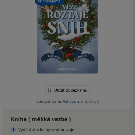
Připravujeme
Uložit do seznamu
Součástí série:
Ashbourne
2. díl z 2
Kniha (
měkká vazba
)
Vydání této knihy se připravuje