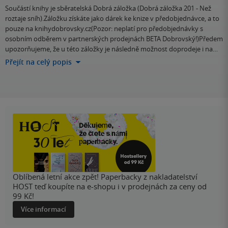
Součástí knihy je sběratelská Dobrá záložka (Dobrá záložka 201 - Než
roztaje sníh).Záložku získáte jako dárek ke knize v předobjednávce, a to
pouze na knihydobrovsky.cz(Pozor: neplatí pro předobjednávky s
osobním odběrem v partnerských prodejnách BETA Dobrovský!)Předem
upozorňujeme, že u této záložky je následně možnost doprodeje i na…
Přejít na celý popis
Oblíbená letní akce zpět! Paperbacky z nakladatelství
HOST teď koupíte na e-shopu i v prodejnách za ceny od
99 Kč!
Více informací