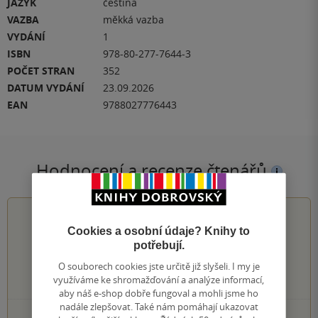
JAZYK
čeština
VAZBA
měkká vazba
VYDÁNÍ
1
ISBN
978-80-277-7644-3
POČET STRAN
352
DATUM VYDÁNÍ
23.09.2026
EAN
9788027776443
Hodnocení a recenze čtenářů
0.0
z
5
Cookies a osobní údaje? Knihy to
potřebují.
O souborech cookies jste určitě již slyšeli. I my je
využíváme ke shromažďování a analýze informací,
0
hodnocení čtenářů
aby náš e-shop dobře fungoval a mohli jsme ho
nadále zlepšovat. Také nám pomáhají ukazovat