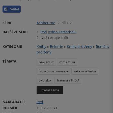
Sdílet
SÉRIE
Ashbourne
2. díl z 2
DALŠÍ ZE SÉRIE
1.
Pod jednou střechou
2.
Než roztaje sníh
KATEGORIE
Knihy
»
Beletrie
»
Knihy pro ženy
»
Romány
pro ženy
TÉMATA
new adult
romantika
Slow burn romance
zakázaná láska
Skotsko
Trauma a PTSD
Přidat téma
NAKLADATEL
Red
ROZMĚR
130 x 200 x 0