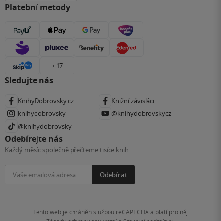
Platební metody
+ 17
Sledujte nás
KnihyDobrovsky.cz
Knižní závisláci
knihydobrovsky
@knihydobrovskycz
@knihydobrovsky
Odebírejte nás
Každý měsíc společně přečteme tisíce knih
Odebírat
Tento web je chráněn službou reCAPTCHA a platí pro něj