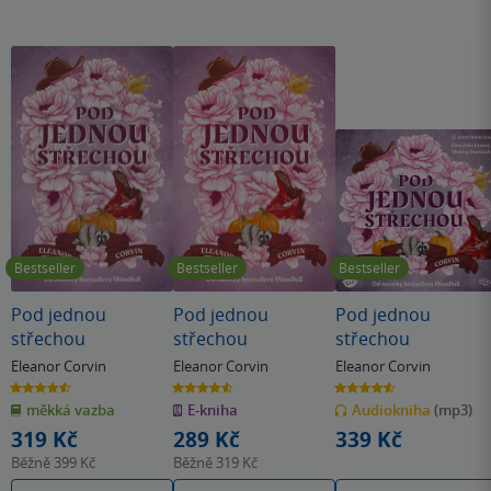
Bestseller
Bestseller
Bestseller
Pod jednou
Pod jednou
Pod jednou
střechou
střechou
střechou
Eleanor Corvin
Eleanor Corvin
Eleanor Corvin
4.6
4.6
4.6
z
z
z
měkká vazba
E-kniha
Audiokniha
(mp3)
5
5
5
hvězdiček
hvězdiček
hvězdiček
319 Kč
289 Kč
339 Kč
Běžně
399 Kč
Běžně
319 Kč