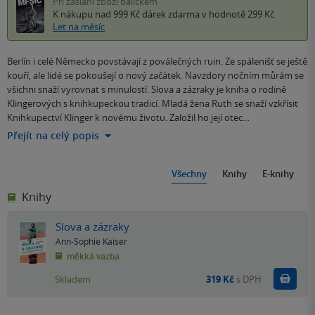
Při zaslání zboží balíčkem
K nákupu nad 999 Kč
dárek zdarma
v hodnotě 299 Kč
Let na měsíc
Berlín i celé Německo povstávají z poválečných ruin. Ze spálenišť se ještě
kouří, ale lidé se pokoušejí o nový začátek. Navzdory nočním můrám se
všichni snaží vyrovnat s minulostí. Slova a zázraky je kniha o rodině
Klingerových s knihkupeckou tradicí. Mladá žena Ruth se snaží vzkřísit
Knihkupectví Klinger k novému životu. Založil ho její otec…
Přejít na celý popis
Všechny
Knihy
E-knihy
Knihy
Slova a zázraky
Ann-Sophie Kaiser
měkká vazba
Do k
Skladem
319 Kč
s DPH