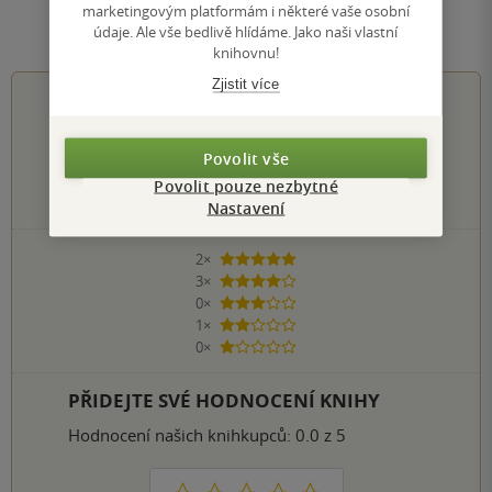
marketingovým platformám i některé vaše osobní
Hodnocení a recenze čtenářů
údaje. Ale vše bedlivě hlídáme. Jako naši vlastní
knihovnu!
Zjistit více
4.0
z
5
Povolit vše
Povolit pouze nezbytné
6
hodnocení čtenářů
Nastavení
2×
5 hvězdiček
3×
4 hvězdičky
0×
3 hvězdičky
1×
2 hvězdičky
0×
1 hvezdička
PŘIDEJTE SVÉ HODNOCENÍ KNIHY
Hodnocení našich knihkupců: 0.0 z 5