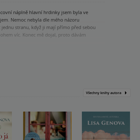
acovní náplně hlavní hrdinky jsem byla ve
i zájem. Nemoc nebyla dle mého názoru
 jednu stranu, když ji mají přímo před sebou
o mnohem víc. Konec mě dojal, proto dávám
Kniha, Jota, 2021, 9788075658432
Všechny knihy autora