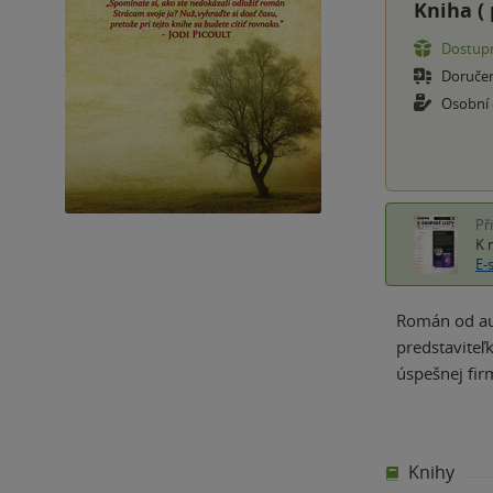
Kniha (
Dostupn
Doruče
Osobní
Př
K 
E-
Román od aut
predstaviteľ
úspešnej fir
Knihy