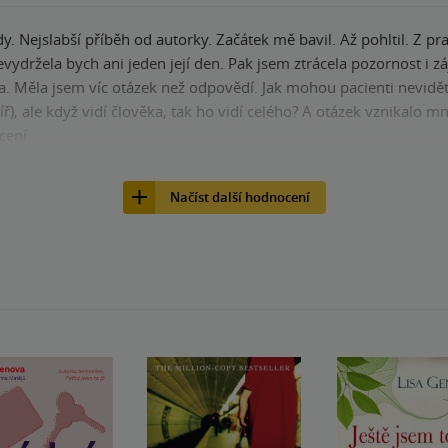
. Nejslabší příběh od autorky. Začátek mě bavil. Až pohltil. Z pr
Nevydržela bych ani jeden její den. Pak jsem ztrácela pozornost 
a. Měla jsem víc otázek než odpovědí. Jak mohou pacienti nevidět
líř), ale když vidí člověka, tak ho vidí celého? A otázek vznikal
cení
nze?
Ano
11
Načíst další hodnocení