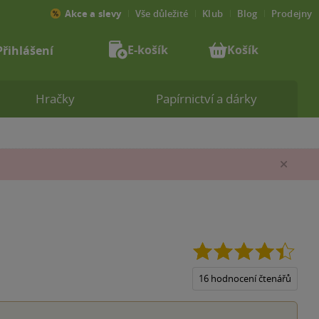
Akce a slevy
Vše důležité
Klub
Blog
Prodejny
E-košík
Košík
Přihlášení
Hračky
Papírnictví a dárky
Zav
4.4
z
5
16 hodnocení čtenářů
hvězd