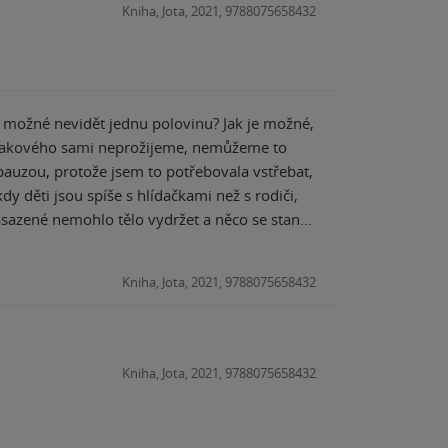
Kniha, Jota, 2021, 9788075658432
e možné nevidět jednu polovinu? Jak je možné,
o takového sami neprožijeme, nemůžeme to
auzou, protože jsem to potřebovala vstřebat,
nasazené nemohlo tělo vydržet a něco se stane.
a odmítala přijmout svůj úděl a snažila se
rmál" nekoná a musí se přijmout to, co je teď.
Kniha, Jota, 2021, 9788075658432
pomohly Sářiny fyzio postupy) a využití svého
 že i to zlé může vést k něčemu dobrému.
Kniha, Jota, 2021, 9788075658432