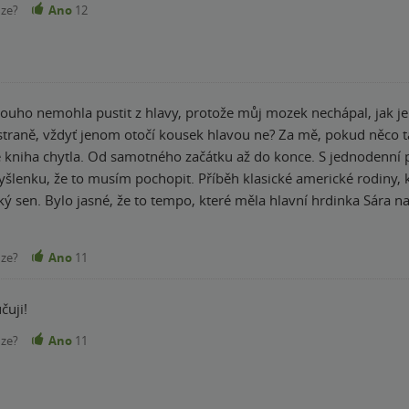
nze?
Ano
12
louho nemohla pustit z hlavy, protože můj mozek nechápal, jak j
é straně, vždyť jenom otočí kousek hlavou ne? Za mě, pokud něc
 kniha chytla. Od samotného začátku až do konce. S jednodenní p
říběh klasické americké rodiny, kdy děti jsou spíše s hlídačkami než s rodiči,
ický sen. Bylo jasné, že to tempo, které měla hlavní hrdinka Sára 
da s fatálním následkem. Líbila se mi urputnost, se kterou hrdink
. Co mi trochu chybělo, byl jakýsi zlom, kdy bylo jasné, že se "no
nze?
Ano
11
 priorit, sblížení s rodinou (hlavně s matkou a synem, kterému 
e pocit, že se vás život snaží dostat na kolena byla ukázka toho,
čuji!
nze?
Ano
11