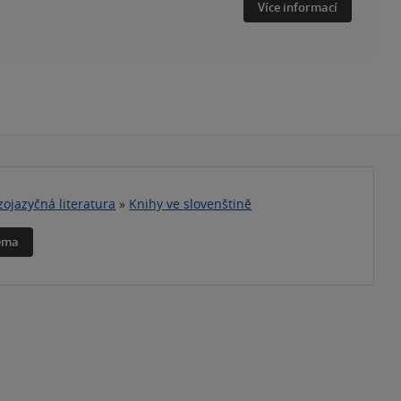
Více informací
zojazyčná literatura
»
Knihy ve slovenštině
téma