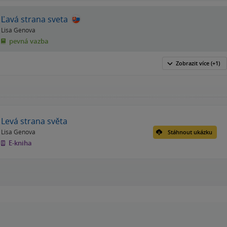
Ľavá strana sveta
Lisa Genova
pevná vazba
Zobrazit
více
(+1)
Levá strana světa
Lisa Genova
Stáhnout ukázku
E-kniha