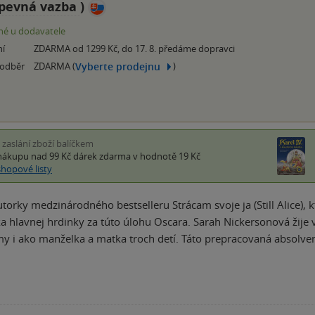
pevná vazba
)
é u dodavatele
ní
ZDARMA od 1299 Kč, do 17. 8. předáme dopravci
Vyberte prodejnu
 odběr
ZDARMA (
)
i zaslání zboží balíčkem
nákupu nad 99 Kč
dárek zdarma
v hodnotě 19 Kč
shopové listy
orky medzinárodného bestselleru Strácam svoje ja (Still Alice), k
ka hlavnej hrdinky za túto úlohu Oscara. Sarah Nickersonová žije
my i ako manželka a matka troch detí. Táto prepracovaná absolv