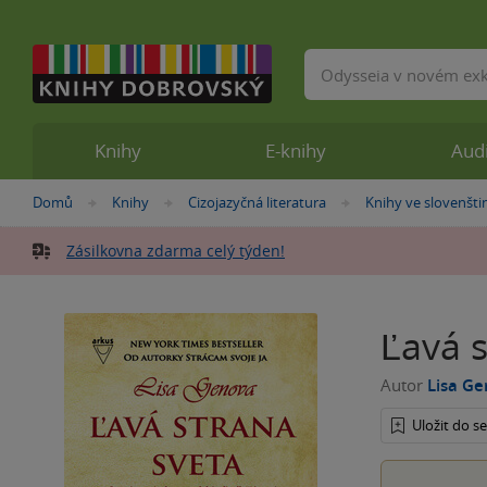
Vyhledávání
Knihy
E-knihy
Aud
Nacházíte
Domů
Knihy
Cizojazyčná literatura
Knihy ve slovenšti
»
»
»
se
zde:
Zásilkovna zdarma celý týden!
Ľavá s
Autor
Lisa G
Uložit do 