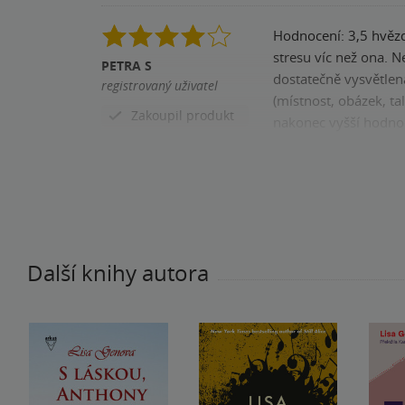
Hodnocení: 3,5 hvězdy
stresu víc než ona. 
PETRA S
dostatečně vysvětlen
registrovaný uživatel
(místnost, obázek, ta
Zakoupil produkt
nakonec vyšší hodno
Pomohla vám tato rece
Další knihy autora