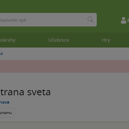
ioknihy
Učebnice
Hry
ně
trana sveta
enova
seznamu