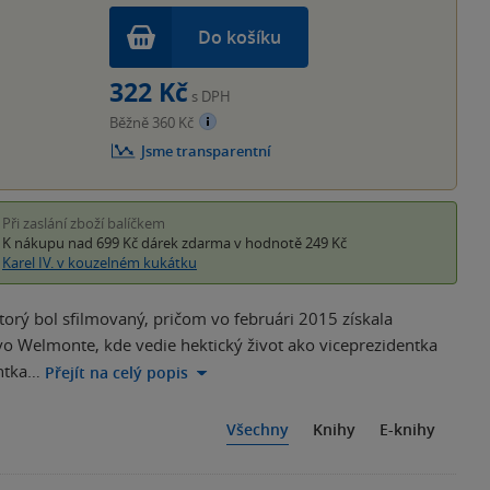
Do košíku
322 Kč
s DPH
Běžně 360 Kč
Jsme transparentní
Při zaslání zboží balíčkem
K nákupu nad 699 Kč
dárek zdarma
v hodnotě 249 Kč
Karel IV. v kouzelném kukátku
torý bol sfilmovaný, pričom vo februári 2015 získala
 vo Welmonte, kde vedie hektický život ako viceprezidentka
entka…
Přejít na celý popis
Všechny
Knihy
E-knihy