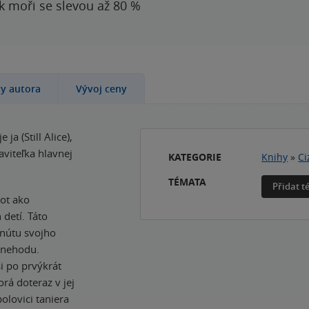
 k moři se slevou až 80 %
hy autora
Vývoj ceny
a (Still Alice),
aviteľka hlavnej
KATEGORIE
Knihy
»
Ci
TÉMATA
Přidat 
vot ako
detí. Táto
inútu svojho
onehodu.
i po prvýkrát
orá doteraz v jej
olovici taniera