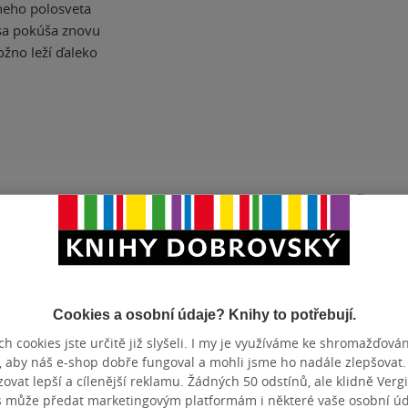
tneho polosveta
 sa pokúša znovu
ožno leží ďaleko
ZBA
pevná vazba
POČET ST
OTNOST
469 g
DATUM VY
BN
978-80-8103-080-2
EAN
Cookies a osobní údaje? Knihy to potřebují.
Hodnocení a recenze čtenářů
h cookies jste určitě již slyšeli. I my je využíváme ke shromažďován
, aby náš e-shop dobře fungoval a mohli jsme ho nadále zlepšovat
vat lepší a cílenější reklamu. Žádných 50 odstínů, ale klidně Vergil
s může předat marketingovým platformám i některé vaše osobní úda