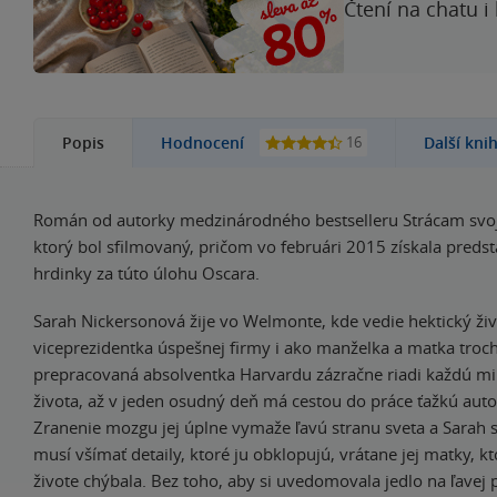
Čtení na chatu i
16
Popis
Hodnocení
Další kni
Román od autorky medzinárodného bestselleru Strácam svoje j
ktorý bol sfilmovaný, pričom vo februári 2015 získala predst
hrdinky za túto úlohu Oscara.
Sarah Nickersonová žije vo Welmonte, kde vedie hektický ži
viceprezidentka úspešnej firmy i ako manželka a matka troch 
prepracovaná absolventka Harvardu zázračne riadi každú m
života, až v jeden osudný deň má cestou do práce ťažkú aut
Zranenie mozgu jej úplne vymaže ľavú stranu sveta a Sarah s
musí všímať detaily, ktoré ju obklopujú, vrátane jej matky, kt
živote chýbala. Bez toho, aby si uvedomovala jedlo na ľavej p