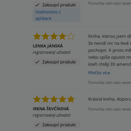
Pomohla vám tato rece
Zakoupil produkt
Hodnoceno z
aplikace
Kniha, kterou jsem d
že nevidí nic na lev
LENKA JÁNSKÁ
pochopit. A proto mě
registrovaný uživatel
nebo spíše opustit myšlenku, že to musím pochopit. P
Zakoupil produkt
kteří chtějí žít amer
A tak přišla autoneho
Přečíst
více
navrátit do "normálu"
Pomohla vám tato rece
Konečné přehodnocení
potenciálu i když mát
Krásná kniha, doporu
IRENA ŠEVČÍKOVÁ
Pomohla vám tato rece
registrovaný uživatel
Zakoupil produkt