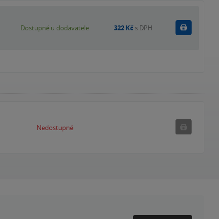
Do košík
Dostupné u dodavatele
322 Kč
s DPH
Nedostupné
Nedostupné