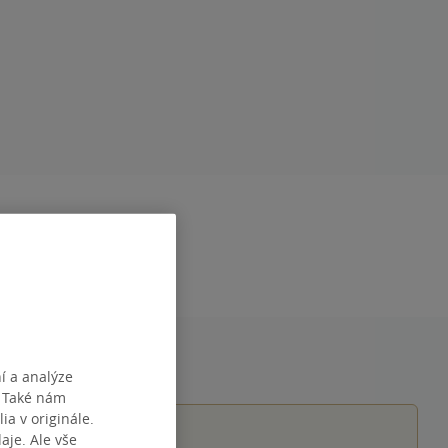
RAN
264
DÁNÍ
28.02.2015
9788081030802
í a analýze
. Také nám
ia v originále.
je. Ale vše