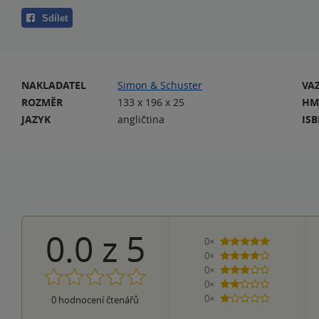
Sdílet
NAKLADATEL
Simon & Schuster
VA
ROZMĚR
133 x 196 x 25
HM
JAZYK
angličtina
IS
0.0
z
5
0×
5 hvězdiček
0×
4 hvězdičky
0×
3 hvězdičky
0×
2 hvězdičky
0×
0
hodnocení čtenářů
1 hvezdička