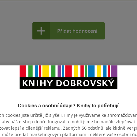
Přidat hodnocení
Cookies a osobní údaje? Knihy to potřebují.
h cookies jste určitě již slyšeli. I my je využíváme ke shromažďován
, aby náš e-shop dobře fungoval a mohli jsme ho nadále zlepšovat
vat lepší a cílenější reklamu. Žádných 50 odstínů, ale klidně Vergil
s může předat marketingovým platformám i některé vaše osobní úda