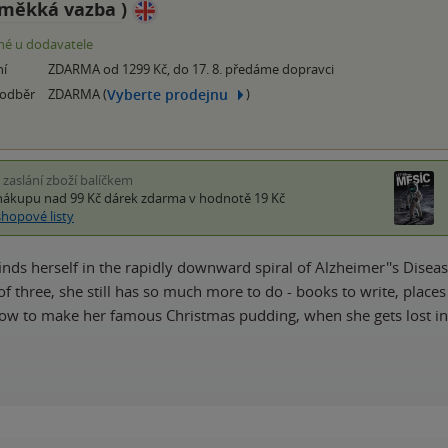
měkká vazba
)
é u dodavatele
ní
ZDARMA od 1299 Kč, do 17. 8. předáme dopravci
Vyberte prodejnu
 odběr
ZDARMA (
)
i zaslání zboží balíčkem
nákupu nad 99 Kč
dárek zdarma
v hodnotě 19 Kč
shopové listy
nds herself in the rapidly downward spiral of Alzheimer''s Disease 
f three, she still has so much more to do - books to write, places
w to make her famous Christmas pudding, when she gets lost i