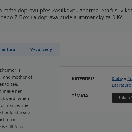
a máte dopravu přes Zásilkovnu zdarma. Stačí si v ko
 nebo Z-Boxu a doprava bude automaticky za 0 Kč.
y autora
Vývoj ceny
lzheimer''s
fe, and mother of
KATEGORIE
Knihy
»
Ci
es to see,
Literature
to make her
TÉMATA
Přidat 
ack yard, when
erformance, she
 Should she see
ort-term
 still Alice.