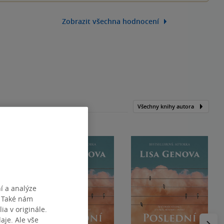
Zobrazit všechna hodnocení
Všechny knihy autora
í a analýze
. Také nám
ia v originále.
Následu
je. Ale vše