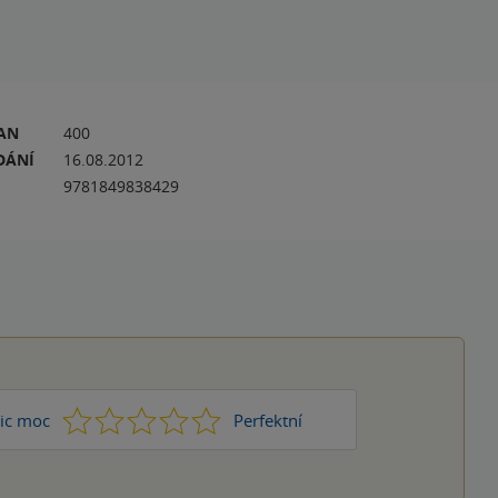
RAN
400
DÁNÍ
16.08.2012
9781849838429
1
2
3
4
5
ic moc
Perfektní