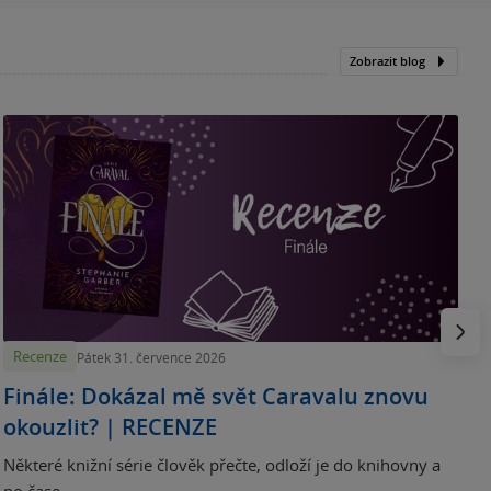
Zobrazit blog
„
p
H
e
Násled
Recenze
Pátek 31. července 2026
Finále: Dokázal mě svět Caravalu znovu
okouzlit? | RECENZE
Některé knižní série člověk přečte, odloží je do knihovny a