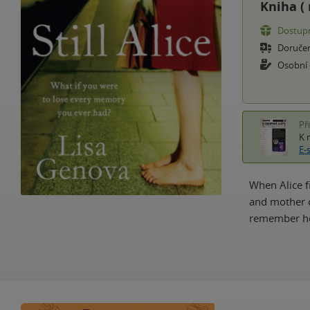
Kniha (
Dostupn
Doruče
Osobní
Př
K 
E-
When Alice fi
and mother o
remember ho