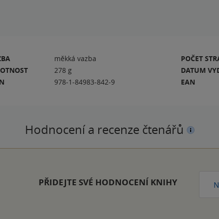
ZBA
měkká vazba
POČET ST
OTNOST
278 g
DATUM VY
BN
978-1-84983-842-9
EAN
Hodnocení a recenze čtenářů
PŘIDEJTE SVÉ HODNOCENÍ KNIHY
N