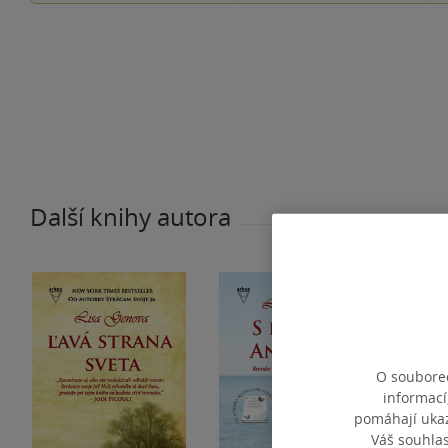
Další knihy autora
O souborec
informací
pomáhají ukazo
Váš souhla