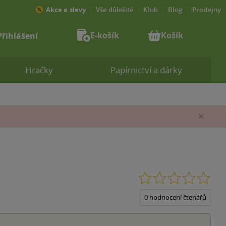
Akce a slevy
Vše důležité
Klub
Blog
Prodejny
E-košík
Košík
Přihlášení
Hračky
Papírnictví a dárky
Zav
0.0
z
5
0 hodnocení čtenářů
hvěz