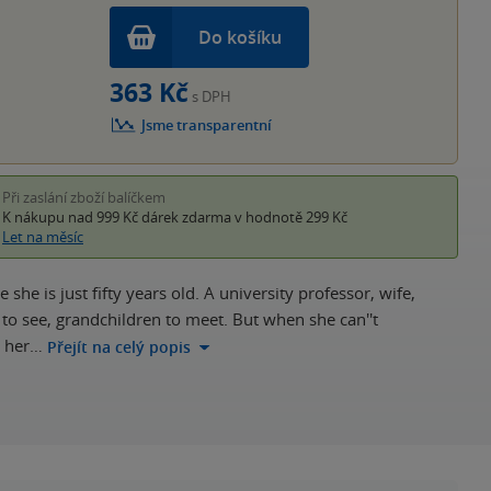
Do košíku
363 Kč
s DPH
Jsme transparentní
Při zaslání zboží balíčkem
K nákupu nad 999 Kč
dárek zdarma
v hodnotě 299 Kč
Let na měsíc
she is just fifty years old. A university professor, wife,
 to see, grandchildren to meet. But when she can''t
n her…
Přejít na celý popis