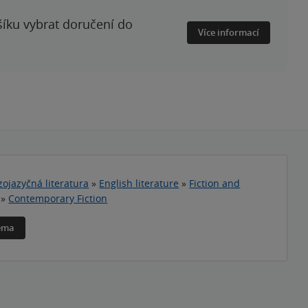
šíku vybrat doručení do
Více informací
zojazyčná literatura
»
English literature
»
Fiction and
»
Contemporary Fiction
téma