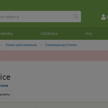
ioknihy
Učebnice
Hry
Fiction and Literature
Contemporary Fiction
»
»
lice
enova
seznamu