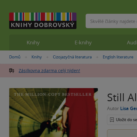
Vyhledávání
Knihy
E-knihy
Aud
Nacházíte
Domů
Knihy
Cizojazyčná literatura
English literature
»
»
»
se
zde:
Zásilkovna zdarma celý týden!
Still A
Autor
Lisa G
Uložit do 