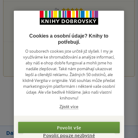
0×
5 hvězdiček
0×
4 hvězdičky
0×
3 hvězdičky
0×
2 hvězdičky
0×
1 hvezdička
Cookies a osobní údaje? Knihy to
potřebují.
PŘIDEJTE SVÉ HODNOCENÍ KNIHY
O souborech cookies jste určitě již slyšeli. I my je
využíváme ke shromažďování a analýze informací,
1
2
3
4
5
aby náš e-shop dobře fungoval a mohli jsme ho
nadále zlepšovat. Také nám pomáhají ukazovat
lepší a cílenější reklamu. Žádných 50 odstínů, ale
klidně Vergilia v originále. Váš souhlas může předat
marketingovým platformám i některé vaše osobní
Zobrazit všechna hodnocení
údaje. Ale vše bedlivě hlídáme. Jako naši vlastní
knihovnu!
Přidat hodnocení
Zjistit více
Povolit vše
Další knihy autora
Povolit pouze nezbytné