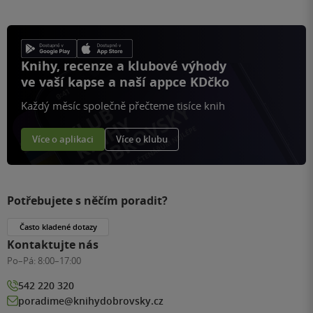
Knihy, recenze a klubové výhody
ve vaší kapse a naší appce KDčko
Každý měsíc společně přečteme tisíce knih
Více o aplikaci
Více o klubu
Potřebujete s něčím poradit?
Často kladené dotazy
Kontaktujte nás
Po–Pá:
8:00–17:00
542 220 320
poradime@knihydobrovsky.cz