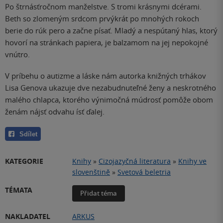
Po štrnásťročnom manželstve. S tromi krásnymi dcérami.
Beth so zlomeným srdcom prvýkrát po mnohých rokoch
berie do rúk pero a začne písať. Mladý a nespútaný hlas, ktorý
hovorí na stránkach papiera, je balzamom na jej nepokojné
vnútro.
V príbehu o autizme a láske nám autorka knižných trhákov
Lisa Genova ukazuje dve nezabudnuteľné ženy a neskrotného
malého chlapca, ktorého výnimočná múdrosť pomôže obom
ženám nájsť odvahu ísť ďalej.
Sdílet
KATEGORIE
Knihy
»
Cizojazyčná literatura
»
Knihy ve
slovenštině
»
Svetová beletria
TÉMATA
Přidat téma
NAKLADATEL
ARKUS