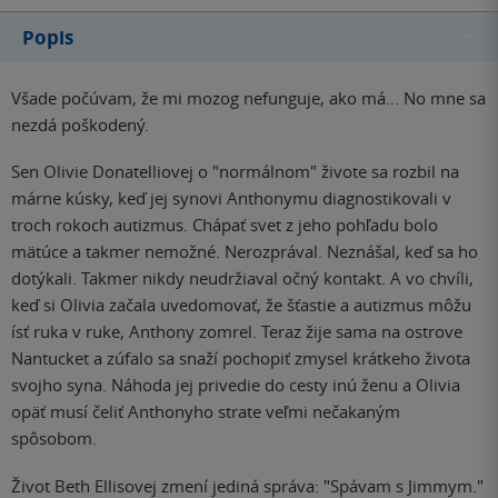
Popis
Všade počúvam, že mi mozog nefunguje, ako má... No mne sa
nezdá poškodený.
Sen Olivie Donatelliovej o "normálnom" živote sa rozbil na
márne kúsky, keď jej synovi Anthonymu diagnostikovali v
troch rokoch autizmus. Chápať svet z jeho pohľadu bolo
mätúce a takmer nemožné. Nerozprával. Neznášal, keď sa ho
dotýkali. Takmer nikdy neudržiaval očný kontakt. A vo chvíli,
keď si Olivia začala uvedomovať, že šťastie a autizmus môžu
ísť ruka v ruke, Anthony zomrel. Teraz žije sama na ostrove
Nantucket a zúfalo sa snaží pochopiť zmysel krátkeho života
svojho syna. Náhoda jej privedie do cesty inú ženu a Olivia
opäť musí čeliť Anthonyho strate veľmi nečakaným
spôsobom.
Život Beth Ellisovej zmení jediná správa: "Spávam s Jimmym."