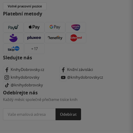
Volné pracovní pozice
Platební metody
+ 17
Sledujte nás
KnihyDobrovsky.cz
Knižní závisláci
knihydobrovsky
@knihydobrovskycz
@knihydobrovsky
Odebírejte nás
Každý měsíc společně přečteme tisíce knih
Odebírat