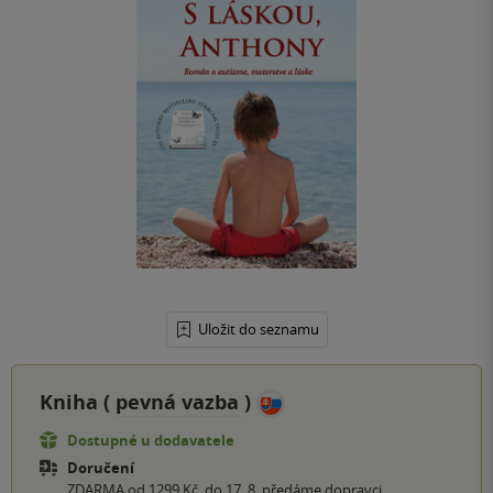
Uložit do seznamu
Kniha (
pevná vazba
)
Dostupné u dodavatele
Doručení
ZDARMA od 1299 Kč, do 17. 8. předáme dopravci