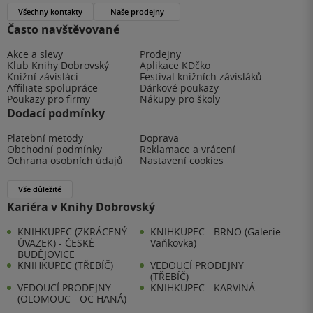
Všechny kontakty
Naše prodejny
Často navštěvované
Akce a slevy
Prodejny
Klub Knihy Dobrovský
Aplikace KDčko
Knižní závisláci
Festival knižních závisláků
Affiliate spolupráce
Dárkové poukazy
Poukazy pro firmy
Nákupy pro školy
Dodací podmínky
Platební metody
Doprava
Obchodní podmínky
Reklamace a vrácení
Ochrana osobních údajů
Nastavení cookies
Vše důležité
Kariéra v Knihy Dobrovský
KNIHKUPEC (ZKRÁCENÝ
KNIHKUPEC - BRNO (Galerie
ÚVAZEK) - ČESKÉ
Vaňkovka)
BUDĚJOVICE
KNIHKUPEC (TŘEBÍČ)
VEDOUCÍ PRODEJNY
(TŘEBÍČ)
VEDOUCÍ PRODEJNY
KNIHKUPEC - KARVINÁ
(OLOMOUC - OC HANÁ)