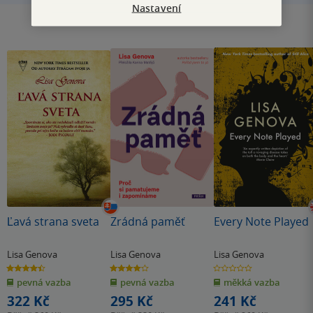
Nastavení
Ľavá strana sveta
Zrádná paměť
Every Note Played
Lisa Genova
Lisa Genova
Lisa Genova
4.4
4.0
0.0
z
z
z
pevná vazba
pevná vazba
měkká vazba
5
5
5
hvězdiček
hvězdiček
hvězdiček
322 Kč
295 Kč
241 Kč