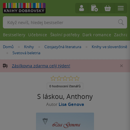
Vyhledávání
Bestsellery
Učebnice
Školní potřeby
Dark romance
Zachra
Nacházíte
Domů
Knihy
Cizojazyčná literatura
Knihy ve slovenštině
»
»
»
se
Svetová beletria
»
zde:
Zásilkovna zdarma celý týden!
Za
0.0
z
5
0 hodnocení čtenářů
hvězdiček
S láskou, Anthony
Autor
Lisa Genova