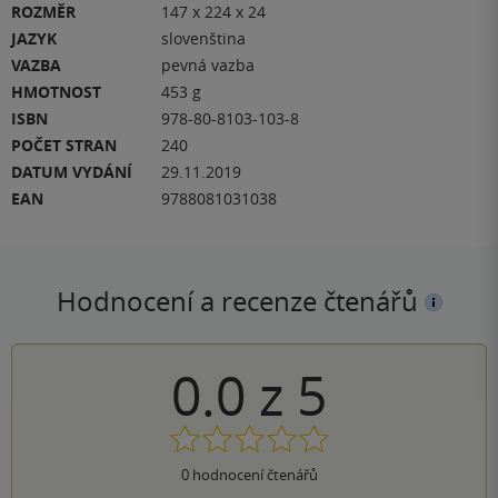
ROZMĚR
147 x 224 x 24
JAZYK
slovenština
VAZBA
pevná vazba
HMOTNOST
453 g
ISBN
978-80-8103-103-8
POČET STRAN
240
DATUM VYDÁNÍ
29.11.2019
EAN
9788081031038
Hodnocení a recenze čtenářů
0.0
z
5
0
hodnocení čtenářů