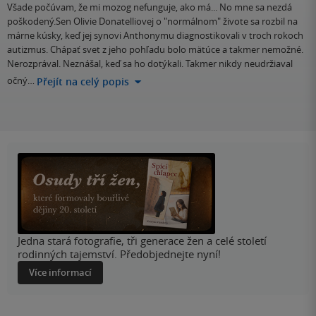
Všade počúvam, že mi mozog nefunguje, ako má... No mne sa nezdá
poškodený.Sen Olivie Donatelliovej o "normálnom" živote sa rozbil na
márne kúsky, keď jej synovi Anthonymu diagnostikovali v troch rokoch
autizmus. Chápať svet z jeho pohľadu bolo mätúce a takmer nemožné.
Nerozprával. Neznášal, keď sa ho dotýkali. Takmer nikdy neudržiaval
očný…
Přejít na celý popis
Jedna stará fotografie, tři generace žen a celé století
rodinných tajemství. Předobjednejte nyní!
Více informací