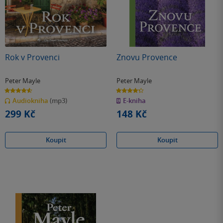
Rok v Provenci
Znovu Provence
Peter Mayle
Peter Mayle
4.6
4.3
z
z
Audiokniha
(mp3)
E-kniha
5
5
hvězdiček
hvězdiček
299 Kč
148 Kč
Koupit
Koupit