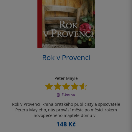
Rok v Provenci
Peter Mayle
4.6
z
E-kniha
5
hvězdiček
Rok v Provenci, kniha britského publicisty a spisovatele
Petera Mayleho, nás provází měsíc po měsíci rokem
novopečeného majitele domu v...
148 Kč