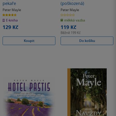
pekaře
(poškozená)
Peter Mayle
Peter Mayle
4.6
0.0
z
z
E-kniha
měkká vazba
5
5
hvězdiček
hvězdiček
129 Kč
119 Kč
Běžně
199 Kč
Koupit
Do košíku