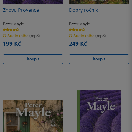
Znovu Provence
Dobrý ročník
Peter Mayle
Peter Mayle
4.3
4.0
z
z
Audiokniha
(mp3)
Audiokniha
(mp3)
5
5
hvězdiček
hvězdiček
199 Kč
249 Kč
Koupit
Koupit