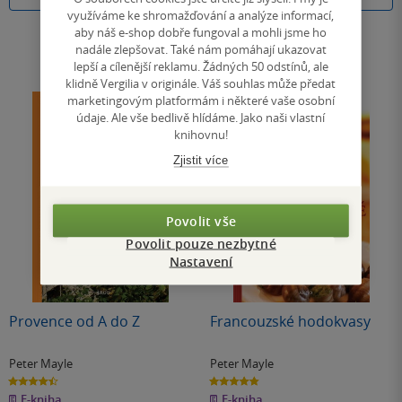
využíváme ke shromažďování a analýze informací,
aby náš e-shop dobře fungoval a mohli jsme ho
nadále zlepšovat. Také nám pomáhají ukazovat
lepší a cílenější reklamu. Žádných 50 odstínů, ale
klidně Vergilia v originále. Váš souhlas může předat
marketingovým platformám i některé vaše osobní
údaje. Ale vše bedlivě hlídáme. Jako naši vlastní
knihovnu!
Zjistit více
Povolit vše
Povolit pouze nezbytné
Nastavení
Provence od A do Z
Francouzské hodokvasy
Peter Mayle
Peter Mayle
4.5
4.8
z
z
E-kniha
E-kniha
5
5