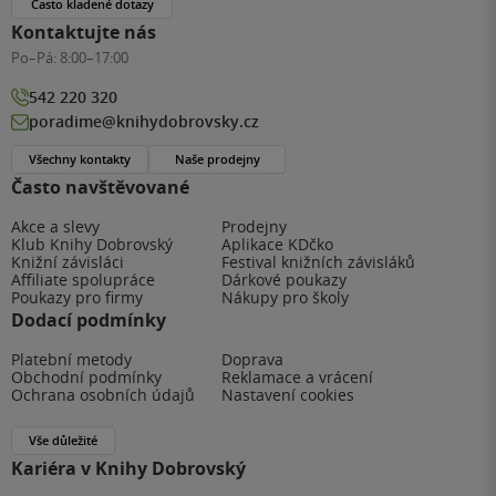
Často kladené dotazy
Kontaktujte nás
Po–Pá:
8:00–17:00
542 220 320
poradime@knihydobrovsky.cz
Všechny kontakty
Naše prodejny
Často navštěvované
Akce a slevy
Prodejny
Klub Knihy Dobrovský
Aplikace KDčko
Knižní závisláci
Festival knižních závisláků
Affiliate spolupráce
Dárkové poukazy
Poukazy pro firmy
Nákupy pro školy
Dodací podmínky
Platební metody
Doprava
Obchodní podmínky
Reklamace a vrácení
Ochrana osobních údajů
Nastavení cookies
Vše důležité
Kariéra v Knihy Dobrovský