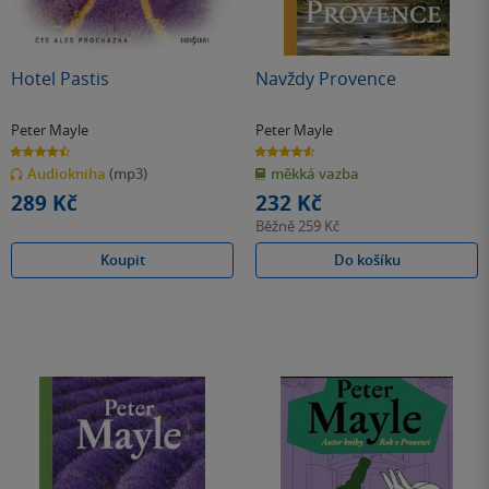
Hotel Pastis
Navždy Provence
Peter Mayle
Peter Mayle
4.5
4.6
z
z
Audiokniha
(mp3)
měkká vazba
5
5
hvězdiček
hvězdiček
289 Kč
232 Kč
Běžně
259 Kč
Koupit
Do košíku