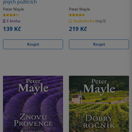
jiných požitcích
Peter Mayle
Peter Mayle
4.3
4.6
z
z
E-kniha
Audiokniha
(mp3)
5
5
hvězdiček
hvězdiček
139 Kč
219 Kč
Koupit
Koupit