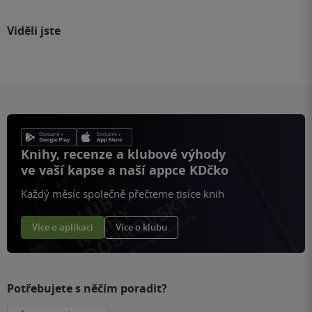
Viděli jste
Knihy, recenze a klubové výhody
ve vaší kapse a naší appce KDčko
Každý měsíc společně přečteme tisíce knih
Více o aplikaci
Více o klubu
Potřebujete s něčím poradit?