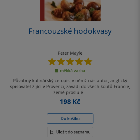
Francouzské hodokvasy
Peter Mayle
4.8
z
měkká vazba
5
hvězdiček
Půvabný kulinářský cetopis, v němž nás autor, anglický
spisovatel žijící v Provenci, zavádí do všech koutů Francie,
země proslulé...
198 Kč
Do košíku
Uložit do seznamu