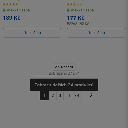
4.6
2.8
z
z
měkká vazba
měkká vazba
5
5
hvězdiček
hvězdiček
189 Kč
177 Kč
Běžně
198 Kč
Do košíku
Do košíku
Nahoru
Zobrazeno 27 z 74
Zobrazit dalších 24 produktů
1
2
3
/ 4
Přejít
na
stránku