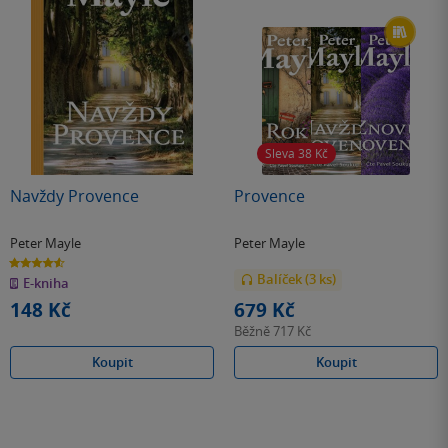
Sleva 38
Kč
Navždy Provence
Provence
Peter Mayle
Peter Mayle
4.6
z
Balíček (3 ks)
E-kniha
5
hvězdiček
148 Kč
679 Kč
Běžně
717 Kč
Koupit
Koupit