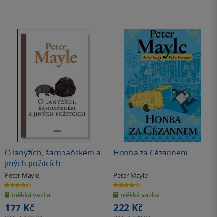
O lanýžích, šampaňském a
Honba za Cézannem
jiných požitcích
Peter Mayle
Peter Mayle
4.3
4.3
z
z
měkká vazba
měkká vazba
5
5
hvězdiček
hvězdiček
177 Kč
222 Kč