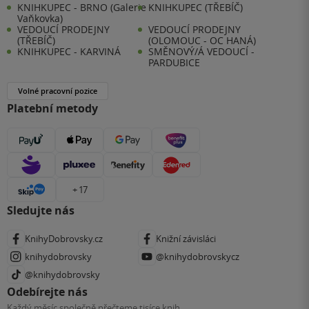
KNIHKUPEC - BRNO (Galerie
KNIHKUPEC (TŘEBÍČ)
Vaňkovka)
VEDOUCÍ PRODEJNY
VEDOUCÍ PRODEJNY
(TŘEBÍČ)
(OLOMOUC - OC HANÁ)
KNIHKUPEC - KARVINÁ
SMĚNOVÝ/Á VEDOUCÍ -
PARDUBICE
Volné pracovní pozice
Platební metody
+ 17
Sledujte nás
KnihyDobrovsky.cz
Knižní závisláci
knihydobrovsky
@knihydobrovskycz
@knihydobrovsky
Odebírejte nás
Každý měsíc společně přečteme tisíce knih