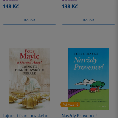
hvězdiček
hvězdiček
148 Kč
138 Kč
Koupit
Koupit
Poškozené
Tajnosti francouzského
Navždy Provence!