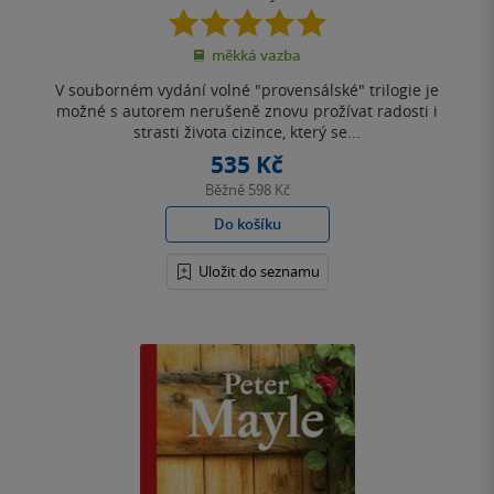
5.0
z
měkká vazba
5
hvězdiček
V souborném vydání volné "provensálské" trilogie je
možné s autorem nerušeně znovu prožívat radosti i
strasti života cizince, který se...
535 Kč
Běžně
598 Kč
Do košíku
Uložit do seznamu