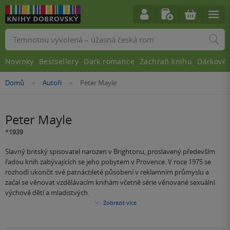
Vyhledávání
Novinky
Bestsellery
Dark romance
Zachraň knihu
Dárkové 
Nacházíte
Domů
Autoři
Peter Mayle
»
»
se
zde:
Peter Mayle
*1939
Slavný britský spisovatel narozen v Brightonu, proslavený především
řadou knih zabývajících se jeho pobytem v Provence. V roce 1975 se
rozhodl ukončit své patnáctileté působení v reklamním průmyslu a
začal se věnovat vzdělávacím knihám včetně série věnované sexuální
výchově dětí a mladistvých.
Zobrazit více