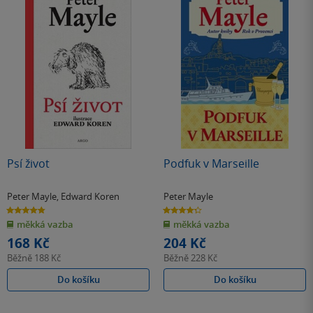
Psí život
Podfuk v Marseille
Peter Mayle
,
Edward Koren
Peter Mayle
4.8
4.3
z
z
měkká vazba
měkká vazba
5
5
hvězdiček
hvězdiček
168 Kč
204 Kč
Běžně
188 Kč
Běžně
228 Kč
Do košíku
Do košíku