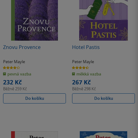
Znovu Provence
Hotel Pastis
Peter Mayle
Peter Mayle
4.3
4.5
z
z
pevná vazba
měkká vazba
5
5
hvězdiček
hvězdiček
232 Kč
267 Kč
Běžně
259 Kč
Běžně
298 Kč
Do košíku
Do košíku