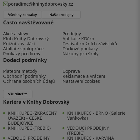
poradime@knihydobrovsky.cz
Všechny kontakty
Naše prodejny
Často navštěvované
Akce a slevy
Prodejny
Klub Knihy Dobrovský
Aplikace KDčko
Knižní závisláci
Festival knižních závisláků
Affiliate spolupráce
Dárkové poukazy
Poukazy pro firmy
Nákupy pro školy
Dodací podmínky
Platební metody
Doprava
Obchodní podmínky
Reklamace a vrácení
Ochrana osobních údajů
Nastavení cookies
Vše důležité
Kariéra v Knihy Dobrovský
KNIHKUPEC (ZKRÁCENÝ
KNIHKUPEC - BRNO (Galerie
ÚVAZEK) - ČESKÉ
Vaňkovka)
BUDĚJOVICE
KNIHKUPEC (TŘEBÍČ)
VEDOUCÍ PRODEJNY
(TŘEBÍČ)
VEDOUCÍ PRODEJNY
KNIHKUPEC - KARVINÁ