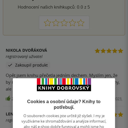
Hodnocení našich knihkupců: 0.0 z 5
1
2
3
4
5
NIKOLA DVOŘÁKOVÁ
registrovaný uživatel
Zakoupil produkt
Opět jsem knihu přečetla jedním dechem. Myslím jen, že
by neměla být jako horor, vůbec tam neni nic z duchařiny,
ale i tak se mi moc libila..
22
E-kniha, Fobos, 2023,
Cookies a osobní údaje? Knihy to
potřebují.
LENKA ZAJÍČKOVÁ
O souborech cookies jste určitě již slyšeli. I my je
registrovaný uživatel
využíváme ke shromažďování a analýze informací,
aby náš e-shop dobře fungoval a mohli jsme ho