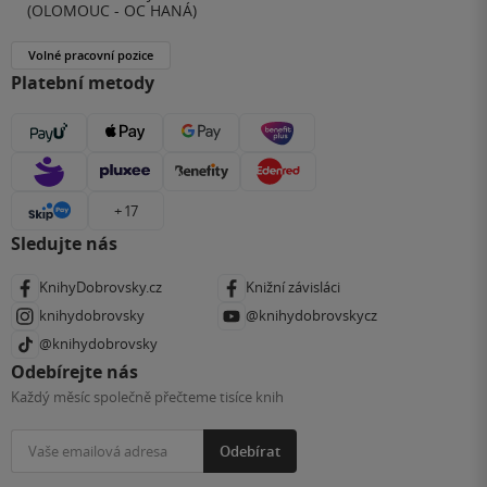
(OLOMOUC - OC HANÁ)
Volné pracovní pozice
Platební metody
+ 17
Sledujte nás
KnihyDobrovsky.cz
Knižní závisláci
knihydobrovsky
@knihydobrovskycz
@knihydobrovsky
Odebírejte nás
Každý měsíc společně přečteme tisíce knih
Odebírat