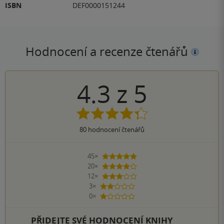
ISBN
DEF0000151244
Hodnocení a recenze čtenářů
4.3
z
5
80
hodnocení čtenářů
45×
5 hvězdiček
20×
4 hvězdičky
12×
3 hvězdičky
3×
2 hvězdičky
0×
1 hvezdička
PŘIDEJTE SVÉ HODNOCENÍ KNIHY