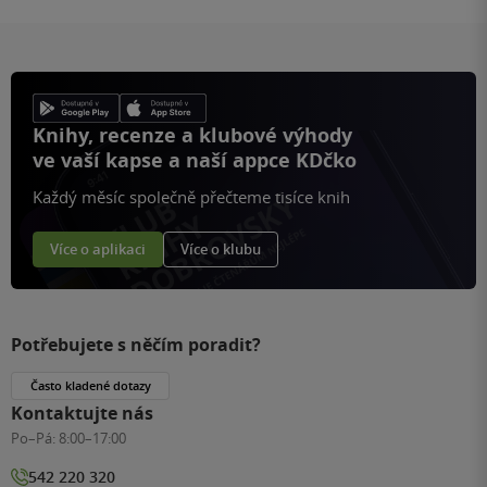
Knihy, recenze a klubové výhody
ve vaší kapse a naší appce KDčko
Každý měsíc společně přečteme tisíce knih
Více o aplikaci
Více o klubu
Potřebujete s něčím poradit?
Často kladené dotazy
Kontaktujte nás
Po–Pá:
8:00–17:00
542 220 320