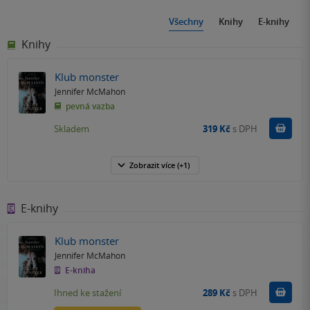
Všechny
Knihy
E-knihy
Knihy
Klub monster
Jennifer McMahon
pevná vazba
Do k
Skladem
319 Kč
s DPH
Zobrazit
více
(+1)
E-knihy
Klub monster
Jennifer McMahon
E-kniha
Koupit
Ihned ke stažení
289 Kč
s DPH