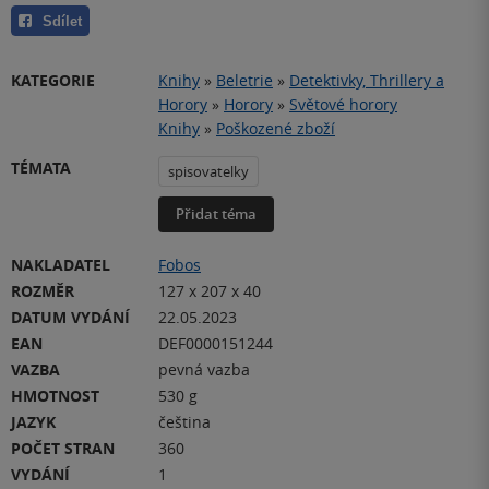
Sdílet
KATEGORIE
Knihy
»
Beletrie
»
Detektivky, Thrillery a
Horory
»
Horory
»
Světové horory
Knihy
»
Poškozené zboží
TÉMATA
spisovatelky
Přidat téma
NAKLADATEL
Fobos
ROZMĚR
127 x 207 x 40
DATUM VYDÁNÍ
22.05.2023
EAN
DEF0000151244
VAZBA
pevná vazba
HMOTNOST
530 g
JAZYK
čeština
POČET STRAN
360
VYDÁNÍ
1