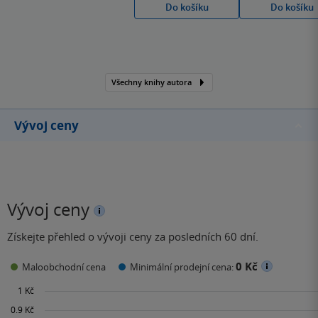
Do košíku
Do košíku
prvotina „Promise not to
Tell“ vyšla roku 2007.
Všechny knihy autora
Vývoj ceny
Vývoj ceny
Získejte přehled o vývoji ceny za posledních 60 dní.
0 Kč
Maloobchodní cena
Minimální prodejní cena: