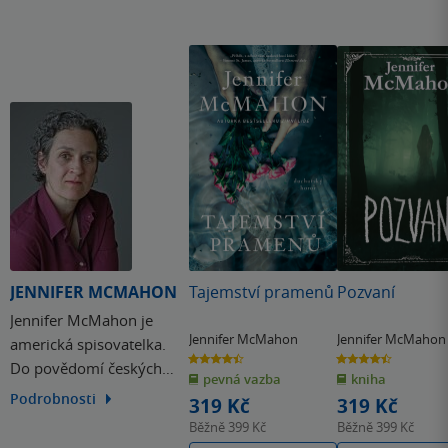
JENNIFER MCMAHON
Tajemství pramenů
Pozvaní
Jennifer McMahon je
Jennifer McMahon
Jennifer McMahon
americká spisovatelka.
4.4
4.5
Do povědomí českých
z
z
pevná vazba
kniha
5
5
hvězdiček
hvězdiček
čtenářů se dostala díky
Podrobnosti
319 Kč
319 Kč
hororovému thrilleru
Běžně
399 Kč
Běžně
399 Kč
Zimní lidé (2017). Její