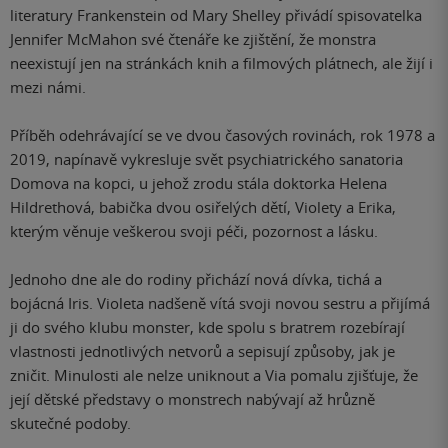
literatury Frankenstein od Mary Shelley přivádí spisovatelka
Jennifer McMahon své čtenáře ke zjištění, že monstra
neexistují jen na stránkách knih a filmových plátnech, ale žijí i
mezi námi.
Příběh odehrávající se ve dvou časových rovinách, rok 1978 a
2019, napínavě vykresluje svět psychiatrického sanatoria
Domova na kopci, u jehož zrodu stála doktorka Helena
Hildrethová, babička dvou osiřelých dětí, Violety a Erika,
kterým věnuje veškerou svoji péči, pozornost a lásku.
Jednoho dne ale do rodiny přichází nová dívka, tichá a
bojácná Iris. Violeta nadšeně vítá svoji novou sestru a přijímá
ji do svého klubu monster, kde spolu s bratrem rozebírají
vlastnosti jednotlivých netvorů a sepisují způsoby, jak je
zničit. Minulosti ale nelze uniknout a Via pomalu zjišťuje, že
její dětské představy o monstrech nabývají až hrůzně
skutečné podoby.