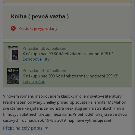
Kniha (
pevná vazba
)
Produkt je vyprodaný.
Při zaslání zboží balíčkem
K nákupu nad 99 Kč
dárek zdarma
v hodnotě 19 Kč
E-shopové listy
Při zaslání zboží balíčkem
K nákupu nad 999 Kč
dárek zdarma
v hodnotě 299 Kč
Let na měsíc
V novém románu inspirovaném klasickým dílem světové literatury
Frankenstein od Mary Shelley přivádí spisovatelka Jennifer McMahon
své čtenáře ke zjištění, že monstra neexistují jen na stránkách knih a
filmových plátnech, ale žijí i mezi námi. Příběh odehrávající se ve dvou
časových rovinách, rok 1978 a 2019, napínavě vykresluje svět…
Přejít na celý popis