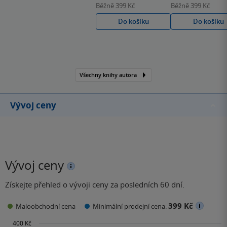
Běžně
399 Kč
Běžně
399 Kč
Zimní lidé (2017). Její
Do košíku
Do košíku
prvotina „Promise not to
Tell“ vyšla roku 2007.
Všechny knihy autora
Vývoj ceny
Vývoj ceny
Získejte přehled o vývoji ceny za posledních 60 dní.
399 Kč
Maloobchodní cena
Minimální prodejní cena: