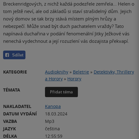
Breckenridgových, z nichž každá podezřele zemřela... Helen o
tom ještě neví, ale od základů si staví strašidelný dům. Jejich
nový domov se tak brzy stává místem plným hrůzy a
nebezpečí. Může snad být duch pachatelem vraždy? Tato
napínavá duchařina v podání fenomenální Jitky Ježkové vás
nenechá vydechnout a její rozuzlení vás dozajista překvapí.
Sdílet
KATEGORIE
Audioknihy
»
Beletrie
»
Detektivky, Thrillery
a Horory
»
Horory
TÉMATA
Přidat téma
NAKLADATEL
Kanopa
DATUM VYDÁNÍ
18.03.2024
VAZBA
Mp3
JAZYK
čeština
DÉLKA
12:55:59