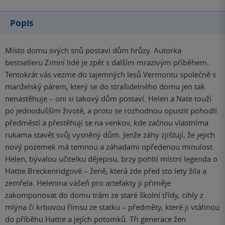
Popis
Místo domu svých snů postaví dům hrůzy. Autorka
bestselleru Zimní lidé je zpět s dalším mrazivým příběhem.
Tentokrát vás vezme do tajemných lesů Vermontu společně s
manželský párem, který se do strašidelného domu jen tak
nenastěhuje – oni si takový dům postaví. Helen a Nate touží
po jednodušším životě, a proto se rozhodnou opustit pohodlí
předměstí a přestěhují se na venkov, kde začnou vlastníma
rukama stavět svůj vysněný dům. Jenže záhy zjišťují, že jejich
nový pozemek má temnou a záhadami opředenou minulost.
Helen, bývalou učitelku dějepisu, brzy pohltí místní legenda o
Hattie Breckenridgové – ženě, která zde před sto lety žila a
zemřela. Helenina vášeň pro artefakty ji přiměje
zakomponovat do domu trám ze staré školní třídy, cihly z
mlýna či krbovou římsu ze statku – předměty, které ji vtáhnou
do příběhu Hattie a jejích potomků. Tři generace žen