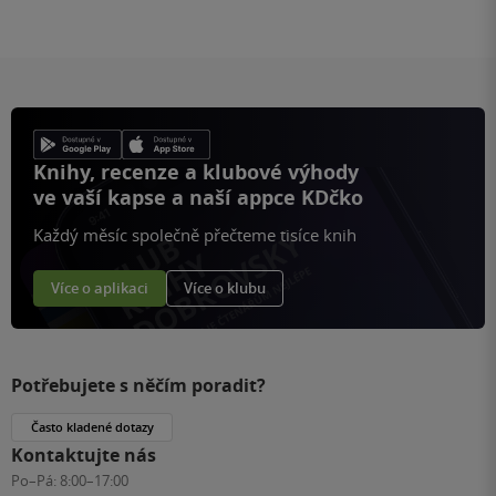
Knihy, recenze a klubové výhody
ve vaší kapse a naší appce KDčko
Každý měsíc společně přečteme tisíce knih
Více o aplikaci
Více o klubu
Potřebujete s něčím poradit?
Často kladené dotazy
Kontaktujte nás
Po–Pá:
8:00–17:00