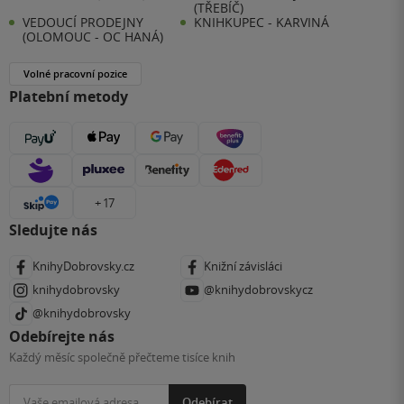
(TŘEBÍČ)
VEDOUCÍ PRODEJNY
KNIHKUPEC - KARVINÁ
(OLOMOUC - OC HANÁ)
Volné pracovní pozice
Platební metody
+ 17
Sledujte nás
KnihyDobrovsky.cz
Knižní závisláci
knihydobrovsky
@knihydobrovskycz
@knihydobrovsky
Odebírejte nás
Každý měsíc společně přečteme tisíce knih
Odebírat