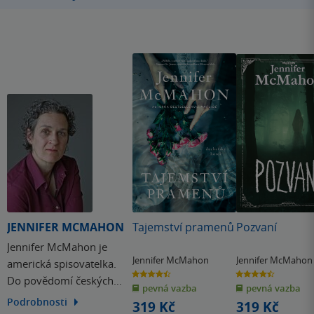
JENNIFER MCMAHON
Tajemství pramenů
Pozvaní
Jennifer McMahon je
Jennifer McMahon
Jennifer McMahon
americká spisovatelka.
4.4
4.5
Do povědomí českých
z
z
pevná vazba
pevná vazba
5
5
hvězdiček
hvězdiček
čtenářů se dostala díky
Podrobnosti
319 Kč
319 Kč
hororovému thrilleru