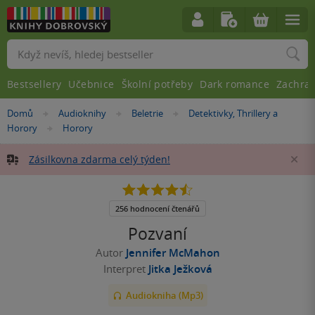
Vyhledávání
Bestsellery
Učebnice
Školní potřeby
Dark romance
Zachra
Nacházíte
Domů
Audioknihy
Beletrie
Detektivky, Thrillery a
»
»
»
se
Horory
Horory
»
zde:
Zásilkovna zdarma celý týden!
Za
4.5
z
5
256 hodnocení čtenářů
hvězdiček
Pozvaní
Autor
Jennifer McMahon
Interpret
Jitka Ježková
Audiokniha (Mp3)