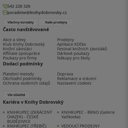
542 220 320
poradime@knihydobrovsky.cz
Všechny kontakty
Naše prodejny
Často navštěvované
Akce a slevy
Prodejny
Klub Knihy Dobrovský
Aplikace KDčko
Knižní závisláci
Festival knižních závisláků
Affiliate spolupráce
Dárkové poukazy
Poukazy pro firmy
Nákupy pro školy
Dodací podmínky
Platební metody
Doprava
Obchodní podmínky
Reklamace a vrácení
Ochrana osobních údajů
Nastavení cookies
Vše důležité
Kariéra v Knihy Dobrovský
KNIHKUPEC (ZKRÁCENÝ
KNIHKUPEC - BRNO (Galerie
ÚVAZEK) - ČESKÉ
Vaňkovka)
BUDĚJOVICE
KNIHKUPEC (TŘEBÍČ)
VEDOUCÍ PRODEJNY