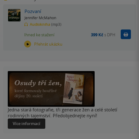
Pozvaní
Jennifer McMahon
Audiokniha
(mp3)
Koupit
Ihned ke stažení
399 Kč
s DPH
Přehrát ukázku
Jedna stará fotografie, tři generace žen a celé století
rodinných tajemství. Předobjednejte nyní!
Více informací