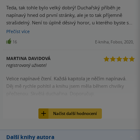
Teda, tak tohle bylo velký dobrý! Duchařský příběh je
napínavý hned od první stránky, ale je to tak příjemně
strašidelný. Není to úplně děsivý horor, u kterého byste se
hrůzou nemohli nadechnout, ale i tak je to dechberoucí
Přečíst
více
počtení. Chování postav dává hlavu, zvraty jsem zase
16
E-kniha, Fobos, 2020,
nečekala a byl to opravdu strhující příběh. Prostě naprostá
spokojenost! Rozhodně se jedná o nejlepší autorčinu
MARTINA DAVIDOVÁ
knížku!
registrovaný uživatel
Velice napínavé čtení. Každá kapitola je něčím napínavá.
Děj mě rychle pohltil a knihu jsem měla během chvilky
přečtenou. Skvělá duchařina. Doporučuji.
16
Kniha, Fobos, 2020, 9788075857354
Načíst další hodnocení
Další knihy autora