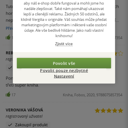
aby náš e-shop dobře fungoval a mohli jsme ho
předchozí díla autorky McMahon, ale i těm, kteří jen
Tuto knihu jsem si koupila úplnou náhodou. Duchařských
nadále zlepšovat. Také nám pomáhají ukazovat
hledají něco nového.
hororů mám už načteno hodně a už mě v nich nic
lepší a cílenější reklamu. Žádných 50 odstínů, ale
klidně Vergilia v originále. Váš souhlas může předat
nepřekvapí. Což o této knize říci nemohu. Snoubí se v ní
marketingovým platformám i některé vaše osobní
nadpřirozeno s detektivní zápletkou. Od začátku mě hned
Přečíst
více
údaje. Ale vše bedlivě hlídáme. Jako naši vlastní
vtáhla do děje a nutila mě číst stále dál. Většinou mi u knih
knihovnu!
17
Kniha, Fobos, 2020, 9788075857354
vadí skoky v čase, ale tady se skvěle doplňuje přítomnost
Zjistit více
minulostí a prohlubuje děj. Tuto knihu vřele doporučuji
REBEL DIXIE
registrovaný uživatel
Povolit vše
Zakoupil produkt
Povolit pouze nezbytné
Nastavení
Pomalý rozjezd, nicméně napínavá od začátku. Další již
třetí super kniha.
17
Kniha, Fobos, 2020, 9788075857354
VERONIKA VÁŠOVÁ
registrovaný uživatel
Zakoupil produkt