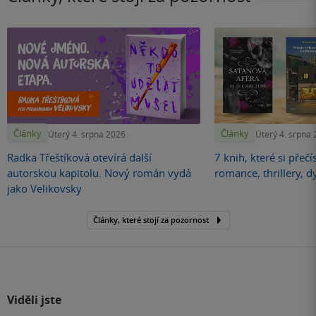
Články
Články
Úterý 4. srpna 2026
Úterý 4. srpna
Radka Třeštíková otevírá další
7 knih, které si přečí
autorskou kapitolu. Nový román vydá
romance, thrillery, d
jako Velikovsky
Články, které stojí za pozornost
Viděli jste