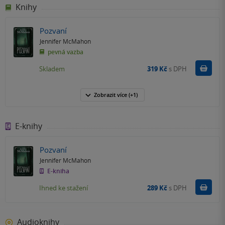
Knihy
Pozvaní
Jennifer McMahon
pevná vazba
Do k
Skladem
319 Kč
s DPH
Zobrazit
více
(+1)
E-knihy
Pozvaní
Jennifer McMahon
E-kniha
Koupit
Ihned ke stažení
289 Kč
s DPH
Audioknihy