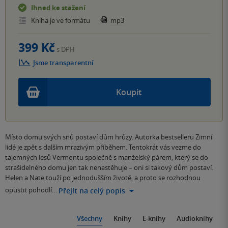
Ihned ke stažení
Kniha je ve formátu
mp3
399 Kč
s DPH
Jsme transparentní
Koupit
Místo domu svých snů postaví dům hrůzy. Autorka bestselleru Zimní
lidé je zpět s dalším mrazivým příběhem. Tentokrát vás vezme do
tajemných lesů Vermontu společně s manželský párem, který se do
strašidelného domu jen tak nenastěhuje – oni si takový dům postaví.
Helen a Nate touží po jednodušším životě, a proto se rozhodnou
opustit pohodlí…
Přejít na celý popis
Všechny
Knihy
E-knihy
Audioknihy