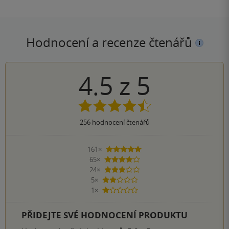
Hodnocení a recenze čtenářů
4.5
z
5
256
hodnocení čtenářů
161×
5 hvězdiček
65×
4 hvězdičky
24×
3 hvězdičky
5×
2 hvězdičky
1×
1 hvezdička
PŘIDEJTE SVÉ HODNOCENÍ PRODUKTU