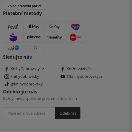
Volné pracovní pozice
Platební metody
+ 17
Sledujte nás
KnihyDobrovsky.cz
Knižní závisláci
knihydobrovsky
@knihydobrovskycz
@knihydobrovsky
Odebírejte nás
Každý měsíc společně přečteme tisíce knih
Odebírat