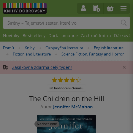
Vyhledávání
Novinky
Bestsellery
Dark romance
Zachraň knihu
Dárkové 
Nacházíte
Domů
Knihy
Cizojazyčná literatura
English literature
»
»
»
se
Fiction and Literature
Science Fiction, Fantasy and Horror
»
»
zde:
Zásilkovna zdarma celý týden!
Za
4.3
z
5
80 hodnocení čtenářů
hvězdiček
The Children on the Hill
Autor
Jennifer McMahon
Nedostupné