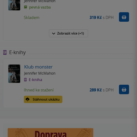
Jennifer McMahon
pevná vazba
Do k
Skladem
319 Kč
s DPH
Zobrazit
více
(+1)
E-knihy
Klub monster
Jennifer McMahon
E-kniha
Koupit
Ihned ke stažení
289 Kč
s DPH
Stáhnout ukázku