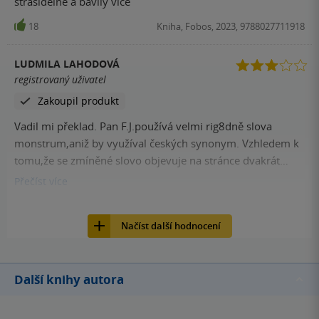
strasidelne a bavily vice
kočka s myší a nedá vám ani na chvilku oddychnout. Není
to nic vyloženě děsivého, že byste si kousali strachy nehty,
18
Kniha, Fobos, 2023, 9788027711918
ale ta atmosféra, kdy si nejste jisti pomalu sami sebou, je
dokonale vylíčená. Vlezlá ponurá nálada, plíživé tajemno a
LUDMILA LAHODOVÁ
podivné chování vám zaručeně způsobí husí kůži. A pak
registrovaný uživatel
ten konec?! Ten mě naprosto šokoval, valila jsem oči a v tu
Zakoupil produkt
chvíli budete mít v hlavě takový zmatek! Ale v dobrém
slova smyslu. Ano, přesně takhle by měl vypadat dokonalý
Vadil mi překlad. Pan F.J.používá velmi rig8dně slova
duchařský horor. Nic, co by se nikdy nemohlo opravdu
monstrum,aniž by využíval českých synonym. Vzhledem k
stát....věřte mi...o to děsivější kniha je... DOPORUČUJI!
tomu,že se zmíněné slovo objevuje na stránce dvakrát
třikrát, je jasně " přemonstrováno " a překlad je trochu
Přečíst
více
kostrbatý. Příběh je fajn, ale vleče se.Předchozi knihy J.M.
14
Kniha, Fobos, 2023, 9788027711918
sei mi líbily víc.
Načíst další hodnocení
Další knihy autora