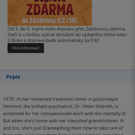
Od 3. do 9. srpna máte dopravu přes Zásilkovnu zdarma.
Stačí si v košíku vybrat doručení do výdejního místa nebo
Z-Boxu a doprava bude automaticky za 0 Kč.
Více informací
Popis
1978: At her renowned treatment center in picturesque
Vermont, the brilliant psychiatrist, Dr. Helen Hildreth, is
acclaimed for her compassionate work with the mentally ill.
But when she's home with her cherished grandchildren, Vi
and Eric, she's just Granteaching them how to take care of
their pets, preparing them home-cooked meals, providing