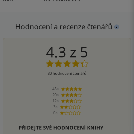
Hodnocení a recenze čtenářů
4.3
z
5
80
hodnocení čtenářů
45×
5 hvězdiček
20×
4 hvězdičky
12×
3 hvězdičky
3×
2 hvězdičky
0×
1 hvezdička
PŘIDEJTE SVÉ HODNOCENÍ KNIHY