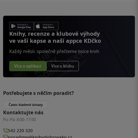
Knihy, recenze a klubové výhody
ve vaší kapse a naší appce KDčko
Každý měsíc společně přečteme tisíce knih
Více o aplikaci
Více o klubu
Potřebujete s něčím poradit?
Často kladené dotazy
Kontaktujte nás
Po–Pá:
8:00–17:00
542 220 320
poradime@knihydobrovsky.cz