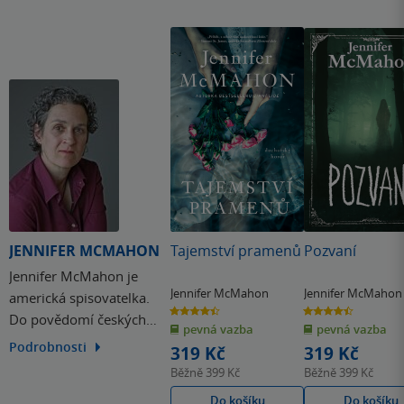
JENNIFER MCMAHON
Tajemství pramenů
Pozvaní
Jennifer McMahon je
Jennifer McMahon
Jennifer McMahon
americká spisovatelka.
4.4
4.5
Do povědomí českých
z
z
pevná vazba
pevná vazba
5
5
hvězdiček
hvězdiček
čtenářů se dostala díky
Podrobnosti
319 Kč
319 Kč
hororovému thrilleru
Běžně
399 Kč
Běžně
399 Kč
Zimní lidé (2017). Její
Do košíku
Do košíku