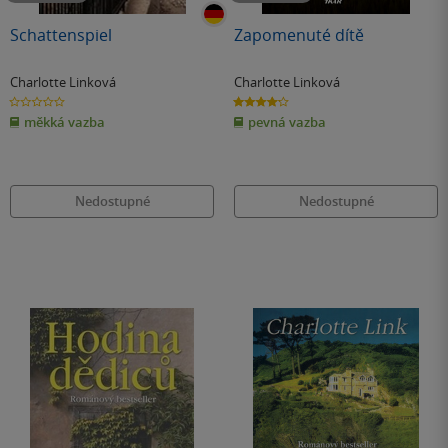
Schattenspiel
Zapomenuté dítě
Charlotte Linková
Charlotte Linková
0.0
4.2
z
z
měkká vazba
pevná vazba
5
5
hvězdiček
hvězdiček
Nedostupné
Nedostupné