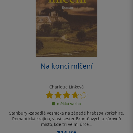
Na konci mlčení
Charlotte Linková
3.7
z
měkká vazba
5
hvězdiček
Stanbury -zapadlá vesnička na západě hrabství Yorkshire.
Romantická krajina, vlast sester Brontëových a zároveň
místo, kde tři velmi úrce...