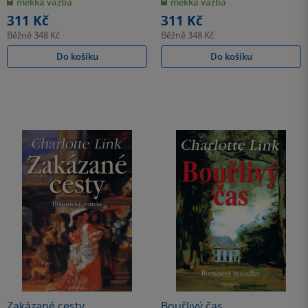
měkká vazba
měkká vazba
5
5
hvězdiček
hvězdiček
311 Kč
311 Kč
Běžně
348 Kč
Běžně
348 Kč
Do košíku
Do košíku
Zakázané cesty
Bouřlivý čas