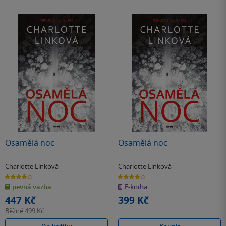
Osamělá noc
Osamělá noc
Charlotte Linková
Charlotte Linková
4.0
4.0
z
z
pevná vazba
E-kniha
5
5
hvězdiček
hvězdiček
447 Kč
399 Kč
Běžně
499 Kč