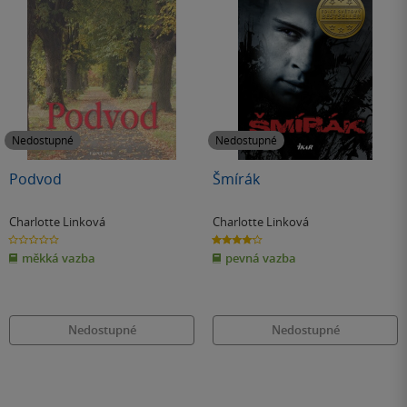
Nedostupné
Nedostupné
Podvod
Šmírák
Charlotte Linková
Charlotte Linková
0.0
4.1
z
z
měkká vazba
pevná vazba
5
5
hvězdiček
hvězdiček
Nedostupné
Nedostupné