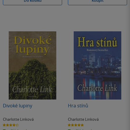
Do košíku
Koupit
Divoké lupiny
Hra stínů
Charlotte Linková
Charlotte Linková
4.3
5.0
z
z