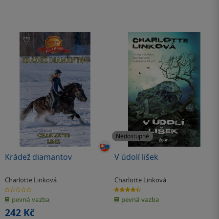
Nedostupné
Krádež diamantov
V údolí lišek
Charlotte Linková
Charlotte Linková
0.0
4.5
z
z
pevná vazba
pevná vazba
5
5
hvězdiček
hvězdiček
242 Kč