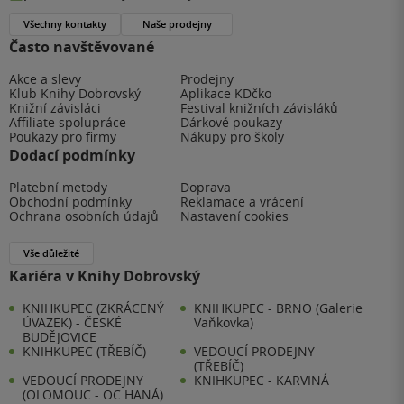
Všechny kontakty
Naše prodejny
Často navštěvované
Akce a slevy
Prodejny
Klub Knihy Dobrovský
Aplikace KDčko
Knižní závisláci
Festival knižních závisláků
Affiliate spolupráce
Dárkové poukazy
Poukazy pro firmy
Nákupy pro školy
Dodací podmínky
Platební metody
Doprava
Obchodní podmínky
Reklamace a vrácení
Ochrana osobních údajů
Nastavení cookies
Vše důležité
Kariéra v Knihy Dobrovský
KNIHKUPEC (ZKRÁCENÝ
KNIHKUPEC - BRNO (Galerie
ÚVAZEK) - ČESKÉ
Vaňkovka)
BUDĚJOVICE
KNIHKUPEC (TŘEBÍČ)
VEDOUCÍ PRODEJNY
(TŘEBÍČ)
VEDOUCÍ PRODEJNY
KNIHKUPEC - KARVINÁ
(OLOMOUC - OC HANÁ)