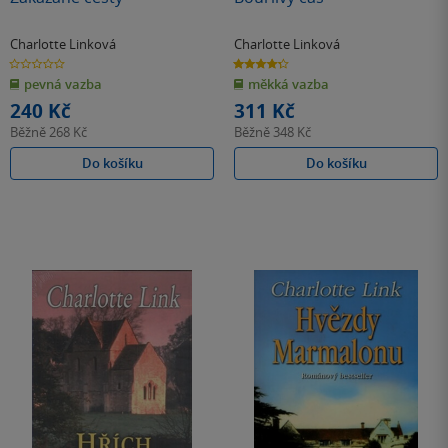
Charlotte Linková
Charlotte Linková
0.0
4.3
z
z
pevná vazba
měkká vazba
5
5
hvězdiček
hvězdiček
240 Kč
311 Kč
Běžně
268 Kč
Běžně
348 Kč
Do košíku
Do košíku