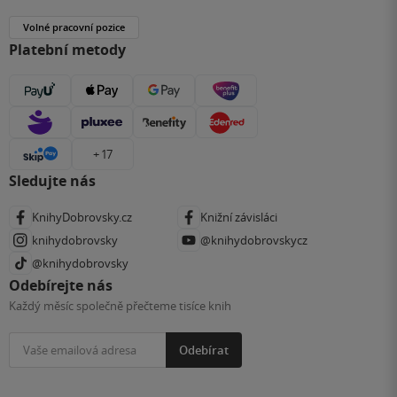
Volné pracovní pozice
Platební metody
+ 17
Sledujte nás
KnihyDobrovsky.cz
Knižní závisláci
knihydobrovsky
@knihydobrovskycz
@knihydobrovsky
Odebírejte nás
Každý měsíc společně přečteme tisíce knih
Odebírat