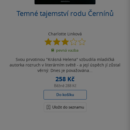
Temné tajemství rodu Černínů
Charlotte Linková
3.0
z
pevná vazba
5
hvězdiček
Svou prvotinou "Krásná Helena" vzbudila mladičká
autorka rozruch v literárním světě - a její úspěch jí zůstal
věrný: Dnes je považována...
258 Kč
Běžně
288 Kč
Do košíku
Uložit do seznamu