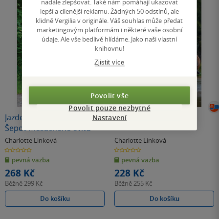
nadále zlepšovat. Také nám pomáhají ukazovat
lepší a cílenější reklamu. Žádných 50 odstínů, ale
klidně Vergilia v originále. Váš souhlas může předat
marketingovým platformám i některé vaše osobní
údaje. Ale vše bedlivě hlídáme. Jako naši vlastní
knihovnu!
Zjistit více
Povolit vše
Povolit pouze nezbytné
Jazdecký dvor Soví hrad 4 -
Polnočný piknik
Nastavení
Šepot mesačného svitu
Charlotte Linková
Charlotte Linková
0.0
0.0
z
z
pevná vazba
pevná vazba
5
5
hvězdiček
hvězdiček
268 Kč
228 Kč
Běžně
299 Kč
Běžně
255 Kč
Do košíku
Do košíku