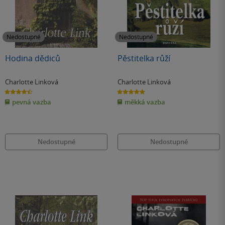
Nedostupné
Nedostupné
Hodina dědiců
Pěstitelka růží
Charlotte Linková
Charlotte Linková
4.5
5.0
z
z
pevná vazba
měkká vazba
5
5
hvězdiček
hvězdiček
Nedostupné
Nedostupné