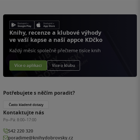
Knihy, recenze a klubové výhody
ve vaší kapse a naší appce KDčko
Každý měsíc společně přečteme tisíce knih
Více o aplikaci
Více o klubu
Potřebujete s něčím poradit?
Často kladené dotazy
Kontaktujte nás
Po–Pá:
8:00–17:00
542 220 320
poradime@knihydobrovsky.cz