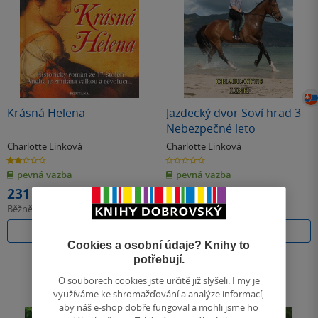
Krásná Helena
Jazdecký dvor Soví hrad 3 -
Nebezpečné leto
Charlotte Linková
Charlotte Linková
2.0
0.0
z
z
pevná vazba
pevná vazba
5
5
hvězdiček
hvězdiček
231 Kč
242 Kč
Běžně
258 Kč
Běžně
270 Kč
Do košíku
Do košíku
Cookies a osobní údaje? Knihy to
potřebují.
O souborech cookies jste určitě již slyšeli. I my je
využíváme ke shromažďování a analýze informací,
aby náš e-shop dobře fungoval a mohli jsme ho