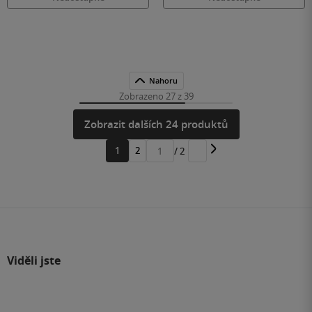
Nahoru
Zobrazeno 27 z 39
Zobrazit dalších 24 produktů
1
2
/ 2
Přejít
na
stránku
Viděli jste