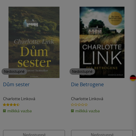
Nedostupné
Nedostupné
Dům sester
Die Betrogene
Charlotte Linková
Charlotte Linková
4.5
0.0
z
z
měkká vazba
měkká vazba
5
5
hvězdiček
hvězdiček
Nedostupné
Nedostupné