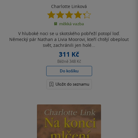
Charlotte Linková
4.3
z
měkká vazba
5
hvězdiček
V hluboké noci se u skotského pobřeží potopí loď.
Německý pár Nathan a Livia Moorovi, kteří chtějí obeplout
svět, zachránili jen holé...
311 Kč
Běžně
348 Kč
Do košíku
Uložit do seznamu