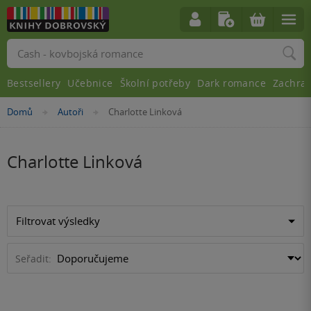
Vyhledávání
Bestsellery
Učebnice
Školní potřeby
Dark romance
Zachra
Nacházíte
Domů
Autoři
Charlotte Linková
»
»
se
zde:
Charlotte Linková
Filtrovat výsledky
Seřadit: