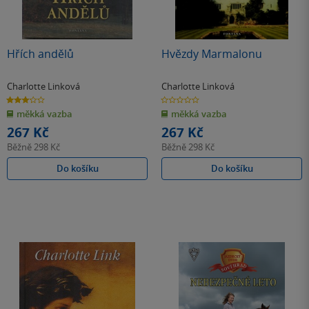
Hřích andělů
Hvězdy Marmalonu
Charlotte Linková
Charlotte Linková
3.0
0.0
z
z
měkká vazba
měkká vazba
5
5
hvězdiček
hvězdiček
267 Kč
267 Kč
Běžně
298 Kč
Běžně
298 Kč
Do košíku
Do košíku