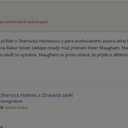
 je momentálně nedostupná
 příběh o Sherlocku Holmesovi z pera oceňovaného autora série
 na Baker Street zaklepe mladý muž jménem Peter Maugham. Ma
o závěť se vytratila. Maugham se proto obává, že přijde o dědict
Sherlock Holmes a Ztracená závěť
George Mann
pevná vazba
né