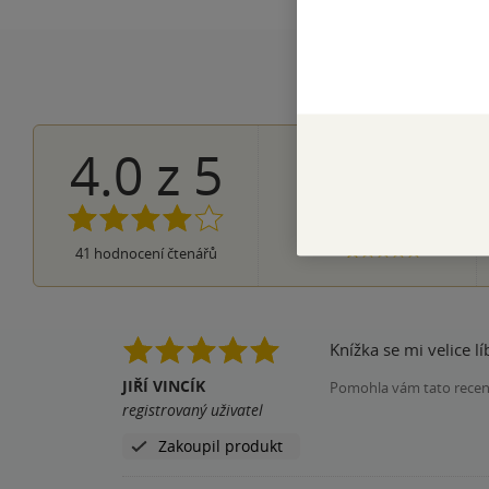
4.0
z
5
16×
5 hvězdiče
12×
4 hvězdičky
12×
3 hvězdičky
1×
2 hvězdičky
0×
41
hodnocení čtenářů
1 hvezdička
JIŘÍ VINCÍK
Pomohla vám tato rece
registrovaný uživatel
Zakoupil produkt