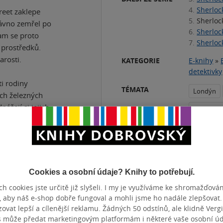
4.
Sherloc
reet zaklepe
5.
Sherloc
vno zemřel po
6.
Sherloc
am se proto
7.
Sherloc
z prostředků.
arosti.
KATEGORIE
E-knihy
»
detektivky
i rodiny
TÉMATA
Londýn
ch železných
ášejí si jejich
historick
ve, než někdo
Přidat 
Cookies a osobní údaje? Knihy to potřebují.
h cookies jste určitě již slyšeli. I my je využíváme ke shromažďován
, aby náš e-shop dobře fungoval a mohli jsme ho nadále zlepšovat
ČET STRAN
200
DATUM VY
vat lepší a cílenější reklamu. Žádných 50 odstínů, ale klidně Vergil
s může předat marketingovým platformám i některé vaše osobní úda