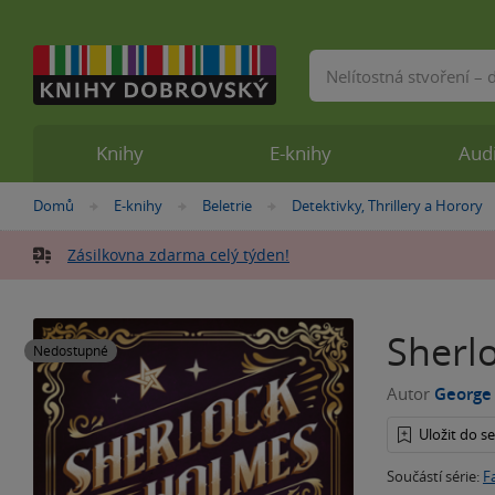
Vyhledávání
Knihy
E-knihy
Aud
Nacházíte
Domů
E-knihy
Beletrie
Detektivky, Thrillery a Horory
»
»
»
se
zde:
Zásilkovna zdarma celý týden!
Sherl
Nedostupné
Autor
George
Uložit do 
Součástí série:
F