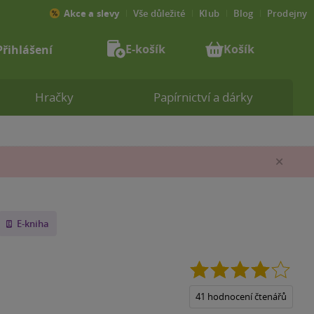
Akce a slevy
Vše důležité
Klub
Blog
Prodejny
E-košík
Košík
Přihlášení
Hračky
Papírnictví a dárky
Zav
E-kniha
4.0
z
5
41 hodnocení čtenářů
hvězd