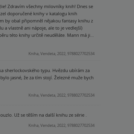
nes se
Vám by obal připomněl nějakou fantasy knihu z
a vlastně ani nápoje, ale to je vedlejší)
ěru této knihy určitě neuděláte. Mann má již
á všechny své typické znaky napr. sázka na
hledu doktora Watsona a z výpovědí
Kniha, Vendeta, 2022, 9788027702534
t sledovat hned dvě různá vyšetřování. Do
tivka sherlockovského typu. Hvězdu ubírám za
 pohled a knize to opravdu sluší. Kniha je
bylo jasné, že za tím stojí. Železné muže bych
Přeci jen je zde totiž část, kdy si musíte
Kniha, Vendeta, 2022, 9788027702534
zlo. Už se těším na další knihu ze série .
Kniha, Vendeta, 2022, 9788027702534