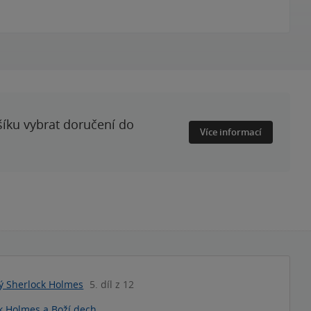
šíku vybrat doručení do
Více informací
ký Sherlock Holmes
5. díl z 12
k Holmes a Boží dech