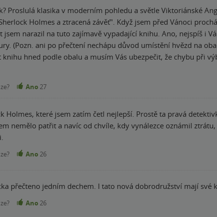
á klasika v moderním pohledu a světle Viktoriánské Anglie! Zdravím všechny milovníky knih! D
á závěť". Když jsem před Vánoci procházel doporučené knihy v katalogu knih
t jsem narazil na tuto zajímavě vypadající knihu. Ano, nejspíš i 
tury. (Pozn. ani po přečtení nechápu důvod umístění hvězd na obalu 
knihu hned podle obalu a musím Vás ubezpečit, že chybu při výb
ockem a ozkoušel si, jak ho opravdu uvěřitelně napsat. Postava m
le, byt na Baker Street atd. Celá kniha je samozřejmě psána z po
nze?
Ano
27
teré na začátku vede inspektor Bainbridge a čtenář má tedy možnos
ck Holmes, které jsem zatím četl nejlepší. Prostě ta pravá detek
oylovského stylu psaní Sherlocka dává Mann trochu nový, moderní
m nemělo patřit a navíc od chvíle, kdy vynálezce oznámil ztrátu, 
 plná dramatu a zvratů. Samozřejmě i v této knize vidím negativum. 
i.
 nechávat až na závěr. Výběru této knihy rozhodně nebudete litovat! ⭐️ Mé hodnocení
 těším na další Mannovy knihy, které ještě přijdou. S pozdravem všem čtenářům Matyáš
nze?
Ano
26
ka přečteno jedním dechem. I tato nová dobrodružství mají své kou
nze?
Ano
26