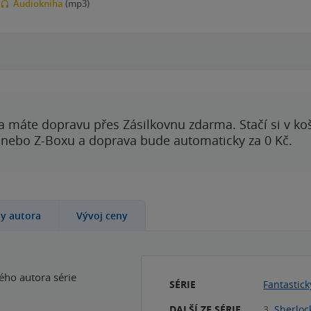
Audiokniha
(mp3)
00:00
00:00
a máte dopravu přes Zásilkovnu zdarma. Stačí si v ko
 nebo Z-Boxu a doprava bude automaticky za 0 Kč.
hy autora
Vývoj ceny
ho autora série
SÉRIE
Fantastic
DALŠÍ ZE SÉRIE
3.
Sherloc