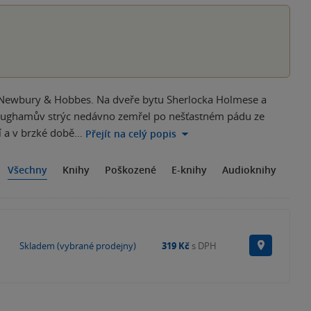
 Newbury & Hobbes. Na dveře bytu Sherlocka Holmese a
ughamův strýc nedávno zemřel po nešťastném pádu ze
ví a v brzké době…
Přejít na celý popis
Všechny
Knihy
Poškozené
E-knihy
Audioknihy
Na prode
Skladem (vybrané prodejny)
319 Kč
s DPH