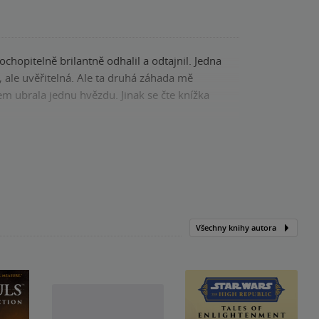
hopitelně brilantně odhalil a odtajnil. Jedna
, ale uvěřitelná. Ale ta druhá záhada mě
sem ubrala jednu hvězdu. Jinak se čte knížka
Kniha, Vendeta, 2022, 9788027702534
Všechny knihy autora