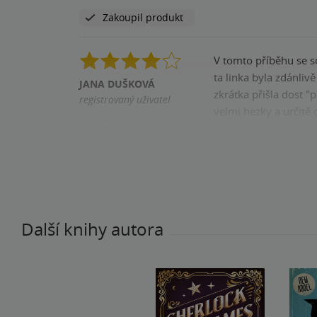
Zakoupil produkt
V tomto příběhu se s
ta linka byla zdánliv
JANA DUŠKOVÁ
zkrátka přišla dost "
registrovaný uživatel
velmi hezky a určitě 
Zakoupil produkt
Pomohla vám tato rece
Další knihy autora