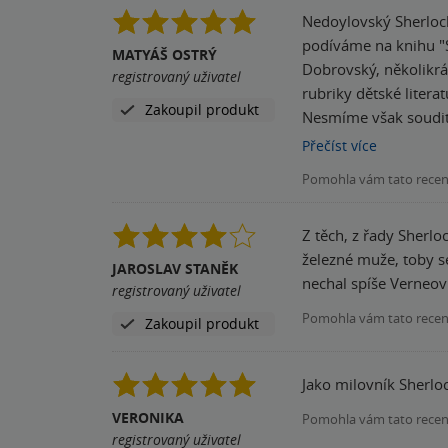
Nedoylovský Sherlock? Proslul
podíváme na knihu "Sherlock Holmes a ztracen
MATYÁŠ OSTRÝ
Dobrovský, několikrá
registrovaný uživatel
rubriky dětské litera
Zakoupil produkt
Nesmíme však soudit 
několik knih s Sherl
Přečíst
více
intuici, dýmku, hous
Pomohla vám tato rece
jednotlivých postav. Je potřeba si říci, že se v knize, krom vyšetřování ztráty závěti a komplikovanost rodinných vztahů, nachází i
druhé vyšetřování, k
Z těch, z řady Sherlo
naprosto typického D
železné muže, toby se
velmi čtivá, svižná a
JAROSLAV STANĚK
nechal spíše Verneov
prostě vyčkávat a většinu ”wow efektu” si
registrovaný uživatel
vychází na 5 z 5 ⭐️ a velmi se
Pomohla vám tato rece
Zakoupil produkt
#jsemkniznizavislak
Jako milovník Sherloc
VERONIKA
Pomohla vám tato rece
registrovaný uživatel