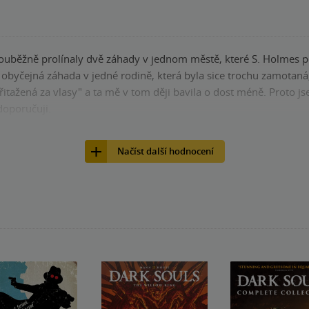
ouběžně prolínaly dvě záhady v jednom městě, které S. Holmes poc
ě obyčejná záhada v jedné rodině, která byla sice trochu zamotaná
přitažená za vlasy" a ta mě v tom ději bavila o dost méně. Proto j
doporučuji.
nze?
Ano
25
Načíst další hodnocení