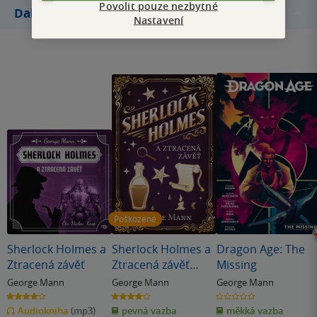
Povolit pouze nezbytné
Další knihy autora
Nastavení
Poškozené
Sherlock Holmes a
Sherlock Holmes a
Dragon Age: The
Ztracená závěť
Ztracená závěť
Missing
(poškozená)
George Mann
George Mann
George Mann
4.0
4.0
0.0
z
z
z
Audiokniha
(mp3)
pevná vazba
měkká vazba
5
5
5