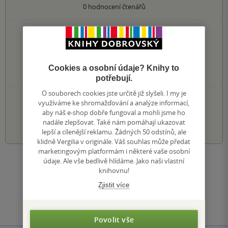
0
hodnocení čtenářů
0×
5 hvězdiček
0×
4 hvězdičky
0×
3 hvězdičky
0×
2 hvězdičky
Cookies a osobní údaje? Knihy to
0×
1 hvezdička
potřebují.
O souborech cookies jste určitě již slyšeli. I my je
PŘIDEJTE SVÉ HODNOCENÍ KNIHY
využíváme ke shromažďování a analýze informací,
aby náš e-shop dobře fungoval a mohli jsme ho
1
2
3
4
5
nadále zlepšovat. Také nám pomáhají ukazovat
lepší a cílenější reklamu. Žádných 50 odstínů, ale
klidně Vergilia v originále. Váš souhlas může předat
marketingovým platformám i některé vaše osobní
údaje. Ale vše bedlivě hlídáme. Jako naši vlastní
Zobrazit všechna hodnocení
knihovnu!
Zjistit více
Přidat hodnocení
Povolit vše