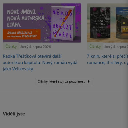
Články
Články
Úterý 4. srpna 2026
Úterý 4. srpna
Radka Třeštíková otevírá další
7 knih, které si přečí
autorskou kapitolu. Nový román vydá
romance, thrillery, d
jako Velikovsky
Články, které stojí za pozornost
Viděli jste