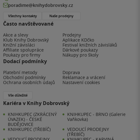
poradime@knihydobrovsky.cz
Všechny kontakty
Naše prodejny
Často navštěvované
Akce a slevy
Prodejny
Klub Knihy Dobrovský
Aplikace KDčko
Knižní závisláci
Festival knižních závisláků
Affiliate spolupráce
Dárkové poukazy
Poukazy pro firmy
Nákupy pro školy
Dodací podmínky
Platební metody
Doprava
Obchodní podmínky
Reklamace a vrácení
Ochrana osobních údajů
Nastavení cookies
Vše důležité
Kariéra v Knihy Dobrovský
KNIHKUPEC (ZKRÁCENÝ
KNIHKUPEC - BRNO (Galerie
ÚVAZEK) - ČESKÉ
Vaňkovka)
BUDĚJOVICE
KNIHKUPEC (TŘEBÍČ)
VEDOUCÍ PRODEJNY
(TŘEBÍČ)
VEDOUCÍ PRODEJNY
KNIHKUPEC - KARVINÁ