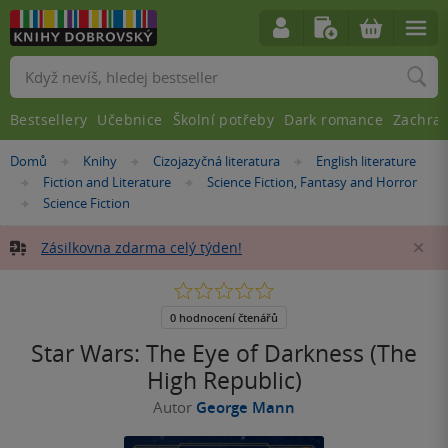
Vyhledávání
Bestsellery
Učebnice
Školní potřeby
Dark romance
Zachra
Nacházíte
Domů
Knihy
Cizojazyčná literatura
English literature
»
»
»
se
Fiction and Literature
Science Fiction, Fantasy and Horror
»
»
zde:
Science Fiction
»
Zásilkovna zdarma celý týden!
Za
0.0
z
5
0 hodnocení čtenářů
hvězdiček
Star Wars: The Eye of Darkness (The
High Republic)
Autor
George Mann