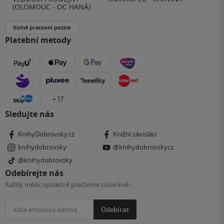
(OLOMOUC - OC HANÁ)
Volné pracovní pozice
Platební metody
+ 17
Sledujte nás
KnihyDobrovsky.cz
Knižní závisláci
knihydobrovsky
@knihydobrovskycz
@knihydobrovsky
Odebírejte nás
Každý měsíc společně přečteme tisíce knih
Odebírat