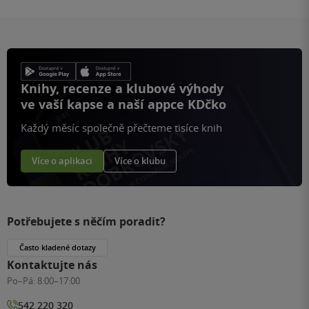
Knihy, recenze a klubové výhody
ve vaší kapse a naší appce KDčko
Každý měsíc společně přečteme tisíce knih
Více o aplikaci
Více o klubu
Potřebujete s něčím poradit?
Často kladené dotazy
Kontaktujte nás
Po–Pá:
8:00–17:00
542 220 320