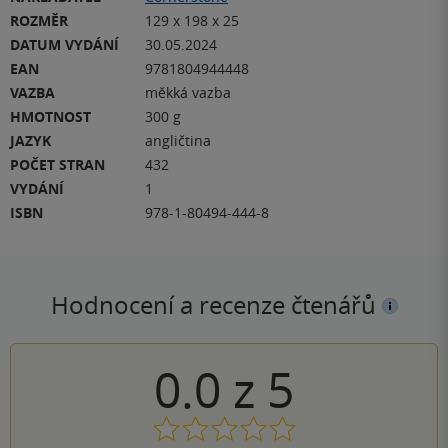
ROZMĚR
129 x 198 x 25
DATUM VYDÁNÍ
30.05.2024
EAN
9781804944448
VAZBA
měkká vazba
HMOTNOST
300 g
JAZYK
angličtina
POČET STRAN
432
VYDÁNÍ
1
ISBN
978-1-80494-444-8
Hodnocení a recenze čtenářů
0.0
z
5