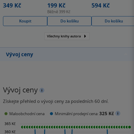
hvězdiček
hvězdiček
hvězdiček
349 Kč
199 Kč
594 Kč
Běžně
399 Kč
Koupit
Do košíku
Do košíku
Všechny knihy autora
Vývoj ceny
Vývoj ceny
Získejte přehled o vývoji ceny za posledních 60 dní.
325 Kč
Maloobchodní cena
Minimální prodejní cena: