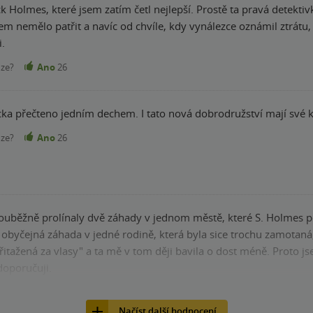
ck Holmes, které jsem zatím četl nejlepší. Prostě ta pravá detek
oylovského stylu psaní Sherlocka dává Mann trochu nový, moderní
m nemělo patřit a navíc od chvíle, kdy vynálezce oznámil ztrátu, 
 plná dramatu a zvratů. Samozřejmě i v této knize vidím negativum. 
i.
 nechávat až na závěr. Výběru této knihy rozhodně nebudete litovat! ⭐️ Mé hodnocení
 těším na další Mannovy knihy, které ještě přijdou. S pozdravem všem čtenářům Matyáš
nze?
Ano
26
ka přečteno jedním dechem. I tato nová dobrodružství mají své kou
nze?
Ano
26
ouběžně prolínaly dvě záhady v jednom městě, které S. Holmes poc
ě obyčejná záhada v jedné rodině, která byla sice trochu zamotaná
přitažená za vlasy" a ta mě v tom ději bavila o dost méně. Proto j
doporučuji.
nze?
Ano
25
Načíst další hodnocení