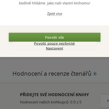
bedlivě hlídáme. Jako naši vlastní knihovnu!
Zjistit více
ZBA
pevná vazba
POČET ST
Povolit vše
OTNOST
368 g
VYDÁNÍ
Povolit pouze nezbytné
ZYK
čeština
ISBN
Nastavení
Hodnocení a recenze čtenářů
k
PŘIDEJTE SVÉ HODNOCENÍ KNIHY
N
Hodnocení našich knihkupců: 0.0 z 5