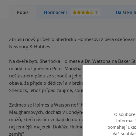
41
Popis
Hodnocení
Další kni
Zbrusu nový příběh o Sherlocku Holmesovi z pera oceňované
Newbury & Hobbes.
Na dveře bytu Sherlocka Holmese a Dr. Watsona na Baker St
mladý muž jménem Peter Maugham. Maughamův strýc nedá
nešťastném pádu ze schodů a jeho závěť se vytratila. Maugh
obává, že přijde o dědictví a v brzké době se ocitne zcela be
Sherlock, jehož případ zaujme, souhlasí, že si ho vezme na st
Zatímco se Holmes a Watson noří hluboko do kalné minulost
Maughamových, dochází v Londýně k sérii vloupání tajuplný
O souborec
mužů, kteří násilím vnikají do domovů bohaté smetánky a odn
informací
nejcennější majetek. Dokáže Holmes vyřešit oba případy dří
pomáhají ukazo
Váš souhla
zemře?