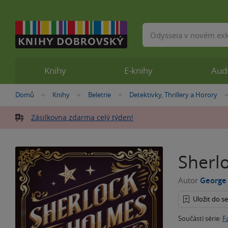
Vyhledávání
Knihy
E-knihy
Aud
Nacházíte
Domů
Knihy
Beletrie
Detektivky, Thrillery a Horory
»
»
»
se
zde:
Zásilkovna zdarma celý týden!
Sherl
Autor
George
Uložit do 
Součástí série:
F