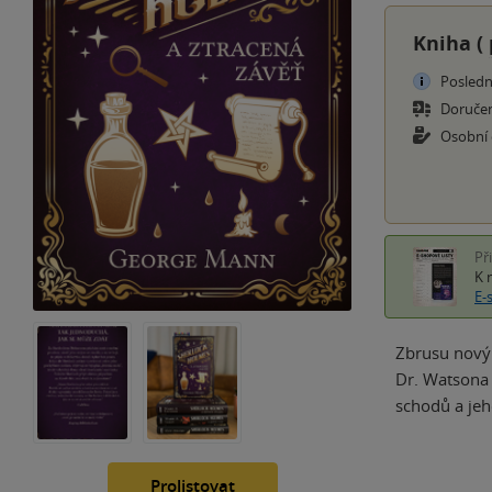
Kniha (
Posledn
Doruče
Osobní
Př
K 
E-
Zbrusu nový
Dr. Watsona
schodů a jeh
Prolistovat