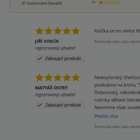
0×
41
hodnocení čtenářů
1 hvezdička
JIŘÍ VINCÍK
Pomohla vám tato rece
registrovaný uživatel
Zakoupil produkt
Nedoylovský Sherlock? Proslul
podíváme na knihu "Sherlock Holmes a ztracen
MATYÁŠ OSTRÝ
Dobrovský, několikrá
registrovaný uživatel
rubriky dětské litera
Zakoupil produkt
Nesmíme však soudit 
několik knih s Sherl
Přečíst
více
intuici, dýmku, hous
Pomohla vám tato rece
jednotlivých postav. Je potřeba si říci, že se v knize, krom vyšetřování ztráty závěti a komplikovanost rodinných vztahů, nachází i
druhé vyšetřování, k