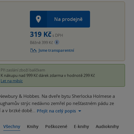
Na prodejně
319 Kč
s DPH
Běžně 399 Kč
Jsme transparentní
Při zaslání zboží balíčkem
K nákupu nad 999 Kč
dárek zdarma
v hodnotě 299 Kč
Let na měsíc
 Newbury & Hobbes. Na dveře bytu Sherlocka Holmese a
ughamův strýc nedávno zemřel po nešťastném pádu ze
ví a v brzké době…
Přejít na celý popis
Všechny
Knihy
Poškozené
E-knihy
Audioknihy