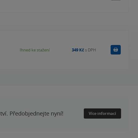
Koupit
Ihned ke stažení
349 Kč
s DPH
ství. Předobjednejte nyní!
Více informací