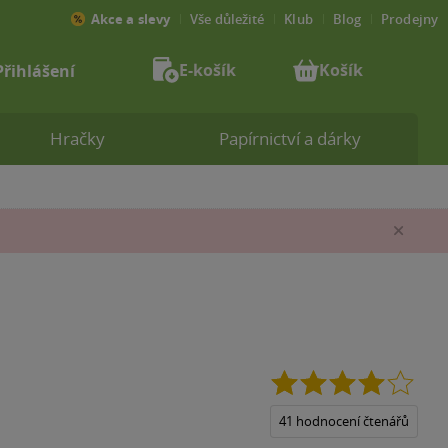
Akce a slevy
Vše důležité
Klub
Blog
Prodejny
E-košík
Košík
Přihlášení
Hračky
Papírnictví a dárky
Zav
4.0
z
5
41 hodnocení čtenářů
hvězd