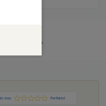
RAN
200
1
978-80-277-0253-4
1
2
3
4
5
ic moc
Perfektní