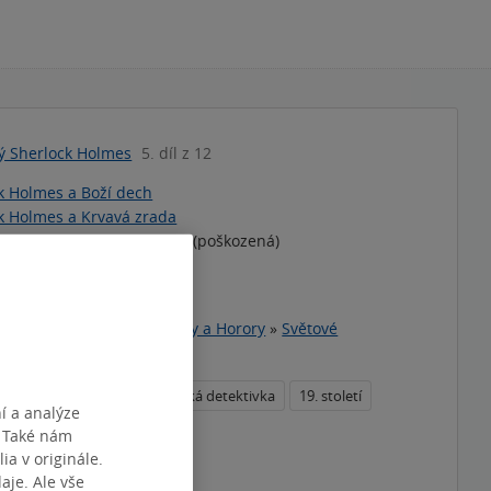
ký Sherlock Holmes
5. díl z 12
k Holmes a Boží dech
k Holmes a Krvavá zrada
k Holmes a Ztracená závěť (poškozená)
k Holmes a Labyrint smrti
k Holmes a Pláč nevinných
letrie
»
Detektivky, Thrillery a Horory
»
Světové
sherlock holmes
historická detektivka
19. století
í a analýze
. Také nám
ý román
pastiš
ia v originále.
téma
je. Ale vše