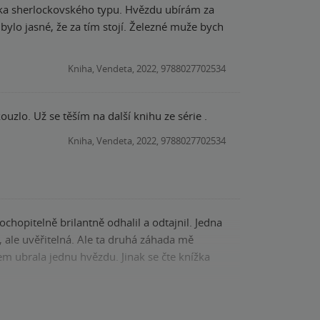
tivka sherlockovského typu. Hvězdu ubírám za
 pohled a knize to opravdu sluší. Kniha je
bylo jasné, že za tím stojí. Železné muže bych
Přeci jen je zde totiž část, kdy si musíte
Kniha, Vendeta, 2022, 9788027702534
zlo. Už se těším na další knihu ze série .
Kniha, Vendeta, 2022, 9788027702534
hopitelně brilantně odhalil a odtajnil. Jedna
, ale uvěřitelná. Ale ta druhá záhada mě
sem ubrala jednu hvězdu. Jinak se čte knížka
Kniha, Vendeta, 2022, 9788027702534