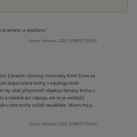
Knížka se mi velice líbila a bylo zde vidět jak závist v rodině může napáchat škodu mezi bratranci a sestřenicí
Kniha, Vendeta, 2022, 9788027702534
nes se
Vám by obal připomněl nějakou fantasy knihu z
a vlastně ani nápoje, ale to je vedlejší)
ěru této knihy určitě neuděláte. Mann má již
á všechny své typické znaky napr. sázka na
hledu doktora Watsona a z výpovědí
Kniha, Vendeta, 2022, 9788027702534
t sledovat hned dvě různá vyšetřování. Do