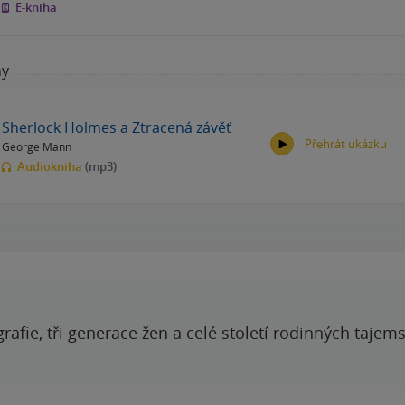
E-kniha
hy
Sherlock Holmes a Ztracená závěť
Přehrát ukázku
George Mann
Audiokniha
(mp3)
00:00
00:00
grafie, tři generace žen a celé století rodinných tajem