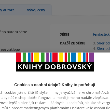
hy autora
Vývoj ceny
ho autora série
SÉRIE
Fantastic
DALŠÍ ZE SÉRIE
3.
Sherloc
4.
Sherloc
reet zaklepe
5.
Sherloc
vno zemřel po
6.
Sherloc
am se proto
7.
Sherloc
z prostředků.
arosti.
KATEGORIE
Knihy
»
Be
detektivky
i rodiny
Cookies a osobní údaje? Knihy to potřebují.
TÉMATA
Londýn
ch železných
h cookies jste určitě již slyšeli. I my je využíváme ke shromažďován
ášejí si jejich
, aby náš e-shop dobře fungoval a mohli jsme ho nadále zlepšovat
historick
ve, než někdo
vat lepší a cílenější reklamu. Žádných 50 odstínů, ale klidně Vergil
Přidat 
s může předat marketingovým platformám i některé vaše osobní úda