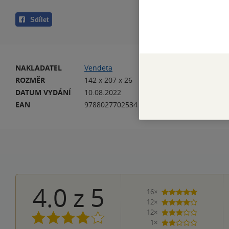
Sdílet
NAKLADATEL
Vendeta
VA
ROZMĚR
142 x 207 x 26
HM
DATUM VYDÁNÍ
10.08.2022
JA
EAN
9788027702534
4.0
z
5
16×
5 hvězdiče
12×
4 hvězdičky
12×
3 hvězdičky
1×
2 hvězdičky