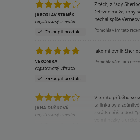
Z těch, z řady Sherlo
naprosto typického D
železné muže, toby se
velmi čtivá, svižná a
JAROSLAV STANĚK
nechal spíše Verneov
prostě vyčkávat a většinu ”wow efektu” si
registrovaný uživatel
vychází na 5 z 5 ⭐️ a velmi se
Pomohla vám tato rece
Zakoupil produkt
#jsemkniznizavislak
Jako milovník Sherloc
VERONIKA
Pomohla vám tato rece
registrovaný uživatel
Zakoupil produkt
V tomto příběhu se s
ta linka byla zdánliv
JANA DUŠKOVÁ
zkrátka přišla dost "
registrovaný uživatel
velmi hezky a určitě 
Zakoupil produkt
Pomohla vám tato rece