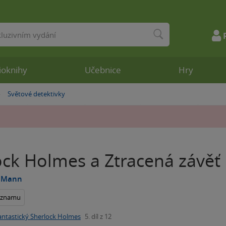
ioknihy
Učebnice
Hry
Světové detektivky
»
ock Holmes a Ztracená závěť
 Mann
seznamu
antastický Sherlock Holmes
5. díl z 12