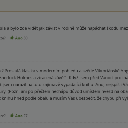
nze?
Ano
30
á klasika v moderním pohledu a světle Viktoriánské Anglie! Zdravím všechny milovníky knih! D
á závěť". Když jsem před Vánoci procházel doporučené knihy v katalogu knih
t jsem narazil na tuto zajímavě vypadající knihu. Ano, nejspíš i 
tury. (Pozn. ani po přečtení nechápu důvod umístění hvězd na obalu 
knihu hned podle obalu a musím Vás ubezpečit, že chybu při výb
ockem a ozkoušel si, jak ho opravdu uvěřitelně napsat. Postava m
le, byt na Baker Street atd. Celá kniha je samozřejmě psána z po
nze?
Ano
27
teré na začátku vede inspektor Bainbridge a čtenář má tedy možnos