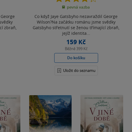
z
pevná vazba
5
hvězdiček
l George
Co když Jaye Gatsbyho nezavraždil George
svědky
Wilson?Na začátku románu jsme svědky
cí zbraň,
Gatsbyho střetnutí se ženou třímající zbraň,
jejíž identita...
159 Kč
Běžně
399 Kč
Do košíku
Uložit do seznamu