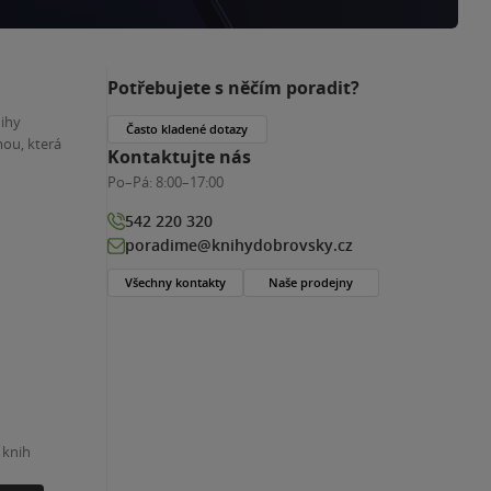
Potřebujete s něčím poradit?
nihy
Často kladené dotazy
ou, která
Kontaktujte nás
Po–Pá:
8:00–17:00
542 220 320
poradime@knihydobrovsky.cz
Všechny kontakty
Naše prodejny
 knih