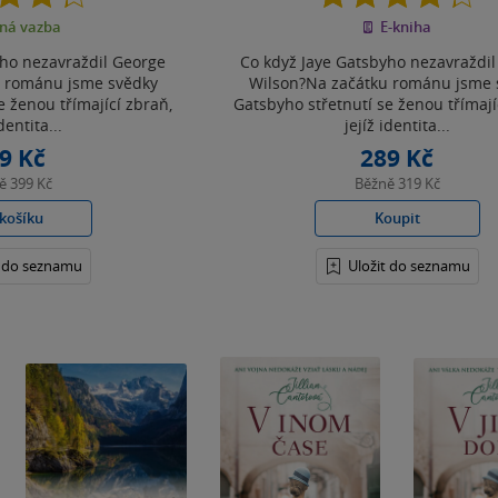
z
z
ná vazba
E-kniha
5
5
hvězdiček
hvězdiček
yho nezavraždil George
Co když Jaye Gatsbyho nezavraždi
u románu jsme svědky
Wilson?Na začátku románu jsme 
e ženou třímající zbraň,
Gatsbyho střetnutí se ženou třímají
dentita...
jejíž identita...
9 Kč
289 Kč
ně
399 Kč
Běžně
319 Kč
košíku
Koupit
t do seznamu
Uložit do seznamu