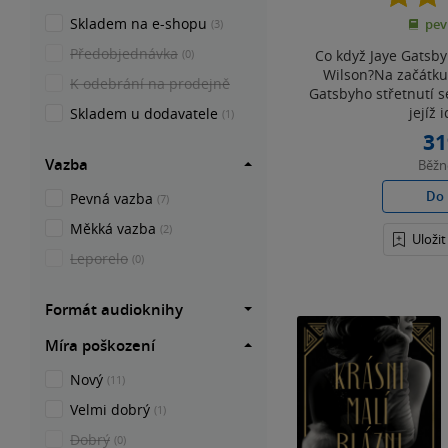
Skladem na e-shopu
pev
(3)
Předobjednávka
Co když Jaye Gatsb
(0)
Wilson?Na začátk
K odebrání na prodejně
Gatsbyho střetnutí s
jejíž i
Skladem u dodavatele
(1)
31
Vazba
Běž
Do 
Pevná vazba
(7)
Měkká vazba
(2)
Uloži
Leporelo
(0)
Formát audioknihy
Míra poškození
Nový
(11)
Velmi dobrý
(1)
Dobrý
(0)