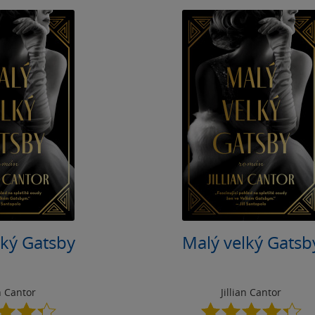
lký Gatsby
Malý velký Gatsb
an Cantor
Jillian Cantor
4.3
4.3