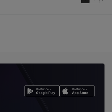
Přejít
na
stránku