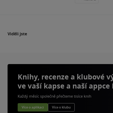
Viděli jste
Knihy, recenze a klubové 
ve vaší kapse a naší appce
Každý měsíc společně přečteme tisíce knih
Více o aplikaci
Více o klubu