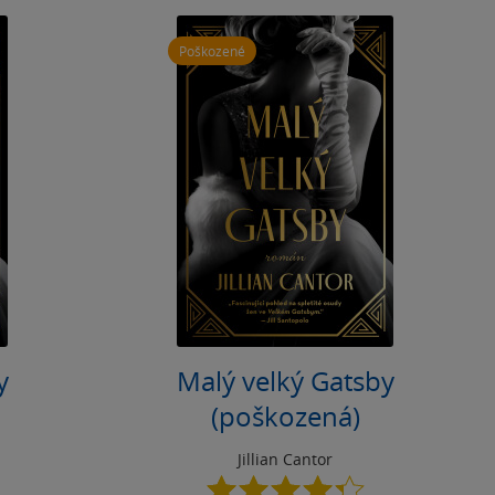
Poškozené
y
Malý velký Gatsby
(poškozená)
Jillian Cantor
4.3