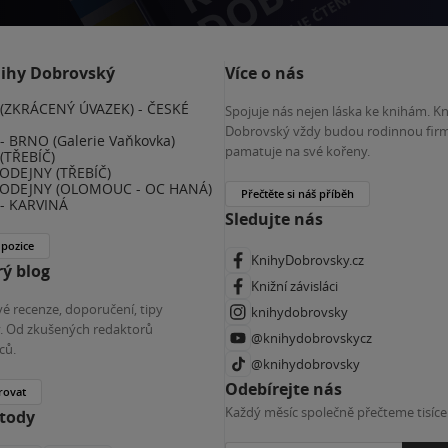
nihy Dobrovský
Více o nás
(ZKRÁCENÝ ÚVAZEK) - ČESKÉ
Spojuje nás nejen láska ke knihám. K
E
Dobrovský vždy budou rodinnou firm
 BRNO (Galerie Vaňkovka)
pamatuje na své kořeny.
(TŘEBÍČ)
ODEJNY (TŘEBÍČ)
ODEJNY (OLOMOUC - OC HANÁ)
Přečtěte si náš příběh
- KARVINÁ
Sledujte nás
 pozice
KnihyDobrovsky.cz
ý blog
Knižní závisláci
é recenze, doporučení, tipy
knihydobrovsky
ky. Od zkušených redaktorů
@knihydobrovskycz
ců.
@knihydobrovsky
Odebírejte nás
rovat
Každý měsíc společně přečteme tisíce
etody