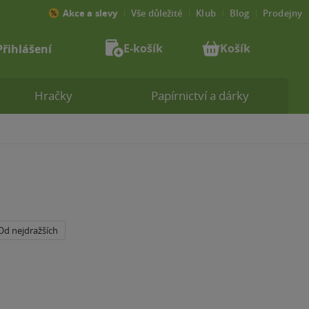
Akce a slevy
Vše důležité
Klub
Blog
Prodejny
E-košík
Košík
Přihlášení
Hračky
Papírnictví a dárky
Od nejdražších