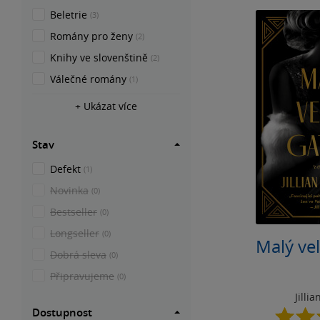
Beletrie
(3)
Romány pro ženy
(2)
Knihy ve slovenštině
(2)
Válečné romány
(1)
+ Ukázat více
Stav
Defekt
(1)
Novinka
(0)
Bestseller
(0)
Longseller
(0)
Malý ve
Dobrá sleva
(0)
Připravujeme
(0)
Jilli
Dostupnost