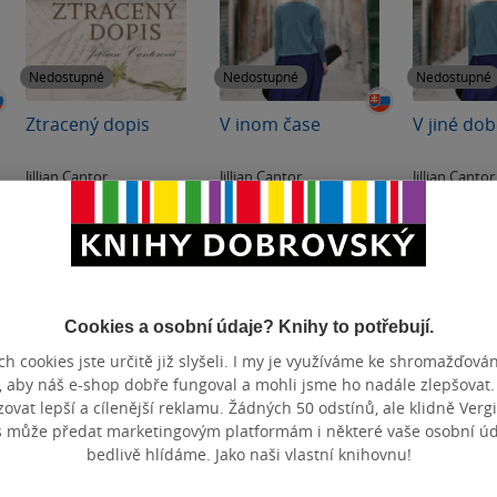
Nedostupné
Nedostupné
Nedostupné
Ztracený dopis
V inom čase
V jiné do
Jillian Cantor
Jillian Cantor
Jillian Cantor
4.2
0.0
4.0
z
z
z
pevná vazba
pevná vazba
E-kniha
5
5
5
hvězdiček
hvězdiček
hvězdiček
Nedostupné
Nedostupné
Nedos
Cookies a osobní údaje? Knihy to potřebují.
h cookies jste určitě již slyšeli. I my je využíváme ke shromažďován
, aby náš e-shop dobře fungoval a mohli jsme ho nadále zlepšovat
vat lepší a cílenější reklamu. Žádných 50 odstínů, ale klidně Vergil
s může předat marketingovým platformám i některé vaše osobní úda
bedlivě hlídáme. Jako naši vlastní knihovnu!