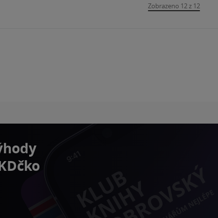
Zobrazeno 12 z 12
výhody
 KDčko