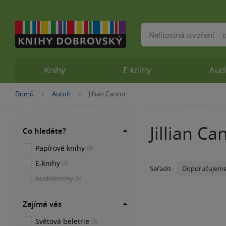
Vyhledávání
Knihy
E-knihy
Aud
Nacházíte
Domů
Autoři
Jillian Cantor
»
»
se
zde:
Jillian Ca
Co hledáte?
Papírové knihy
(9)
E-knihy
(3)
Doporučujem
Seřadit:
Audioknihy
(0)
Zajímá vás
Světová beletrie
(3)