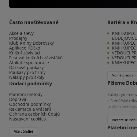
Často navštěvované
Kariéra v K
Akce a slevy
KNIHKUPEC 
Prodejny
BUDĚJOVIC
Klub Knihy Dobrovský
KNIHKUPEC -
Aplikace KDčko
KNIHKUPEC 
Knižní závisláci
VEDOUCÍ PR
Festival knižních závisláků
VEDOUCÍ PR
Affiliate spolupráce
KNIHKUPEC 
Dárkové poukazy
Poukazy pro firmy
Volné pracovní
Nákupy pro školy
Píšeme Dobr
Dodací podmínky
Platební metody
Každý týden nov
Doprava
a čtenářské tri
Obchodní podmínky
i našich knihkup
Reklamace a vrácení
Ochrana osobních údajů
Nastavení cookies
Nechte se inspi
Platební m
Vše důležité