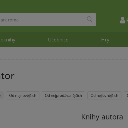
ioknihy
Učebnice
Hry
ntor
e
Od nejnovějších
Od nejprodávanějších
Od nejlevnějších
Knihy autora