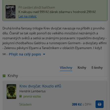
Při zaslání zboží balíčkem
K nákupu nad 999 Kč
dárek zdarma
v hodnotě 299 Kč
Let na měsíc
Druhá kniha fantasy trilogie Krev dvojčat navazuje na příběh z prvního
dílu. Čtenář se tak opět ponoří do velkého množství neznámých a
rozmanitých světů a setká se známými postavami: trpasličími dvojčaty -
jeskynní chodbařkou Galdrou a runotepcem Gorinem - a dvojčaty elfími
- Zelenou pěvkyní Elyami a Tanečníkem v oblacích Elyamurem. I když
se…
Přejít na celý popis
Všechny
Knihy
E-knihy
Knihy
Krev dvojčat: Kouzlo elfů
Hendrik Lambertus
pevná vazba
Do k
Skladem
399 Kč
s DPH