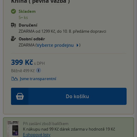
Kniha (
pevná vazba
)
Skladem
5+ ks
Doručení
ZDARMA od 1299 Kč, do 10. 8. předáme dopravci
Osobní odběr
Vyberte prodejnu
ZDARMA (
)
399 Kč
s DPH
Běžně 499 Kč
Jsme transparentní
Do košíku
Při zaslání zboží balíčkem
K nákupu nad 99 Kč
dárek zdarma
v hodnotě 19 Kč
E-shopové listy