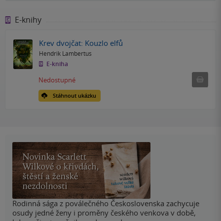
E-knihy
Krev dvojčat: Kouzlo elfů
Hendrik Lambertus
E-kniha
Nedostu
Nedostupné
Stáhnout ukázku
Rodinná sága z poválečného Československa zachycuje
osudy jedné ženy i proměny českého venkova v době,