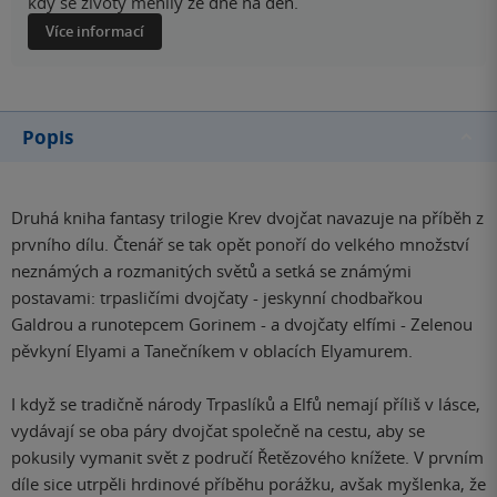
kdy se životy měnily ze dne na den.
Více informací
Popis
Druhá kniha fantasy trilogie Krev dvojčat navazuje na příběh z
prvního dílu. Čtenář se tak opět ponoří do velkého množství
neznámých a rozmanitých světů a setká se známými
postavami: trpasličími dvojčaty - jeskynní chodbařkou
Galdrou a runotepcem Gorinem - a dvojčaty elfími - Zelenou
pěvkyní Elyami a Tanečníkem v oblacích Elyamurem.
I když se tradičně národy Trpaslíků a Elfů nemají příliš v lásce,
vydávají se oba páry dvojčat společně na cestu, aby se
pokusily vymanit svět z područí Řetězového knížete. V prvním
díle sice utrpěli hrdinové příběhu porážku, avšak myšlenka, že