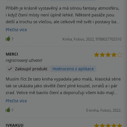
Příběh je krásně vystavěný a má silnou fantasy atmosféru,
i když čtení místy není úplně lehké. Některé pasáže jsou
delší a trochu se vlečou, ale celkově mě svět i postavy baví
a vtáhly do děje. Pomalejší čtení, které ale stojí za to.
Přečíst
více
7
Kniha, Fobos, 2022, 9788027702510
MERCI
registrovaný uživatel
Zakoupil produkt
Hodnoceno z aplikace
Musím říct že tato kniha vypadala jako malá,. klasická série
tak se ukázala jako skvělé čtení plné kouzel, zvratů a i pár
zrad. Velice mě bavilo čtení a doporučuji všem kdo mají
rádi trochu kouzel
Přečíst
více
7
E-kniha, Fobos, 2022,
IVKAKUJI