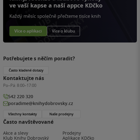
ve vaší kapse a naší appce KDčko
Každý měsíc společně přečteme tisíce knih
Více o aplikaci
Více o klubu
Potřebujete s něčím poradit?
Často kladené dotazy
Kontaktujte nás
Po–Pá:
8:00–17:00
542 220 320
poradime@knihydobrovsky.cz
Všechny kontakty
Naše prodejny
Často navštěvované
Akce a slevy
Prodejny
Klub Knihy Dobrovský
Aplikace KDčko