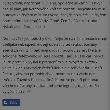
by se vzdali, nepřichází v úvahu. Společně se Zimní věštkyní
osnují plán, jak Řetězového knížete porazit. Dvojčata tak musí
putovat ke čtyřem místům roztroušených po světě, ke čtyřem
pramenům elementů Vody, Ohně, Země a Vzduchu, aby
získali jejich čistou esenci.
Není to však jednoduchý úkol. Nejenže na ně na cestách číhají
všelijaká nebezpečí, musejí obstát i v těžké zkoušce, aby
esenci získali. Z ní pak mají ukovat mocnou zbraň, která je
schopna Řetězového knížete porazit. Tlačí je však čas, neboť i
jejich protivník vyslal k pramenům svá dvojčata, skřety -
velitele klanu Krvavých řetězů Rezkaie a zaříkávačku duchů
Rekut -, aby mu pomohli získat neomezenou vládu nad
světem. Závod s časem začíná. Komu se podaří překonat
všechny nástrahy a získat potřebné ingredience k dosažení
vytyčeného cíle?
Sdílet