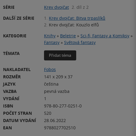
SÉRIE
Krev dvojčat
2. díl z 2
DALŠÍ ZE SÉRIE
1.
Krev dvojčat: Bitva trpaslíků
2.
Krev dvojčat: Kouzlo elfů
KATEGORIE
Knihy
»
Beletrie
»
Sci-fi, Fantasy a Komiksy
»
Fantasy
»
Světová fantasy
TÉMATA
Přidat téma
NAKLADATEL
Fobos
ROZMĚR
141 x 209 x 37
JAZYK
čeština
VAZBA
pevná vazba
VYDÁNÍ
1
ISBN
978-80-277-0251-0
POČET STRAN
520
DATUM VYDÁNÍ
28.06.2022
EAN
9788027702510