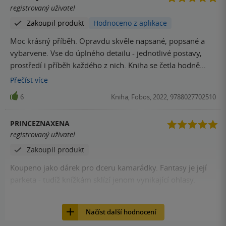
registrovaný uživatel
Zakoupil produkt
Hodnoceno z aplikace
Moc krásný příběh. Opravdu skvěle napsané, popsané a
vybarvene. Vse do úplného detailu - jednotlivé postavy,
prostředí i příběh každého z nich. Kniha se četla hodně
pomalu, opravdu jsem měla co delat,abych precetla 50
Přečíst
více
stran denně. Jen me tedy moc mrzí, ze neni překlad
6
Kniha, Fobos, 2022, 9788027702510
posledního dílu. Takhle vas příběh necha rozervanym z
neuplneho konce. Kdybych to tušila na začátku, rozhodne
PRINCEZNAXENA
se do čtení nepustim.
registrovaný uživatel
Zakoupil produkt
Koupeno jako dárek pro dceru kamarádky. Fantasy je její
parketa - tudíž knížkám sklízí jenom vynikající ohlasy.
3
Kniha, Fobos, 2022, 9788027702510
Načíst další hodnocení