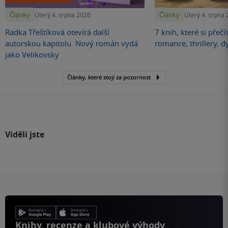
Články
Články
Úterý 4. srpna 2026
Úterý 4. srpna
Radka Třeštíková otevírá další
7 knih, které si přečí
autorskou kapitolu. Nový román vydá
romance, thrillery, d
jako Velikovsky
Články, které stojí za pozornost
Viděli jste
Knihy, recenze a klubové výhody