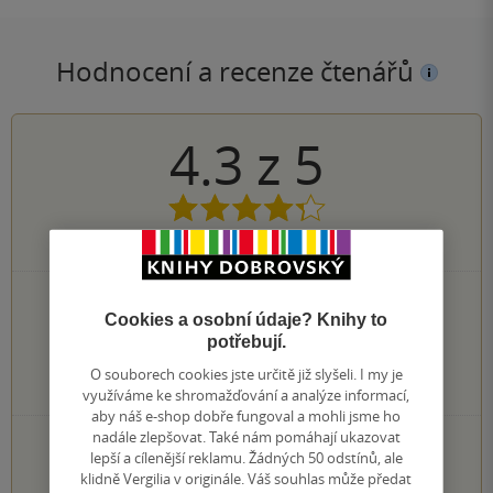
Hodnocení a recenze čtenářů
4.3
z
5
13
hodnocení čtenářů
8×
5 hvězdiček
Cookies a osobní údaje? Knihy to
2×
4 hvězdičky
potřebují.
2×
3 hvězdičky
1×
2 hvězdičky
O souborech cookies jste určitě již slyšeli. I my je
0×
1 hvezdička
využíváme ke shromažďování a analýze informací,
aby náš e-shop dobře fungoval a mohli jsme ho
nadále zlepšovat. Také nám pomáhají ukazovat
PŘIDEJTE SVÉ HODNOCENÍ KNIHY
lepší a cílenější reklamu. Žádných 50 odstínů, ale
Hodnocení našich knihkupců: 0.0 z 5
klidně Vergilia v originále. Váš souhlas může předat