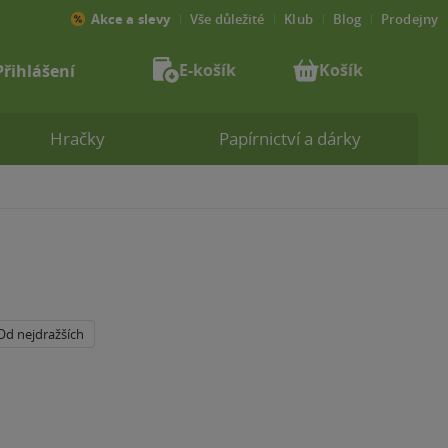
Akce a slevy
Vše důležité
Klub
Blog
Prodejny
E-košík
Košík
Přihlášení
Hračky
Papírnictví a dárky
Od nejdražších