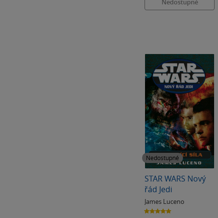
Nedostupné
Nedostupné
STAR WARS Nový
řád Jedi
James Luceno
5.0
z