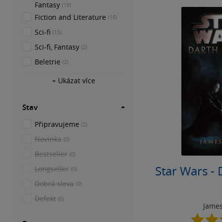
Fantasy
(18)
Fiction and Literature
(18)
Sci-fi
(15)
Sci-fi, Fantasy
(2)
Beletrie
(2)
+ Ukázat více
Stav
Připravujeme
(2)
Novinka
(0)
Bestseller
(0)
Star Wars - 
Longseller
(0)
Dobrá sleva
(0)
Defekt
(0)
Jame