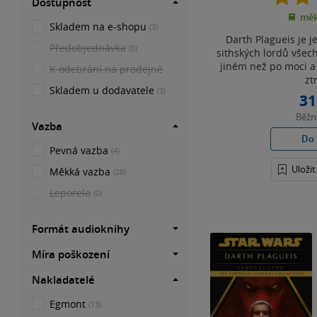
Dostupnost
měk
Skladem na e-shopu
(3)
Darth Plagueis je 
Předobjednávka
(0)
sithských lordů všec
jiném než po moci a 
K odebrání na prodejně
ztr
Skladem u dodavatele
(3)
31
Běž
Vazba
Do 
Pevná vazba
(4)
Uloži
Měkká vazba
(28)
Leporelo
(0)
Formát audioknihy
Míra poškození
Nakladatelé
Egmont
(13)