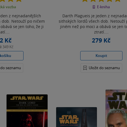
z
z
ká vazba
E-kniha
5
5
hvězdiček
hvězdiček
jeden z nejnadanějších
Darth Plagueis je jeden z nejnada
h dob. Netouží po ničem
sithských lordů všech dob. Netouží
obává se jen toho, že ji
jiném než po moci a obává se jen to
atí....
ztratí....
2 Kč
279 Kč
ně
349 Kč
košíku
Koupit
t do seznamu
Uložit do seznamu