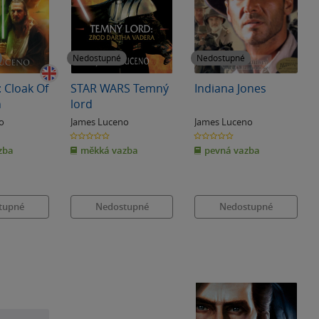
Nedostupné
Nedostupné
: Cloak Of
STAR WARS Temný
Indiana Jones
n
lord
o
James Luceno
James Luceno
0.0
0.0
z
z
zba
měkká vazba
pevná vazba
5
5
hvězdiček
hvězdiček
tupné
Nedostupné
Nedostupné