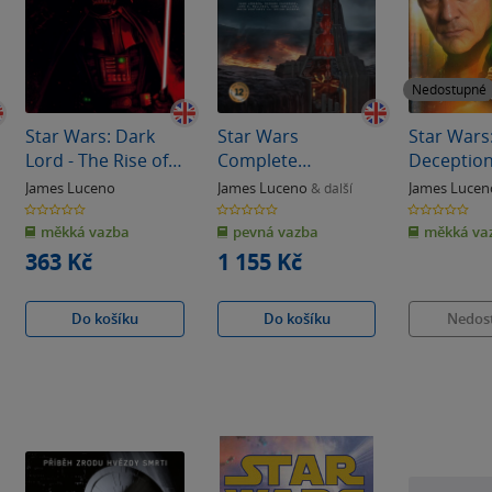
Nedostupné
Star Wars: Dark
Star Wars
Star Wars
Lord - The Rise of
Complete
Deceptio
Darth Vader
Locations New
James Luceno
James Luceno
James Lucen
& další
Edition
0.0
0.0
0.0
z
z
z
měkká vazba
pevná vazba
měkká va
5
5
5
hvězdiček
hvězdiček
hvězdiček
363 Kč
1 155 Kč
Do košíku
Do košíku
Nedos