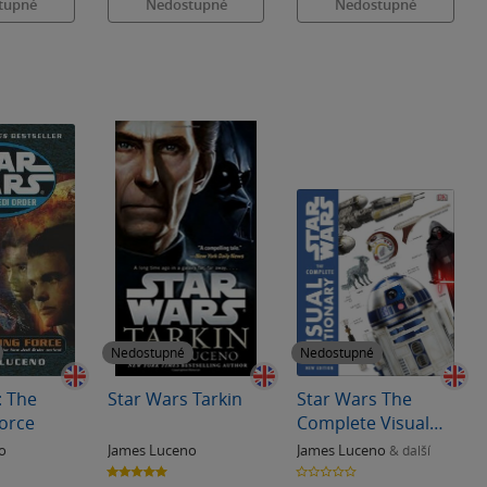
tupné
Nedostupné
Nedostupné
Nedostupné
Nedostupné
: The
Star Wars Tarkin
Star Wars The
Force
Complete Visual
Dictionary (new
o
James Luceno
James Luceno
& další
edition)
5.0
0.0
z
z