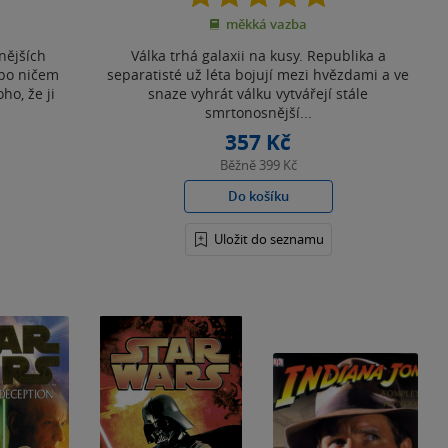
z
měkká vazba
5
hvězdiček
nějších
Válka trhá galaxii na kusy. Republika a
 po ničem
separatisté už léta bojují mezi hvězdami a ve
ho, že ji
snaze vyhrát válku vytvářejí stále
smrtonosnější...
357 Kč
Běžně
399 Kč
Do košíku
Uložit do seznamu