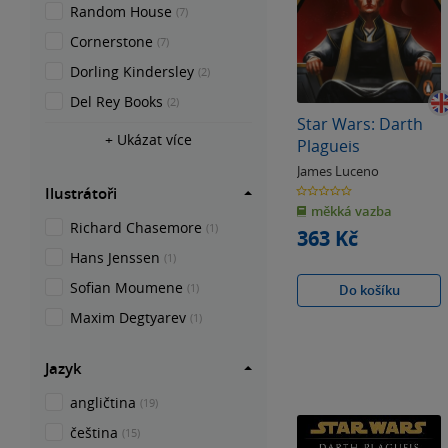
Random House
(7)
Cornerstone
(7)
Dorling Kindersley
(2)
Del Rey Books
(2)
Star Wars: Darth
+ Ukázat více
Plagueis
James Luceno
0.0
Ilustrátoři
z
měkká vazba
5
hvězdiček
Richard Chasemore
(1)
363 Kč
Hans Jenssen
(1)
Sofian Moumene
(1)
Do košíku
Maxim Degtyarev
(1)
Jazyk
angličtina
(19)
čeština
(15)