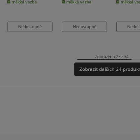
měkká vazba
měkká vazba
měkká va
5
5
5
hvězdiček
hvězdiček
hvězdiček
Nedostupné
Nedostupné
Nedos
Zobrazeno 27 z 34
Zobrazit dalších 24 produk