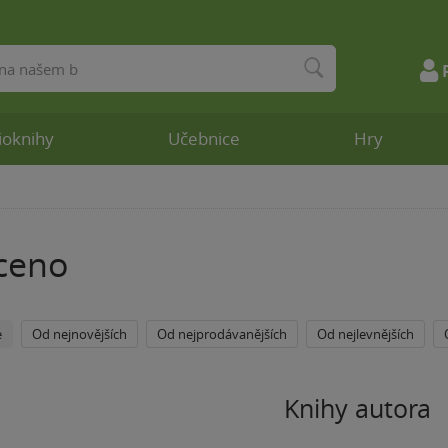
ioknihy
Učebnice
Hry
ceno
e
Od nejnovějších
Od nejprodávanějších
Od nejlevnějších
Knihy autora