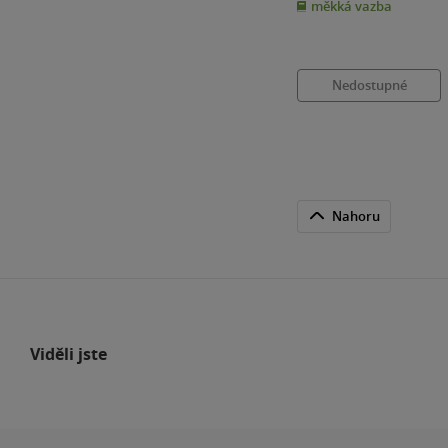
měkká vazba
5
hvězdiček
Nedostupné
Nahoru
Viděli jste