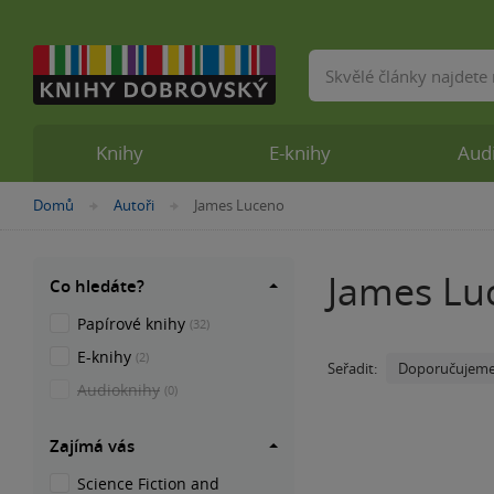
Vyhledávání
Knihy
E-knihy
Aud
Nacházíte
Domů
Autoři
James Luceno
»
»
se
zde:
James Lu
Co hledáte?
Papírové knihy
(32)
E-knihy
(2)
Doporučujem
Seřadit:
Audioknihy
(0)
Zajímá vás
Science Fiction and