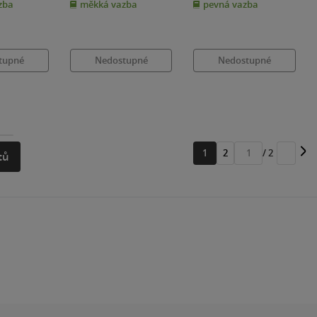
zba
měkká vazba
pevná vazba
5
5
hvězdiček
hvězdiček
tupné
Nedostupné
Nedostupné
1
2
/ 2
tů
Přejít
na
stránku