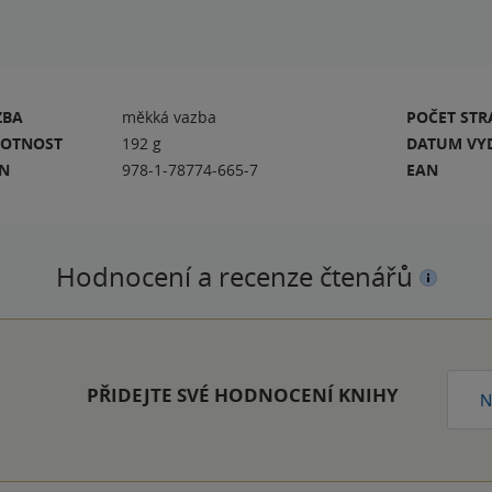
ZBA
měkká vazba
POČET ST
OTNOST
192 g
DATUM VY
BN
978-1-78774-665-7
EAN
Hodnocení a recenze čtenářů
PŘIDEJTE SVÉ HODNOCENÍ KNIHY
N