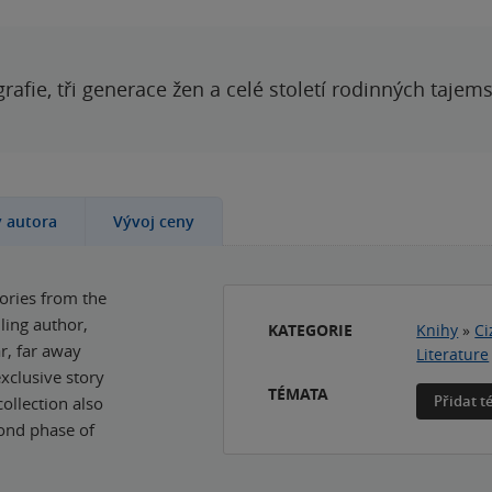
grafie, tři generace žen a celé století rodinných tajem
y autora
Vývoj ceny
tories from the
ling author,
KATEGORIE
Knihy
»
Ci
r, far away
Literature
exclusive story
TÉMATA
Přidat 
collection also
cond phase of