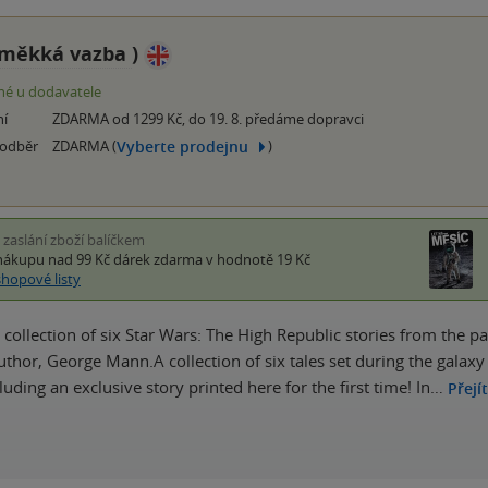
měkká vazba
)
é u dodavatele
ní
ZDARMA od 1299 Kč, do 19. 8. předáme dopravci
Vyberte prodejnu
 odběr
ZDARMA (
)
i zaslání zboží balíčkem
nákupu nad 99 Kč
dárek zdarma
v hodnotě 19 Kč
shopové listy
d collection of six Star Wars: The High Republic stories from the 
uthor, George Mann.A collection of six tales set during the galaxy 
luding an exclusive story printed here for the first time! In…
Přejí