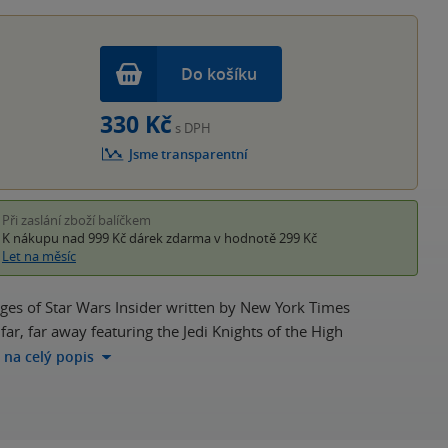
hvěz
Do košíku
330 Kč
s DPH
Jsme transparentní
Při zaslání zboží balíčkem
K nákupu nad 999 Kč
dárek zdarma
v hodnotě 299 Kč
Let na měsíc
pages of Star Wars Insider written by New York Times
far, far away featuring the Jedi Knights of the High
t na celý popis