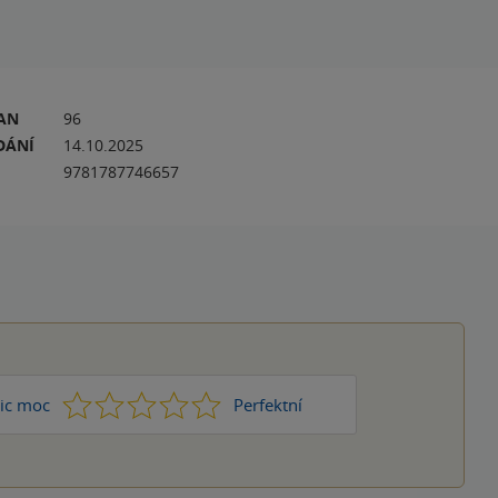
RAN
96
DÁNÍ
14.10.2025
9781787746657
1
2
3
4
5
ic moc
Perfektní