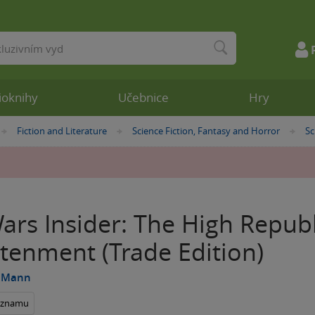
ioknihy
Učebnice
Hry
Fiction and Literature
Science Fiction, Fantasy and Horror
Sc
»
»
»
ars Insider: The High Republi
tenment (Trade Edition)
 Mann
seznamu