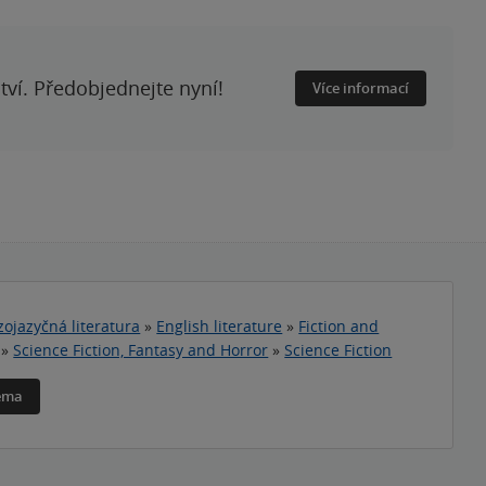
ství. Předobjednejte nyní!
Více informací
zojazyčná literatura
»
English literature
»
Fiction and
»
Science Fiction, Fantasy and Horror
»
Science Fiction
téma