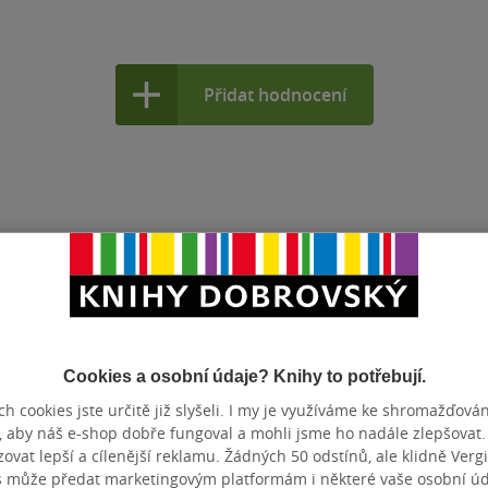
Přidat hodnocení
Cookies a osobní údaje? Knihy to potřebují.
h cookies jste určitě již slyšeli. I my je využíváme ke shromažďován
, aby náš e-shop dobře fungoval a mohli jsme ho nadále zlepšovat
vat lepší a cílenější reklamu. Žádných 50 odstínů, ale klidně Vergil
s může předat marketingovým platformám i některé vaše osobní úda