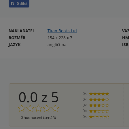
Sdílet
NAKLADATEL
Titan Books Ltd
VA
ROZMĚR
154 x 228 x 7
HM
JAZYK
angličtina
IS
0.0
z
5
0×
5 hvězdiček
0×
4 hvězdičky
0×
3 hvězdičky
0×
2 hvězdičky
0×
0
hodnocení čtenářů
1 hvezdička