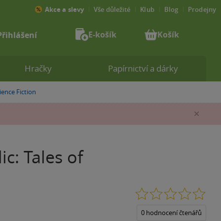
Akce a slevy
Vše důležité
Klub
Blog
Prodejny
E-košík
Košík
Přihlášení
Hračky
Papírnictví a dárky
ience Fiction
Zav
c: Tales of
0.0
z
5
0 hodnocení čtenářů