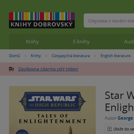
Vyhledávání
Knihy
E-knihy
Aud
Nacházíte
Domů
Knihy
Cizojazyčná literatura
English literature
»
»
»
se
zde:
Zásilkovna zdarma celý týden!
Star W
Enligh
Autor
George
Uložit do 