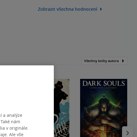
Zobrazit všechna hodnocení
Všechny knihy autora
í a analýze
. Také nám
ia v originále.
Následu
je. Ale vše