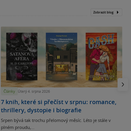
Zobrazit blog
N
p
Násled
Články
Úterý 4. srpna 2026
7 knih, které si přečíst v srpnu: romance,
thrillery, dystopie i biografie
Srpen bývá tak trochu přelomový měsíc. Léto je stále v
plném proudu,...