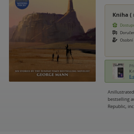
Kniha (
Dostupn
Doruče
Osobní
Př
K 
E-
Anillustrate
bestselling a
Republic, inc