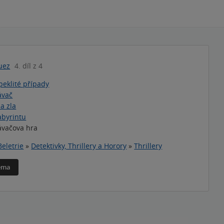
uez
4. díl z 4
peklité případy
ávač
a zla
abyrintu
ávačova hra
Beletrie
»
Detektivky, Thrillery a Horory
»
Thrillery
téma