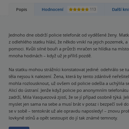
113
Popis
Hodnocení
Další kn
Jednoho dne obdrží policie telefonát od vyděšené ženy. Matk
z odlehlého statku hlásí, že někdo vnikl na jejich pozemek, a
pomoci. Kvůli silné bouři a průtrži mračen se hlídka na místo
mnoha hodinách – když už je příliš pozdě.
Na statku mohou strážníci konstatovat jediné: odehrálo se tu 
těla nejsou k nalezení. Žena, která by tento zdánlivě neřešite
mohla rozlousknout, už ovšem od policie odešla a uchýlila se
Alicí do ústraní. Jenže když policie po anonymním telefonát
zadrží, Mila Vasquezová zjistí, že se jí případ osobně týká. J
myslet jen sama na sebe a musí brát v potaz i bezpečí své d
se v sobě – tentokrát už ale opravdu naposledy! – znovu prob
lovkyně stínů a opět sestoupit do jí tak známé temnoty.