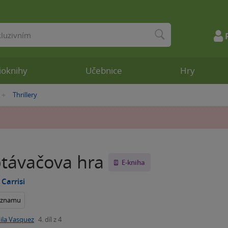
ioknihy
Učebnice
Hry
Thrillery
»
távačova hra
E-kniha
Carrisi
seznamu
ila Vasquez
4. díl z 4