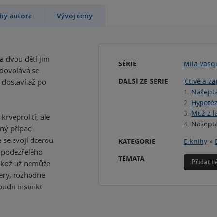
ihy autora
Vývoj ceny
a dvou dětí jim
SÉRIE
Mila Vasq
 dovolává se
DALŠÍ ZE SÉRIE
Čtivé a za
 dostaví až po
1.
Našept
2.
Hypotéz
3.
Muž z l
krveprolití, ale
4.
Našept
lný případ
 se svojí dcerou
KATEGORIE
E-knihy
»
u podezřelého
TÉMATA
Přidat 
elikož už nemůže
cery, rozhodne
udit instinkt