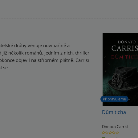
atelské dráhy věnuje novinařině a
již několik románů. Jedním z nich, thriller
okonce objevil na stříbrném plátně. Carrisi
al se…
Připravujeme
Dům ticha
Donato Carrisi
0.0
z