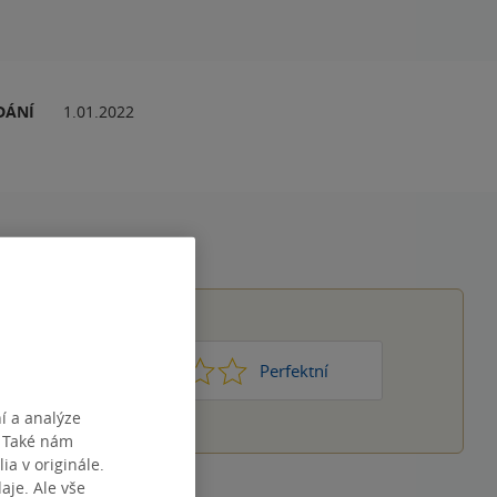
DÁNÍ
1.01.2022
1
2
3
4
5
Nic moc
Perfektní
í a analýze
. Také nám
ia v originále.
je. Ale vše