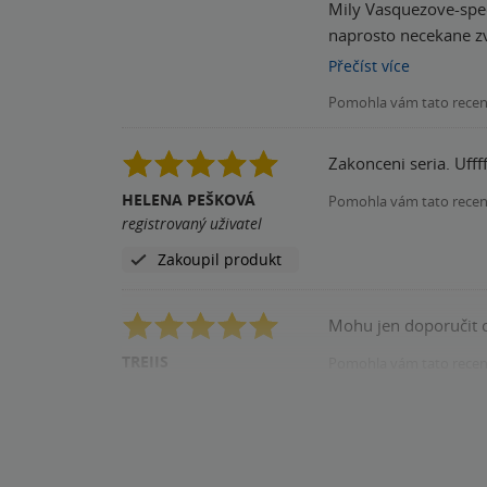
Mily Vasquezove-spec
naprosto necekane zv
nebezpeci zla,a u kte
Přečíst
více
obrazkem,kde se post
Pomohla vám tato rece
schanet dalsi)Urcite 
Zakonceni seria. Uff
HELENA PEŠKOVÁ
Pomohla vám tato rece
registrovaný uživatel
Zakoupil produkt
Mohu jen doporučit c
TREIIS
Pomohla vám tato rece
registrovaný uživatel