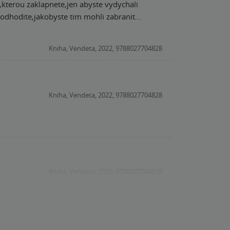
kterou zaklapnete,jen abyste vydychali
odhodite,jakobyste tim mohli zabranit
Knizka,ktera je jak skladacka s neznamym
az-zaver.A muzete vydechnout!(Nebo jit
Kniha, Vendeta, 2022, 9788027704828
Kniha, Vendeta, 2022, 9788027704828
Kniha, Vendeta, 2022, 9788027704828