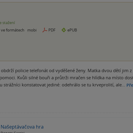
e stažení
e ve formátech
mobi
PDF
ePUB
obdrží policie telefonát od vyděšené ženy. Matka dvou dětí jim z 
pomoci. Kvůli silné bouři a průtrži mračen se hlídka na místo dos
 strážníci konstatovat jediné: odehrálo se tu krveprolití, ale…
Pře
Našeptávačova hra
Donato Carrisi