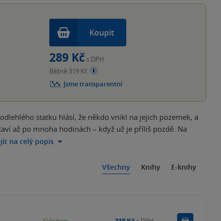
Koupit
289 Kč
s DPH
Běžně 319 Kč
Jsme transparentní
odlehlého statku hlásí, že někdo vnikl na jejich pozemek, a
taví až po mnoha hodinách – když už je příliš pozdě. Na
jít na celý popis
Všechny
Knihy
E-knihy
Do košík