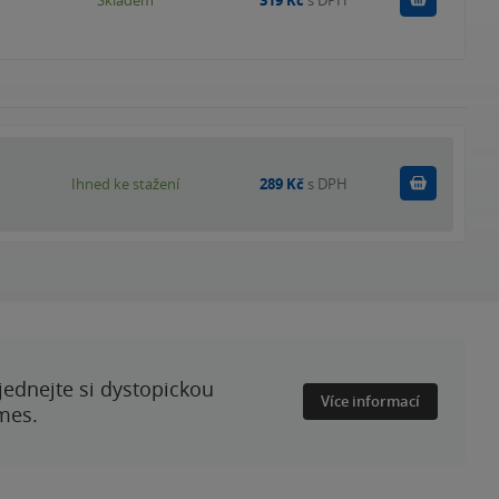
Skladem
319 Kč
s DPH
Koupit
Ihned ke stažení
289 Kč
s DPH
ednejte si dystopickou
Více informací
mes.