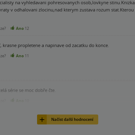
ialisty na vyhledavani pohresovanych osob,lovkyne stinu.Knizka,
raty v odhalovani zlocinu,nad kterym zustava rozum stat.Kterou 
re se vam muze klidne stat,ze vtazeni do deje nahlas vykriknete.
upne z jednotlivych dilku posklada jeden velky a fascinujici obr
nze?
Ano
12
doporucuji
ff, krasne propletene a napinave od zacatku do konce.
nze?
Ano
11
elá série se moc dobře čte.
nze?
Ano
10
Načíst další hodnocení