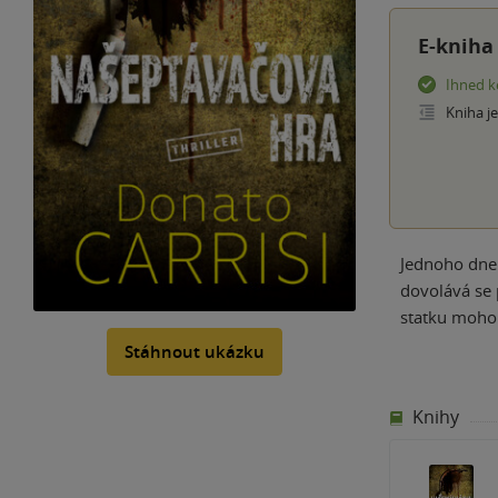
E-kniha
Ihned k
Kniha j
Jednoho dne 
dovolává se 
statku mohou
Stáhnout ukázku
Knihy