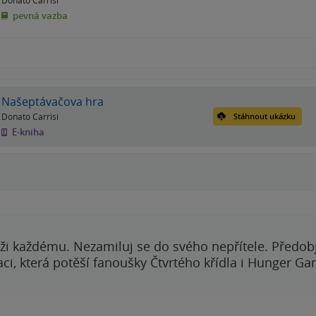
pevná vazba
Našeptávačova hra
Donato Carrisi
Stáhnout ukázku
E-kniha
ži každému. Nezamiluj se do svého nepřítele. Předobj
i, která potěší fanoušky Čtvrtého křídla i Hunger Ga