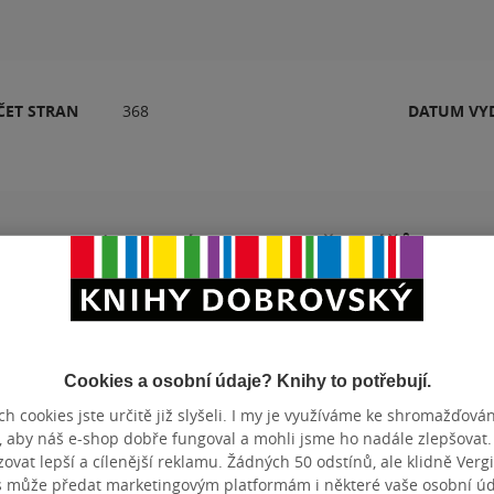
ČET STRAN
368
DATUM VY
Hodnocení a recenze čtenářů
k
PŘIDEJTE SVÉ HODNOCENÍ PRODUKTU
Hodnocení našich knihkupců: 0.0 z 5
Cookies a osobní údaje? Knihy to potřebují.
h cookies jste určitě již slyšeli. I my je využíváme ke shromažďován
, aby náš e-shop dobře fungoval a mohli jsme ho nadále zlepšovat
vat lepší a cílenější reklamu. Žádných 50 odstínů, ale klidně Vergil
s může předat marketingovým platformám i některé vaše osobní úda