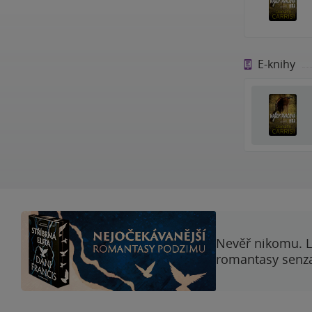
E-knihy
Nevěř nikomu. L
romantasy senzac