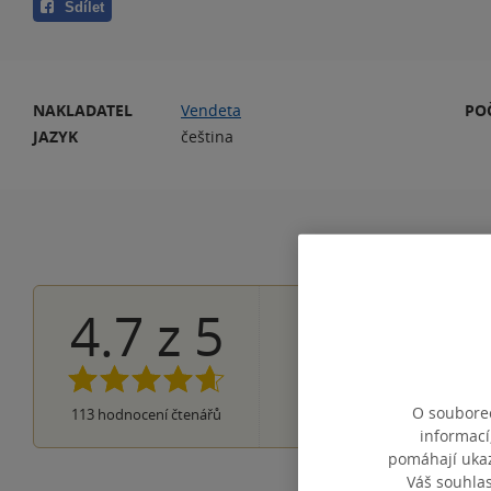
Sdílet
NAKLADATEL
Vendeta
PO
JAZYK
čeština
4.7
z
5
84×
5 hvězdiče
19×
4 hvězdičky
10×
3 hvězdičky
0×
2 hvězdičky
0×
O souborec
113
hodnocení čtenářů
1 hvezdička
informací
pomáhají ukazo
Váš souhla