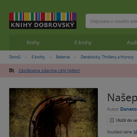
Vyhledávání
Knihy
E-knihy
Aud
Nacházíte
Domů
E-knihy
Beletrie
Detektivky, Thrillery a Horory
»
»
»
se
zde:
Zásilkovna zdarma celý týden!
Našep
Autor
Donato 
Uložit do 
Součástí série:
M