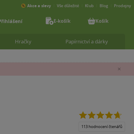
Akce a slevy
Vše důležité
Klub
Blog
Prodejny
E-košík
Košík
Přihlášení
Hračky
Papírnictví a dárky
Zav
4.7
z
5
113 hodnocení čtenářů
hvězdi