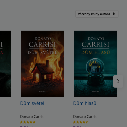
Všechny knihy autora
Následu
Dům světel
Dům hlasů
Donato Carrisi
Donato Carrisi
4.8
4.6
z
z