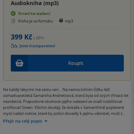
Audiokniha (mp3)
Ihned ke stažení
Kniha je ve formátu
mp3
399 Kč
s DPH
Jsme transparentní
Koupit
Ne každý labyrint má cestu ven… Na nemocničním lůžku leží
osmadvacetiletá Samantha Andrettiová, která byla od svých třinácti let
nezvěstná. Prapodivné okolnosti jejího nalezení se snaží rozklíčovat
profilovač Green. Všichni doufají, že dokáže v Samanthině popletené
mysli nalézt indicie, které by policii dovedly k jejímu vězniteli, muži z…
Přejít na celý popis