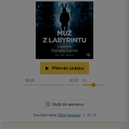
Přehrát ukázku
00:00
00:00
Uložit do seznamu
Součástí série:
Mila Vasquez
3. díl z 4