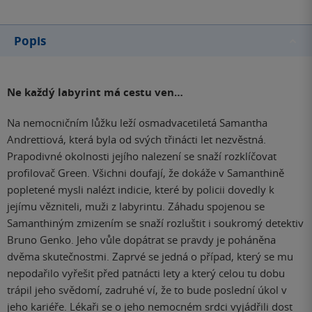
Popis
Ne každý labyrint má cestu ven…
Na nemocničním lůžku leží osmadvacetiletá Samantha
Andrettiová, která byla od svých třinácti let nezvěstná.
Prapodivné okolnosti jejího nalezení se snaží rozklíčovat
profilovač Green. Všichni doufají, že dokáže v Samanthině
popletené mysli nalézt indicie, které by policii dovedly k
jejímu vězniteli, muži z labyrintu. Záhadu spojenou se
Samanthiným zmizením se snaží rozluštit i soukromý detektiv
Bruno Genko. Jeho vůle dopátrat se pravdy je poháněna
dvěma skutečnostmi. Zaprvé se jedná o případ, který se mu
nepodařilo vyřešit před patnácti lety a který celou tu dobu
trápil jeho svědomí, zadruhé ví, že to bude poslední úkol v
jeho kariéře. Lékaři se o jeho nemocném srdci vyjádřili dost