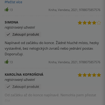
za přečtení.
Přečíst
více
13
Kniha, Vendeta, 2021, 9788075857576
SIMONA
registrovaný uživatel
Zakoupil produkt
Napínavé od začátku do konce. Žádné hluché místo, hezky
vystavěné, bez nelogických zvratů nebo jednání postav.
Doporučuji.
13
Kniha, Vendeta, 2021, 9788075857576
KAROLÍNA KOFROŇOVÁ
registrovaný uživatel
Zakoupil produkt
Od začátku až do konce napínavé. Nemohla jsem přestat
číst.