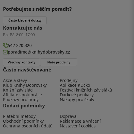
Potřebujete s něčím poradit?
Často kladené dotazy
Kontaktujte nás
Po–Pá:
8:00–17:00
542 220 320
poradime@knihydobrovsky.cz
Všechny kontakty
Naše prodejny
Často navštěvované
Akce a slevy
Prodejny
Klub Knihy Dobrovský
Aplikace KDčko
Knižní závisláci
Festival knižních závisláků
Affiliate spolupráce
Dárkové poukazy
Poukazy pro firmy
Nákupy pro školy
Dodací podmínky
Platební metody
Doprava
Obchodní podmínky
Reklamace a vrácení
Ochrana osobních údajů
Nastavení cookies