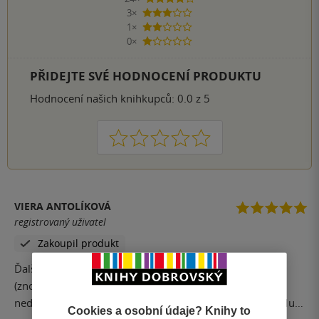
4 hvězdičky
3×
3 hvězdičky
1×
2 hvězdičky
0×
1 hvezdička
PŘIDEJTE SVÉ HODNOCENÍ PRODUKTU
Hodnocení našich knihkupců: 0.0 z 5
1
2
3
4
5
VIERA ANTOLÍKOVÁ
registrovaný uživatel
Zakoupil produkt
Ďalšia úžasná kniha od mistra Carissiho. Knihu som
(znovu) prečítala na jeden nádych, vôbec som sa od nej
nedokázala odtrhnúť. Napínavé do poslednej stránky. Must
Cookies a osobní údaje? Knihy to