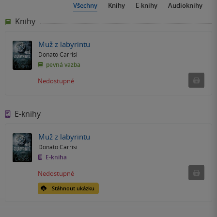
Všechny
Knihy
E-knihy
Audioknihy
Knihy
Muž z labyrintu
Donato Carrisi
pevná vazba
Ned
Nedostupné
E-knihy
Muž z labyrintu
Donato Carrisi
E-kniha
Nedostu
Nedostupné
Stáhnout ukázku