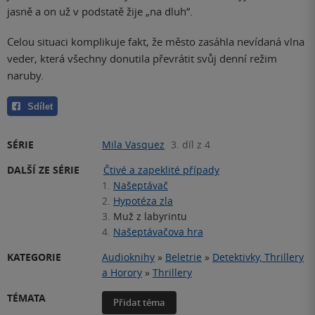
jasně a on už v podstatě žije „na dluh“.
Celou situaci komplikuje fakt, že město zasáhla nevídaná vlna
veder, která všechny donutila převrátit svůj denní režim
naruby.
Sdílet
SÉRIE
Mila Vasquez
3. díl z 4
DALŠÍ ZE SÉRIE
Čtivé a zapeklité případy
1.
Našeptávač
2.
Hypotéza zla
3.
Muž z labyrintu
4.
Našeptávačova hra
KATEGORIE
Audioknihy
»
Beletrie
»
Detektivky, Thrillery
a Horory
»
Thrillery
TÉMATA
Přidat téma