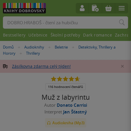
Vyhledávání
Bestsellery
Učebnice
Školní potřeby
Dark romance
Zachra
Nacházíte
Domů
Audioknihy
Beletrie
Detektivky, Thrillery a
»
»
»
se
Horory
Thrillery
»
zde:
Zásilkovna zdarma celý týden!
Za
4.7
z
5
116 hodnocení čtenářů
hvězdiček
Muž z labyrintu
Autor
Donato Carrisi
Interpret
Jan Šťastný
Audiokniha (Mp3)