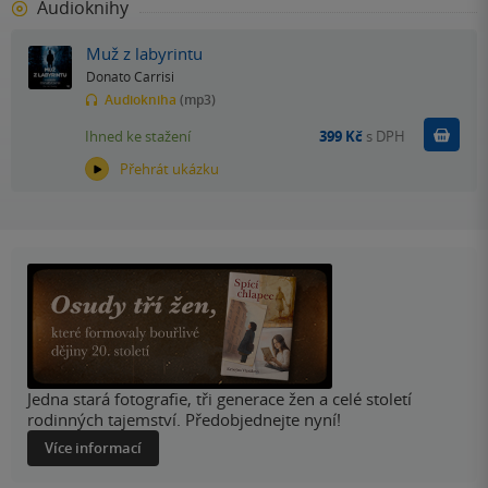
Audioknihy
Muž z labyrintu
Donato Carrisi
Audiokniha
(mp3)
Koupit
Ihned ke stažení
399 Kč
s DPH
Přehrát ukázku
Jedna stará fotografie, tři generace žen a celé století
rodinných tajemství. Předobjednejte nyní!
Více informací