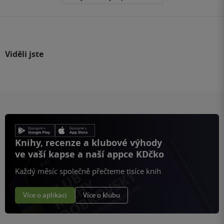
Viděli jste
Knihy, recenze a klubové výhody
ve vaší kapse a naší appce KDčko
Každý měsíc společně přečteme tisíce knih
Více o aplikaci
Více o klubu