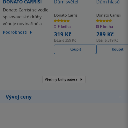
DONATO CARRISI
Dům světel
Dům hlasů
Donato Carrisi se vedle
Donato Carrisi
Donato Carrisi
spisovatelské dráhy
4.8
4.6
věnuje novinařině a
z
z
E-kniha
E-kniha
5
5
hvězdiček
hvězdiček
scenáristice. Na svém
Podrobnosti
319 Kč
289 Kč
kontě má již několik
Běžně
359 Kč
Běžně
319 Kč
románů. Jedním z nich,
Koupit
Koupit
thriller Dívka v mlze, v
roce 2017 se dokonce
objevil na stříbrném
plátně. Carrisi přitom sám
napsal scénář a ujal se…
Všechny knihy autora
Vývoj ceny