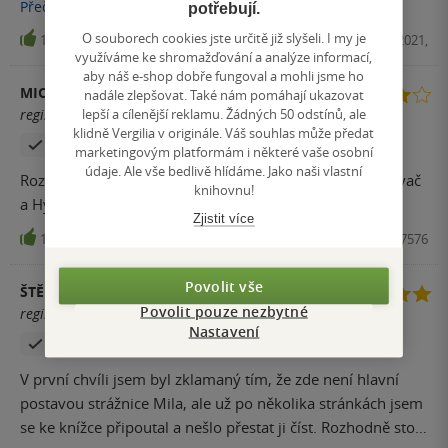
have pre všetkým milovníkov tohto žánru!
Přečíst
více
potřebují.
O souborech cookies jste určitě již slyšeli. I my je
16
E-kniha, Vendeta, 2021,
využíváme ke shromažďování a analýze informací,
aby náš e-shop dobře fungoval a mohli jsme ho
MICHAL
nadále zlepšovat. Také nám pomáhají ukazovat
lepší a cílenější reklamu. Žádných 50 odstínů, ale
registrovaný uživatel
klidně Vergilia v originále. Váš souhlas může předat
Zakoupil produkt
marketingovým platformám i některé vaše osobní
údaje. Ale vše bedlivě hlídáme. Jako naši vlastní
Rozhodně můžu doporučit. Pokud se Vám libil Našeptávač
knihovnu!
a Hypotéza, tak by jste ji neměli minout.
Zjistit více
15
Kniha, Vendeta, 2021, 9788075857576
Povolit vše
ŠTĚPÁN
Povolit pouze nezbytné
registrovaný uživatel
Nastavení
Zakoupil produkt
Hodnoceno z aplikace
V první chvíli jsem byl zklamaný tím, že zde není hlavní
postavou strážnice Mila, ale už po několika stránkách jsem
se ke knížce připoutal a nešlo přestat ji číst. Rozhodně stojí