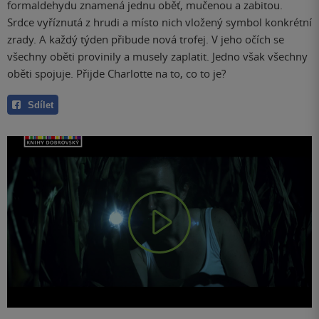
formaldehydu znamená jednu oběť, mučenou a zabitou.
Srdce vyříznutá z hrudi a místo nich vložený symbol konkrétní
zrady. A každý týden přibude nová trofej. V jeho očích se
všechny oběti provinily a musely zaplatit. Jedno však všechny
oběti spojuje. Přijde Charlotte na to, co to je?
Sdílet
Play
Video