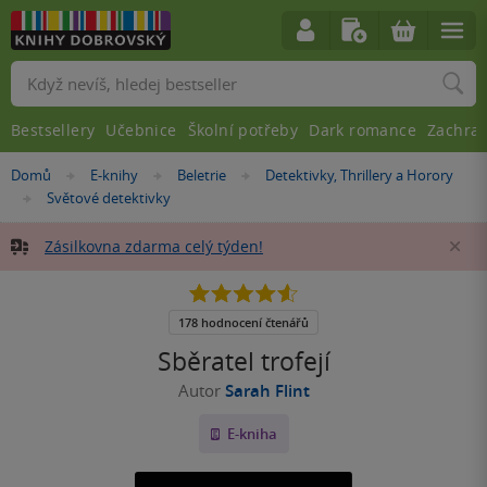
Vyhledávání
Bestsellery
Učebnice
Školní potřeby
Dark romance
Zachra
Nacházíte
Domů
E-knihy
Beletrie
Detektivky, Thrillery a Horory
»
»
»
se
Světové detektivky
»
zde:
Zásilkovna zdarma celý týden!
Za
4.6
z
5
178 hodnocení čtenářů
hvězdiček
Sběratel trofejí
Autor
Sarah Flint
E-kniha