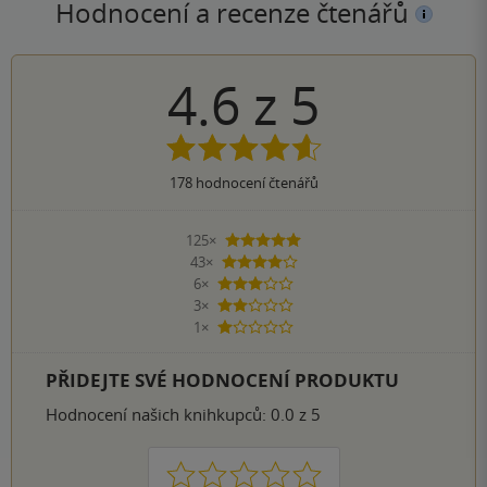
Hodnocení a recenze čtenářů
4.6
z
5
178
hodnocení čtenářů
125×
5 hvězdiček
43×
4 hvězdičky
6×
3 hvězdičky
3×
2 hvězdičky
1×
1 hvezdička
PŘIDEJTE SVÉ HODNOCENÍ PRODUKTU
Hodnocení našich knihkupců: 0.0 z 5
1
2
3
4
5