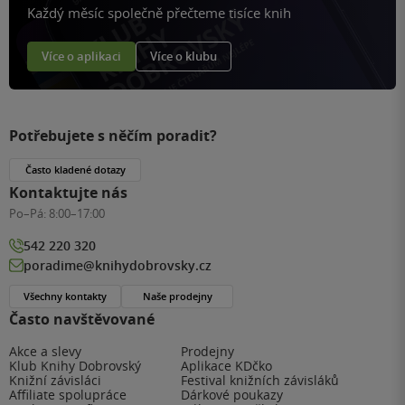
Každý měsíc společně přečteme tisíce knih
Více o aplikaci
Více o klubu
Potřebujete s něčím poradit?
Často kladené dotazy
Kontaktujte nás
Po–Pá:
8:00–17:00
542 220 320
poradime@knihydobrovsky.cz
Všechny kontakty
Naše prodejny
Často navštěvované
Akce a slevy
Prodejny
Klub Knihy Dobrovský
Aplikace KDčko
Knižní závisláci
Festival knižních závisláků
Affiliate spolupráce
Dárkové poukazy