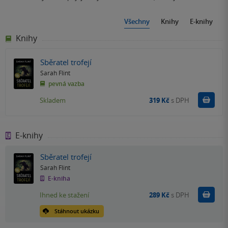
Všechny
Knihy
E-knihy
Knihy
Sběratel trofejí
Sarah Flint
pevná vazba
Do k
Skladem
319 Kč
s DPH
E-knihy
Sběratel trofejí
Sarah Flint
E-kniha
Koupit
Ihned ke stažení
289 Kč
s DPH
Stáhnout ukázku