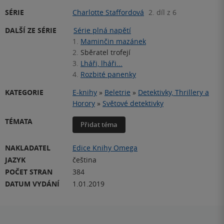
SÉRIE
Charlotte Staffordová
2. díl z 6
DALŠÍ ZE SÉRIE
Série plná napětí
1.
Maminčin mazánek
2.
Sběratel trofejí
3.
Lháři, lháři...
4.
Rozbité panenky
KATEGORIE
E-knihy
»
Beletrie
»
Detektivky, Thrillery a
Horory
»
Světové detektivky
TÉMATA
Přidat téma
NAKLADATEL
Edice Knihy Omega
JAZYK
čeština
POČET STRAN
384
DATUM VYDÁNÍ
1.01.2019