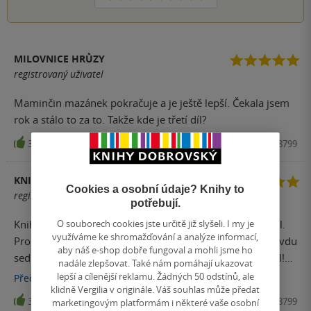
MILOVNICE HRŮZY
registrovaný uživatel
Maminčin mazánek pokračuje a je ještě lepší. Čekala jsem
rok a stálo to za to. Takže kde je třetí díl?
37
Kniha, Edice Knihy Omega, 2018, 9788073908799
KNIHOMOLKA
Cookies a osobní údaje? Knihy to
registrovaný uživatel
potřebují.
O souborech cookies jste určitě již slyšeli. I my je
Kniha je naprosto perfektní, mnohem lepší, než první díl.
využíváme ke shromažďování a analýze informací,
Pro fanoušky Angely Marsonsové v tomto případě opravdu
aby náš e-shop dobře fungoval a mohli jsme ho
sedí. Neuvěřitelně napínavá a čtivá záležitost. Jen tak dál!
nadále zlepšovat. Také nám pomáhají ukazovat
Těším se na nový díl.
lepší a cílenější reklamu. Žádných 50 odstínů, ale
Přečíst
více
klidně Vergilia v originále. Váš souhlas může předat
34
Kniha, Edice Knihy Omega, 2018, 9788073908799
marketingovým platformám i některé vaše osobní