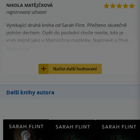
NIKOLA MATĚJČKOVÁ
práce a je normální - za to ohromné PLUS. Kniha tedy
registrovaný uživatel
velmi povedená a určitě si přečtu další díl :-)
Vynikající druhá kniha od Sarah Flint. Přečteno skutečně
jedním dechem. Opět do poslední chvíle nevíte, kdo je
vrah stejně jako u Maminčina mazánka. Napínavé a čtivé.
Doporučuji.
Přečíst
více
17
Kniha, Edice Knihy Omega, 2018, 9788073908799
Načíst další hodnocení
Další knihy autora