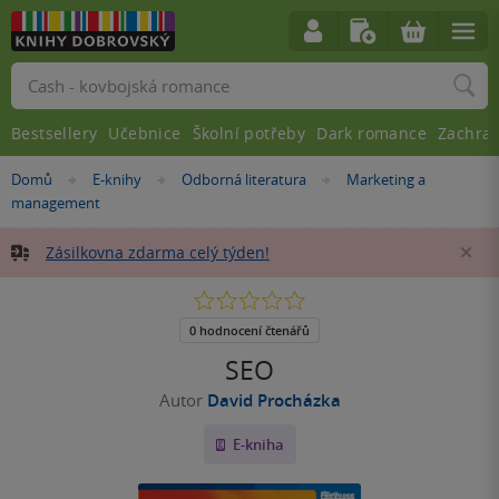
Vyhledávání
Bestsellery
Učebnice
Školní potřeby
Dark romance
Zachra
Nacházíte
Domů
E-knihy
Odborná literatura
Marketing a
»
»
»
se
management
zde:
Zásilkovna zdarma celý týden!
Za
0.0
z
5
0 hodnocení čtenářů
hvězdiček
SEO
Autor
David Procházka
E-kniha