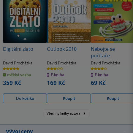
Digitální zlato
Outlook 2010
Nebojte se
počítače
David Procházka
David Procházka
David Procházka
5.0
3.0
4.0
z
z
z
měkká vazba
E-kniha
E-kniha
5
5
5
hvězdiček
hvězdiček
hvězdiček
359 Kč
169 Kč
69 Kč
Do košíku
Koupit
Koupit
Všechny knihy autora
Vývoj ceny