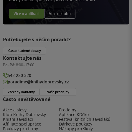
Více o aplikaci
Více o klubu
Potřebujete s něčím poradit?
Často kladené dotazy
Kontaktujte nás
Po–Pá:
8:00–17:00
542 220 320
poradime@knihydobrovsky.cz
Všechny kontakty
Naše prodejny
Často navštěvované
Akce a slevy
Prodejny
Klub Knihy Dobrovský
Aplikace KDčko
Knižní závisláci
Festival knižních závisláků
Affiliate spolupráce
Dárkové poukazy
Poukazy pro firmy
Nákupy pro školy