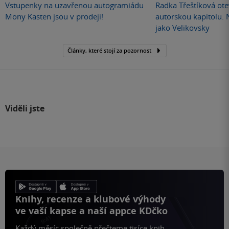
Vstupenky na uzavřenou autogramiádu
Radka Třeštíková otev
Mony Kasten jsou v prodeji!
autorskou kapitolu.
jako Velikovsky
Články, které stojí za pozornost
Viděli jste
Knihy, recenze a klubové výhody
ve vaší kapse a naší appce KDčko
Každý měsíc společně přečteme tisíce knih