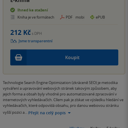
E-kniha
Ihned ke stažení
Kniha je ve formátech
PDF
mobi
ePUB
212 Kč
s DPH
Jsme transparentní
Koupit
Technologie Search Engine Optimization (zkráceně SEO) je metodika
vytváření a upravování webových stránek takovým způsobem, aby
jejich forma a obsah byly vhodné pro automatizované zpracování v
internetových vyhledávačích. Cílem pak je získat ve výsledku hledání ve
vyhledávačích, které odpovídá obsahu, pro danou webovou stránku
vyšší pozici a…
Přejít na celý popis