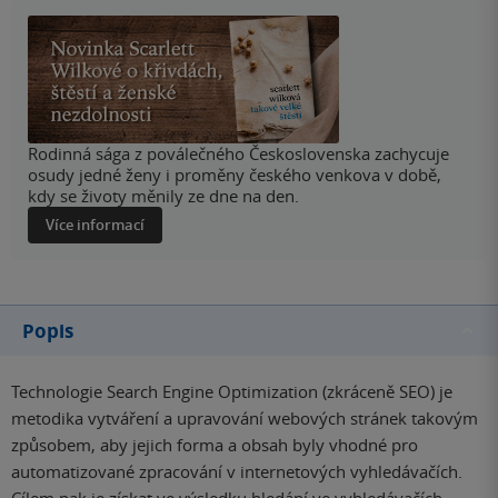
Rodinná sága z poválečného Československa zachycuje
osudy jedné ženy i proměny českého venkova v době,
kdy se životy měnily ze dne na den.
Více informací
Popis
Technologie Search Engine Optimization (zkráceně SEO) je
metodika vytváření a upravování webových stránek takovým
způsobem, aby jejich forma a obsah byly vhodné pro
automatizované zpracování v internetových vyhledávačích.
Cílem pak je získat ve výsledku hledání ve vyhledávačích,