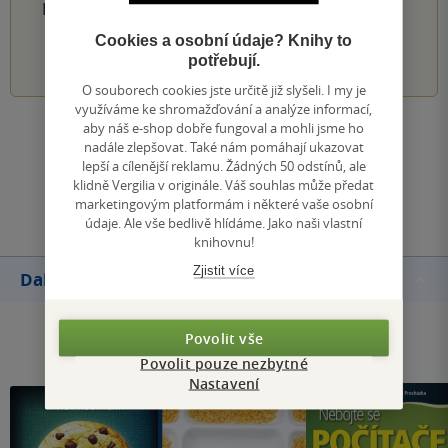
PŘIDEJTE SVÉ HODNOCENÍ PRODUKTU
Cookies a osobní údaje? Knihy to
1
2
3
4
5
potřebují.
O souborech cookies jste určitě již slyšeli. I my je
využíváme ke shromažďování a analýze informací,
aby náš e-shop dobře fungoval a mohli jsme ho
Zobrazit všechna hodnocení
nadále zlepšovat. Také nám pomáhají ukazovat
lepší a cílenější reklamu. Žádných 50 odstínů, ale
klidně Vergilia v originále. Váš souhlas může předat
Přidat hodnocení
marketingovým platformám i některé vaše osobní
údaje. Ale vše bedlivě hlídáme. Jako naši vlastní
knihovnu!
Zjistit více
Další knihy autora
Povolit vše
Povolit pouze nezbytné
Nastavení