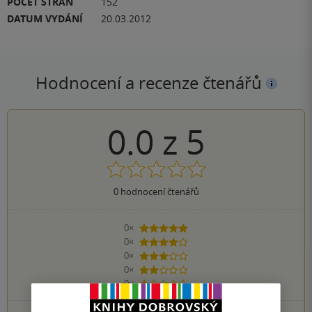
POČET STRAN
152
DATUM VYDÁNÍ
20.03.2012
Hodnocení a recenze čtenářů
0.0
z
5
0
hodnocení čtenářů
0×
5 hvězdiček
0×
4 hvězdičky
0×
3 hvězdičky
0×
2 hvězdičky
0×
1 hvezdička