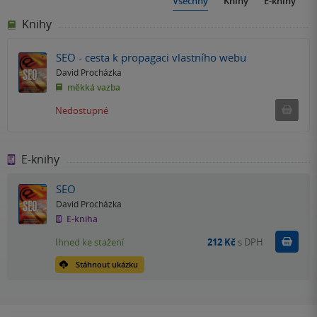
Všechny
Knihy
E-knihy
Knihy
SEO - cesta k propagaci vlastního webu
David Procházka
měkká vazba
Ned
Nedostupné
E-knihy
SEO
David Procházka
E-kniha
Koupit
Ihned ke stažení
212 Kč
s DPH
Stáhnout ukázku