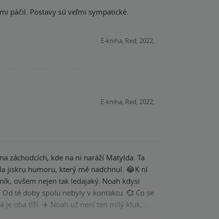
E-kniha, Red, 2022,
E-kniha, Red, 2022,
 na záchodcích, kde na ni naráží Matylda. Ta
la jiskru humoru, který mě nadchnul. 😂K ní
mník, ovšem nejen tak ledajaký. Noah kdysi
 doby spolu nebyly v kontaktu. 💞 Co se
je oba tíží. ✈️ Noah už není ten milý kluk,
 příběhů. Je z něj nepříjemný a arogantní kluk,