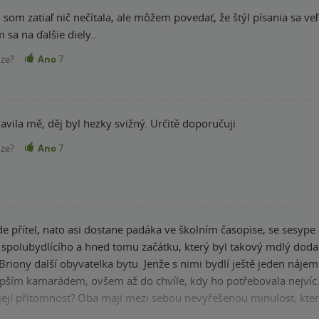
nečítala, ale môžem povedať, že štýl písania sa veľmi páčil. Postavy sú veľmi sympatické.
 sa na ďalšie diely..
nze?
Ano
7
Bavila mě, děj byl hezky svižný. Určitě doporučuji
nze?
Ano
7
jde přítel, nato asi dostane padáka ve školním časopise, se sesype
spolubydlícího a hned tomu začátku, který byl takový mdlý doda
 Briony další obyvatelka bytu. Jenže s nimi bydlí ještě jeden náje
pším kamarádem, ovšem až do chvíle, kdy ho potřebovala nejvíc. Od té
její přítomnost? Oba mají mezi sebou nevyřešenou minulost, která 
ejí přítel, její spřízněná duše, milovník knížek a tvořitel krásných