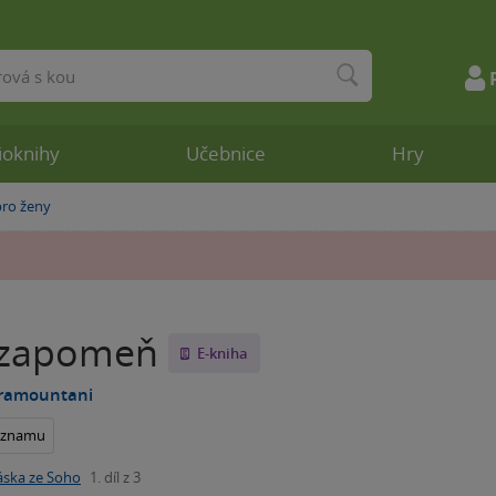
ioknihy
Učebnice
Hry
ro ženy
 zapomeň
E-kniha
ramountani
seznamu
áska ze Soho
1. díl z 3