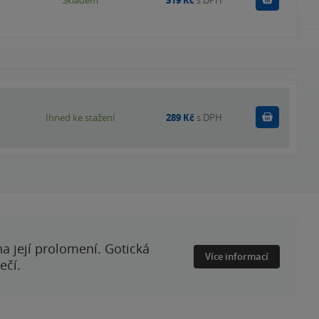
Skladem
319 Kč
s DPH
Koupit
Ihned ke stažení
289 Kč
s DPH
a její prolomení. Gotická
Více informací
ečí.