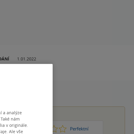
DÁNÍ
1.01.2022
í a analýze
. Také nám
ia v originále.
1
2
3
4
5
Nic moc
Perfektní
je. Ale vše