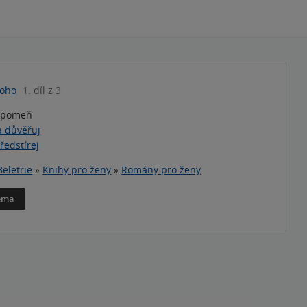
Soho
1. díl z 3
zapomeň
a důvěřuj
ředstírej
Beletrie
»
Knihy pro ženy
»
Romány pro ženy
téma