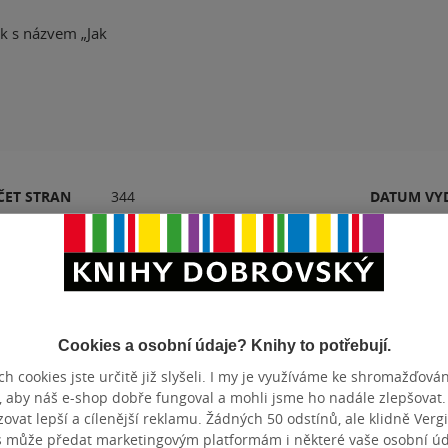
ek s názvem „Jak
ČET STRAN
344
DATUM VY
Hodnocení a recenze čtenářů
Cookies a osobní údaje? Knihy to potřebují.
h cookies jste určitě již slyšeli. I my je využíváme ke shromažďován
k
, aby náš e-shop dobře fungoval a mohli jsme ho nadále zlepšovat
PŘIDEJTE SVÉ HODNOCENÍ PRODUKTU
vat lepší a cílenější reklamu. Žádných 50 odstínů, ale klidně Vergil
Hodnocení našich knihkupců: 0.0 z 5
s může předat marketingovým platformám i některé vaše osobní úda