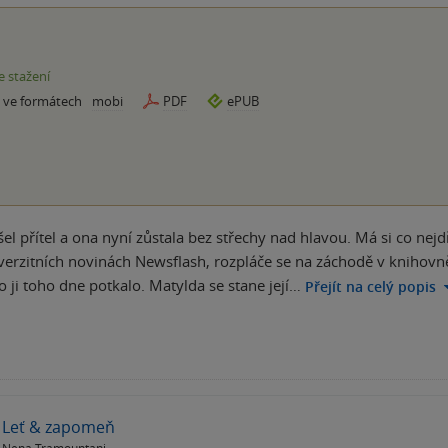
e stažení
e ve formátech
mobi
PDF
ePUB
šel přítel a ona nyní zůstala bez střechy nad hlavou. Má si co nejd
iverzitních novinách Newsflash, rozpláče se na záchodě v knihovně.
co ji toho dne potkalo. Matylda se stane její…
Přejít na celý popis
Leť & zapomeň
Nena Tramountani