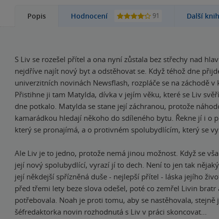
91
Popis
Hodnocení
Další kni
S Liv se rozešel přítel a ona nyní zůstala bez střechy nad hla
nejdříve najít nový byt a odstěhovat se. Když téhož dne přijde
univerzitních novinách Newsflash, rozpláče se na záchodě v
Přistihne ji tam Matylda, dívka v jejím věku, které se Liv svěří
dne potkalo. Matylda se stane její záchranou, protože náho
kamarádkou hledají někoho do sdíleného bytu. Řekne jí i o p
který se pronajímá, a o protivném spolubydlícím, který se vy
Ale Liv je to jedno, protože nemá jinou možnost. Když se však 
její nový spolubydlící, vyrazí jí to dech. Není to jen tak nějak
její někdejší spřízněná duše - nejlepší přítel - láska jejího živ
před třemi lety beze slova odešel, poté co zemřel Livin bratr 
potřebovala. Noah je proti tomu, aby se nastěhovala, stejně j
šéfredaktorka novin rozhodnutá s Liv v práci skoncovat...