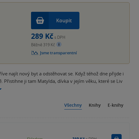
Koupit
289 Kč
s DPH
Běžně 319 Kč
Jsme transparentní
říve najít nový byt a odstěhovat se. Když téhož dne přijde i
 Přistihne ji tam Matylda, dívka v jejím věku, které se Liv
Všechny
Knihy
E-knihy
Do košík