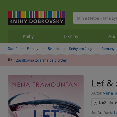
Vyhledávání
Knihy
E-knihy
Aud
Nacházíte
Domů
E-knihy
Beletrie
Knihy pro ženy
Romány p
»
»
»
»
se
zde:
Zásilkovna zdarma celý týden!
Leť &
Autor
Nena T
Uložit do 
Součástí série:
L