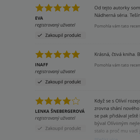
Od tejto autorky som som zatiaľ nič 
Nádherná séria. Teším
EVA
registrovaný uživatel
Pomohla vám tato rece
Zakoupil produkt
Krásná, čtivá kniha. 
INAFF
Pomohla vám tato rece
registrovaný uživatel
Zakoupil produkt
Když se s Olívií roze
zrovna shání nového 
LENKA ŠNEBERGEROVÁ
se pak přidával ještě
registrovaný uživatel
býval Olíviiným nejle
Zakoupil produkt
stalo a proč mu vadí 
kterého si pamatuje, j
Přečíst
více