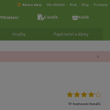
Akce a slevy
Vše důležité
Klub
Blog
Prodejny
E-košík
Košík
Přihlášení
Hračky
Papírnictví a dárky
Zav
4.2
z
5
91 hodnocení čtenářů
hvězd