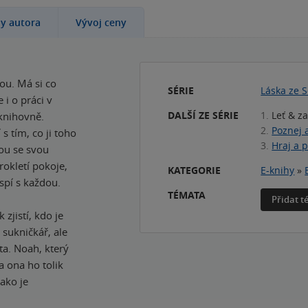
hy autora
Vývoj ceny
vou. Má si co
SÉRIE
Láska ze 
 i o práci v
DALŠÍ ZE SÉRIE
1.
Leť & 
 knihovně.
2.
Poznej 
 s tím, co ji toho
3.
Hraj a p
dou se svou
rokletí pokoje,
KATEGORIE
E-knihy
»
spí s každou.
TÉMATA
Přidat 
zjistí, kdo je
ý sukničkář, ale
ota. Noah, který
a ona ho tolik
ako je