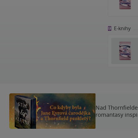
E-knihy
Nad Thornfieldem
romantasy inspi