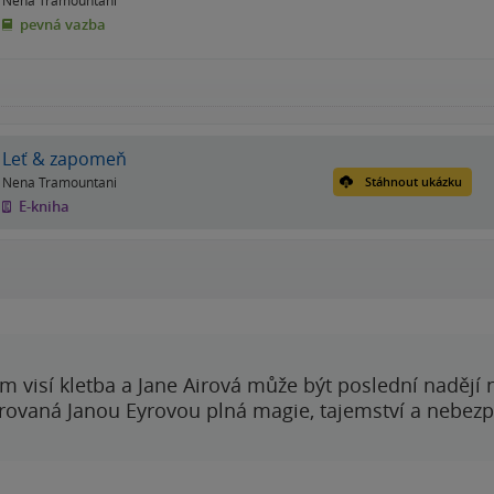
pevná vazba
Leť & zapomeň
Nena Tramountani
Stáhnout ukázku
E-kniha
 visí kletba a Jane Airová může být poslední nadějí n
rovaná Janou Eyrovou plná magie, tajemství a nebezp