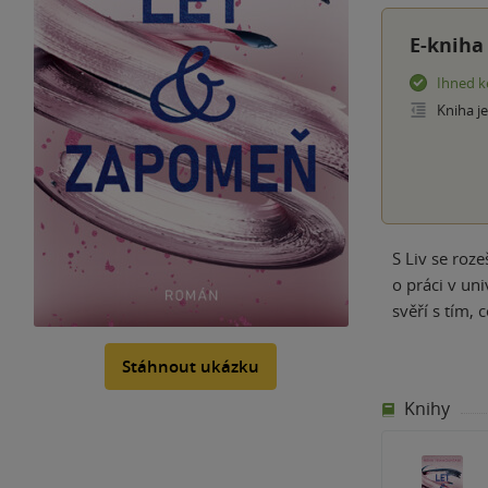
E-kniha
Ihned k
Kniha j
S Liv se roze
o práci v un
svěří s tím, 
Stáhnout ukázku
Knihy