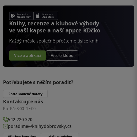
Knihy, recenze a klubové výhody
ve vaší kapse a naší appce KDčko
Každý měsíc společně přečteme tisíce knih
Více o aplikaci
Více o klubu
Potřebujete s něčím poradit?
Často kladené dotazy
Kontaktujte nás
Po–Pá:
8:00–17:00
542 220 320
poradime@knihydobrovsky.cz
Všechny kontakty
Naše prodejny