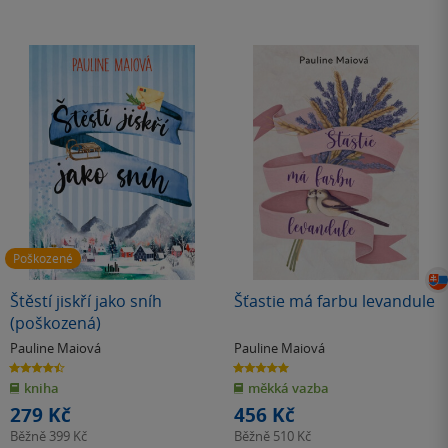
Poškozené
Štěstí jiskří jako sníh
Šťastie má farbu levandule
(poškozená)
Pauline Maiová
Pauline Maiová
4.5
5.0
z
z
kniha
měkká vazba
5
5
hvězdiček
hvězdiček
279 Kč
456 Kč
Běžně
399 Kč
Běžně
510 Kč