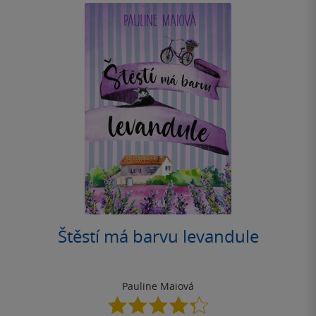
Štěstí má barvu levandule
Pauline Maiová
4.3
z