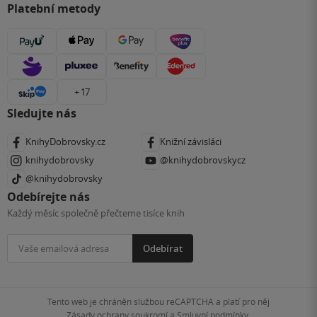
Platební metody
+ 17
Sledujte nás
KnihyDobrovsky.cz
Knižní závisláci
knihydobrovsky
@knihydobrovskycz
@knihydobrovsky
Odebírejte nás
Každý měsíc společně přečteme tisíce knih
Odebírat
Tento web je chráněn službou reCAPTCHA a platí pro něj
Zásady ochrany soukromí
a
Smluvní podmínky
.