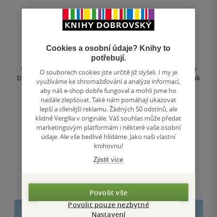
Pauline Maiová
4.0
z
Cookies a osobní údaje? Knihy to
E-kniha
5
potřebují.
hvězdiček
Potřebuje láska dovolenou? Podle Mily ano. Celé týdny
O souborech cookies jste určitě již slyšeli. I my je
byla zamilovaná do Thea a on v ní vzbuzoval naděje. Pak
využíváme ke shromažďování a analýze informací,
ale zjistila, že je...
aby náš e-shop dobře fungoval a mohli jsme ho
305 Kč
nadále zlepšovat. Také nám pomáhají ukazovat
lepší a cílenější reklamu. Žádných 50 odstínů, ale
Běžně
407 Kč
klidně Vergilia v originále. Váš souhlas může předat
marketingovým platformám i některé vaše osobní
Koupit
údaje. Ale vše bedlivě hlídáme. Jako naši vlastní
knihovnu!
Uložit do seznamu
Zjistit více
Povolit vše
Povolit pouze nezbytné
Nastavení