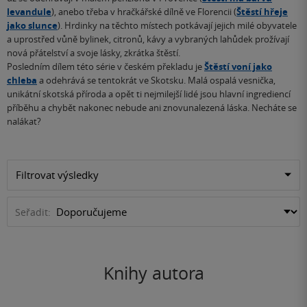
levandule
), anebo třeba v hračkářské dílně ve Florencii (
Štěstí hřeje
jako slunce
). Hrdinky na těchto místech potkávají jejich milé obyvatele
a uprostřed vůně bylinek, citronů, kávy a vybraných lahůdek prožívají
nová přátelství a svoje lásky, zkrátka štěstí.
Posledním dílem této série v českém překladu je
Štěstí voní jako
chleba
a odehrává se tentokrát ve Skotsku. Malá ospalá vesnička,
unikátní skotská příroda a opět ti nejmilejší lidé jsou hlavní ingrediencí
příběhu a chybět nakonec nebude ani znovunalezená láska. Necháte se
nalákat?
Filtrovat výsledky
Seřadit:
Knihy autora