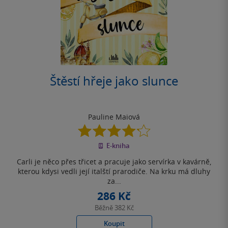
Štěstí hřeje jako slunce
Pauline Maiová
4.2
z
E-kniha
5
hvězdiček
Carli je něco přes třicet a pracuje jako servírka v kavárně,
kterou kdysi vedli její italští prarodiče. Na krku má dluhy
za...
286 Kč
Běžně
382 Kč
Koupit