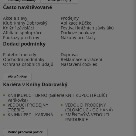
Často navštěvované
Akce a slevy
Prodejny
Klub Knihy Dobrovský
Aplikace KDčko
Knižní závisláci
Festival knižních závisláků
Affiliate spolupráce
Dárkové poukazy
Poukazy pro firmy
Nákupy pro školy
Dodací podmínky
Platební metody
Doprava
Obchodní podmínky
Reklamace a vrácení
Ochrana osobních údajů
Nastavení cookies
Vše důležité
Kariéra v Knihy Dobrovský
KNIHKUPEC - BRNO (Galerie
KNIHKUPEC (TŘEBÍČ)
Vaňkovka)
VEDOUCÍ PRODEJNY
VEDOUCÍ PRODEJNY
(TŘEBÍČ)
(OLOMOUC - OC HANÁ)
KNIHKUPEC - KARVINÁ
SMĚNOVÝ/Á VEDOUCÍ -
PARDUBICE
Volné pracovní pozice