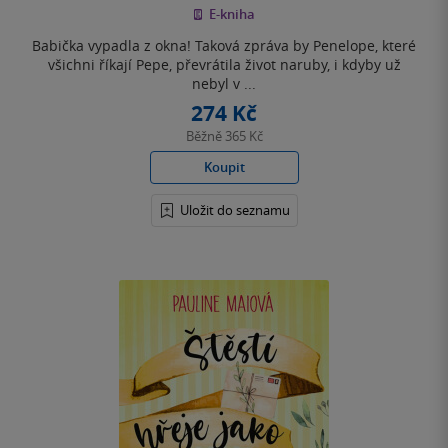
E-kniha
5
hvězdiček
Babička vypadla z okna! Taková zpráva by Penelope, které
všichni říkají Pepe, převrátila život naruby, i kdyby už
nebyl v ...
274 Kč
Běžně
365 Kč
Koupit
Uložit do seznamu