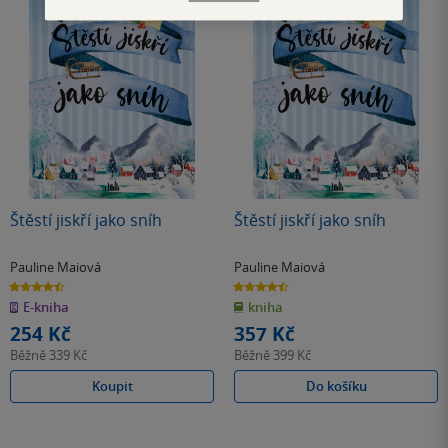
Štěstí jiskří jako sníh
Štěstí jiskří jako sníh
Pauline Maiová
Pauline Maiová
4.5
4.5
z
z
E-kniha
kniha
5
5
hvězdiček
hvězdiček
254 Kč
357 Kč
Běžně
339 Kč
Běžně
399 Kč
Koupit
Do košíku