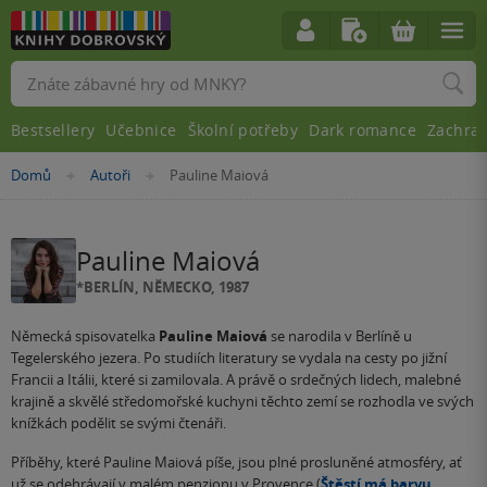
Vyhledávání
Bestsellery
Učebnice
Školní potřeby
Dark romance
Zachra
Nacházíte
Domů
Autoři
Pauline Maiová
»
»
se
zde:
Pauline Maiová
*BERLÍN, NĚMECKO, 1987
Německá spisovatelka
Pauline Maiová
se narodila v Berlíně u
Tegelerského jezera. Po studiích literatury se vydala na cesty po jižní
Francii a Itálii, které si zamilovala. A právě o srdečných lidech, malebné
krajině a skvělé středomořské kuchyni těchto zemí se rozhodla ve svých
knížkách podělit se svými čtenáři.
Příběhy, které Pauline Maiová píše, jsou plné prosluněné atmosféry, ať
už se odehrávají v malém penzionu v Provence (
Štěstí má barvu