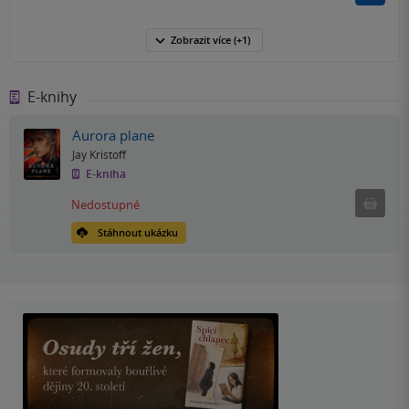
Zobrazit
více
(+1)
E-knihy
Aurora plane
Jay Kristoff
E-kniha
Nedostu
Nedostupné
Stáhnout ukázku