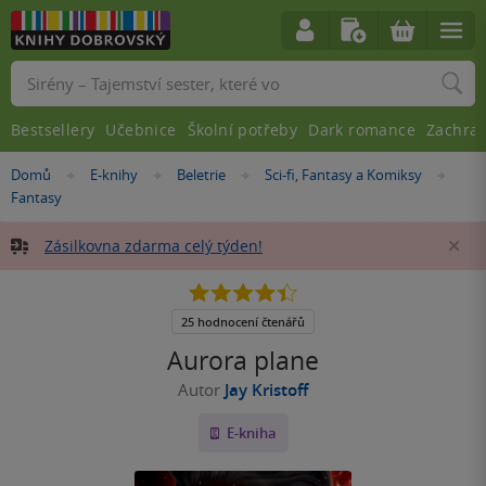
Vyhledávání
Bestsellery
Učebnice
Školní potřeby
Dark romance
Zachra
Nacházíte
Domů
E-knihy
Beletrie
Sci-fi, Fantasy a Komiksy
»
»
»
»
se
Fantasy
zde:
Zásilkovna zdarma celý týden!
Za
4.4
z
5
25 hodnocení čtenářů
hvězdiček
Aurora plane
Autor
Jay Kristoff
E-kniha