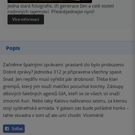
Jedna stará fotografie, tři generace žen a celé století
rodinných tajemství. Předobjednejte nyní!
Více informací
Popis
Začněme špatnými zprávami: prastaré zlo bylo probuzeno.
Dobré zprávy? Jednotka 312 je připravena všechny spasit.
Snad. Jen nejdřív musí vyřešit pár drobností. Třeba klan
grempů, který jim touží maličko pocuchat ksichty. Zástupy
děsivých falešných agentů GIA, kteří se ze všech sil snaží
zmocnit Auri. Nebo taky Kalovu naštvanou sestru, za kterou
stojí syldrathská armáda. V galaxii zas bude pořádné horko –
tahle skvadra v tom už ale umí chodit. Víceméně.
Sdílet