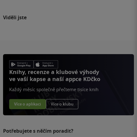
Viděli jste
Knihy, recenze a klubové výhody
ve vaší kapse a naší appce KDčko
Každý měsíc společně přečteme tisíce knih
Více o aplikaci
Více o klubu
Potřebujete s něčím poradit?