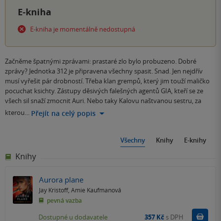
E-kniha
E-kniha je momentálně nedostupná
Začněme špatnými zprávami: prastaré zlo bylo probuzeno. Dobré
zprávy? Jednotka 312 je připravena všechny spasit. Snad. Jen nejdřív
musí vyřešit pár drobností. Třeba klan grempů, který jim touží maličko
pocuchat ksichty. Zástupy děsivých falešných agentů GIA, kteří se ze
všech sil snaží zmocnit Auri. Nebo taky Kalovu naštvanou sestru, za
kterou…
Přejít na celý popis
Všechny
Knihy
E-knihy
Knihy
Aurora plane
Jay Kristoff
,
Amie Kaufmanová
pevná vazba
Do k
Dostupné u dodavatele
357 Kč
s DPH