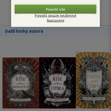
Povolit vše
Přidat hodnocení
Povolit pouze nezbytné
Nastavení
Další knihy autora