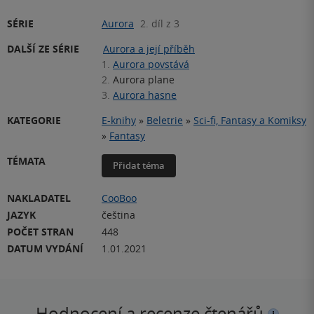
SÉRIE
Aurora
2. díl z 3
DALŠÍ ZE SÉRIE
Aurora a její příběh
1.
Aurora povstává
2.
Aurora plane
3.
Aurora hasne
KATEGORIE
E-knihy
»
Beletrie
»
Sci-fi, Fantasy a Komiksy
»
Fantasy
TÉMATA
Přidat téma
NAKLADATEL
CooBoo
JAZYK
čeština
POČET STRAN
448
DATUM VYDÁNÍ
1.01.2021
Hodnocení a recenze čtenářů