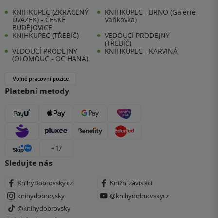
KNIHKUPEC (ZKRÁCENÝ
KNIHKUPEC - BRNO (Galerie
ÚVAZEK) - ČESKÉ
Vaňkovka)
BUDĚJOVICE
KNIHKUPEC (TŘEBÍČ)
VEDOUCÍ PRODEJNY
(TŘEBÍČ)
VEDOUCÍ PRODEJNY
KNIHKUPEC - KARVINÁ
(OLOMOUC - OC HANÁ)
Volné pracovní pozice
Platební metody
+ 17
Sledujte nás
KnihyDobrovsky.cz
Knižní závisláci
knihydobrovsky
@knihydobrovskycz
@knihydobrovsky