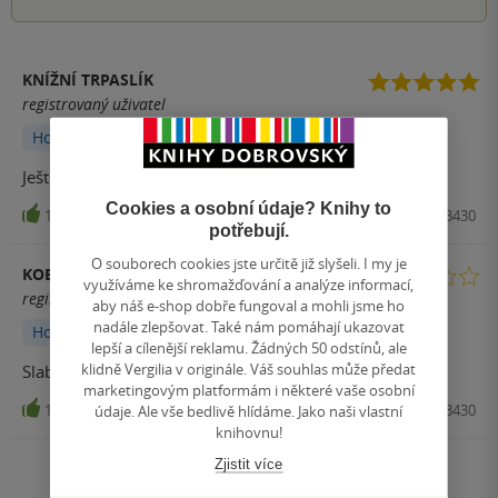
KNÍŽNÍ TRPASLÍK
registrovaný uživatel
Hodnoceno z aplikace
Ještě lepší než první díl
Cookies a osobní údaje? Knihy to
16
Kniha, CooBoo, 2021, 9788076613430
potřebují.
O souborech cookies jste určitě již slyšeli. I my je
KOBLIZEKXOXO
využíváme ke shromažďování a analýze informací,
registrovaný uživatel
aby náš e-shop dobře fungoval a mohli jsme ho
nadále zlepšovat. Také nám pomáhají ukazovat
Hodnoceno z aplikace
lepší a cílenější reklamu. Žádných 50 odstínů, ale
klidně Vergilia v originále. Váš souhlas může předat
Slabší, ale pořád dobré
marketingovým platformám i některé vaše osobní
údaje. Ale vše bedlivě hlídáme. Jako naši vlastní
12
Kniha, CooBoo, 2021, 9788076613430
knihovnu!
Zjistit více
Zobrazit všechna hodnocení