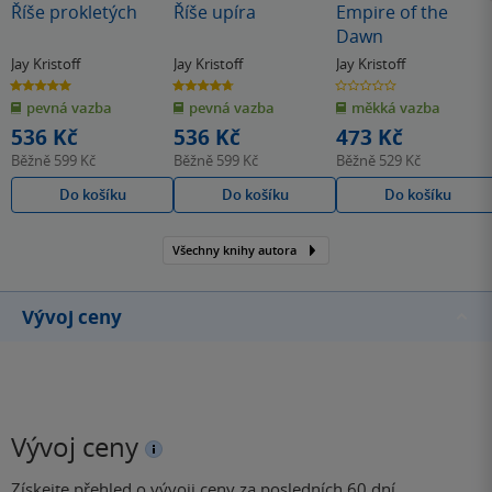
Říše prokletých
Říše upíra
Empire of the
Dawn
Jay Kristoff
Jay Kristoff
Jay Kristoff
5.0
4.7
0.0
z
z
z
pevná vazba
pevná vazba
měkká vazba
5
5
5
hvězdiček
hvězdiček
hvězdiček
536 Kč
536 Kč
473 Kč
Běžně
599 Kč
Běžně
599 Kč
Běžně
529 Kč
Do košíku
Do košíku
Do košíku
Všechny knihy autora
Vývoj ceny
Vývoj ceny
Získejte přehled o vývoji ceny za posledních 60 dní.