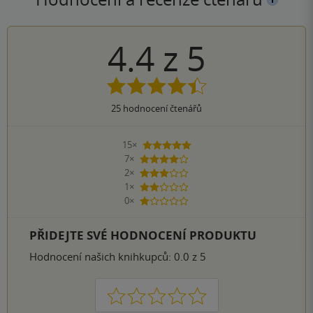
4.4
z
5
25
hodnocení čtenářů
15×
5 hvězdiček
7×
4 hvězdičky
2×
3 hvězdičky
1×
2 hvězdičky
0×
1 hvezdička
PŘIDEJTE SVÉ HODNOCENÍ PRODUKTU
Hodnocení našich knihkupců: 0.0 z 5
1
2
3
4
5