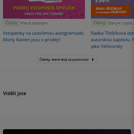
Články
Články
Před 8 hodinami
Úterý 4. srpna
Vstupenky na uzavřenou autogramiádu
Radka Třeštíková otev
Mony Kasten jsou v prodeji!
autorskou kapitolu.
jako Velikovsky
Články, které stojí za pozornost
Viděli jste