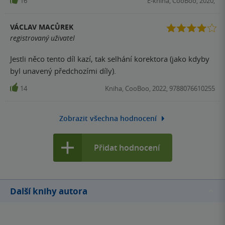
16
E-kniha, CooBoo, 2020,
napsané v bibli hodně lidí by si myslelo, že měsíc vybodl
Aaovy dvě oči a proto máme jen jedno slunce. Nějak jsem
VÁCLAV MACŮREK
si představovala, že po tom co Mia zemře se přesuneme k
registrovaný uživatel
výhni kde se setká se všema svýma přáteli, s Tricem,
Jestli něco tento díl kazí, tak selhání korektora (jako kdyby
Ashlinn, a všemi padlími gladiati. Ovšem když opomenu
byl unavený předchozími díly).
všechny mé tiché prosby, tak knize dám pět z pěti.
14
Kniha, CooBoo, 2022, 9788076610255
Zobrazit všechna hodnocení
Přidat hodnocení
Další knihy autora