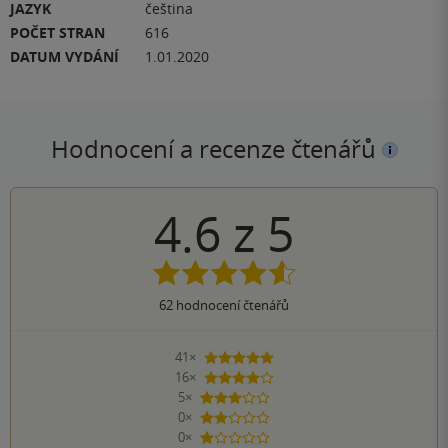
JAZYK
čeština
POČET STRAN
616
DATUM VYDÁNÍ
1.01.2020
Hodnocení a recenze čtenářů
4.6
z
5
62
hodnocení čtenářů
41×
5 hvězdiček
16×
4 hvězdičky
5×
3 hvězdičky
0×
2 hvězdičky
0×
1 hvezdička