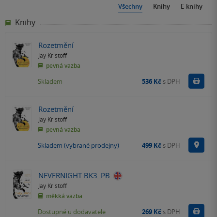
Všechny
Knihy
E-knihy
Knihy
Rozetmění
Jay Kristoff
pevná vazba
Do k
Skladem
536 Kč
s DPH
Rozetmění
Jay Kristoff
pevná vazba
Na p
Skladem (vybrané prodejny)
499 Kč
s DPH
NEVERNIGHT BK3_PB
Jay Kristoff
měkká vazba
Do k
Dostupné u dodavatele
269 Kč
s DPH