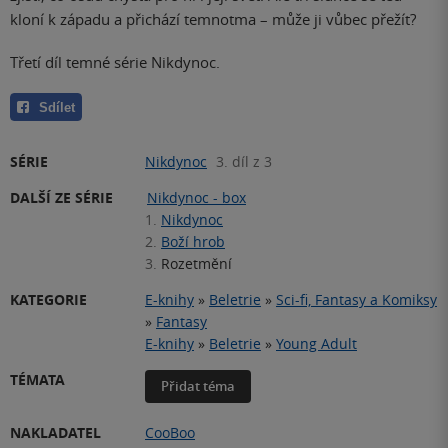
kloní k západu a přichází temnotma – může ji vůbec přežít?
Třetí díl temné série Nikdynoc.
Sdílet
SÉRIE
Nikdynoc
3. díl z 3
DALŠÍ ZE SÉRIE
Nikdynoc - box
1.
Nikdynoc
2.
Boží hrob
3.
Rozetmění
KATEGORIE
E-knihy
»
Beletrie
»
Sci-fi, Fantasy a Komiksy
»
Fantasy
E-knihy
»
Beletrie
»
Young Adult
TÉMATA
Přidat téma
NAKLADATEL
CooBoo