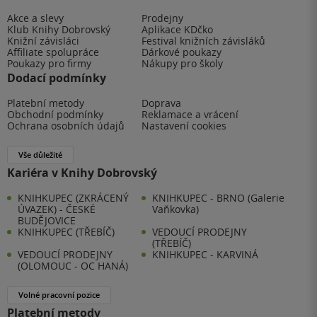
Akce a slevy
Prodejny
Klub Knihy Dobrovský
Aplikace KDčko
Knižní závisláci
Festival knižních závisláků
Affiliate spolupráce
Dárkové poukazy
Poukazy pro firmy
Nákupy pro školy
Dodací podmínky
Platební metody
Doprava
Obchodní podmínky
Reklamace a vrácení
Ochrana osobních údajů
Nastavení cookies
Vše důležité
Kariéra v Knihy Dobrovský
KNIHKUPEC (ZKRÁCENÝ
KNIHKUPEC - BRNO (Galerie
ÚVAZEK) - ČESKÉ
Vaňkovka)
BUDĚJOVICE
KNIHKUPEC (TŘEBÍČ)
VEDOUCÍ PRODEJNY
(TŘEBÍČ)
VEDOUCÍ PRODEJNY
KNIHKUPEC - KARVINÁ
(OLOMOUC - OC HANÁ)
Volné pracovní pozice
Platební metody