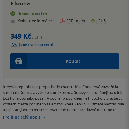
E-kniha
Ihned ke stažení
Kniha je ve formátech
PDF
mobi
ePUB
349 Kč
s DPH
Jsme transparentní
Koupit
Itreyská republika se propadla do chaosu. Mia Corverová zavraždila
kardinála Duoma a zvěsti o smrti konzula Scaevy se prohánějí po ulicích
Božího hrobu jako požár. A pod jeho povrchem je hluboko v prastarých
kostech města pohřbeno tajemství, které Republiku změní navždy. Mia
a její bratr Jonnen musí cestovat hlubinami starodávné metropole.…
Přejít na celý popis