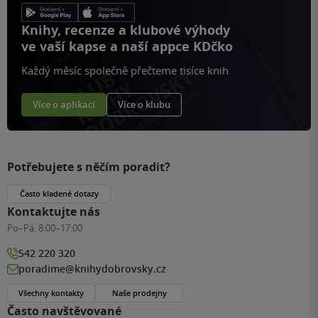
Knihy, recenze a klubové výhody
ve vaší kapse a naší appce KDčko
Každý měsíc společně přečteme tisíce knih
Více o aplikaci
Více o klubu
Potřebujete s něčím poradit?
Často kladené dotazy
Kontaktujte nás
Po–Pá:
8:00–17:00
542 220 320
poradime@knihydobrovsky.cz
Všechny kontakty
Naše prodejny
Často navštěvované