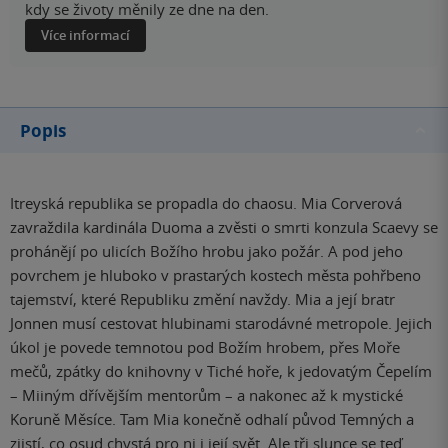
kdy se životy měnily ze dne na den.
Více informací
Popis
Itreyská republika se propadla do chaosu. Mia Corverová
zavraždila kardinála Duoma a zvěsti o smrti konzula Scaevy se
prohánějí po ulicích Božího hrobu jako požár. A pod jeho
povrchem je hluboko v prastarých kostech města pohřbeno
tajemství, které Republiku změní navždy. Mia a její bratr
Jonnen musí cestovat hlubinami starodávné metropole. Jejich
úkol je povede temnotou pod Božím hrobem, přes Moře
mečů, zpátky do knihovny v Tiché hoře, k jedovatým Čepelím
– Miiným dřívějším mentorům – a nakonec až k mystické
Koruně Měsíce. Tam Mia konečně odhalí původ Temných a
zjistí, co osud chystá pro ni i její svět. Ale tři slunce se teď