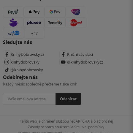
+ 17
Sledujte nás
KnihyDobrovsky.cz
Knižní závisláci
knihydobrovsky
@knihydobrovskycz
@knihydobrovsky
Odebírejte nás
Každý měsíc společně přečteme tisíce knih
Odebírat
Tento web je chráněn službou reCAPTCHA a platí pro něj
Zásady ochrany soukromí
a
Smluvní podmínky
.