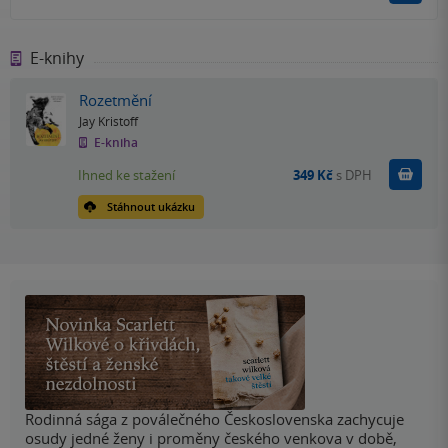
E-knihy
Rozetmění
Jay Kristoff
E-kniha
Koupit
Ihned ke stažení
349 Kč
s DPH
Stáhnout ukázku
Rodinná sága z poválečného Československa zachycuje
osudy jedné ženy i proměny českého venkova v době,