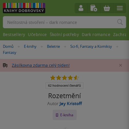
Vyhledávání
Bestsellery
Učebnice
Školní potřeby
Dark romance
Zachra
Nacházíte
Domů
E-knihy
Beletrie
Sci-fi, Fantasy a Komiksy
»
»
»
»
se
Fantasy
zde:
Zásilkovna zdarma celý týden!
Za
4.6
z
5
62 hodnocení čtenářů
hvězdiček
Rozetmění
Autor
Jay Kristoff
E-kniha