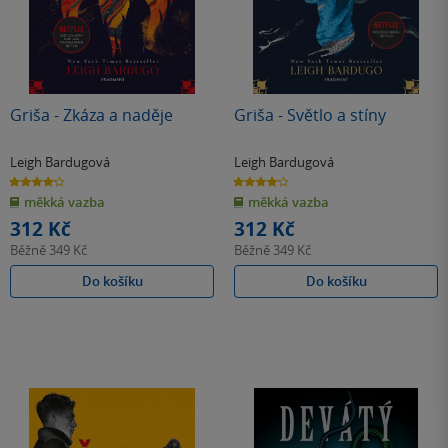
Griša - Zkáza a naděje
Griša - Světlo a stíny
Leigh Bardugová
Leigh Bardugová
4.2
4.1
z
z
měkká vazba
měkká vazba
5
5
hvězdiček
hvězdiček
312 Kč
312 Kč
Běžně
349 Kč
Běžně
349 Kč
Do košíku
Do košíku