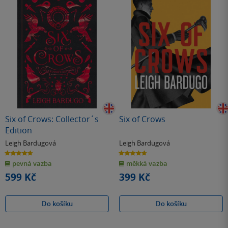
Six of Crows: Collector´s
Six of Crows
Edition
Leigh Bardugová
Leigh Bardugová
4.7
4.7
z
z
pevná vazba
měkká vazba
5
5
hvězdiček
hvězdiček
599 Kč
399 Kč
Do košíku
Do košíku