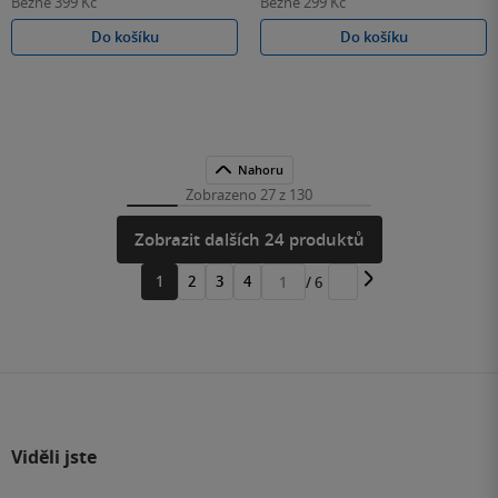
Běžně
399 Kč
Běžně
299 Kč
Do košíku
Do košíku
Nahoru
Zobrazeno 27 z 130
Zobrazit dalších 24 produktů
1
2
3
4
/ 6
Přejít
na
stránku
Viděli jste