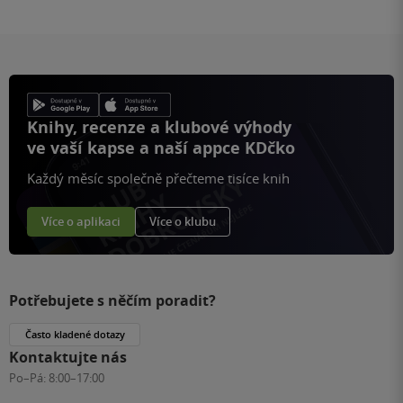
Knihy, recenze a klubové výhody
ve vaší kapse a naší appce KDčko
Každý měsíc společně přečteme tisíce knih
Více o aplikaci
Více o klubu
Potřebujete s něčím poradit?
Často kladené dotazy
Kontaktujte nás
Po–Pá:
8:00–17:00