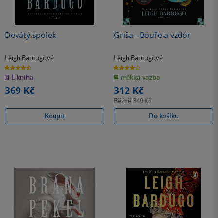
Devátý spolek
Griša - Bouře a vzdor
Leigh Bardugová
Leigh Bardugová
4.4
4.0
z
z
E-kniha
měkká vazba
5
5
hvězdiček
hvězdiček
369 Kč
312 Kč
Běžně
349 Kč
Koupit
Do košíku