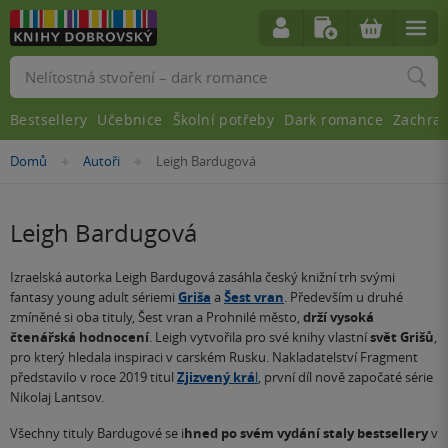
Vyhledávání
Bestsellery
Učebnice
Školní potřeby
Dark romance
Zachra
Nacházíte
Domů
Autoři
Leigh Bardugová
»
»
se
zde:
Leigh Bardugová
Izraelská autorka Leigh Bardugová zasáhla český knižní trh svými
fantasy young adult sériemi
Griša
a
Šest
vran
. Především u druhé
zmíněné si oba tituly, Šest vran a Prohnilé město,
drží vysoká
čtenářská hodnocení
. Leigh vytvořila pro své knihy vlastní
svět Grišů
,
pro který hledala inspiraci v carském Rusku. Nakladatelství Fragment
představilo v roce 2019 titul
Zjizvený krá
l
, první díl nově započaté série
Nikolaj Lantsov.
Všechny tituly Bardugové se i
hned po svém vydání staly bestsellery
v