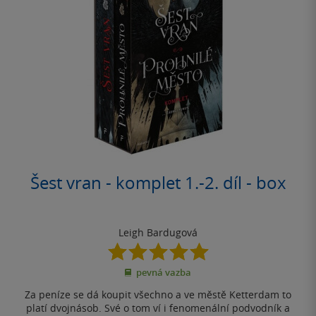
Šest vran - komplet 1.-2. díl - box
Leigh Bardugová
5.0
z
pevná vazba
5
hvězdiček
Za peníze se dá koupit všechno a ve městě Ketterdam to
platí dvojnásob. Své o tom ví i fenomenální podvodník a