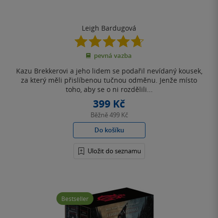
Leigh Bardugová
4.7
z
pevná vazba
5
hvězdiček
Kazu Brekkerovi a jeho lidem se podařil nevídaný kousek,
za který měli přislíbenou tučnou odměnu. Jenže místo
toho, aby se o ni rozdělili...
399 Kč
Běžně
499 Kč
Do košíku
Uložit do seznamu
Bestseller