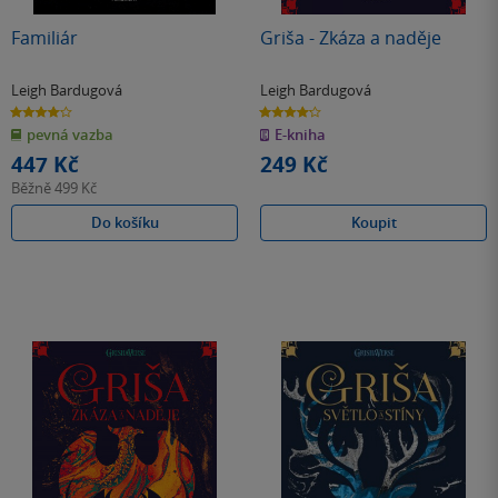
Familiár
Griša - Zkáza a naděje
Leigh Bardugová
Leigh Bardugová
4.0
4.2
z
z
pevná vazba
E-kniha
5
5
hvězdiček
hvězdiček
447 Kč
249 Kč
Běžně
499 Kč
Do košíku
Koupit