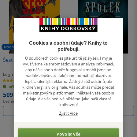
Cookies a osobní údaje? Knihy to
Novinka
potřebují.
O souborech cookies jste určitě již slyšeli. I my je
Šest vran
Devátý spolek
využíváme ke shromažďování a analýze informací,
aby náš e-shop dobře fungoval a mohli jsme ho
Leigh Bardugová
Leigh Bardugová
nadále zlepšovat. Také nám pomáhají ukazovat
4.7
4.4
lepší a cílenější reklamu. Žádných 50 odstínů, ale
z
z
měkká vazba
pevná vazba
klidně Vergilia v originále. Váš souhlas může předat
5
5
hvězdiček
hvězdiček
marketingovým platformám i některé vaše osobní
509 Kč
402 Kč
údaje. Ale vše bedlivě hlídáme. Jako naši vlastní
Běžně
569 Kč
Běžně
449 Kč
knihovnu!
Do košíku
Do košíku
Zjistit více
Povolit vše