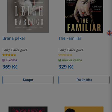
Brána pekel
The Familiar
Leigh Bardugová
Leigh Bardugová
4.5
0.0
z
z
E-kniha
měkká vazba
5
5
hvězdiček
hvězdiček
369 Kč
329 Kč
Koupit
Do košíku