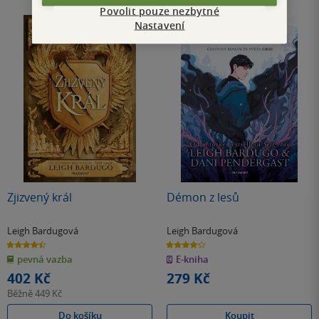
Povolit pouze nezbytné
Nastavení
Zjizvený král
Démon z lesů
Leigh Bardugová
Leigh Bardugová
4.4
4.1
z
z
pevná vazba
E-kniha
5
5
hvězdiček
hvězdiček
402 Kč
279 Kč
Běžně
449 Kč
Do košíku
Koupit