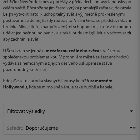
žebříčku New York Times a potěšily v překladech fantasy fanoušky po
celém světě. Přestože se jim často vytýká pomalejší začátek, dokázala
Leigh vytvořit natolik uchopitelný svět s výjimečně prokreslenými
postavami, že do něj každý rád zavítá. V sérii Griša se představí hlavní
hrdinka Alina, silná, s nadpřirozenými schopnostmi, které z ní mohou
udělat jedinečnou bojovnici, ale také loutku mágů. Musí vzdorovat zlu,
aby zachránila svět.
U Šesti vran se jedná o
metaforou reálného světa
s veškerou
společenskou problematikou. V prohnilém městě se šest antihrdinů
vydává za nemožným a z jejich děsivého uskupení se stává
pozoruhodný knižní let.
Kde píše tato autorka slavných fantasy knih?
V samotném
Hollywoodu
, kde se mimo jiné věnuje také hudbě a kapele.
Filtrovat výsledky
Seřadit: