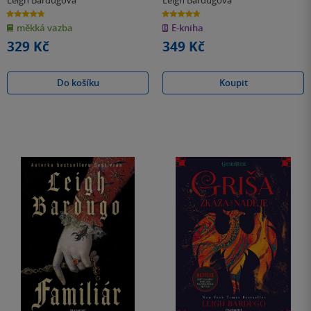
Leigh Bardugová
Leigh Bardugová
4.7
4.7
z
z
měkká vazba
E-kniha
5
5
hvězdiček
hvězdiček
329 Kč
349 Kč
Do košíku
Koupit