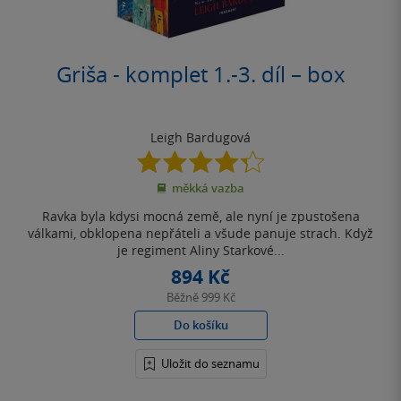
Griša - komplet 1.-3. díl – box
Leigh Bardugová
4.3
z
měkká vazba
5
hvězdiček
Ravka byla kdysi mocná země, ale nyní je zpustošena
válkami, obklopena nepřáteli a všude panuje strach. Když
je regiment Aliny Starkové...
894 Kč
Běžně
999 Kč
Do košíku
Uložit do seznamu