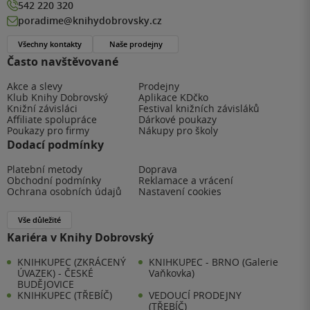
542 220 320
poradime@knihydobrovsky.cz
Všechny kontakty
Naše prodejny
Často navštěvované
Akce a slevy
Prodejny
Klub Knihy Dobrovský
Aplikace KDčko
Knižní závisláci
Festival knižních závisláků
Affiliate spolupráce
Dárkové poukazy
Poukazy pro firmy
Nákupy pro školy
Dodací podmínky
Platební metody
Doprava
Obchodní podmínky
Reklamace a vrácení
Ochrana osobních údajů
Nastavení cookies
Vše důležité
Kariéra v Knihy Dobrovský
KNIHKUPEC (ZKRÁCENÝ
KNIHKUPEC - BRNO (Galerie
ÚVAZEK) - ČESKÉ
Vaňkovka)
BUDĚJOVICE
KNIHKUPEC (TŘEBÍČ)
VEDOUCÍ PRODEJNY
(TŘEBÍČ)