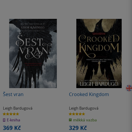
Šest vran
Crooked Kingdom
Leigh Bardugová
Leigh Bardugová
4.7
4.7
z
z
E-kniha
měkká vazba
5
5
hvězdiček
hvězdiček
369 Kč
329 Kč