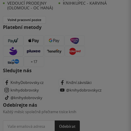
VEDOUCÍ PRODEJNY
KNIHKUPEC - KARVINÁ
(OLOMOUC - OC HANÁ)
Volné pracovní pozice
Platební metody
+ 17
Sledujte nás
KnihyDobrovsky.cz
Knižní závisláci
knihydobrovsky
@knihydobrovskycz
@knihydobrovsky
Odebírejte nás
Každý měsíc společně přečteme tisíce knih
Odebírat