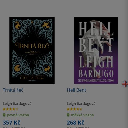
Trnitá řeč
Hell Bent
Leigh Bardugová
Leigh Bardugová
4.3
4.5
z
z
pevná vazba
měkká vazba
5
5
hvězdiček
hvězdiček
357 Kč
268 Kč