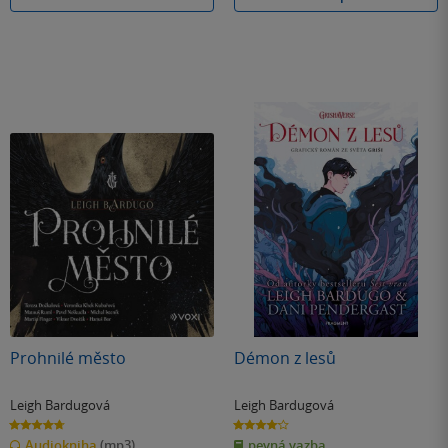
Prohnilé město
Démon z lesů
Leigh Bardugová
Leigh Bardugová
4.7
4.1
z
z
Audiokniha
(mp3)
pevná vazba
5
5