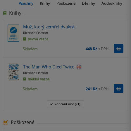
Všechny
Knihy
Poškozené
E-knihy
Audioknihy
Knihy
Muž, který zemřel dvakrát
Richard Osman
pevná vazba
Do k
Skladem
448 Kč
s DPH
The Man Who Died Twice
Richard Osman
měkká vazba
Do k
Skladem
241 Kč
s DPH
Zobrazit
více
(+1)
Poškozené