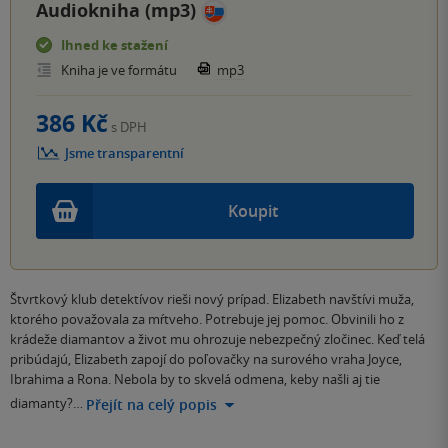
Audiokniha (mp3)
Ihned ke stažení
Kniha je ve formátu
mp3
386 Kč
s DPH
Jsme transparentní
Koupit
Štvrtkový klub detektívov rieši nový prípad. Elizabeth navštívi muža,
ktorého považovala za mŕtveho. Potrebuje jej pomoc. Obvinili ho z
krádeže diamantov a život mu ohrozuje nebezpečný zločinec. Keď telá
pribúdajú, Elizabeth zapojí do poľovačky na surového vraha Joyce,
Ibrahima a Rona. Nebola by to skvelá odmena, keby našli aj tie
diamanty?…
Přejít na celý popis