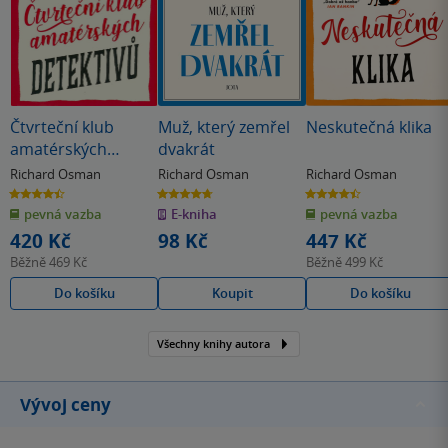
Čtvrteční klub
Muž, který zemřel
Neskutečná klika
amatérských
dvakrát
detektivů
Richard Osman
Richard Osman
Richard Osman
4.4
4.7
4.5
z
z
z
pevná vazba
E-kniha
pevná vazba
5
5
5
hvězdiček
hvězdiček
hvězdiček
420 Kč
98 Kč
447 Kč
Běžně
469 Kč
Běžně
499 Kč
Do košíku
Koupit
Do košíku
Všechny knihy autora
Vývoj ceny