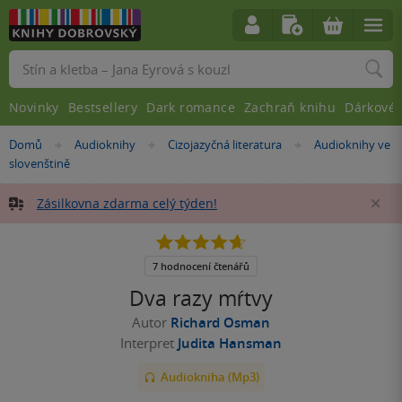
Vyhledávání
Novinky
Bestsellery
Dark romance
Zachraň knihu
Dárkové 
Nacházíte
Domů
Audioknihy
Cizojazyčná literatura
Audioknihy ve
»
»
»
se
slovenštině
zde:
Zásilkovna zdarma celý týden!
Za
4.7
z
5
7 hodnocení čtenářů
hvězdiček
Dva razy mŕtvy
Autor
Richard Osman
Interpret
Judita Hansman
Audiokniha (Mp3)