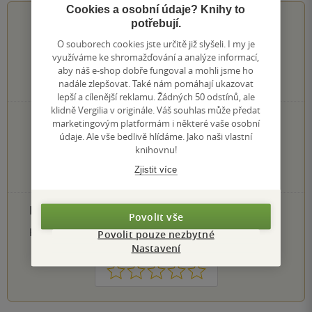
Cookies a osobní údaje? Knihy to
4.7
z
5
potřebují.
O souborech cookies jste určitě již slyšeli. I my je
využíváme ke shromažďování a analýze informací,
aby náš e-shop dobře fungoval a mohli jsme ho
nadále zlepšovat. Také nám pomáhají ukazovat
7
hodnocení čtenářů
lepší a cílenější reklamu. Žádných 50 odstínů, ale
klidně Vergilia v originále. Váš souhlas může předat
5×
5 hvězdiček
marketingovým platformám i některé vaše osobní
2×
údaje. Ale vše bedlivě hlídáme. Jako naši vlastní
4 hvězdičky
0×
knihovnu!
3 hvězdičky
0×
2 hvězdičky
Zjistit více
0×
1 hvezdička
PŘIDEJTE SVÉ HODNOCENÍ PRODUKTU
Povolit vše
Hodnocení našich knihkupců: 0.0 z 5
Povolit pouze nezbytné
Nastavení
1
2
3
4
5