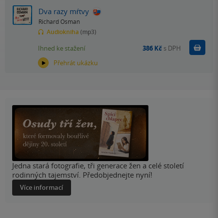
Dva razy mŕtvy
Richard Osman
Audiokniha
(mp3)
Koupit
Ihned ke stažení
386 Kč
s DPH
Přehrát ukázku
Jedna stará fotografie, tři generace žen a celé století
rodinných tajemství. Předobjednejte nyní!
Více informací