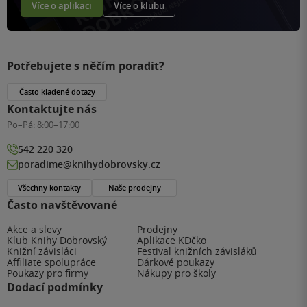
Více o aplikaci
Více o klubu
Potřebujete s něčím poradit?
Často kladené dotazy
Kontaktujte nás
Po–Pá:
8:00–17:00
542 220 320
poradime@knihydobrovsky.cz
Všechny kontakty
Naše prodejny
Často navštěvované
Akce a slevy
Prodejny
Klub Knihy Dobrovský
Aplikace KDčko
Knižní závisláci
Festival knižních závisláků
Affiliate spolupráce
Dárkové poukazy
Poukazy pro firmy
Nákupy pro školy
Dodací podmínky