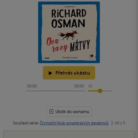
Přehrát ukázku
00:00
00:00
Uložit do seznamu
Součástí série:
Čtvrteční klub amatérských detektivů
2. díl z 5