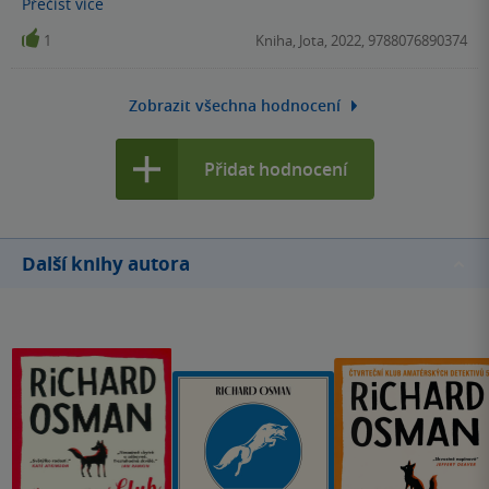
Přečíst
více
stále všichni rádi a umí nás překvapit.
1
Kniha, Jota, 2022, 9788076890374
Zobrazit všechna hodnocení
Přidat hodnocení
Další knihy autora