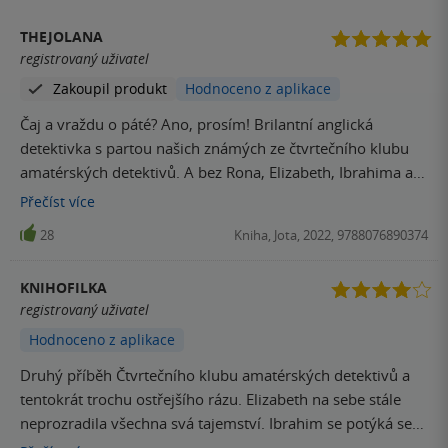
THEJOLANA
registrovaný uživatel
Zakoupil produkt
Hodnoceno z aplikace
Čaj a vraždu o páté? Ano, prosím! Brilantní anglická
detektivka s partou našich známých ze čtvrtečního klubu
amatérských detektivů. A bez Rona, Elizabeth, Ibrahima a
Joyce by to nebylo ono. Napínavý příběh, který si na nic
Přečíst
více
nehraje. Za mě 5 hvězdiček.
28
Kniha, Jota, 2022, 9788076890374
KNIHOFILKA
registrovaný uživatel
Hodnoceno z aplikace
Druhý příběh Čtvrtečního klubu amatérských detektivů a
tentokrát trochu ostřejšího rázu. Elizabeth na sebe stále
neprozradila všechna svá tajemství. Ibrahim se potýká se
svými úzkostmi, Ron je pořád ten správný Ron a Joyce mají