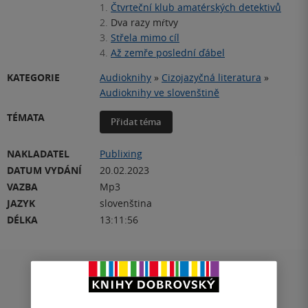
1.
Čtvrteční klub amatérských detektivů
2.
Dva razy mŕtvy
3.
Střela mimo cíl
4.
Až zemře poslední ďábel
KATEGORIE
Audioknihy
»
Cizojazyčná literatura
»
Audioknihy ve slovenštině
TÉMATA
Přidat téma
NAKLADATEL
Publixing
DATUM VYDÁNÍ
20.02.2023
VAZBA
Mp3
JAZYK
slovenština
DÉLKA
13:11:56
Hodnocení a recenze čtenářů