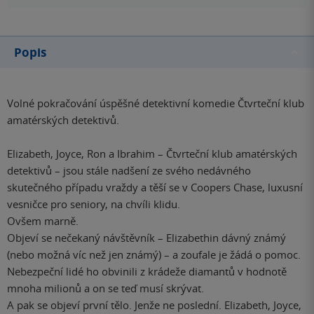
Popis
Volné pokračování úspěšné detektivní komedie Čtvrteční klub
amatérských detektivů.
Elizabeth, Joyce, Ron a Ibrahim – Čtvrteční klub amatérských
detektivů – jsou stále nadšení ze svého nedávného
skutečného případu vraždy a těší se v Coopers Chase, luxusní
vesničce pro seniory, na chvíli klidu.
Ovšem marně.
Objeví se nečekaný návštěvník – Elizabethin dávný známý
(nebo možná víc než jen známý) – a zoufale je žádá o pomoc.
Nebezpeční lidé ho obvinili z krádeže diamantů v hodnotě
mnoha milionů a on se teď musí skrývat.
A pak se objeví první tělo. Jenže ne poslední. Elizabeth, Joyce,