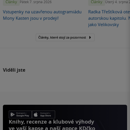
Články
Články
Pátek 7. srpna 2026
Úterý 4. srpna
Vstupenky na uzavřenou autogramiádu
Radka Třeštíková otev
Mony Kasten jsou v prodeji!
autorskou kapitolu.
jako Velikovsky
Články, které stojí za pozornost
Viděli jste
Knihy, recenze a klubové výhody
ve vaší kapse a naší appce KDčko