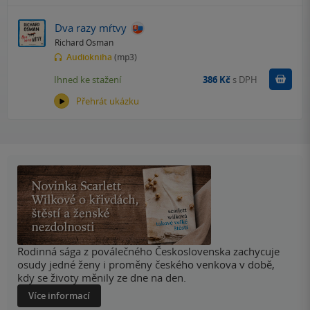
Dva razy mŕtvy
Richard Osman
Audiokniha
(mp3)
Koupit
Ihned ke stažení
386 Kč
s DPH
Přehrát ukázku
Rodinná sága z poválečného Československa zachycuje
osudy jedné ženy i proměny českého venkova v době,
kdy se životy měnily ze dne na den.
Více informací