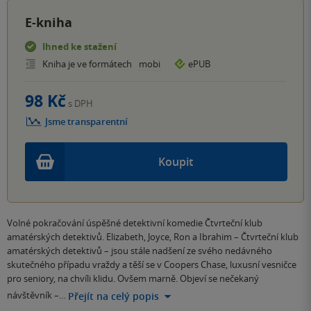
E-kniha
Ihned ke stažení
Kniha je ve formátech
mobi
ePUB
98 Kč
s DPH
Jsme transparentní
Koupit
Volné pokračování úspěšné detektivní komedie Čtvrteční klub
amatérských detektivů. Elizabeth, Joyce, Ron a Ibrahim – Čtvrteční klub
amatérských detektivů – jsou stále nadšení ze svého nedávného
skutečného případu vraždy a těší se v Coopers Chase, luxusní vesničce
pro seniory, na chvíli klidu. Ovšem marně. Objeví se nečekaný
návštěvník –…
Přejít na celý popis