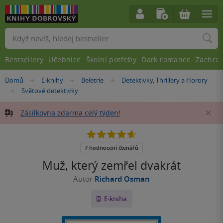
Vyhledávání
Bestsellery
Učebnice
Školní potřeby
Dark romance
Zachra
Nacházíte
Domů
E-knihy
Beletrie
Detektivky, Thrillery a Horory
»
»
»
se
Světové detektivky
»
zde:
Zásilkovna zdarma celý týden!
Za
4.7
z
5
7 hodnocení čtenářů
hvězdiček
Muž, který zemřel dvakrát
Autor
Richard Osman
E-kniha