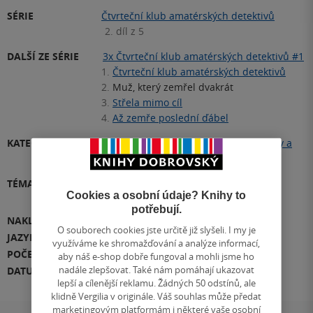
SÉRIE
Čtvrteční klub amatérských detektivů
2. díl z 5
DALŠÍ ZE SÉRIE
3x Čtvrteční klub amatérských detektivů #1
1.
Čtvrteční klub amatérských detektivů
2.
Muž, který zemřel dvakrát
3.
Střela mimo cíl
4.
Až zemře poslední ďábel
KATEGORIE
E-knihy
»
Beletrie
»
Detektivky, Thrillery a
Horory
»
Světové detektivky
TÉMATA
Přidat téma
Cookies a osobní údaje? Knihy to
potřebují.
NAKLADATEL
Jota
O souborech cookies jste určitě již slyšeli. I my je
JAZYK
čeština
využíváme ke shromažďování a analýze informací,
POČET STRAN
351
aby náš e-shop dobře fungoval a mohli jsme ho
nadále zlepšovat. Také nám pomáhají ukazovat
DATUM VYDÁNÍ
1.01.2022
lepší a cílenější reklamu. Žádných 50 odstínů, ale
klidně Vergilia v originále. Váš souhlas může předat
marketingovým platformám i některé vaše osobní