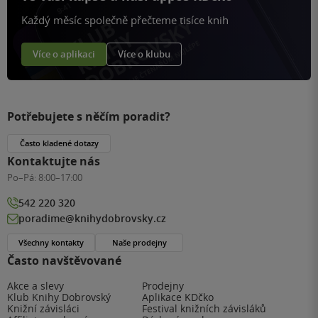
Každý měsíc společně přečteme tisíce knih
Více o aplikaci
Více o klubu
Potřebujete s něčím poradit?
Často kladené dotazy
Kontaktujte nás
Po–Pá:
8:00–17:00
542 220 320
poradime@knihydobrovsky.cz
Všechny kontakty
Naše prodejny
Často navštěvované
Akce a slevy
Prodejny
Klub Knihy Dobrovský
Aplikace KDčko
Knižní závisláci
Festival knižních závisláků