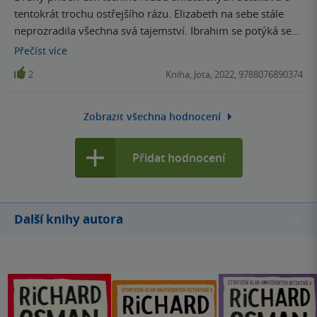
tentokrát trochu ostřejšího rázu. Elizabeth na sebe stále
neprozradila všechna svá tajemství. Ibrahim se potýká se
svými úzkostmi, Ron je pořád ten správný Ron a Joyce mají
Přečíst
více
stále všichni rádi a umí nás překvapit.
2
Kniha, Jota, 2022, 9788076890374
Zobrazit všechna hodnocení
Přidat hodnocení
Další knihy autora