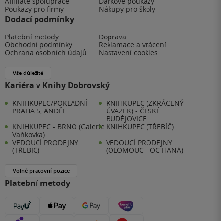
Affiliate spolupráce
Dárkové poukazy
Poukazy pro firmy
Nákupy pro školy
Dodací podmínky
Platební metody
Doprava
Obchodní podmínky
Reklamace a vrácení
Ochrana osobních údajů
Nastavení cookies
Vše důležité
Kariéra v Knihy Dobrovský
KNIHKUPEC/POKLADNÍ -
KNIHKUPEC (ZKRÁCENÝ
PRAHA 5, ANDĚL
ÚVAZEK) - ČESKÉ
BUDĚJOVICE
KNIHKUPEC - BRNO (Galerie
KNIHKUPEC (TŘEBÍČ)
Vaňkovka)
VEDOUCÍ PRODEJNY
VEDOUCÍ PRODEJNY
(TŘEBÍČ)
(OLOMOUC - OC HANÁ)
Volné pracovní pozice
Platební metody