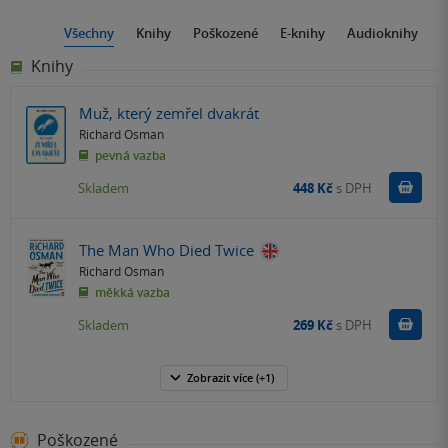
Všechny
Knihy
Poškozené
E-knihy
Audioknihy
Knihy
Muž, který zemřel dvakrát
Richard Osman
pevná vazba
Do k
Skladem
448 Kč
s DPH
The Man Who Died Twice
Richard Osman
měkká vazba
Do k
Skladem
269 Kč
s DPH
Zobrazit
více
(+1)
Poškozené