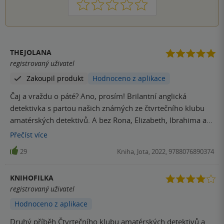
1
2
3
4
5
THEJOLANA
registrovaný uživatel
Zakoupil produkt
Hodnoceno z aplikace
Čaj a vraždu o páté? Ano, prosím! Brilantní anglická
detektivka s partou našich známých ze čtvrtečního klubu
amatérských detektivů. A bez Rona, Elizabeth, Ibrahima a
Joyce by to nebylo ono. Napínavý příběh, který si na nic
Přečíst
více
nehraje. Za mě 5 hvězdiček.
29
Kniha, Jota, 2022, 9788076890374
KNIHOFILKA
registrovaný uživatel
Hodnoceno z aplikace
Druhý příběh Čtvrtečního klubu amatérských detektivů a