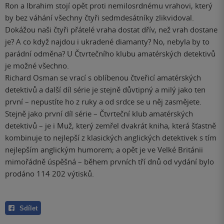
Ron a Ibrahim stojí opět proti nemilosrdnému vrahovi, který
by bez váhání všechny čtyři sedmdesátníky zlikvidoval.
Dokážou naši čtyři přátelé vraha dostat dřív, než vrah dostane
je? A co když najdou i ukradené diamanty? No, nebyla by to
parádní odměna? U Čtvrtečního klubu amatérských detektivů
je možné všechno.
Richard Osman se vrací s oblíbenou čtveřicí amatérských
detektivů a další díl série je stejně důvtipný a milý jako ten
první – nepustíte ho z ruky a od srdce se u něj zasmějete.
Stejně jako první díl série – Čtvrteční klub amatérských
detektivů – je i Muž, který zemřel dvakrát kniha, která šťastně
kombinuje to nejlepší z klasických anglických detektivek s tím
nejlepším anglickým humorem; a opět je ve Velké Británii
mimořádně úspěšná – během prvních tří dnů od vydání bylo
prodáno 114 202 výtisků.
Sdílet