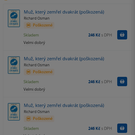
Muž, který zemřel dvakrát (poškozená)
Richard Osman
Poškozené
Do k
Skladem
246 Kč
s DPH
Velmi dobrý
Muž, který zemřel dvakrát (poškozená)
Richard Osman
Poškozené
Do k
Skladem
246 Kč
s DPH
Velmi dobrý
Muž, který zemřel dvakrát (poškozená)
Richard Osman
Poškozené
Do k
Skladem
246 Kč
s DPH