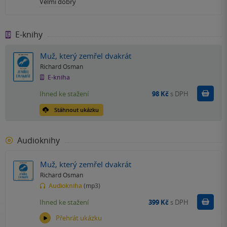
Velmi dobrý
E-knihy
Muž, který zemřel dvakrát
Richard Osman
E-kniha
Koupit
Ihned ke stažení
98 Kč
s DPH
Stáhnout ukázku
Audioknihy
Muž, který zemřel dvakrát
Richard Osman
Audiokniha
(mp3)
Koupit
Ihned ke stažení
399 Kč
s DPH
Přehrát ukázku