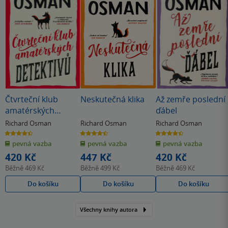
Čtvrteční klub
Neskutečná klika
Až zemře poslední
amatérských
ďábel
detektivů
Richard Osman
Richard Osman
Richard Osman
4.4
4.5
4.4
z
z
z
pevná vazba
pevná vazba
pevná vazba
5
5
5
hvězdiček
hvězdiček
hvězdiček
420 Kč
447 Kč
420 Kč
Běžně
469 Kč
Běžně
499 Kč
Běžně
469 Kč
Do košíku
Do košíku
Do košíku
Všechny knihy autora