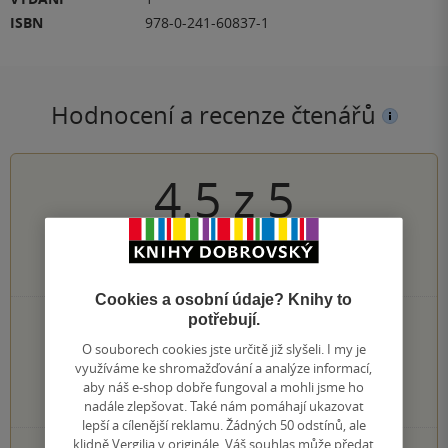
ISBN
978-0-241-60837-1
Hodnocení a recenze čtenářů
4.5
z
5
2
hodnocení čtenářů
Cookies a osobní údaje? Knihy to
potřebují.
1×
5 hvězdiček
1×
4 hvězdičky
O souborech cookies jste určitě již slyšeli. I my je
0×
3 hvězdičky
využíváme ke shromažďování a analýze informací,
0×
aby náš e-shop dobře fungoval a mohli jsme ho
2 hvězdičky
0×
nadále zlepšovat. Také nám pomáhají ukazovat
1 hvezdička
lepší a cílenější reklamu. Žádných 50 odstínů, ale
klidně Vergilia v originále. Váš souhlas může předat