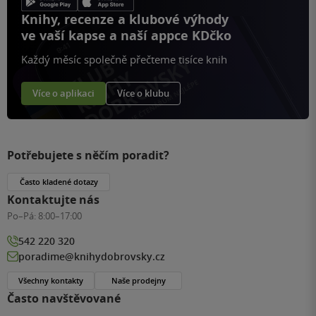
Knihy, recenze a klubové výhody
ve vaší kapse a naší appce KDčko
Každý měsíc společně přečteme tisíce knih
Více o aplikaci
Více o klubu
Potřebujete s něčím poradit?
Často kladené dotazy
Kontaktujte nás
Po–Pá:
8:00–17:00
542 220 320
poradime@knihydobrovsky.cz
Všechny kontakty
Naše prodejny
Často navštěvované