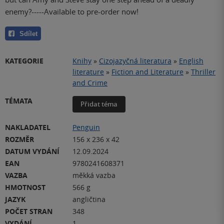
enemy?-----Available to pre-order now!
Sdílet
KATEGORIE
Knihy
»
Cizojazyčná literatura
»
English
literature
»
Fiction and Literature
»
Thriller
and Crime
TÉMATA
Přidat téma
NAKLADATEL
Penguin
ROZMĚR
156 x 236 x 42
DATUM VYDÁNÍ
12.09.2024
EAN
9780241608371
VAZBA
měkká vazba
HMOTNOST
566 g
JAZYK
angličtina
POČET STRAN
348
VYDÁNÍ
1