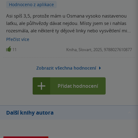
Hodnoceno z aplikace
Asi spíš 3,5, protože mám u Osmana vysoko nastavenou
laťku, ale půlhvězdy dávat nejdou. Místy jsem se i nahlas
rozesmála, ale některé ty dějové linky nebo vysvětlení mi
přišly takové jak z rychlíku. Nevím. Všechny tři hlavní
Přečíst
více
postavy byly velmi sympatické, takže druhý díl si ráda
11
Kniha, Slovart, 2025, 9788027610877
přečtu, ale možná si autor ukousl až moc velký kus, který
úplně neukočíroval.
Zobrazit všechna hodnocení
Přidat hodnocení
Další knihy autora