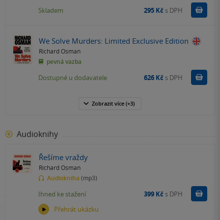
Do k
Skladem
295 Kč
s DPH
We Solve Murders: Limited Exclusive Edition
Richard Osman
pevná vazba
Do k
Dostupné u dodavatele
626 Kč
s DPH
Zobrazit
více
(+3)
Audioknihy
Řešíme vraždy
Richard Osman
Audiokniha
(mp3)
Koupit
Ihned ke stažení
399 Kč
s DPH
Přehrát ukázku