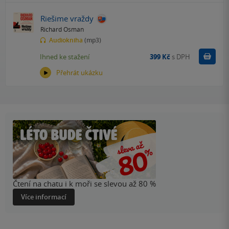
Riešime vraždy
Richard Osman
Audiokniha
(mp3)
Koupit
Ihned ke stažení
399 Kč
s DPH
Přehrát ukázku
Čtení na chatu i k moři se slevou až 80 %
Více informací