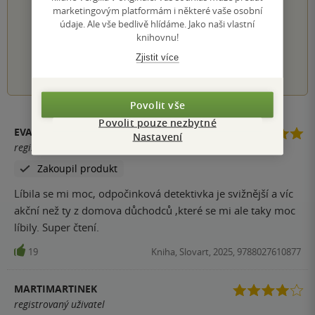
PŘIDEJTE SVÉ HODNOCENÍ KNIHY
marketingovým platformám i některé vaše osobní
údaje. Ale vše bedlivě hlídáme. Jako naši vlastní
Hodnocení našich knihkupců: 0.0 z 5
knihovnu!
Zjistit více
1
2
3
4
5
Povolit vše
Povolit pouze nezbytné
EVA MATASOVÁ
Nastavení
registrovaný uživatel
Zakoupil produkt
Líbila se mi moc, odpočinková detektivka je svižnější a víc
akční než ty z domova důchodců ,které se mi ale taky moc
líbily. Super čtení.
19
Kniha, Slovart, 2025, 9788027610877
MARTIMARTINEK
registrovaný uživatel