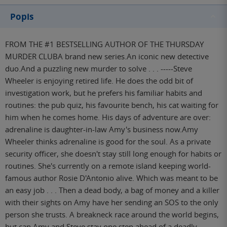
Popis
FROM THE #1 BESTSELLING AUTHOR OF THE THURSDAY
MURDER CLUBA brand new series.An iconic new detective
duo.And a puzzling new murder to solve . . . -----Steve
Wheeler is enjoying retired life. He does the odd bit of
investigation work, but he prefers his familiar habits and
routines: the pub quiz, his favourite bench, his cat waiting for
him when he comes home. His days of adventure are over:
adrenaline is daughter-in-law Amy's business now.Amy
Wheeler thinks adrenaline is good for the soul. As a private
security officer, she doesn't stay still long enough for habits or
routines. She's currently on a remote island keeping world-
famous author Rosie D'Antonio alive. Which was meant to be
an easy job . . . Then a dead body, a bag of money and a killer
with their sights on Amy have her sending an SOS to the only
person she trusts. A breakneck race around the world begins,
but can Amy and Steve stay one step ahead of a deadly