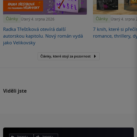
Články
Články
Úterý 4. srpna 2026
Úterý 4. srpna
Radka Třeštíková otevírá další
7 knih, které si přečí
autorskou kapitolu. Nový román vydá
romance, thrillery, d
jako Velikovsky
Články, které stojí za pozornost
Viděli jste