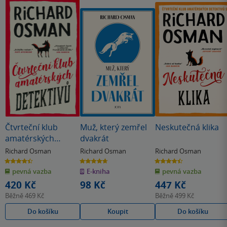
Čtvrteční klub
Muž, který zemřel
Neskutečná klika
amatérských
dvakrát
detektivů
Richard Osman
Richard Osman
Richard Osman
4.4
4.7
4.5
z
z
z
pevná vazba
E-kniha
pevná vazba
5
5
5
hvězdiček
hvězdiček
hvězdiček
420 Kč
98 Kč
447 Kč
Běžně
469 Kč
Běžně
499 Kč
Do košíku
Koupit
Do košíku