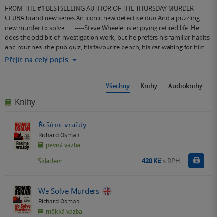
FROM THE #1 BESTSELLING AUTHOR OF THE THURSDAY MURDER
CLUBA brand new series.An iconic new detective duo.And a puzzling
new murder to solve . . . -----Steve Wheeler is enjoying retired life. He
does the odd bit of investigation work, but he prefers his familiar habits
and routines: the pub quiz, his favourite bench, his cat waiting for him…
Přejít na celý popis
Všechny
Knihy
Audioknihy
Knihy
Řešíme vraždy
Richard Osman
pevná vazba
Do k
Skladem
420 Kč
s DPH
We Solve Murders
Richard Osman
měkká vazba