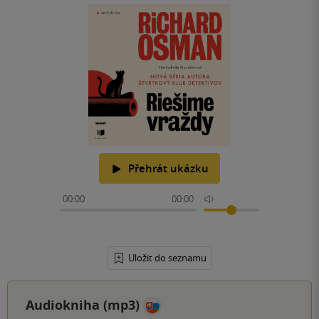
Přehrát ukázku
00:00
00:00
Uložit do seznamu
Audiokniha (mp3)