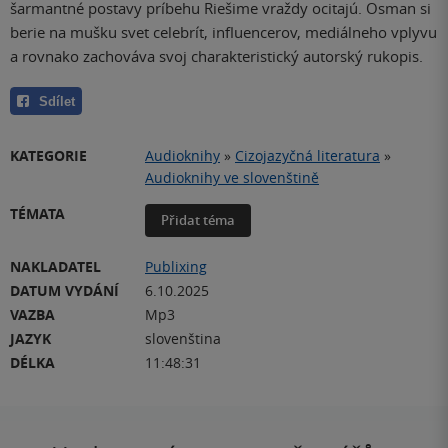
šarmantné postavy príbehu Riešime vraždy ocitajú. Osman si
berie na mušku svet celebrít, influencerov, mediálneho vplyvu
a rovnako zachováva svoj charakteristický autorský rukopis.
Sdílet
KATEGORIE
Audioknihy
»
Cizojazyčná literatura
»
Audioknihy ve slovenštině
TÉMATA
Přidat téma
NAKLADATEL
Publixing
DATUM VYDÁNÍ
6.10.2025
VAZBA
Mp3
JAZYK
slovenština
DÉLKA
11:48:31