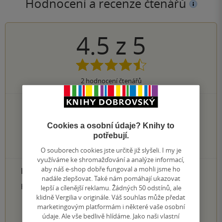
Hodnocení a recenze čtenářů
4.5
z
5
2
hodnocení čtenářů
1×
5 hvězdiček
1×
4 hvězdičky
Cookies a osobní údaje? Knihy to
0×
3 hvězdičky
potřebují.
0×
2 hvězdičky
0×
1 hvezdička
O souborech cookies jste určitě již slyšeli. I my je
využíváme ke shromažďování a analýze informací,
aby náš e-shop dobře fungoval a mohli jsme ho
PŘIDEJTE SVÉ HODNOCENÍ PRODUKTU
nadále zlepšovat. Také nám pomáhají ukazovat
Hodnocení našich knihkupců: 0.0 z 5
lepší a cílenější reklamu. Žádných 50 odstínů, ale
klidně Vergilia v originále. Váš souhlas může předat
marketingovým platformám i některé vaše osobní
1
2
3
4
5
údaje. Ale vše bedlivě hlídáme. Jako naši vlastní