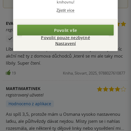
knihovnu!
Zjistit více
EVA MATASOVÁ
registrovaný uživatel
Povolit vše
Povolit pouze nezbytné
Zakoupil produkt
Nastavení
Líbila se mi moc, odpočinková detektivka je svižnější a víc
akční než ty z domova důchodců ,které se mi ale taky moc
líbily. Super čtení.
19
Kniha, Slovart, 2025, 9788027610877
MARTIMARTINEK
registrovaný uživatel
Hodnoceno z aplikace
Asi spíš 3,5, protože mám u Osmana vysoko nastavenou
laťku, ale půlhvězdy dávat nejdou. Místy jsem se i nahlas
rozesmála, ale některé ty dějové linky nebo vysvětlení mi