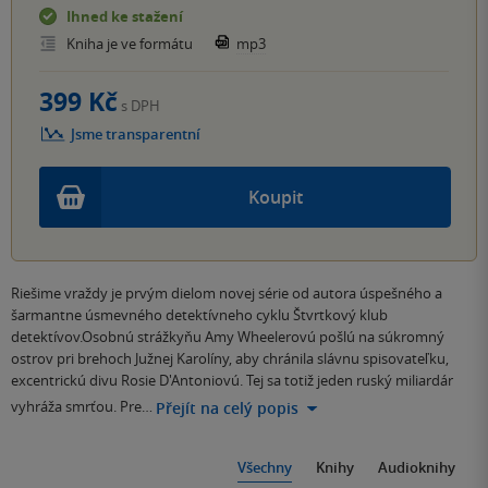
Ihned ke stažení
Kniha je ve formátu
mp3
399 Kč
s DPH
Jsme transparentní
Koupit
Riešime vraždy je prvým dielom novej série od autora úspešného a
šarmantne úsmevného detektívneho cyklu Štvrtkový klub
detektívov.Osobnú strážkyňu Amy Wheelerovú pošlú na súkromný
ostrov pri brehoch Južnej Karolíny, aby chránila slávnu spisovateľku,
excentrickú divu Rosie D'Antoniovú. Tej sa totiž jeden ruský miliardár
vyhráža smrťou. Pre…
Přejít na celý popis
Všechny
Knihy
Audioknihy