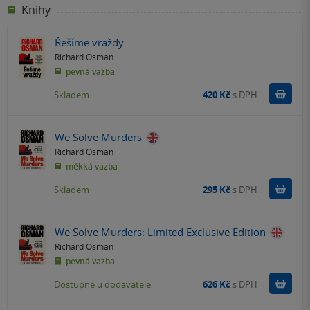
Knihy
Řešíme vraždy
Richard Osman
pevná vazba
Do k
Skladem
420 Kč
s DPH
We Solve Murders
Richard Osman
měkká vazba
Do k
Skladem
295 Kč
s DPH
We Solve Murders: Limited Exclusive Edition
Richard Osman
pevná vazba
Do k
Dostupné u dodavatele
626 Kč
s DPH