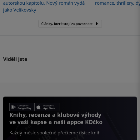
autorskou kapitolu. Nový román vydá
romance, thrillery, d
jako Velikovsky
Články, které stojí za pozornost
Viděli jste
Knihy, recenze a klubové výhody
ve vaší kapse a naší appce KDčko
Každý měsíc společně přečteme tisíce knih