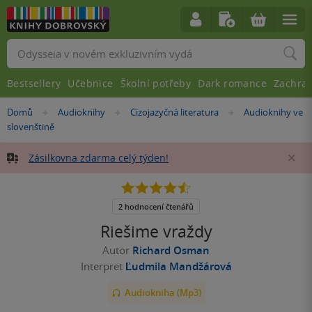
Vyhledávání
Bestsellery
Učebnice
Školní potřeby
Dark romance
Zachra
Nacházíte
Domů
Audioknihy
Cizojazyčná literatura
Audioknihy ve
»
»
»
se
slovenštině
zde:
Zásilkovna zdarma celý týden!
Za
4.5
z
5
2 hodnocení čtenářů
hvězdiček
Riešime vraždy
Autor
Richard Osman
Interpret
Ľudmila Mandžárová
Audiokniha (Mp3)