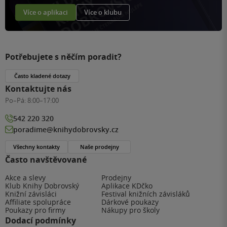
Více o aplikaci
Více o klubu
Potřebujete s něčím poradit?
Často kladené dotazy
Kontaktujte nás
Po–Pá:
8:00–17:00
542 220 320
poradime@knihydobrovsky.cz
Všechny kontakty
Naše prodejny
Často navštěvované
Akce a slevy
Prodejny
Klub Knihy Dobrovský
Aplikace KDčko
Knižní závisláci
Festival knižních závisláků
Affiliate spolupráce
Dárkové poukazy
Poukazy pro firmy
Nákupy pro školy
Dodací podmínky