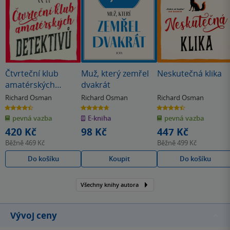
Čtvrteční klub
Muž, který zemřel
Neskutečná klika
amatérských
dvakrát
detektivů
Richard Osman
Richard Osman
Richard Osman
4.4
4.7
4.5
z
z
z
pevná vazba
E-kniha
pevná vazba
5
5
5
hvězdiček
hvězdiček
hvězdiček
420 Kč
98 Kč
447 Kč
Běžně
469 Kč
Běžně
499 Kč
Do košíku
Koupit
Do košíku
Všechny knihy autora
Vývoj ceny