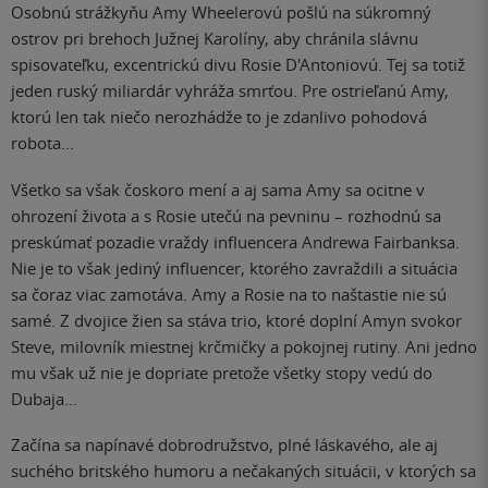
Osobnú strážkyňu Amy Wheelerovú pošlú na súkromný
ostrov pri brehoch Južnej Karolíny, aby chránila slávnu
spisovateľku, excentrickú divu Rosie D'Antoniovú. Tej sa totiž
jeden ruský miliardár vyhráža smrťou. Pre ostrieľanú Amy,
ktorú len tak niečo nerozhádže to je zdanlivo pohodová
robota...
Všetko sa však čoskoro mení a aj sama Amy sa ocitne v
ohrození života a s Rosie utečú na pevninu – rozhodnú sa
preskúmať pozadie vraždy influencera Andrewa Fairbanksa.
Nie je to však jediný influencer, ktorého zavraždili a situácia
sa čoraz viac zamotáva. Amy a Rosie na to naštastie nie sú
samé. Z dvojice žien sa stáva trio, ktoré doplní Amyn svokor
Steve, milovník miestnej krčmičky a pokojnej rutiny. Ani jedno
mu však už nie je dopriate pretože všetky stopy vedú do
Dubaja…
Začína sa napínavé dobrodružstvo, plné láskavého, ale aj
suchého britského humoru a nečakaných situácii, v ktorých sa