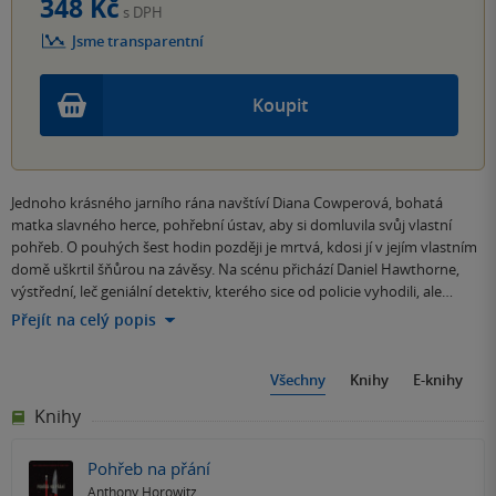
348 Kč
s DPH
Jsme transparentní
Koupit
Jednoho krásného jarního rána navštíví Diana Cowperová, bohatá
matka slavného herce, pohřební ústav, aby si domluvila svůj vlastní
pohřeb. O pouhých šest hodin později je mrtvá, kdosi jí v jejím vlastním
domě uškrtil šňůrou na závěsy. Na scénu přichází Daniel Hawthorne,
výstřední, leč geniální detektiv, kterého sice od policie vyhodili, ale…
Přejít na celý popis
Všechny
Knihy
E-knihy
Knihy
Pohřeb na přání
Anthony Horowitz