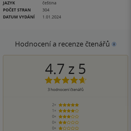
JAZYK
čeština
POČET STRAN
304
DATUM VYDÁNÍ
1.01.2024
Hodnocení a recenze čtenářů
4.7
z
5
3
hodnocení čtenářů
2×
5 hvězdiček
1×
4 hvězdičky
0×
3 hvězdičky
0×
2 hvězdičky
0×
1 hvezdička