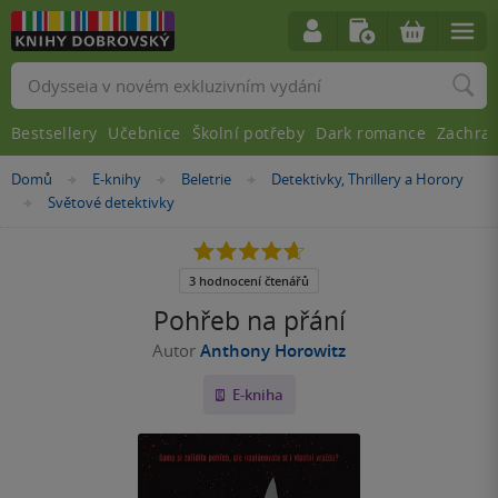
Vyhledávání
Bestsellery
Učebnice
Školní potřeby
Dark romance
Zachra
Nacházíte
Domů
E-knihy
Beletrie
Detektivky, Thrillery a Horory
»
»
»
se
Světové detektivky
»
zde:
4.7
z
5
3 hodnocení čtenářů
hvězdiček
Pohřeb na přání
Autor
Anthony Horowitz
E-kniha