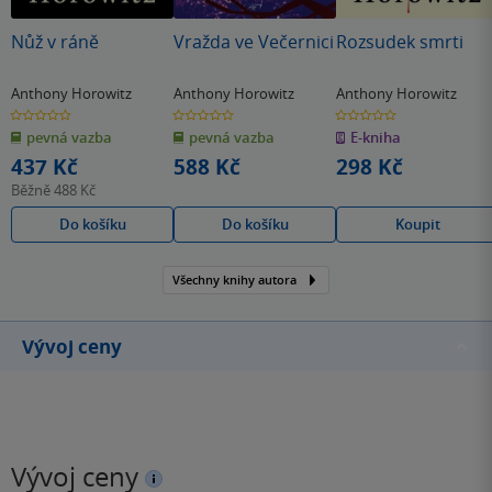
Nůž v ráně
Vražda ve Večernici
Rozsudek smrti
Anthony Horowitz
Anthony Horowitz
Anthony Horowitz
0.0
0.0
0.0
z
z
z
pevná vazba
pevná vazba
E-kniha
5
5
5
hvězdiček
hvězdiček
hvězdiček
437 Kč
588 Kč
298 Kč
Běžně
488 Kč
Do košíku
Do košíku
Koupit
Všechny knihy autora
Vývoj ceny
Vývoj ceny