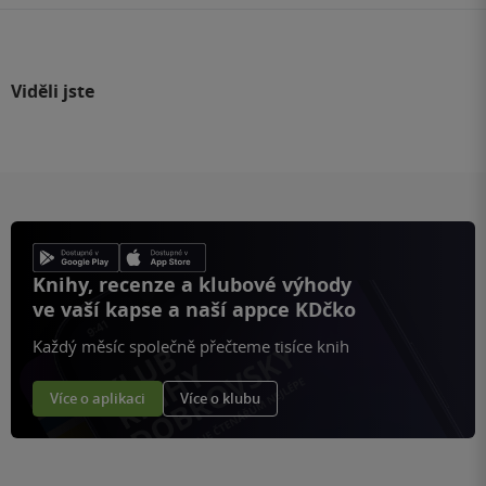
Viděli jste
Knihy, recenze a klubové výhody
ve vaší kapse a naší appce KDčko
Každý měsíc společně přečteme tisíce knih
Více o aplikaci
Více o klubu