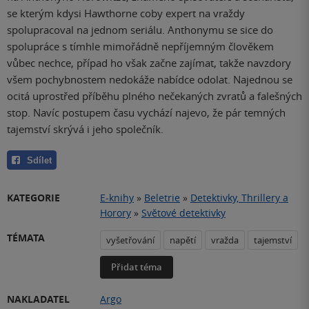
se kterým kdysi Hawthorne coby expert na vraždy
spolupracoval na jednom seriálu. Anthonymu se sice do
spolupráce s tímhle mimořádně nepříjemným člověkem
vůbec nechce, případ ho však začne zajímat, takže navzdory
všem pochybnostem nedokáže nabídce odolat. Najednou se
ocitá uprostřed příběhu plného nečekaných zvratů a falešných
stop. Navíc postupem času vychází najevo, že pár temných
tajemství skrývá i jeho společník.
Sdílet
KATEGORIE
E-knihy
»
Beletrie
»
Detektivky, Thrillery a
Horory
»
Světové detektivky
TÉMATA
vyšetřování
napětí
vražda
tajemství
Přidat téma
NAKLADATEL
Argo