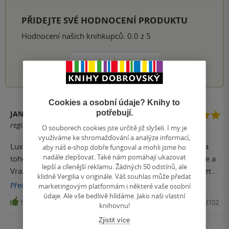
PŘIDEJTE SVÉ HODNOCENÍ PRODUKTU
Hodnocení našich knihkupců: 0.0 z 5
1
2
3
4
5
Cookies a osobní údaje? Knihy to
potřebují.
JANA ŠIMEČKOVÁ
registrovaný uživatel
O souborech cookies jste určitě již slyšeli. I my je
využíváme ke shromažďování a analýze informací,
Luxusní pocta poctivé klasické anglické detektivce z pera
aby náš e-shop dobře fungoval a mohli jsme ho
nadále zlepšovat. Také nám pomáhají ukazovat
toho nejlepšího. Dostanete skvělý koktejl Agathy Christie a
lepší a cílenější reklamu. Žádných 50 odstínů, ale
Vražd v Midsomeru. Super a doporučuji. Navíc nahlédnete
klidně Vergilia v originále. Váš souhlas může předat
i pod pokličku agentům spisovatelů, jednání o filmových
Přečíst
více
marketingovým platformám i některé vaše osobní
scénářích apod.
údaje. Ale vše bedlivě hlídáme. Jako naši vlastní
5
Kniha, Argo, 2024, 9788025743102
knihovnu!
Zjistit více