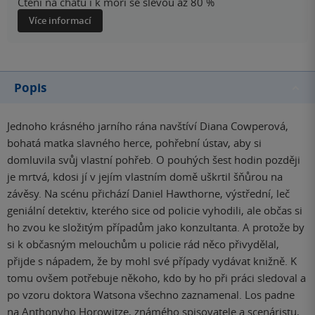
Čtení na chatu i k moři se slevou až 80 %
Více informací
Popis
Jednoho krásného jarního rána navštíví Diana Cowperová,
bohatá matka slavného herce, pohřební ústav, aby si
domluvila svůj vlastní pohřeb. O pouhých šest hodin později
je mrtvá, kdosi jí v jejím vlastním domě uškrtil šňůrou na
závěsy. Na scénu přichází Daniel Hawthorne, výstřední, leč
geniální detektiv, kterého sice od policie vyhodili, ale občas si
ho zvou ke složitým případům jako konzultanta. A protože by
si k občasným melouchům u policie rád něco přivydělal,
přijde s nápadem, že by mohl své případy vydávat knižně. K
tomu ovšem potřebuje někoho, kdo by ho při práci sledoval a
po vzoru doktora Watsona všechno zaznamenal. Los padne
na Anthonyho Horowitze, známého spisovatele a scenáristu,