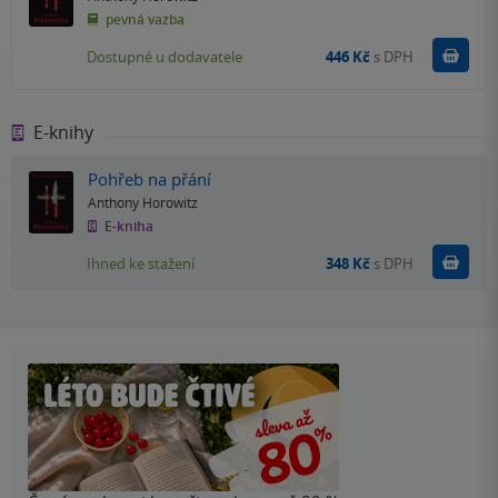
pevná vazba
Do k
Dostupné u dodavatele
446 Kč
s DPH
E-knihy
Pohřeb na přání
Anthony Horowitz
E-kniha
Koupit
Ihned ke stažení
348 Kč
s DPH