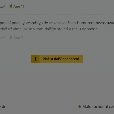
nze?
Ano
11
pojení poetiky vesničky,kde se zastavil čas s humorem nezastavite
dyž už víme,jak to v tom dalším století v reálu dopadne...
nze?
Ano
9
Načíst další hodnocení
Maloobchodní ce
 dní.