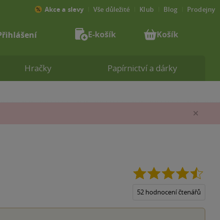
Akce a slevy
Vše důležité
Klub
Blog
Prodejny
E-košík
Košík
Přihlášení
Hračky
Papírnictví a dárky
Zav
4.5
z
5
52 hodnocení čtenářů
hvězd