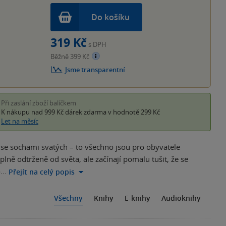
Do košíku
319 Kč
s DPH
Běžně 399 Kč
Jsme transparentní
Při zaslání zboží balíčkem
K nákupu nad 999 Kč
dárek zdarma
v hodnotě 299 Kč
Let na měsíc
se sochami svatých – to všechno jsou pro obyvatele
plně odtrženě od světa, ale začínají pomalu tušit, že se
o…
Přejít na celý popis
Všechny
Knihy
E-knihy
Audioknihy