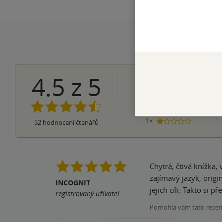
4.5
z
5
36×
5 hvězdiče
9×
4 hvězdičky
6×
3 hvězdičky
0×
2 hvězdičky
1×
52
hodnocení čtenářů
1 hvezdička
Chytrá, čtivá knížka,
zajímavý jazyk, origi
INCOGNIT
jejich cíli. Takto si 
registrovaný uživatel
Pomohla vám tato rece