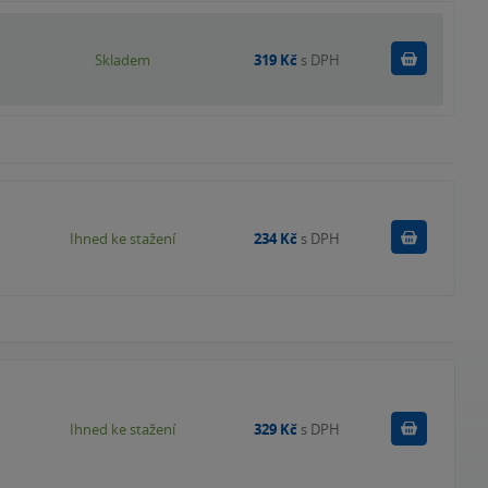
Do košík
Skladem
319 Kč
s DPH
Koupit
Ihned ke stažení
234 Kč
s DPH
Koupit
Ihned ke stažení
329 Kč
s DPH