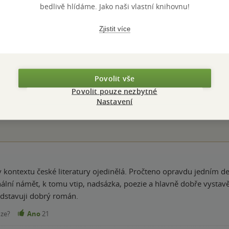
bedlivě hlídáme. Jako naši vlastní knihovnu!
Zjistit více
Hodnocení a recenze čtenářů
Povolit vše
k
PŘIDEJTE SVÉ HODNOCENÍ KNIHY
Povolit pouze nezbytné
Nastavení
N
Hodnocení našich knihkupců: 0.0 z 5
 v kontextu české literatury ojedinělá. Pročteno opravdu jedním 
nální námět, k tomu vtip, nadsázka, poezie a hlavně dobře vystavě
představuji dobrý román.
nze?
Ano
21