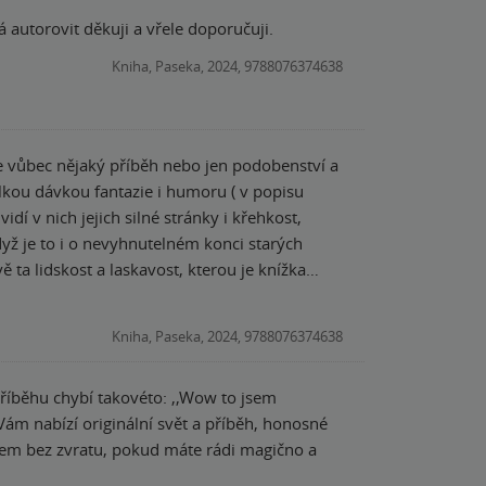
 autorovit děkuji a vřele doporučuji.
Kniha, Paseka, 2024, 9788076374638
ude vůbec nějaký příběh nebo jen podobenství a
velkou dávkou fantazie i humoru ( v popisu
dí v nich jejich silné stránky i křehkost,
dyž je to i o nevyhnutelném konci starých
ta lidskost a laskavost, kterou je knížka
Kniha, Paseka, 2024, 9788076374638
říběhu chybí takovéto: ,,Wow to jsem