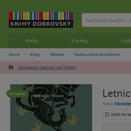
Vyhledávání
Knihy
E-knihy
Aud
Nacházíte
Domů
Knihy
Beletrie
Česká a slovenská beletrie
»
»
»
se
zde:
Zásilkovna zdarma celý týden!
Letnic
Bestseller
Autor
Mirosla
Uložit do 