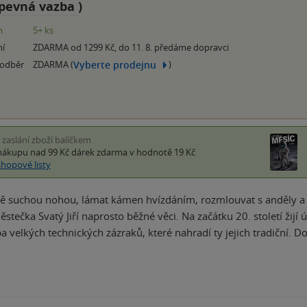
pevná vazba
)
m
5+ ks
ní
ZDARMA od 1299 Kč, do 11. 8. předáme dopravci
Vyberte prodejnu
 odběr
ZDARMA (
)
i zaslání zboží balíčkem
nákupu nad 99 Kč
dárek zdarma
v hodnotě 19 Kč
shopové listy
dě suchou nohou, lámat kámen hvízdáním, rozmlouvat s anděly a 
tečka Svatý Jiří naprosto běžné věci. Na začátku 20. století žijí ú
ba velkých technických zázraků, které nahradí ty jejich tradiční. D