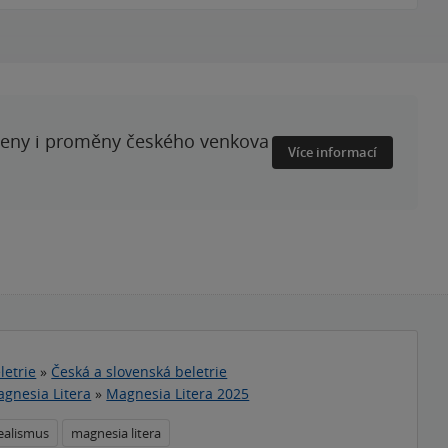
ženy i proměny českého venkova
Více informací
letrie
»
Česká a slovenská beletrie
gnesia Litera
»
Magnesia Litera 2025
ealismus
magnesia litera