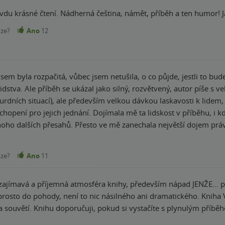
du krásné čtení. Nádherná čeština, námět, příběh a ten humor! Já
nze?
Ano
12
jsem byla rozpačitá, vůbec jsem netušila, o co půjde, jestli to b
 lidstva. Ale příběh se ukázal jako silný, rozvětvený, autor píše s 
urdních situací), ale především velkou dávkou laskavosti k lidem, vi
opení pro jejich jednání. Dojímala mě ta lidskost v příběhu, i k
ho dalších přesahů. Přesto ve mě zanechala největší dojem právě 
nze?
Ano
11
zajímavá a příjemná atmosféra knihy, především nápad JENŽE… p
em bez zvratu, pokud máte rádi magično a