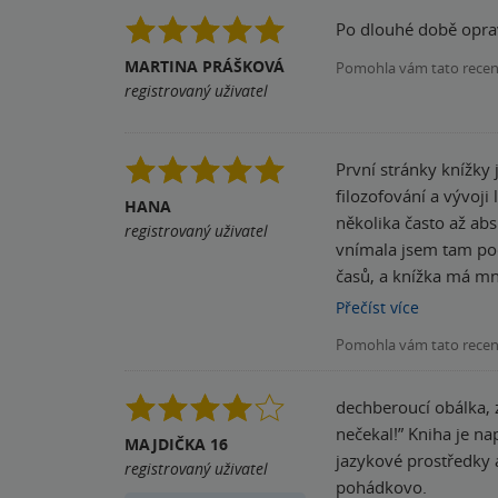
Po dlouhé době oprav
MARTINA PRÁŠKOVÁ
Pomohla vám tato rece
registrovaný uživatel
První stránky knížky 
filozofování a vývoji
HANA
několika často až abs
registrovaný uživatel
vnímala jsem tam poch
časů, a knížka má mno
prodchnutá.
Přečíst
více
Pomohla vám tato rece
dechberoucí obálka, 
nečekal!” Kniha je naprosto do pohody, není to nic násilného ani dramatického. Kniha Vám nabízí originální svět a příběh, honosné
MAJDIČKA 16
jazykové prostředky a souvětí. Knihu doporučuji, pokud si vystačíte s plynulým příběh
registrovaný uživatel
pohádkovo.