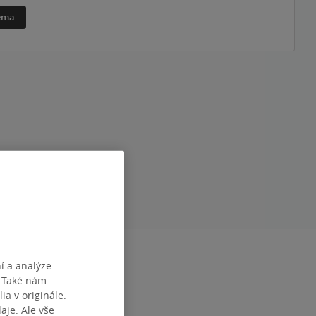
téma
RAN
384
í a analýze
1
. Také nám
čeština
ia v originále.
je. Ale vše