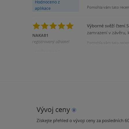
Hodnoceno z
Pomohla vám tato rece
aplikace
Výborné svěží čtení.S
zamrazení v závěru, k
NAKA81
registrovaný uživatel
Pomohla vám tato rece
Hodnoceno z
aplikace
Vývoj ceny
Získejte přehled o vývoji ceny za posledních 60