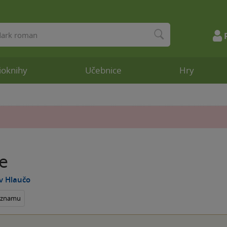
ioknihy
Učebnice
Hry
e
v Hlaučo
seznamu