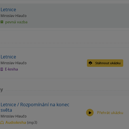
Letnice
Miroslav Hlaučo
pevná vazba
Letnice
Miroslav Hlaučo
Stáhnout ukázku
E-kniha
hy
Letnice / Rozpomínání na konec
světa
Přehrát ukázku
Miroslav Hlaučo
Audiokniha
(mp3)