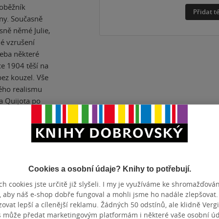
oběžník
Přidat 
ny. Současně
sně němé Julie,
lé vzrušení
řeba některé
ce 1904 těší na
bez kouzel. Vše
ého realismu
a Quijota po
Cookies a osobní údaje? Knihy to potřebují.
ZBA
pevná vazba
POČET ST
h cookies jste určitě již slyšeli. I my je využíváme ke shromažďován
OTNOST
498 g
VYDÁNÍ
, aby náš e-shop dobře fungoval a mohli jsme ho nadále zlepšovat
TUM DOTISKU
19.05.2025
JAZYK
vat lepší a cílenější reklamu. Žádných 50 odstínů, ale klidně Vergil
s může předat marketingovým platformám i některé vaše osobní úda
N
9788076374638