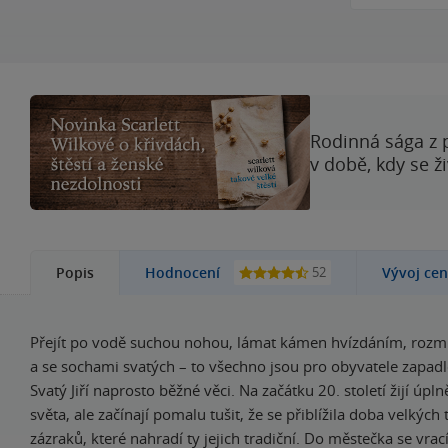
Rodinná sága z 
v době, kdy se ž
52
Popis
Hodnocení
Vývoj ce
Přejít po vodě suchou nohou, lámat kámen hvízdáním, rozm
a se sochami svatých – to všechno jsou pro obyvatele zapa
Svatý Jiří naprosto běžné věci. Na začátku 20. století žijí úpl
světa, ale začínají pomalu tušit, že se přiblížila doba velkých
zázraků, které nahradí ty jejich tradiční. Do městečka se vrac