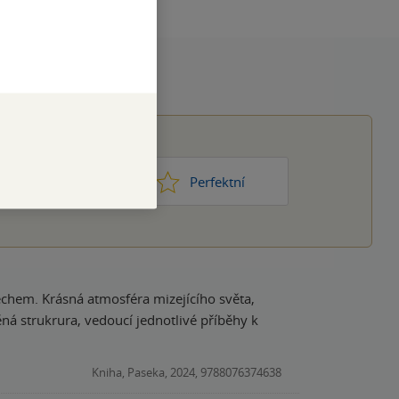
1
2
3
4
5
ic moc
Perfektní
dechem. Krásná atmosféra mizejícího světa,
ná strukrura, vedoucí jednotlivé příběhy k
Kniha, Paseka, 2024, 9788076374638