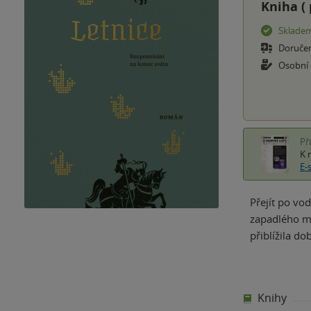
Kniha (
Sklade
Doruče
Osobní
Př
K 
E-
Přejít po vo
zapadlého měs
přiblížila do
Knihy