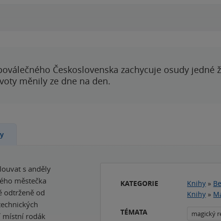
00:00
00:00
poválečného Československa zachycuje osudy jedné 
ivoty měnily ze dne na den.
ny
louvat s anděly
dlého městečka
KATEGORIE
Knihy
»
Be
ně odtrženě od
Knihy
»
Ma
 technických
TÉMATA
magický r
í místní rodák