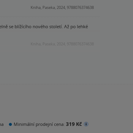
Kniha, Paseka, 2024, 9788076374638
lně se blížícího nového století. Až po lehké
Kniha, Paseka, 2024, 9788076374638
319 Kč
na
Minimální prodejní cena: