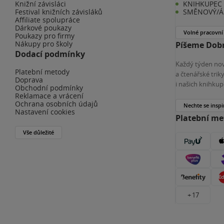
Knižní závisláci
KNIHKUPEC 
Festival knižních závisláků
SMĚNOVÝ/Á 
Affiliate spolupráce
Dárkové poukazy
Volné pracovní
Poukazy pro firmy
Nákupy pro školy
Píšeme Dobr
Dodací podmínky
Každý týden nov
Platební metody
a čtenářské tri
Doprava
i našich knihkup
Obchodní podmínky
Reklamace a vrácení
Ochrana osobních údajů
Nechte se inspi
Nastavení cookies
Platební m
Vše důležité
+ 17