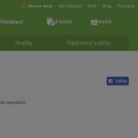
Akce a slevy
Vše důležité
Klub
Blog
Prodejny
E-košík
Košík
Přihlášení
Hračky
Papírnictví a dárky
Sdílet
Od nejdražších
a