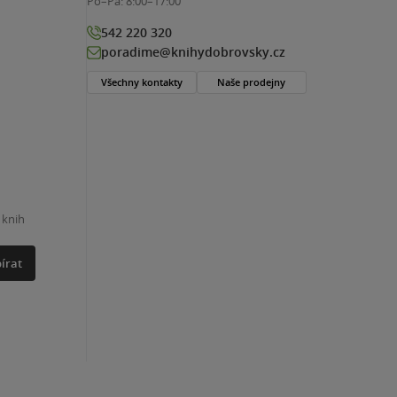
Po–Pá:
8:00–17:00
542 220 320
poradime@knihydobrovsky.cz
Všechny kontakty
Naše prodejny
 knih
írat