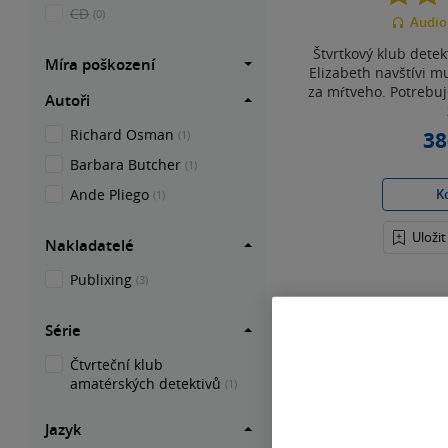
CD
(0)
Audio
Štvrtkový klub detek
Míra poškození
Elizabeth navštívi m
za mŕtveho. Potrebuj
Autoři
Richard Osman
38
(1)
Barbara Butcher
(1)
Ande Pliego
K
(1)
Uloži
Nakladatelé
Publixing
(3)
Série
Nahoru
Čtvrteční klub
amatérských detektivů
(1)
Jazyk