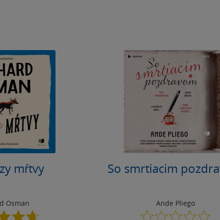
zy mŕtvy
So smrtiacim pozdr
rd Osman
Ande Pliego
4.7
0.0