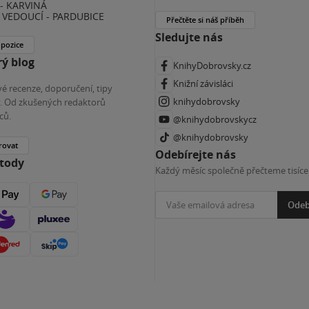
- KARVINÁ
VEDOUCÍ - PARDUBICE
Přečtěte si náš příběh
Sledujte nás
 pozice
ý blog
KnihyDobrovsky.cz
Knižní závisláci
é recenze, doporučení, tipy
knihydobrovsky
ky. Od zkušených redaktorů
ců.
@knihydobrovskycz
@knihydobrovsky
rovat
Odebírejte nás
etody
Každý měsíc společně přečteme tisíce
Odeb