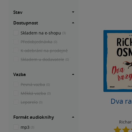
Stav
Dostupnost
Skladem na e-shopu
(3)
Předobjednávka
(0)
K odebrání na prodejně
Skladem u dodavatele
(0)
Vazba
Pevná vazba
(0)
Měkká vazba
(0)
Dva ra
Leporelo
(0)
Formát audioknihy
Richa
mp3
(3)