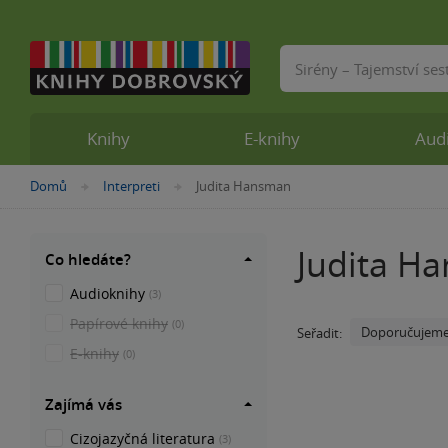
Vyhledávání
Knihy
E-knihy
Aud
Nacházíte
Domů
Interpreti
Judita Hansman
»
»
se
zde:
Judita H
Co hledáte?
Audioknihy
(3)
Papírové knihy
(0)
Doporučujem
Seřadit:
E-knihy
(0)
Zajímá vás
Cizojazyčná literatura
(3)