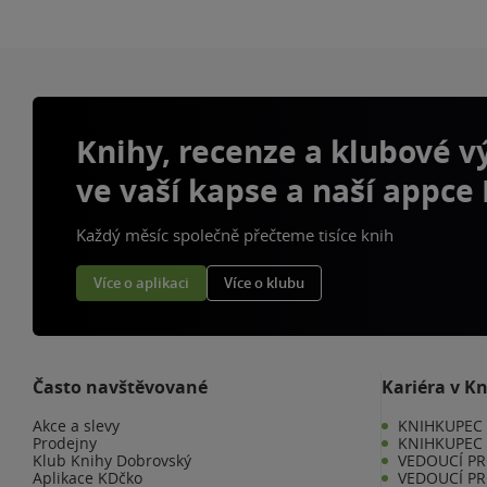
Knihy, recenze a klubové 
ve vaší kapse a naší appce
Každý měsíc společně přečteme tisíce knih
Více o aplikaci
Více o klubu
Často navštěvované
Kariéra v K
Akce a slevy
KNIHKUPEC -
Prodejny
KNIHKUPEC 
Klub Knihy Dobrovský
VEDOUCÍ PR
Aplikace KDčko
VEDOUCÍ PR