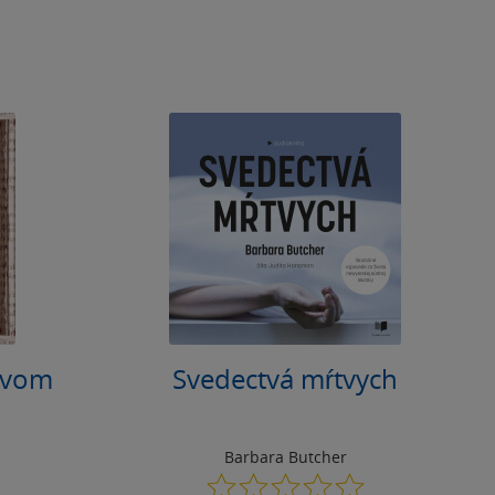
avom
Svedectvá mŕtvych
Barbara Butcher
0.0