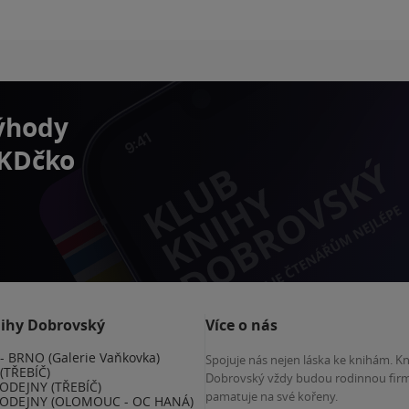
výhody
 KDčko
nihy Dobrovský
Více o nás
 BRNO (Galerie Vaňkovka)
Spojuje nás nejen láska ke knihám. K
(TŘEBÍČ)
Dobrovský vždy budou rodinnou firm
ODEJNY (TŘEBÍČ)
pamatuje na své kořeny.
ODEJNY (OLOMOUC - OC HANÁ)