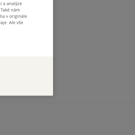
í a analýze
. Také nám
ia v originále.
je. Ale vše