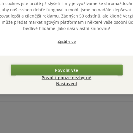
h cookies jste určitě již slyšeli. I my je využíváme ke shromažďován
, aby náš e-shop dobře fungoval a mohli jsme ho nadále zlepšovat
vat lepší a cílenější reklamu. Žádných 50 odstínů, ale klidně Vergil
s může předat marketingovým platformám i některé vaše osobní úda
bedlivě hlídáme. Jako naši vlastní knihovnu!
Zjistit více
Povolit vše
Povolit pouze nezbytné
Nastavení