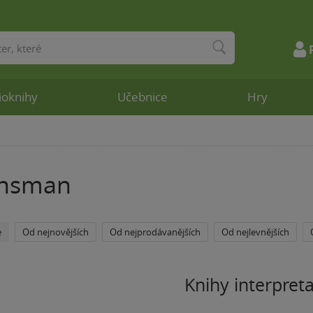
ioknihy
Učebnice
Hry
ansman
e
Od nejnovějších
Od nejprodávanějších
Od nejlevnějších
Knihy interpret