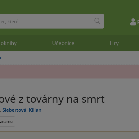
ioknihy
Učebnice
Hry
u
ové z továrny na smrt
,
Siebertová
,
Kilian
seznamu