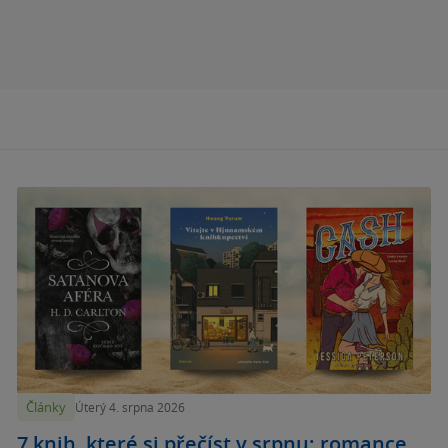
Články
Úterý 4. srpna 2026
7 knih, které si přečíst v srpnu: romance,