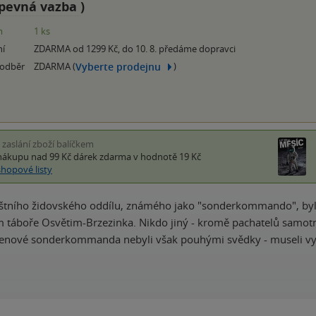
pevná vazba
)
m
1 ks
ní
ZDARMA od 1299 Kč, do 10. 8. předáme dopravci
Vyberte prodejnu
 odběr
ZDARMA (
)
i zaslání zboží balíčkem
nákupu nad 99 Kč
dárek zdarma
v hodnotě 19 Kč
shopové listy
štního židovského oddílu, známého jako "sonderkommando", byli
 táboře Osvětim-Brzezinka. Nikdo jiný - kromě pachatelů samotn
lenové sonderkomman­da nebyli však pouhými svědky - museli vy