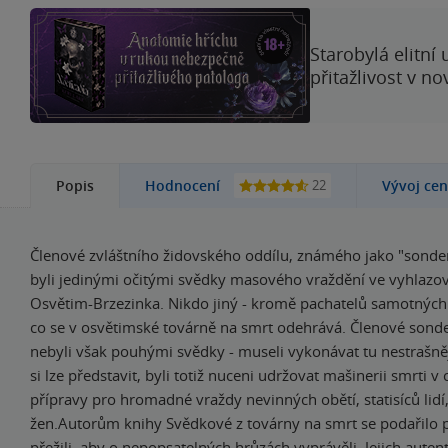
Starobylá elitní
přitažlivost v n
22
Popis
Hodnocení
Vývoj ce
Členové zvláštního židovského oddílu, známého jako "son
byli jedi­nými očitými svědky masového vraždění ve vyhlazo
Osvětim-Brzezinka. Nikdo jiný - kromě pachatelů samotných 
co se v osvětimské továrně na smrt odehrává. Členové son
nebyli však pouhými svědky - museli vykonávat tu nestrašněj
si lze představit, byli totiž nuceni udržovat maši­nerii smrti v
přípravy pro hromadné vraždy nevinných obětí, statisíců lidí,
žen.Autorům knihy Svědkové z továrny na smrt se podařilo př
přežili, aby o nepopsatelných hrůzách vyprávěli. Jejich auten