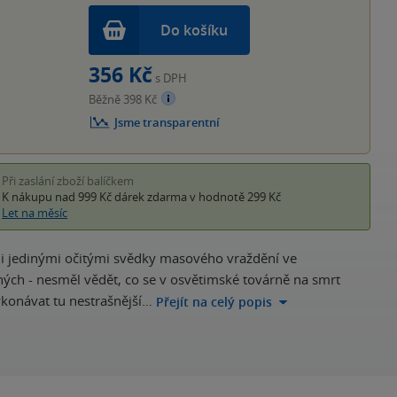
Do košíku
356 Kč
s DPH
Běžně 398 Kč
Jsme transparentní
Při zaslání zboží balíčkem
K nákupu nad 999 Kč
dárek zdarma
v hodnotě 299 Kč
Let na měsíc
 jedi­nými očitými svědky masového vraždění ve
ých - nesměl vědět, co se v osvětimské továrně na smrt
konávat tu nestrašnější…
Přejít na celý popis