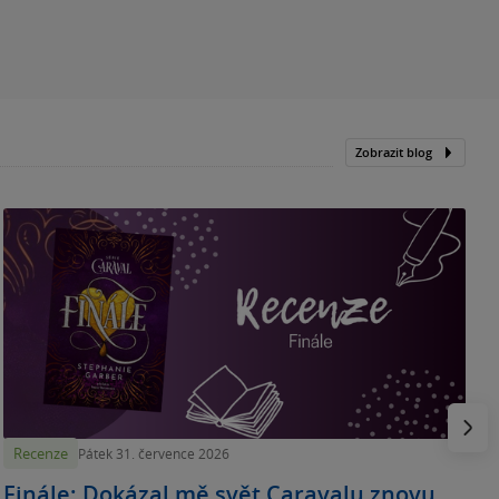
Zobrazit blog
„
p
H
e
Násled
Recenze
Pátek 31. července 2026
Finále: Dokázal mě svět Caravalu znovu