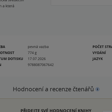
h a která
ZBA
pevná vazba
POČET ST
OTNOST
774 g
VYDÁNÍ
TUM DOTISKU
17.07.2026
JAZYK
N
9788087067642
Hodnocení a recenze čtenářů
k
PŘIDEJTE SVÉ HODNOCENÍ KNIHY