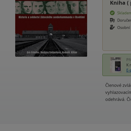
Kniha (
Sklade
Doruče
Osobní
Př
K 
E-
Členové zvlá
vyhlazovacím
odehrává. Č