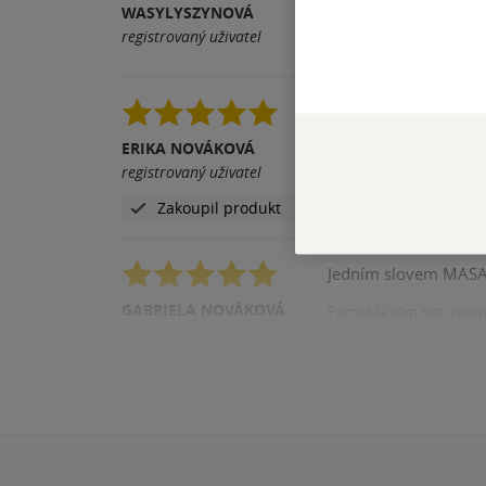
WASYLYSZYNOVÁ
Pomohla vám tato rece
registrovaný uživatel
Je to opravdu drsné,a
ERIKA NOVÁKOVÁ
Pomohla vám tato rece
registrovaný uživatel
Zakoupil produkt
GABRIELA NOVÁKOVÁ
Pomohla vám tato rece
registrovaný uživatel