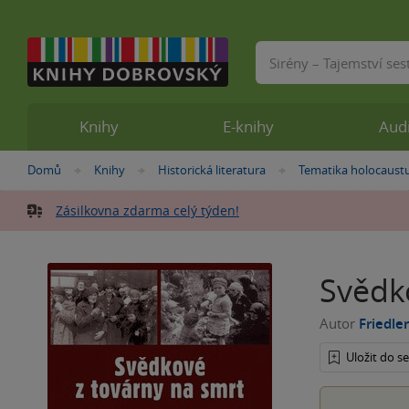
Vyhledávání
Knihy
E-knihy
Aud
Nacházíte
Domů
Knihy
Historická literatura
Tematika holocaust
»
»
»
se
zde:
Zásilkovna zdarma celý týden!
Svědk
Autor
Friedler
Uložit do 