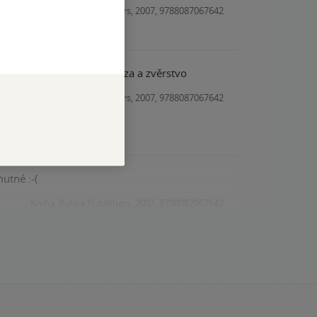
Kniha, Rybka Publishers, 2007, 9788087067642
e dělo v koncentráku je hrůza a zvěrstvo
Kniha, Rybka Publishers, 2007, 9788087067642
 a štěstí že jsme to neprožili Dost smutné :-(
Kniha, Rybka Publishers, 2007, 9788087067642