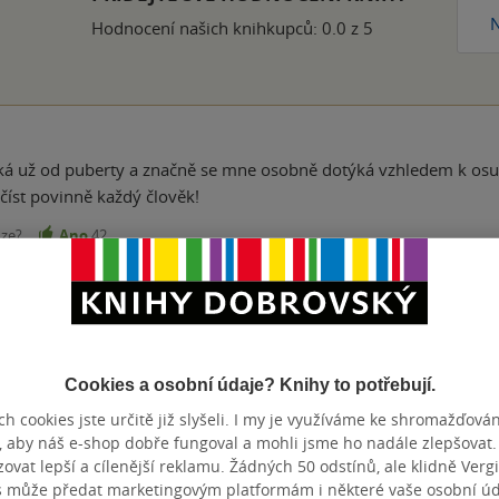
N
Hodnocení našich knihkupců: 0.0 z 5
ká už od puberty a značně se mne osobně dotýká vzhledem k osud
 číst povinně každý člověk!
nze?
Ano
42
ale taková byla bohužel realita.
nze?
Ano
29
Cookies a osobní údaje? Knihy to potřebují.
h cookies jste určitě již slyšeli. I my je využíváme ke shromažďován
, aby náš e-shop dobře fungoval a mohli jsme ho nadále zlepšovat
ávě dočetla mě dostala do kolen.Až téméř bez studu jsou popsané
vat lepší a cílenější reklamu. Žádných 50 odstínů, ale klidně Vergil
a to se mu daří.Přesto doporučuji přečíst.
s může předat marketingovým platformám i některé vaše osobní úda