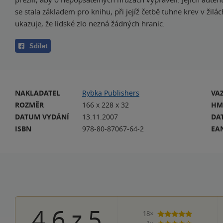
se stala základem pro knihu, při jejíž četbě tuhne krev v žilác
ukazuje, že lidské zlo nezná žádných hranic.
Sdílet
NAKLADATEL
Rybka Publishers
VA
ROZMĚR
166 x 228 x 32
HM
DATUM VYDÁNÍ
13.11.2007
DA
ISBN
978-80-87067-64-2
EA
4.6
z
5
18×
5 hvězdiče