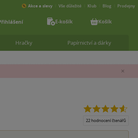
Akce a slevy
Vše důležité
Klub
Blog
Prodejny
E-košík
Košík
Přihlášení
Hračky
Papírnictví a dárky
Zav
4.6
z
5
22 hodnocení čtenářů
hvězd