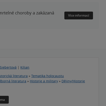
smrtelné choroby a zakázaná
Více informací
Siebertová
|
Kilian
storická literatura
»
Tematika holocaustu
borná literatura
»
Historie a military
»
Dějiny/Historie
téma