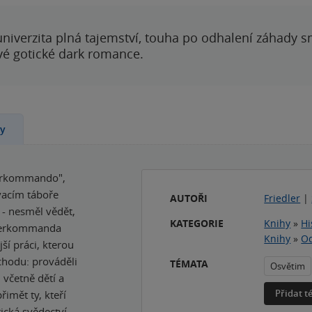
 univerzita plná tajemství, touha po odhalení záhady 
ové gotické dark romance.
ny
derkommando",
vacím táboře
AUTOŘI
Friedler
|
- nesměl vědět,
KATEGORIE
Knihy
»
Hi
derkomman­da
Knihy
»
Od
ší práci, kterou
 chodu: prováděli
TÉMATA
Osvětim
 včetně dětí a
Přidat 
imět ty, kteří
tická svědectví