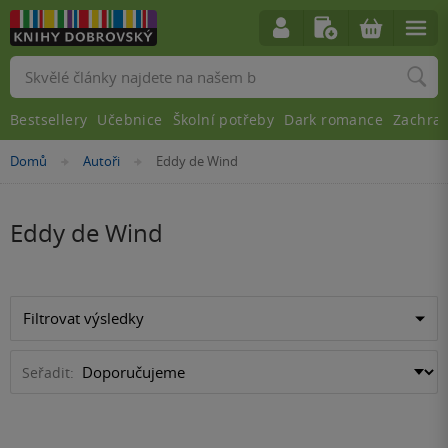
Vyhledávání
Bestsellery
Učebnice
Školní potřeby
Dark romance
Zachra
Nacházíte
Domů
Autoři
Eddy de Wind
»
»
se
zde:
Eddy de Wind
Filtrovat výsledky
Seřadit: