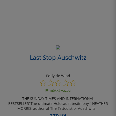
Last Stop Auschwitz
Eddy de Wind
0.0
z
měkká vazba
5
hvězdiček
THE SUNDAY TIMES AND INTERNATIONAL
BESTSELLER''The ultimate Holocaust testimony.'' HEATHER
MORRIS, author of The Tattooist of Auschwitz...