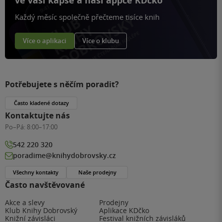
ve vaší kapse a naší appce KDčko
Každý měsíc společně přečteme tisíce knih
Více o aplikaci
Více o klubu
Potřebujete s něčím poradit?
Často kladené dotazy
Kontaktujte nás
Po–Pá:
8:00–17:00
542 220 320
poradime@knihydobrovsky.cz
Všechny kontakty
Naše prodejny
Často navštěvované
Akce a slevy
Prodejny
Klub Knihy Dobrovský
Aplikace KDčko
Knižní závisláci
Festival knižních závisláků