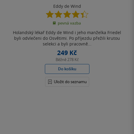
Eddy de Wind
4.4
z
pevná vazba
5
hvězdiček
Holandský lékař Eddy de Wind i jeho manželka Friedel
byli odvlečeni do Osvětimi. Po příjezdu přežili krutou
selekci a byli pracovně...
249 Kč
Běžně
278 Kč
Do košíku
Uložit do seznamu