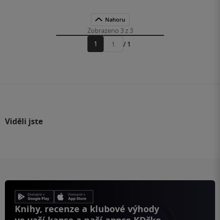
Nahoru
Zobrazeno 3 z 3
1
/ 1
Přejít
na
stránku
Viděli jste
Knihy, recenze a klubové výhody