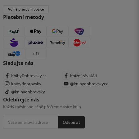
Volné pracovní pozice
Platební metody
+ 17
Sledujte nás
KnihyDobrovsky.cz
Knižní závisláci
knihydobrovsky
@knihydobrovskycz
@knihydobrovsky
Odebírejte nás
Každý měsíc společně přečteme tisíce knih
Odebírat