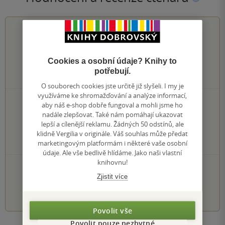
0.0
z
5
Cookies a osobní údaje? Knihy to
potřebují.
0
hodnocení čtenářů
O souborech cookies jste určitě již slyšeli. I my je
využíváme ke shromažďování a analýze informací,
0×
5 hvězdiček
aby náš e-shop dobře fungoval a mohli jsme ho
0×
4 hvězdičky
nadále zlepšovat. Také nám pomáhají ukazovat
0×
lepší a cílenější reklamu. Žádných 50 odstínů, ale
3 hvězdičky
0×
klidně Vergilia v originále. Váš souhlas může předat
2 hvězdičky
0×
marketingovým platformám i některé vaše osobní
1 hvezdička
údaje. Ale vše bedlivě hlídáme. Jako naši vlastní
knihovnu!
PŘIDEJTE SVÉ HODNOCENÍ KNIHY
Zjistit více
1
2
3
4
5
Povolit vše
Povolit pouze nezbytné