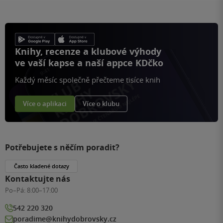
Knihy, recenze a klubové výhody
ve vaší kapse a naší appce KDčko
Každý měsíc společně přečteme tisíce knih
Více o aplikaci
Více o klubu
Potřebujete s něčím poradit?
Často kladené dotazy
Kontaktujte nás
Po–Pá:
8:00–17:00
542 220 320
poradime@knihydobrovsky.cz