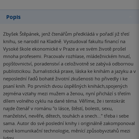
Popis
Zbyšek Štěpánek, jenž čtenářům předkládá v pořadí již třetí
knihu, se narodil na Kladně. Vystudoval fakultu financí na
Vysoké škole ekonomické v Praze a ve svém životě prošel
mnoha profesemi. Pracovalv rozhlase, mládežnickém hnutí,
pojišťovnictví, poradenství a celoživotně se zabývá odbornou
publisticikou. žurnalistická praxe, láska ke knihám a jazyku a v
neposlední řadů bohaté životní zkušenosti ho přivedly i ke
psaní knih. Po prvních dvou úspěšných knihách,spojených
zejména vztahy mezi mužem a ženou, nyní přichází s třetím
dílem volného cyklu na dané téma. Věříme, že i tentokrát
najde čtenář v románu "o lásce, štěstí, bolesti, sexu,
manželství, nevěře, dětech, touhách a snech..." třeba i sebe
sama. Autor do své poslední knihy i originálně zakomponoval
nové komunikační technologie, měnící způsobyvztahů mezi
lidmi.