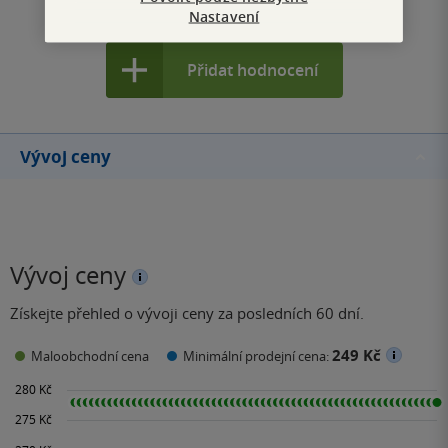
Zobrazit všechna hodnocení
Nastavení
Přidat hodnocení
Vývoj ceny
Vývoj ceny
Získejte přehled o vývoji ceny za posledních 60 dní.
249 Kč
Maloobchodní cena
Minimální prodejní cena: