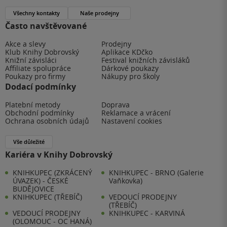
Všechny kontakty
Naše prodejny
Často navštěvované
Akce a slevy
Prodejny
Klub Knihy Dobrovský
Aplikace KDčko
Knižní závisláci
Festival knižních závisláků
Affiliate spolupráce
Dárkové poukazy
Poukazy pro firmy
Nákupy pro školy
Dodací podmínky
Platební metody
Doprava
Obchodní podmínky
Reklamace a vrácení
Ochrana osobních údajů
Nastavení cookies
Vše důležité
Kariéra v Knihy Dobrovský
KNIHKUPEC (ZKRÁCENÝ
KNIHKUPEC - BRNO (Galerie
ÚVAZEK) - ČESKÉ
Vaňkovka)
BUDĚJOVICE
KNIHKUPEC (TŘEBÍČ)
VEDOUCÍ PRODEJNY
(TŘEBÍČ)
VEDOUCÍ PRODEJNY
KNIHKUPEC - KARVINÁ
(OLOMOUC - OC HANÁ)