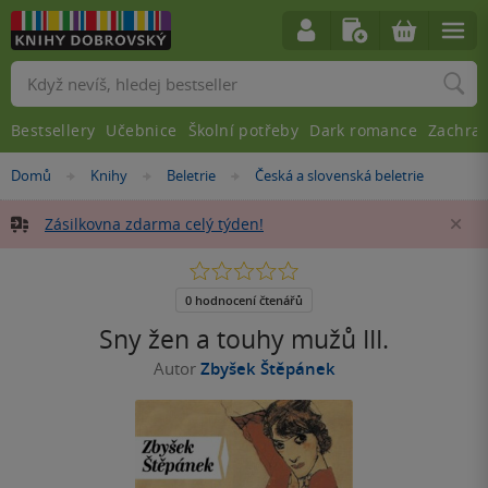
Vyhledávání
Bestsellery
Učebnice
Školní potřeby
Dark romance
Zachra
Nacházíte
Domů
Knihy
Beletrie
Česká a slovenská beletrie
»
»
»
se
zde:
Zásilkovna zdarma celý týden!
Za
0.0
z
5
0 hodnocení čtenářů
hvězdiček
Sny žen a touhy mužů III.
Autor
Zbyšek Štěpánek