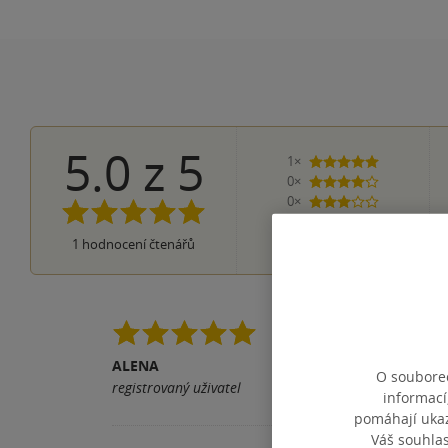
5.0
z
5
1×
5 hvězdiček
0×
4 hvězdičky
0×
3 hvězdičky
0×
2 hvězdičky
0×
1
hodnocení čtenářů
1 hvezdička
Tuto novinku jsem si 
je můj velký problém)
ALENA
O souborec
registrovaný uživatel
Pomohla vám tato rece
informací
pomáhají ukazo
Váš souhla