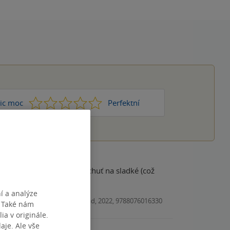
1
2
3
4
5
ic moc
Perfektní
mace, třeba i jak zkrotit chuť na sladké (což
í a analýze
Kniha, Vyšehrad, 2022, 9788076016330
. Také nám
ia v originále.
je. Ale vše