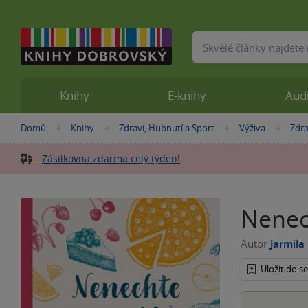
Vyhledávání
Knihy
E-knihy
Aud
Nacházíte
Domů
Knihy
Zdraví, Hubnutí a Sport
Výživa
Zdra
»
»
»
»
se
zde:
Zásilkovna zdarma celý týden!
Nenec
Autor
Jarmil
Uložit do 