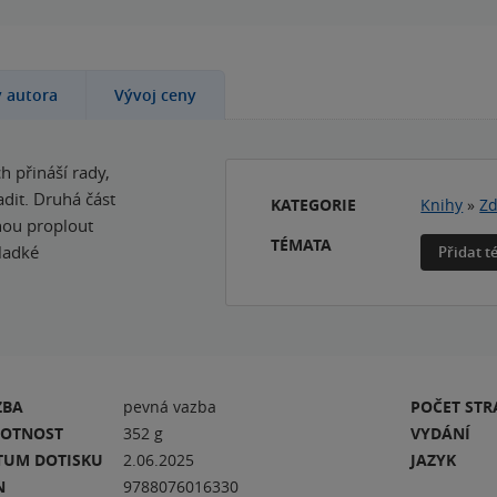
y autora
Vývoj ceny
 přináší rady,
adit. Druhá část
KATEGORIE
Knihy
»
Zd
hou proplout
TÉMATA
sladké
Přidat 
ZBA
pevná vazba
POČET ST
OTNOST
352 g
VYDÁNÍ
TUM DOTISKU
2.06.2025
JAZYK
N
9788076016330