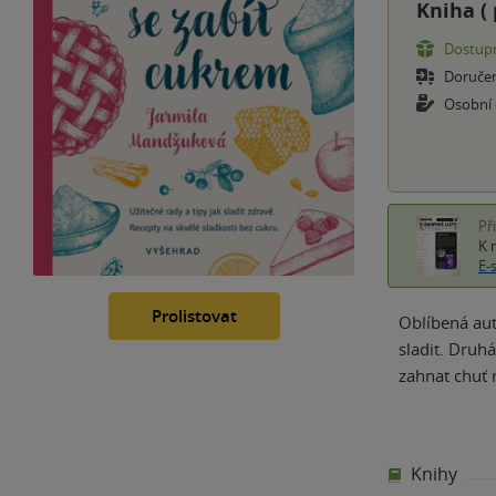
Kniha (
Dostupn
Doruče
Osobní
Př
K 
E-
Prolistovat
Oblíbená aut
sladit. Druh
zahnat chuť 
Knihy