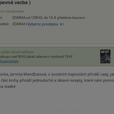
pevná vazba
)
é u dodavatele
ní
ZDARMA od 1299 Kč, do 14. 8. předáme dopravci
Vyberte prodejnu
 odběr
ZDARMA (
)
i zaslání zboží balíčkem
nákupu nad 99 Kč
dárek zdarma
v hodnotě 19 Kč
shopové listy
orka, Jarmila Mandžuková, v úvodních kapitolách přináší rady, ja
á část knihy přináší jednoduché a lákavé recepty, které nám pomo
na sladké