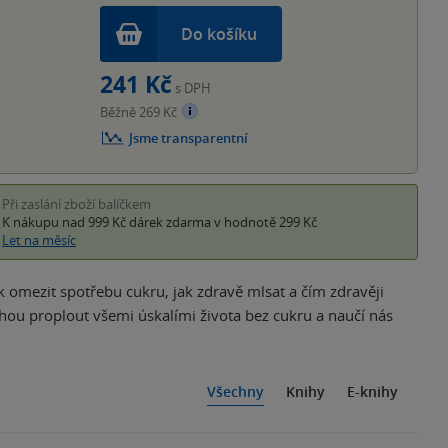
Do košíku
241 Kč
s DPH
Běžně 269 Kč
Jsme transparentní
Při zaslání zboží balíčkem
K nákupu nad 999 Kč
dárek zdarma
v hodnotě 299 Kč
Let na měsíc
k omezit spotřebu cukru, jak zdravě mlsat a čím zdravěji
hou proplout všemi úskalími života bez cukru a naučí nás
Všechny
Knihy
E-knihy