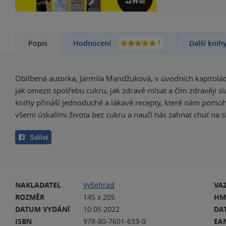
1
Popis
Hodnocení
Další knih
Oblíbená autorka, Jarmila Mandžuková, v úvodních kapitolách
jak omezit spotřebu cukru, jak zdravě mlsat a čím zdravěji sl
knihy přináší jednoduché a lákavé recepty, které nám pomo
všemi úskalími života bez cukru a naučí nás zahnat chuť na 
Sdílet
NAKLADATEL
Vyšehrad
VA
ROZMĚR
145 x 205
HM
DATUM VYDÁNÍ
10.05.2022
DA
ISBN
978-80-7601-633-0
EA