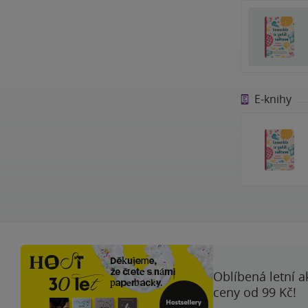
E-knihy
Oblíbená letní a
ceny od 99 Kč!