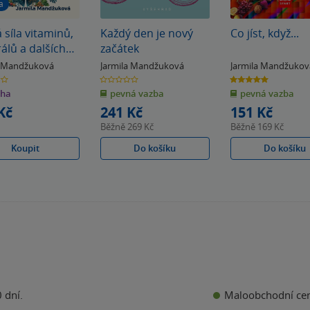
a
 síla vitaminů,
Každý den je nový
Co jíst, když...
álů a dalších
začátek
a Mandžuková
Jarmila Mandžuková
Jarmila Mandžukov
0.0
5.0
z
z
iha
pevná vazba
pevná vazba
5
5
k
hvězdiček
hvězdiček
Kč
241 Kč
151 Kč
Běžně
269 Kč
Běžně
169 Kč
Koupit
Do košíku
Do košíku
Maloobchodní ce
 dní.