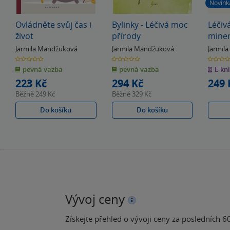
Novink
Ovládněte svůj čas i
Bylinky - Léčivá moc
Léčivá
život
přírody
miner
látek
Jarmila Mandžuková
Jarmila Mandžuková
Jarmil
0.0
0.0
0.0
z
z
z
pevná vazba
pevná vazba
E-kn
5
5
5
hvězdiček
hvězdiček
hvězdiče
223 Kč
294 Kč
249 
Běžně
249 Kč
Běžně
329 Kč
Do košíku
Do košíku
Vývoj ceny
Získejte přehled o vývoji ceny za posledních 60