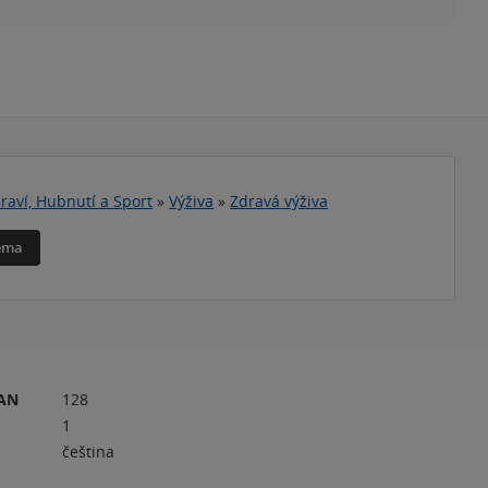
raví, Hubnutí a Sport
»
Výživa
»
Zdravá výživa
téma
RAN
128
1
čeština