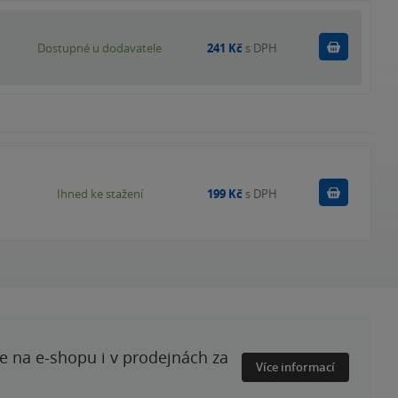
Do košík
Dostupné u dodavatele
241 Kč
s DPH
Koupit
Ihned ke stažení
199 Kč
s DPH
te na e-shopu i v prodejnách za
Více informací