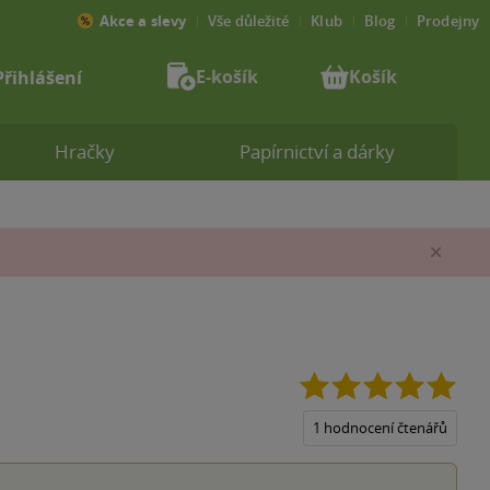
Akce a slevy
Vše důležité
Klub
Blog
Prodejny
E-košík
Košík
Přihlášení
Hračky
Papírnictví a dárky
Zav
5.0
z
5
1 hodnocení čtenářů
hvěz