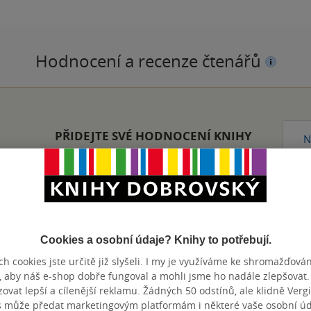
Hodnocení a recenze čtenářů
PŘIDEJTE SVÉ HODNOCENÍ KNIHY
N
koupila spolu s dalšími knihami na hubnutí. Přináší zajímavé infor
Cookies a osobní údaje? Knihy to potřebují.
 a skvělé light recepty na sladkosti bez cukru. Doporučuji.
h cookies jste určitě již slyšeli. I my je využíváme ke shromažďován
nze?
Ano
6
, aby náš e-shop dobře fungoval a mohli jsme ho nadále zlepšovat
vat lepší a cílenější reklamu. Žádných 50 odstínů, ale klidně Vergil
s může předat marketingovým platformám i některé vaše osobní úda