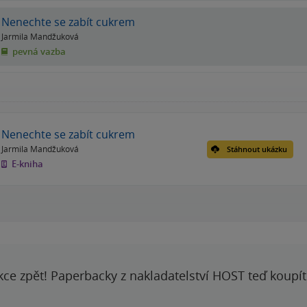
Nenechte se zabít cukrem
Jarmila Mandžuková
pevná vazba
Nenechte se zabít cukrem
Jarmila Mandžuková
Stáhnout ukázku
E-kniha
kce zpět! Paperbacky z nakladatelství HOST teď koupí