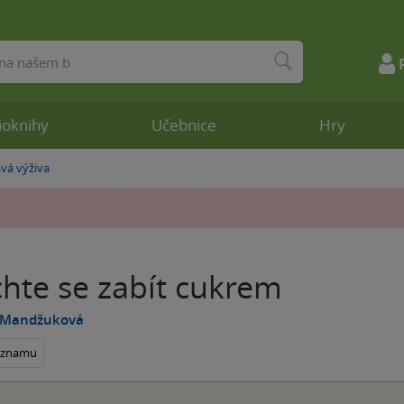
ioknihy
Učebnice
Hry
vá výživa
hte se zabít cukrem
a Mandžuková
seznamu