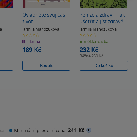
Ovládněte svůj čas i
Peníze a zdraví – Jak
život
ušetřit a jíst zdravě
á
Jarmila Mandžuková
Jarmila Mandžuková
0.0
0.0
z
z
E-kniha
měkká vazba
5
5
hvězdiček
hvězdiček
189 Kč
232 Kč
Běžně
259 Kč
Koupit
Do košíku
241 Kč
na
Minimální prodejní cena: