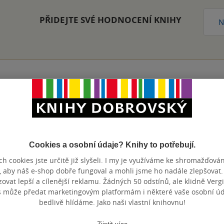
PŘIDEJTE SVÉ HODNOCENÍ KNIHY
N
Přidat hodnocení
Cookies a osobní údaje? Knihy to potřebují.
h cookies jste určitě již slyšeli. I my je využíváme ke shromažďován
, aby náš e-shop dobře fungoval a mohli jsme ho nadále zlepšovat
vat lepší a cílenější reklamu. Žádných 50 odstínů, ale klidně Vergil
s může předat marketingovým platformám i některé vaše osobní úda
bedlivě hlídáme. Jako naši vlastní knihovnu!
Maloobchodní ce
 dní.
Zjistit více