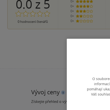
0.0
z
5
0×
5 hvězdiček
0×
4 hvězdičky
0×
3 hvězdičky
0×
2 hvězdičky
0×
0
hodnocení čtenářů
1 hvezdička
O souborec
informací
pomáhají ukazo
Vývoj ceny
Váš souhla
Získejte přehled o vývoji ceny za posledních 60