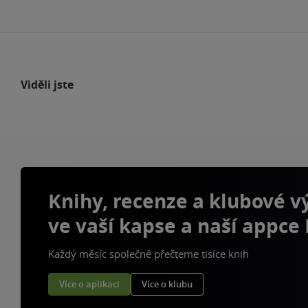
Viděli jste
Knihy, recenze a klubové 
ve vaší kapse a naší appce
Každý měsíc společně přečteme tisíce knih
Více o aplikaci
Více o klubu