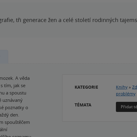
grafie, tři generace žen a celé století rodinných tajem
y
 mozek. A věda
s tím, jak se
KATEGORIE
Knihy
»
Zd
hu a spoustu
problémy
vě uznávaný
TÉMATA
Přidat 
ké poznatky o
aždý den.
tým spouštěčem
ální
alšího seznamu