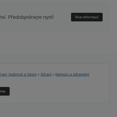
ství. Předobjednejte nyní!
Více informací
raví, Hubnutí a Sport
»
Zdraví
»
Nemoci a zdravotní
téma