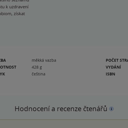
stu k uzdravení
obiom, získat
ZBA
měkká vazba
POČET ST
OTNOST
428 g
VYDÁNÍ
ZYK
čeština
ISBN
Hodnocení a recenze čtenářů