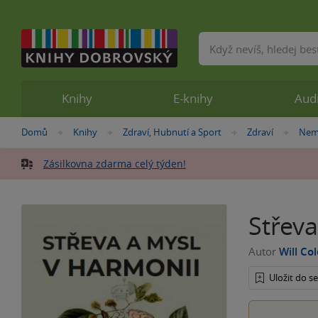
Vyhledávání
Knihy
E-knihy
Aud
Nacházíte
Domů
Knihy
Zdraví, Hubnutí a Sport
Zdraví
Nemo
»
»
»
»
se
zde:
Zásilkovna zdarma celý týden!
Střeva
Autor
Will Co
Uložit do 