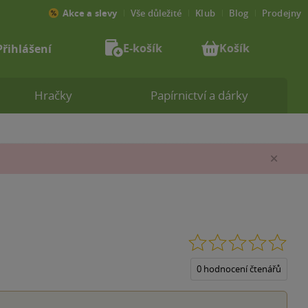
Akce a slevy
Vše důležité
Klub
Blog
Prodejny
E-košík
Košík
Přihlášení
Hračky
Papírnictví a dárky
Zav
0.0
z
5
0 hodnocení čtenářů
hvěz