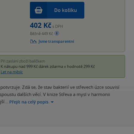
Do košíku
402 Kč
s DPH
Běžně 449 Kč
Jsme transparentní
Při zaslání zboží balíčkem
K nákupu nad 999 Kč
dárek zdarma
v hodnotě 299 Kč
Let na měsíc
tvrzuje. Zdá se, že stav bakterií ve střevech úzce souvisí
poustu dalších věcí. V knize Střeva a mysl v harmonii
jší…
Přejít na celý popis