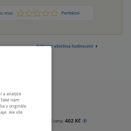
1
2
3
4
5
ic moc
Perfektní
Zobrazit všechna hodnocení
í a analýze
. Také nám
ia v originále.
je. Ale vše
402 Kč
na
Minimální prodejní cena: