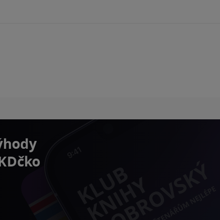
výhody
 KDčko