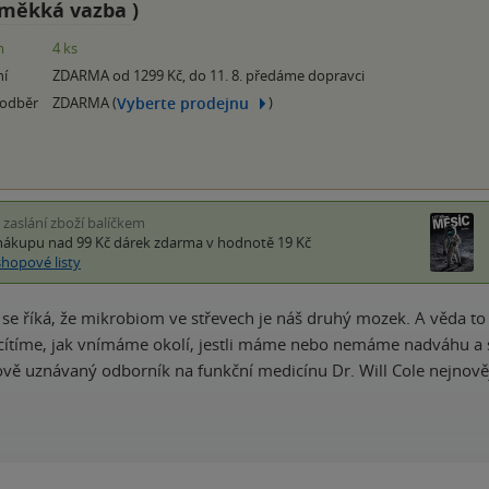
měkká vazba
)
m
4 ks
ní
ZDARMA od 1299 Kč, do 11. 8. předáme dopravci
Vyberte prodejnu
 odběr
ZDARMA (
)
i zaslání zboží balíčkem
nákupu nad 99 Kč
dárek zdarma
v hodnotě 19 Kč
shopové listy
e říká, že mikrobiom ve střevech je náš druhý mozek. A věda to po
e cítíme, jak vnímáme okolí, jestli máme nebo nemáme nadváhu a s
ově uznávaný odborník na funkční medicínu Dr. Will Cole nejnově