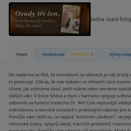
Jedna stará foto
0
Popis
Hodnocení
Vývoj cen
Ne nadarmo se říká, že mikrobiom ve střevech je náš druhý
to potvrzuje. Zdá se, že stav bakterií ve střevech úzce souvisí 
cítíme, jak vnímáme okolí, jestli máme nebo nemáme nadvá
dalších věcí. V knize Střeva a mysl v harmonii spojuje světo
odborník na funkční medicínu Dr. Will Cole nejnovější vědec
mikrobiomu a nervové soustavě s praktickými nástroji pro k
Pomůže vám utišit to, co nazývá "emočním zánětem", skry
chronické únavy, výkyvů nálad, trávicích problémů i hormon
nerovnováhy. Pomůže vám obnovit váš mikrobiom. Místo d