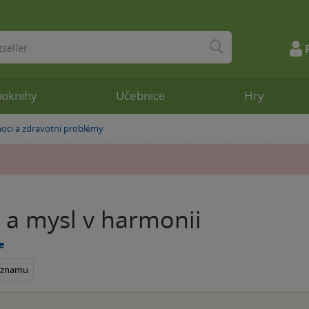
ioknihy
Učebnice
Hry
ci a zdravotní problémy
 a mysl v harmonii
le
seznamu