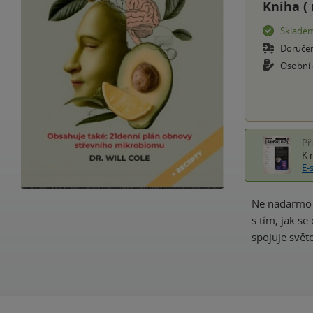
Kniha (
Sklade
Doruče
Osobní
Př
K 
E-
Ne nadarmo s
s tím, jak s
spojuje svět