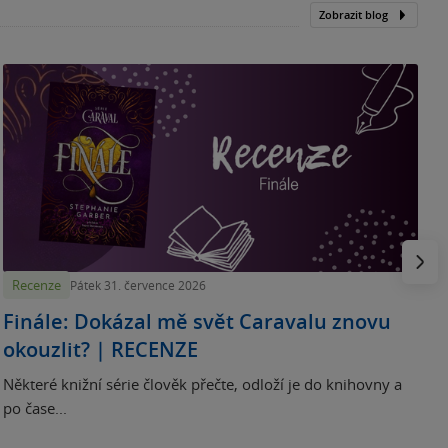
Zobrazit blog
„
p
H
e
Násled
Recenze
Pátek 31. července 2026
Finále: Dokázal mě svět Caravalu znovu
okouzlit? | RECENZE
Některé knižní série člověk přečte, odloží je do knihovny a
po čase...