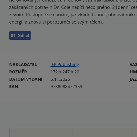
zakázaných potravin Dr. Cole nabízí něco jiného: 21denní ce
zevnitř. Postupně se naučíte, jak zklidnit zánět, obnovit mikr
energii a znovu si porozumět se svým tělem.
Sdílet
NAKLADATEL
IFP Publishing
VA
ROZMĚR
172 x 247 x 20
HM
DATUM VYDÁNÍ
5.11.2025
JA
EAN
9788088472353