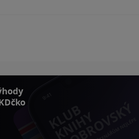
výhody
 KDčko