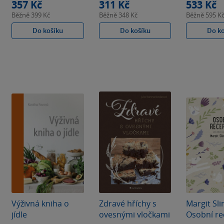
357 Kč
311 Kč
533 Kč
Běžně
399 Kč
Běžně
348 Kč
Běžně
595 K
Do košíku
Do košíku
Do k
Výživná kniha o
Zdravé hříchy s
Margit Sl
jídle
ovesnými vločkami
Osobní re