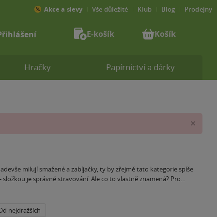
Akce a slevy
Vše důležité
Klub
Blog
Prodejny
E-košík
Košík
Přihlášení
Hračky
Papírnictví a dárky
Zav
 nadevše milují smažené a zabíjačky, ty by zřejmě tato kategorie spíše
í - složkou je správné stravování. Ale co to vlastně znamená? Pro
ělou variantou budou série
Fitreceptů
nebo vyhlášené bio vaření
živu po infarktu nebo během těhotenství.
Od nejdražších