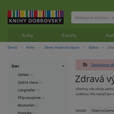
Vyhledávání
Knihy
E-knihy
Aud
Nacházíte
Domů
Knihy
Zdraví, Hubnutí a Sport
Výživa
Zdra
»
»
»
»
se
zde:
Zásilkovna zd
Stav
Defekt
Zdravá v
(8)
Dobrá sleva
(3)
Všechny nás občas zachvátí
Longseller
(2)
vyděsila.) Ale nestačí jen
Připravujeme
(2)
každého asi trochu něco ji
Pokud chcete zhubnout či
Bestseller
(1)
Lahodně s Ellou
. Můžete
Doporučujem
Seřadit:
Novinka
(1)