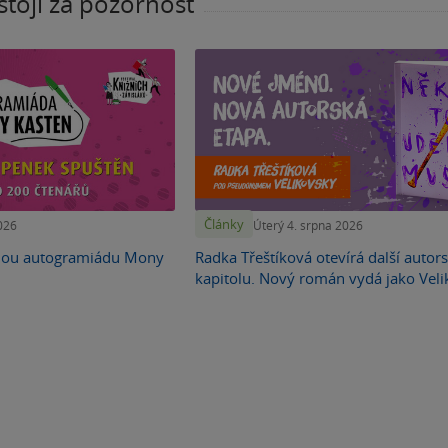
stojí za pozornost
Články
026
Úterý 4. srpna 2026
nou autogramiádu Mony
Radka Třeštíková otevírá další autor
kapitolu. Nový román vydá jako Vel