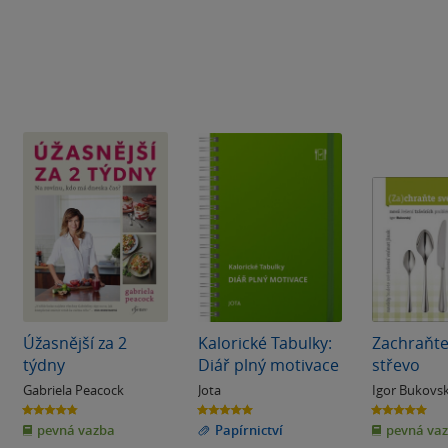
Úžasnější za 2
Kalorické Tabulky:
Zachraňte
týdny
Diář plný motivace
střevo
Gabriela Peacock
Jota
Igor Bukovs
4.8
5.0
5.0
z
z
z
pevná vazba
Papírnictví
pevná va
5
5
5
hvězdiček
hvězdiček
hvězdiček