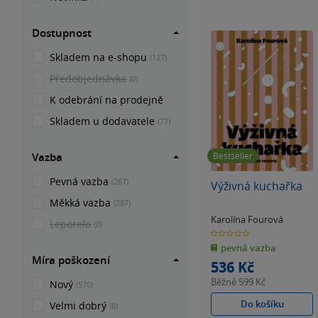
Velmi poučné budou napřík
jak si připravit zdravou s
vegetariány i vegany ne
Dostupnost
Skladem na e-shopu
(127)
Předobjednávka
(0)
K odebrání na prodejně
Skladem u dodavatele
(77)
Vazba
Bestseller
Pevná vazba
(267)
Výživná kuchařka
Měkká vazba
(287)
Karolína Fourová
Leporelo
(0)
0.0
z
pevná vazba
5
hvězdiček
Míra poškození
536 Kč
Běžně
599 Kč
Nový
(570)
Do košíku
Velmi dobrý
(8)