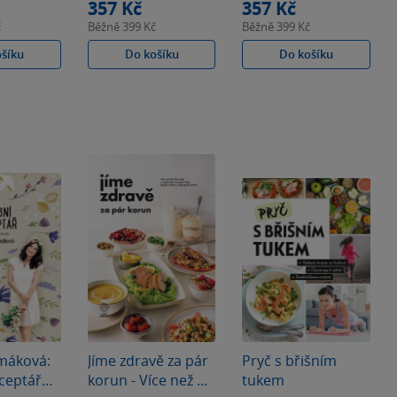
357 Kč
357 Kč
č
Běžně
399 Kč
Běžně
399 Kč
ošíku
Do košíku
Do košíku
imáková:
Jíme zdravě za pár
Pryč s břišním
ceptář
korun - Více než 90
tukem