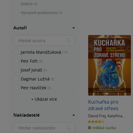
Dobrý
(0)
Výrazné poškození
(0)
Autoři
Jarmila Mandžuková
(10)
Petr Fořt
(8)
Josef Jonáš
(6)
Dagmar Lužná
(6)
Petr Havlíček
(6)
+ Ukázat více
Kuchařka pro
zdravé střevo
Nakladatelé
David Frej
,
Kateřina
Weinerová
4.3
z
měkká vazba
5
hvězdiček