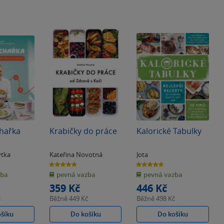
ikněte spolu s vybranými tituly do světa bylinek! Nebo se inspirujte,
ly jako
Cukrfree
a série Doba jedová, biokuchařky, recepty pro
hařka
Krabičky do práce
Kalorické Tabulky
ytka
Kateřina Novotná
Jota
5.0
4.7
z
z
zba
pevná vazba
pevná vazba
5
5
hvězdiček
hvězdiček
359 Kč
446 Kč
č
Běžně
449 Kč
Běžně
498 Kč
ošíku
Do košíku
Do košíku