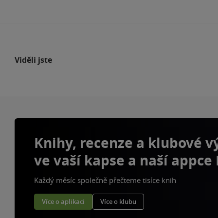
Viděli jste
Knihy, recenze a klubové 
ve vaší kapse a naší appce
Každý měsíc společně přečteme tisíce knih
Více o aplikaci
Více o klubu