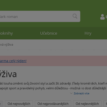
ioknihy
Učebnice
Hry
vá výživa
arma celý týden!
ýživa
 touha změnit svůj životní styl a začít žít zdravěji. (Tedy kromě těch, kteří
 zapojit sport a pravidelný pohyb, velmi důležitou - možná i o dost důležitějš
ného, záleží na našem cíli.
Zobrazit
více
 jinak vyrýsovat svoji postavu, volte návodné kuchařky z této nabídky. Skv
 zde najít také řešení hladiny krevního cukru, únavy, či dokonce tipy na vý
e
Od nejnovějších
Od nejprodávanějších
Od nejlevnějších