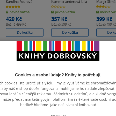
pro zdraví
Karolína Fourová
Kammerlanderová Julia
Margit Slim
pohodu
5.0
0.0
3.0
z
z
z
pevná vazba
pevná vazba
měkká va
5
5
5
hvězdiček
hvězdiček
hvězdiček
429 Kč
357 Kč
399 Kč
Běžně
499 Kč
Běžně
399 Kč
Běžně
499 K
Do košíku
Do košíku
Do k
Cookies a osobní údaje? Knihy to potřebují.
h cookies jste určitě již slyšeli. I my je využíváme ke shromažďován
, aby náš e-shop dobře fungoval a mohli jsme ho nadále zlepšovat
vat lepší a cílenější reklamu. Žádných 50 odstínů, ale klidně Vergil
s může předat marketingovým platformám i některé vaše osobní úda
bedlivě hlídáme. Jako naši vlastní knihovnu!
Zjistit více