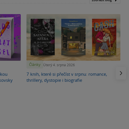
Články
Úterý 4. srpna 2026
Násled
skou
7 knih, které si přečíst v srpnu: romance,
ikovsky
thrillery, dystopie i biografie
F
o