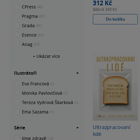
312 Kč
CPress
(42)
Běžně
349 Kč
Pragma
(37)
Do košíku
Grada
(31)
Esence
(31)
Anag
(27)
+ Ukázat více
Ilustrátoři
Eva Francová
(1)
Monika Pavlovičová
(1)
Tereza Vydrová Škarková
(1)
Ema Sazama
(1)
Ultrazpracovaní
Série
lidé
Jíme zdravě
(12)