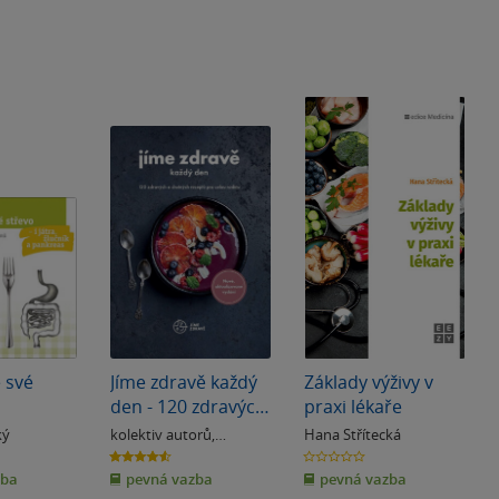
 své
Jíme zdravě každý
Základy výživy v
den - 120 zdravých
praxi lékaře
a chutných
ký
kolektiv autorů
,
Hana Střítecká
receptů pro celou
Barbora Hlubučková
4.6
0.0
z
z
rodinu
zba
pevná vazba
pevná vazba
5
5
hvězdiček
hvězdiček