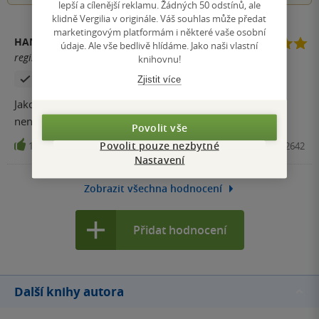
lepší a cílenější reklamu. Žádných 50 odstínů, ale
klidně Vergilia v originále. Váš souhlas může předat
marketingovým platformám i některé vaše osobní
HANA KRAMÁŘOVÁ
údaje. Ale vše bedlivě hlídáme. Jako naši vlastní
registrovaný uživatel
knihovnu!
Zakoupil produkt
Zjistit více
Jako vždy: skvělý J. Oliver a navíc recepty vesměs velmi
nenáročné na suroviny a práci.
Povolit vše
Povolit pouze nezbytné
10
Kniha, Slovart, 2025, 9788027612642
Nastavení
Zobrazit všechna hodnocení
Přidat hodnocení
Další knihy autora