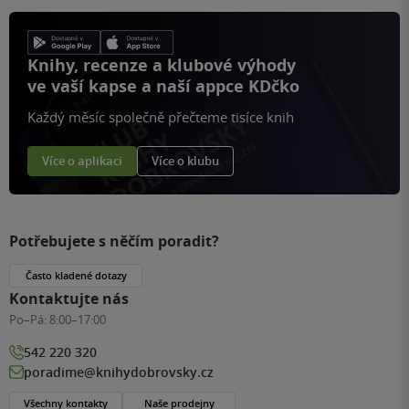
Knihy, recenze a klubové výhody
ve vaší kapse a naší appce KDčko
Každý měsíc společně přečteme tisíce knih
Více o aplikaci
Více o klubu
Potřebujete s něčím poradit?
Často kladené dotazy
Kontaktujte nás
Po–Pá:
8:00–17:00
542 220 320
poradime@knihydobrovsky.cz
Všechny kontakty
Naše prodejny