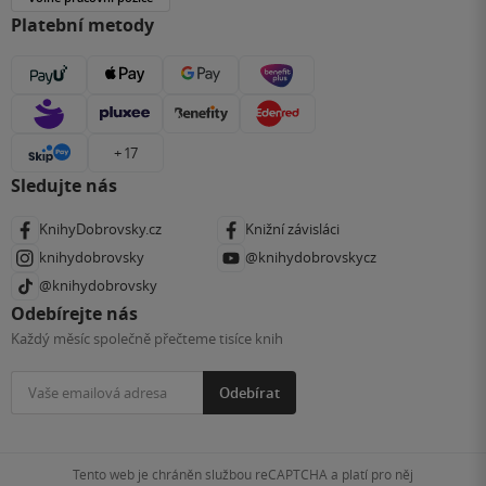
Platební metody
+ 17
Sledujte nás
KnihyDobrovsky.cz
Knižní závisláci
knihydobrovsky
@knihydobrovskycz
@knihydobrovsky
Odebírejte nás
Každý měsíc společně přečteme tisíce knih
Odebírat
Tento web je chráněn službou reCAPTCHA a platí pro něj