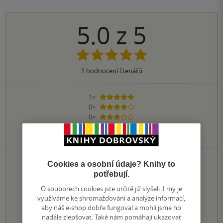
5.0
z
5
1
hodnocení čtenářů
1×
5 hvězdiček
0×
4 hvězdičky
0×
3 hvězdičky
0×
2 hvězdičky
0×
1 hvezdička
PŘIDEJTE SVÉ HODNOCENÍ KNIHY
Cookies a osobní údaje? Knihy to
potřebují.
Hodnocení našich knihkupců: 0.0 z 5
O souborech cookies jste určitě již slyšeli. I my je
využíváme ke shromažďování a analýze informací,
1
2
3
4
5
aby náš e-shop dobře fungoval a mohli jsme ho
nadále zlepšovat. Také nám pomáhají ukazovat