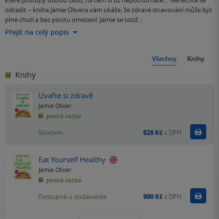
které postupy budou tabu, na čem si už nepochutnáte… Nenechte se
odradit – kniha Jamie Olivera vám ukáže, že zdravé stravování může být
plné chutí a bez pocitu omezení. Jamie se totiž…
Přejít na celý popis
Všechny
Knihy
Knihy
Uvařte si zdravě
Jamie Oliver
pevná vazba
Do k
Skladem
626 Kč
s DPH
Eat Yourself Healthy
Jamie Oliver
pevná vazba
Do k
Dostupné u dodavatele
990 Kč
s DPH