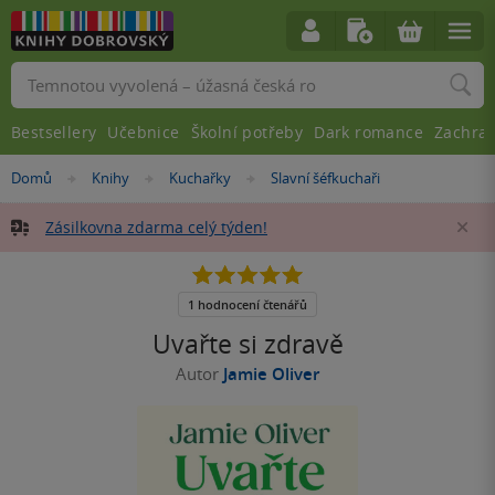
Vyhledávání
Bestsellery
Učebnice
Školní potřeby
Dark romance
Zachra
Nacházíte
Domů
Knihy
Kuchařky
Slavní šéfkuchaři
»
»
»
se
zde:
Zásilkovna zdarma celý týden!
Za
5.0
z
5
1 hodnocení čtenářů
hvězdiček
Uvařte si zdravě
Autor
Jamie Oliver