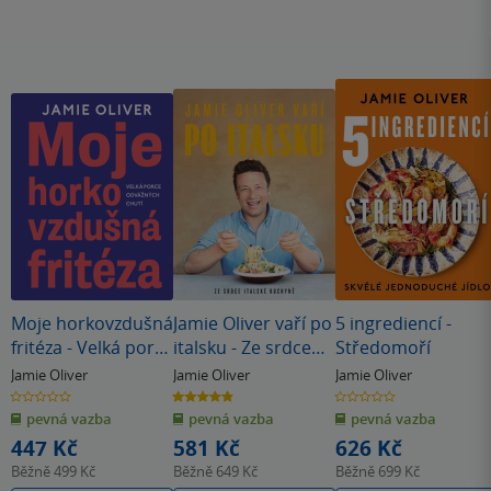
Moje horkovzdušná
Jamie Oliver vaří po
5 ingrediencí -
fritéza - Velká porce
italsku - Ze srdce
Středomoří
odvážných chutí
italské kuchyně
Jamie Oliver
Jamie Oliver
Jamie Oliver
0.0
4.9
0.0
z
z
z
pevná vazba
pevná vazba
pevná vazba
5
5
5
hvězdiček
hvězdiček
hvězdiček
447 Kč
581 Kč
626 Kč
Běžně
499 Kč
Běžně
649 Kč
Běžně
699 Kč