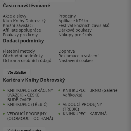
Často navštěvované
Akce a slevy
Prodejny
Klub Knihy Dobrovský
Aplikace KDčko
Knižní závisláci
Festival knižních závisláků
Affiliate spolupráce
Dárkové poukazy
Poukazy pro firmy
Nákupy pro školy
Dodací podmínky
Platební metody
Doprava
Obchodní podmínky
Reklamace a vrácení
Ochrana osobních údajů
Nastavení cookies
Vše důležité
Kariéra v Knihy Dobrovský
KNIHKUPEC (ZKRÁCENÝ
KNIHKUPEC - BRNO (Galerie
ÚVAZEK) - ČESKÉ
Vaňkovka)
BUDĚJOVICE
KNIHKUPEC (TŘEBÍČ)
VEDOUCÍ PRODEJNY
(TŘEBÍČ)
VEDOUCÍ PRODEJNY
KNIHKUPEC - KARVINÁ
(OLOMOUC - OC HANÁ)
Volné pracovní pozice