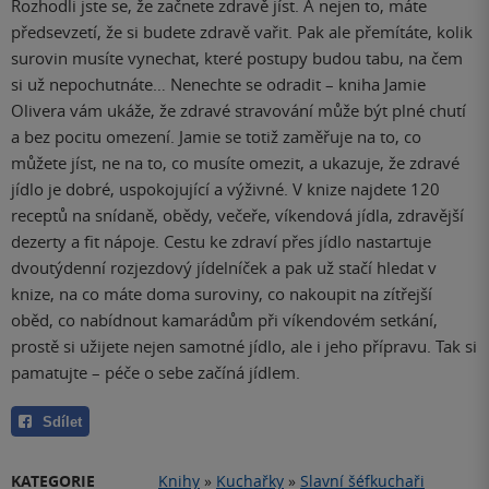
Rozhodli jste se, že začnete zdravě jíst. A nejen to, máte
předsevzetí, že si budete zdravě vařit. Pak ale přemítáte, kolik
surovin musíte vynechat, které postupy budou tabu, na čem
si už nepochutnáte… Nenechte se odradit – kniha Jamie
Olivera vám ukáže, že zdravé stravování může být plné chutí
a bez pocitu omezení. Jamie se totiž zaměřuje na to, co
můžete jíst, ne na to, co musíte omezit, a ukazuje, že zdravé
jídlo je dobré, uspokojující a výživné. V knize najdete 120
receptů na snídaně, obědy, večeře, víkendová jídla, zdravější
dezerty a fit nápoje. Cestu ke zdraví přes jídlo nastartuje
dvoutýdenní rozjezdový jídelníček a pak už stačí hledat v
knize, na co máte doma suroviny, co nakoupit na zítřejší
oběd, co nabídnout kamarádům při víkendovém setkání,
prostě si užijete nejen samotné jídlo, ale i jeho přípravu. Tak si
pamatujte – péče o sebe začíná jídlem.
Sdílet
KATEGORIE
Knihy
»
Kuchařky
»
Slavní šéfkuchaři