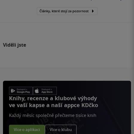
Články, které stojí za pozornost
Viděli jste
Knihy, recenze a klubové výhody
ve vaší kapse a naší appce KDčko
Každý měsíc společně přečteme tisíce knih
Více o aplikaci
Více o klubu