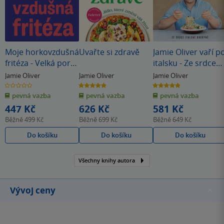
Moje horkovzdušná
Uvařte si zdravě
Jamie Oliver vaří p
fritéza - Velká porce
italsku - Ze srdce
odvážných chutí
italské kuchyně
Jamie Oliver
Jamie Oliver
Jamie Oliver
0.0
5.0
4.9
z
z
z
pevná vazba
pevná vazba
pevná vazba
5
5
5
hvězdiček
hvězdiček
hvězdiček
447 Kč
626 Kč
581 Kč
Běžně
499 Kč
Běžně
699 Kč
Běžně
649 Kč
Do košíku
Do košíku
Do košíku
Všechny knihy autora
Vývoj ceny