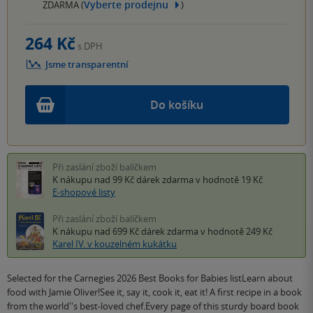
Vyberte prodejnu
ZDARMA (
)
264 Kč
s DPH
Jsme transparentní
Do košíku
Při zaslání zboží balíčkem
K nákupu nad 99 Kč
dárek zdarma
v hodnotě 19 Kč
E-shopové listy
Při zaslání zboží balíčkem
K nákupu nad 699 Kč
dárek zdarma
v hodnotě 249 Kč
Karel IV. v kouzelném kukátku
Selected for the Carnegies 2026 Best Books for Babies listLearn about
food with Jamie Oliver!See it, say it, cook it, eat it! A first recipe in a book
from the world''s best-loved chef.Every page of this sturdy board book