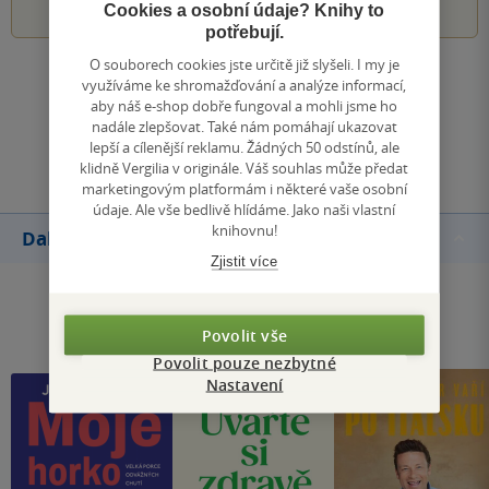
Cookies a osobní údaje? Knihy to
potřebují.
O souborech cookies jste určitě již slyšeli. I my je
Zobrazit všechna hodnocení
využíváme ke shromažďování a analýze informací,
aby náš e-shop dobře fungoval a mohli jsme ho
nadále zlepšovat. Také nám pomáhají ukazovat
Přidat hodnocení
lepší a cílenější reklamu. Žádných 50 odstínů, ale
klidně Vergilia v originále. Váš souhlas může předat
marketingovým platformám i některé vaše osobní
údaje. Ale vše bedlivě hlídáme. Jako naši vlastní
knihovnu!
Další knihy autora
Zjistit více
Povolit vše
Povolit pouze nezbytné
Nastavení