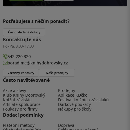
Potřebujete s něčím poradit?
Často kladené dotazy
Kontaktujte nás
Po–Pá:
8:00–17:00
542 220 320
poradime@knihydobrovsky.cz
Všechny kontakty
Naše prodejny
Často navštěvované
Akce a slevy
Prodejny
Klub Knihy Dobrovský
Aplikace KDčko
Knižní závisláci
Festival knižních závisláků
Affiliate spolupráce
Dárkové poukazy
Poukazy pro firmy
Nákupy pro školy
Dodací podmínky
Platební metody
Doprava
Obchodní podmínky
Reklamace a vrácení