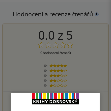
Hodnocení a recenze čtenářů
0.0
z
5
0
hodnocení čtenářů
0×
5 hvězdiček
0×
4 hvězdičky
0×
3 hvězdičky
0×
2 hvězdičky
0×
1 hvezdička
PŘIDEJTE SVÉ HODNOCENÍ KNIHY
1
2
3
4
5