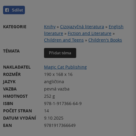
Sdílet
KATEGORIE
Knihy
»
Cizojazyčná literatura
»
English
literature
»
Fiction and Literature
»
Children and Teens
»
Children's Books
TÉMATA
Přidat téma
NAKLADATEL
Magic Cat Publishing
ROZMĚR
190 x 168 x 16
JAZYK
angličtina
VAZBA
pevná vazba
HMOTNOST
252 g
ISBN
978-1-917366-64-9
POČET STRAN
14
DATUM VYDÁNÍ
9.10.2025
EAN
9781917366649