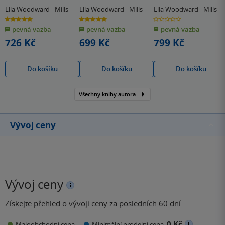
Cookbook
Based
Ella Woodward - Mills
Ella Woodward - Mills
Ella Woodward - Mills
5.0
5.0
0.0
z
z
z
pevná vazba
pevná vazba
pevná vazba
5
5
5
hvězdiček
hvězdiček
hvězdiček
726 Kč
699 Kč
799 Kč
Do košíku
Do košíku
Do košíku
Všechny knihy autora
Vývoj ceny
Vývoj ceny
Získejte přehled o vývoji ceny za posledních 60 dní.
0 Kč
Maloobchodní cena
Minimální prodejní cena: