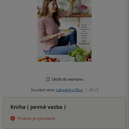
Uložit do seznamu
Součástí série:
Lahodně s Ellou
1. díl z 5
Kniha (
pevná vazba
)
Produkt je vyprodaný.