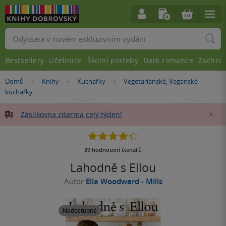
Vyhledávání
Bestsellery
Učebnice
Školní potřeby
Dark romance
Zachra
Nacházíte
Domů
Knihy
Kuchařky
Vegetariánské, Veganské
»
»
»
se
kuchařky
zde:
Zásilkovna zdarma celý týden!
Za
4.3
z
5
39 hodnocení čtenářů
hvězdiček
Lahodně s Ellou
Autor
Ella Woodward - Mills
Nedostupné