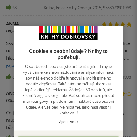
98
Kniha, Edice Knihy Omega, 2015, 9788073901998
ANNA
registrovaný uživatel
Skvělá kniha se spoustou receptů pro případ, že se mi chce
nechat se pro změnu vést někým jiným (než vlastní tvrdou
Cookies a osobní údaje? Knihy to
potřebují.
hlavou:)). Spousta super receptů - jednoduchých a jasných.
Některé suroviny si musím ale dokoupit, nejsou běžnou
O souborech cookies jste určitě již slyšeli. I my je
Přečíst
více
využíváme ke shromažďování a analýze informací,
součástí naší spíže:). Doporučuji i z pohledu výživového.
84
Kniha, Edice Knihy Omega, 2015, 9788073901998
aby náš e-shop dobře fungoval a mohli jsme ho
Skvělá kniha!
nadále zlepšovat. Také nám pomáhají ukazovat
lepší a cílenější reklamu. Žádných 50 odstínů, ale
ANONYM
klidně Vergilia v originále. Váš souhlas může předat
registrovaný uživatel
marketingovým platformám i některé vaše osobní
údaje. Ale vše bedlivě hlídáme. Jako naši vlastní
Co jsem zatím vařilo bylo moc dobré...i když jsem někdy
knihovnu!
musela lehce poupravit suroviny, protože nejsou úplně
Zjistit více
běžné.