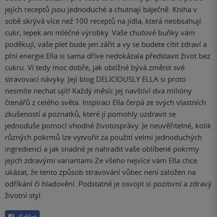
jejích receptů jsou jednoduché a chutnají báječně. Kniha v
sobě skrývá více než 100 receptů na jídla, která neobsahují
cukr, lepek ani mléčné výrobky. Vaše chuťové buňky vám
poděkují, vaše pleť bude jen zářit a vy se budete cítit zdraví a
plní energie.Ella si sama dříve nedokázala představit život bez
cukru. Ví tedy moc dobře, jak obtížné bývá změnit své
stravovací návyky. Její blog DELICIOUSLY ELLA si proto
nesmíte nechat ujít! Každý měsíc jej navštíví dva milióny
čtenářů z celého světa. Inspiraci Ella čerpá ze svých vlastních
zkušeností a poznatků, které jí pomohly uzdravit se
jednoduše pomocí vhodné životosprávy. Je neuvěřitelné, kolik
různých pokrmů lze vytvořit za použití velmi jednoduchých
ingrediencí a jak snadné je nahradit vaše oblíbené pokrmy
jejich zdravými variantami.Ze všeho nejvíce vám Ella chce
ukázat, že tento způsob stravování vůbec není založen na
odříkání či hladovění. Podstatné je osvojit si pozitivní a zdravý
životní styl.