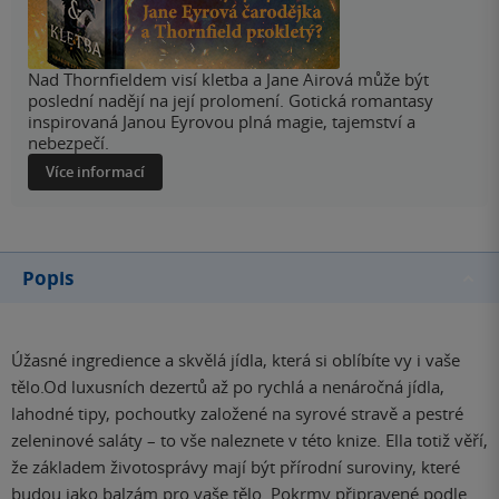
Nad Thornfieldem visí kletba a Jane Airová může být
poslední nadějí na její prolomení. Gotická romantasy
inspirovaná Janou Eyrovou plná magie, tajemství a
nebezpečí.
Více informací
Popis
Úžasné ingredience a skvělá jídla, která si oblíbíte vy i vaše
tělo.Od luxusních dezertů až po rychlá a nenáročná jídla,
lahodné tipy, pochoutky založené na syrové stravě a pestré
zeleninové saláty – to vše naleznete v této knize. Ella totiž věří,
že základem životosprávy mají být přírodní suroviny, které
budou jako balzám pro vaše tělo. Pokrmy připravené podle