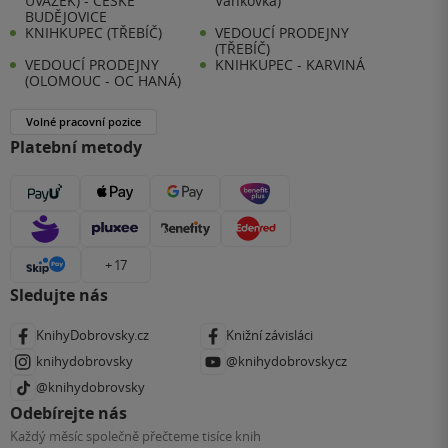
ÚVAZEK) - ČESKÉ
Vaňkovka)
BUDĚJOVICE
KNIHKUPEC (TŘEBÍČ)
VEDOUCÍ PRODEJNY
(TŘEBÍČ)
VEDOUCÍ PRODEJNY
KNIHKUPEC - KARVINÁ
(OLOMOUC - OC HANÁ)
Volné pracovní pozice
Platební metody
+ 17
Sledujte nás
KnihyDobrovsky.cz
Knižní závisláci
knihydobrovsky
@knihydobrovskycz
@knihydobrovsky
Odebírejte nás
Každý měsíc společně přečteme tisíce knih