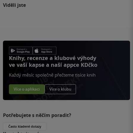
Viděli jste
Knihy, recenze a klubové výhody
ve vaší kapse a naší appce KDčko
Každý měsíc společně přečteme tisíce knih
Více o aplikaci
Více o klubu
Potřebujete s něčím poradit?
Často kladené dotazy