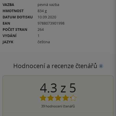
VAZBA
pevná vazba
HMOTNOST
834 g
DATUM DOTISKU
10.09.2020
EAN
9788073901998
POČET STRAN
264
VYDÁNÍ
1
JAZYK
čeština
Hodnocení a recenze čtenářů
4.3
z
5
39
hodnocení čtenářů