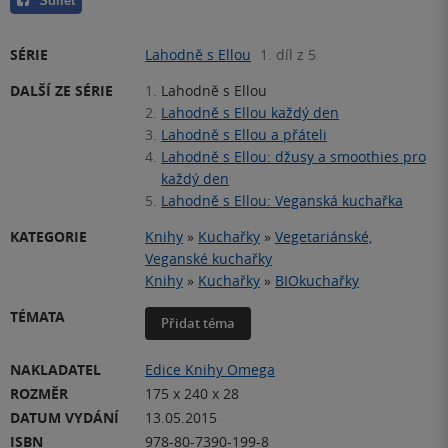
Sdílet
SÉRIE
Lahodně s Ellou
1. díl z 5
DALŠÍ ZE SÉRIE
1.
Lahodně s Ellou
2.
Lahodně s Ellou každý den
3.
Lahodně s Ellou a přáteli
4.
Lahodně s Ellou: džusy a smoothies pro
každý den
5.
Lahodně s Ellou: Veganská kuchařka
KATEGORIE
Knihy
»
Kuchařky
»
Vegetariánské,
Veganské kuchařky
Knihy
»
Kuchařky
»
BIOkuchařky
TÉMATA
Přidat téma
NAKLADATEL
Edice Knihy Omega
ROZMĚR
175 x 240 x 28
DATUM VYDÁNÍ
13.05.2015
ISBN
978-80-7390-199-8