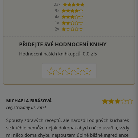
23×
5 hvězdiček
9×
4 hvězdičky
4×
3 hvězdičky
1×
2 hvězdičky
2×
1 hvezdička
PŘIDEJTE SVÉ HODNOCENÍ KNIHY
Hodnocení našich knihkupců: 0.0 z 5
1
2
3
4
5
MICHAELA BIRÁSOVÁ
registrovaný uživatel
Spousty zdravých receptů, ale narozdil od jiných kucharek
se k téhle nemůžu nějak dokopat abych něco uvařila, vždy
mi něco doma chybí, nejsou tam úplně běžné ingredience