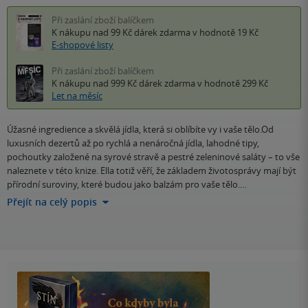
Při zaslání zboží balíčkem
K nákupu nad 99 Kč
dárek zdarma
v hodnotě 19 Kč
E-shopové listy
Při zaslání zboží balíčkem
K nákupu nad 999 Kč
dárek zdarma
v hodnotě 299 Kč
Let na měsíc
Úžasné ingredience a skvělá jídla, která si oblíbíte vy i vaše tělo.Od
luxusních dezertů až po rychlá a nenáročná jídla, lahodné tipy,
pochoutky založené na syrové stravě a pestré zeleninové saláty – to vše
naleznete v této knize. Ella totiž věří, že základem životosprávy mají být
přírodní suroviny, které budou jako balzám pro vaše tělo.…
Přejít na celý popis