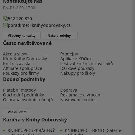
Kontaktujte nás
Po–Pá:
8:00–17:00
542 220 320
poradime@knihydobrovsky.cz
Všechny kontakty
Naše prodejny
Často navštěvované
Akce a slevy
Prodejny
Klub Knihy Dobrovský
Aplikace KDčko
Knižní závisláci
Festival knižních závisláků
Affiliate spolupráce
Dárkové poukazy
Poukazy pro firmy
Nákupy pro školy
Dodací podmínky
Platební metody
Doprava
Obchodní podmínky
Reklamace a vrácení
Ochrana osobních údajů
Nastavení cookies
Vše důležité
Kariéra v Knihy Dobrovský
KNIHKUPEC (ZKRÁCENÝ
KNIHKUPEC - BRNO (Galerie