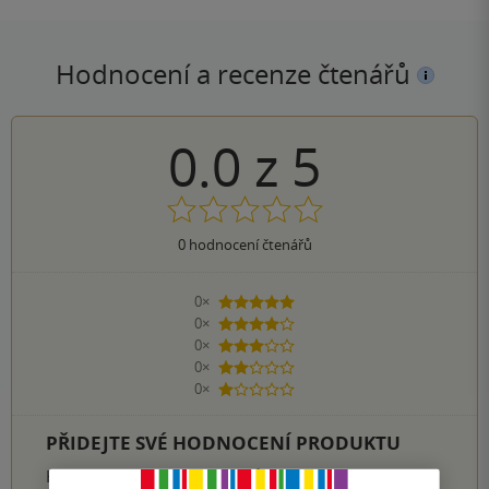
Hodnocení a recenze čtenářů
0.0
z
5
0
hodnocení čtenářů
0×
5 hvězdiček
0×
4 hvězdičky
0×
3 hvězdičky
0×
2 hvězdičky
0×
1 hvezdička
PŘIDEJTE SVÉ HODNOCENÍ PRODUKTU
Hodnocení našich knihkupců: 0.0 z 5