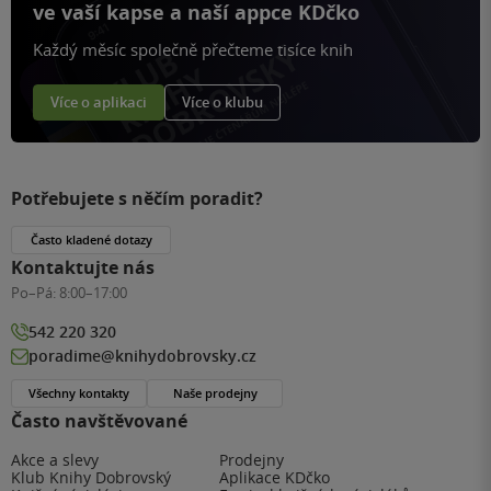
ve vaší kapse a naší appce KDčko
Každý měsíc společně přečteme tisíce knih
Více o aplikaci
Více o klubu
Potřebujete s něčím poradit?
Často kladené dotazy
Kontaktujte nás
Po–Pá:
8:00–17:00
542 220 320
poradime@knihydobrovsky.cz
Všechny kontakty
Naše prodejny
Často navštěvované
Akce a slevy
Prodejny
Klub Knihy Dobrovský
Aplikace KDčko