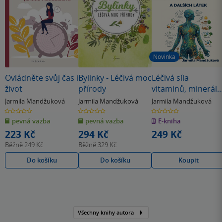
Novinka
Ovládněte svůj čas i
Bylinky - Léčivá moc
Léčivá síla
život
přírody
vitaminů, minerálů
a dalších látek
Jarmila Mandžuková
Jarmila Mandžuková
Jarmila Mandžuková
0.0
0.0
0.0
z
z
z
pevná vazba
pevná vazba
E-kniha
5
5
5
hvězdiček
hvězdiček
hvězdiček
223 Kč
294 Kč
249 Kč
Běžně
249 Kč
Běžně
329 Kč
Do košíku
Do košíku
Koupit
Všechny knihy autora