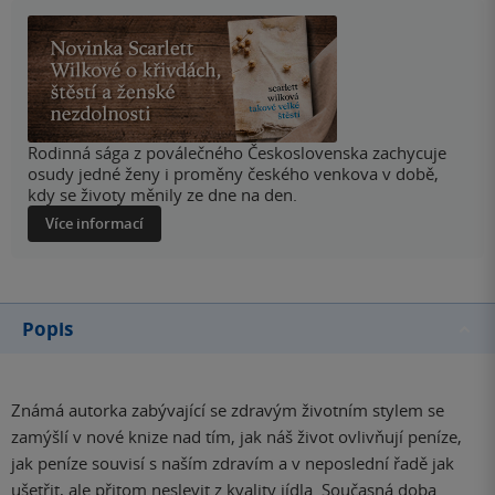
Rodinná sága z poválečného Československa zachycuje
osudy jedné ženy i proměny českého venkova v době,
kdy se životy měnily ze dne na den.
Více informací
Popis
Známá autorka zabývající se zdravým životním stylem se
zamýšlí v nové knize nad tím, jak náš život ovlivňují peníze,
jak peníze souvisí s naším zdravím a v neposlední řadě jak
ušetřit, ale přitom neslevit z kvality jídla. Současná doba