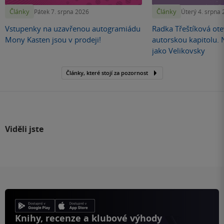
Články
Články
Pátek 7. srpna 2026
Úterý 4. srpna
Vstupenky na uzavřenou autogramiádu
Radka Třeštíková otev
Mony Kasten jsou v prodeji!
autorskou kapitolu.
jako Velikovsky
Články, které stojí za pozornost
Viděli jste
Knihy, recenze a klubové výhody