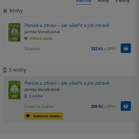
Všechny
Knihy
E-knihy
Knihy
Peníze a zdraví – Jak ušetřit a jíst zdravě
Jarmila Mandžuková
měkká vazba
Do k
Skladem
232 Kč
s DPH
E-knihy
Peníze a zdraví – Jak ušetřit a jíst zdravě
Jarmila Mandžuková
E-kniha
Koupit
Ihned ke stažení
209 Kč
s DPH
Stáhnout ukázku