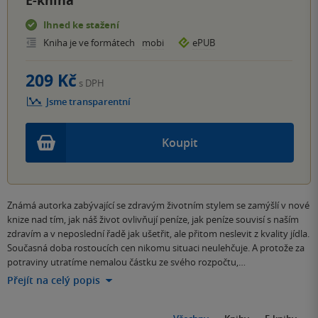
E-kniha
Ihned ke stažení
Kniha je ve formátech
mobi
ePUB
209 Kč
s DPH
Jsme transparentní
Koupit
Známá autorka zabývající se zdravým životním stylem se zamýšlí v nové
knize nad tím, jak náš život ovlivňují peníze, jak peníze souvisí s naším
zdravím a v neposlední řadě jak ušetřit, ale přitom neslevit z kvality jídla.
Současná doba rostoucích cen nikomu situaci neulehčuje. A protože za
potraviny utratíme nemalou částku ze svého rozpočtu,…
Přejít na celý popis