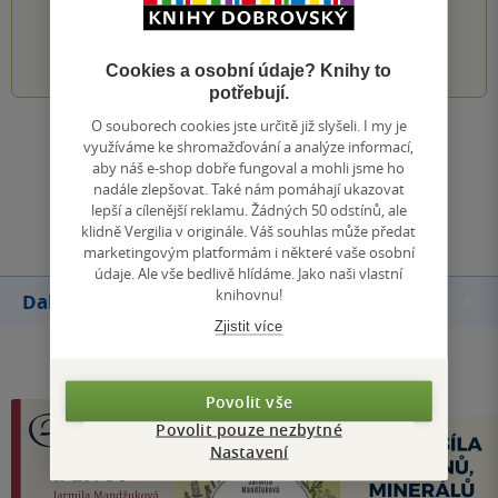
1
2
3
4
5
Cookies a osobní údaje? Knihy to
potřebují.
O souborech cookies jste určitě již slyšeli. I my je
Zobrazit všechna hodnocení
využíváme ke shromažďování a analýze informací,
aby náš e-shop dobře fungoval a mohli jsme ho
nadále zlepšovat. Také nám pomáhají ukazovat
Přidat hodnocení
lepší a cílenější reklamu. Žádných 50 odstínů, ale
klidně Vergilia v originále. Váš souhlas může předat
marketingovým platformám i některé vaše osobní
údaje. Ale vše bedlivě hlídáme. Jako naši vlastní
knihovnu!
Další knihy autora
Zjistit více
Povolit vše
Povolit pouze nezbytné
Nastavení