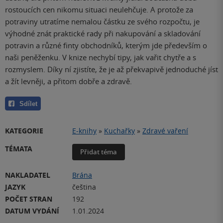
rostoucích cen nikomu situaci neulehčuje. A protože za
potraviny utratíme nemalou částku ze svého rozpočtu, je
výhodné znát praktické rady při nakupování a skladování
potravin a různé finty obchodníků, kterým jde především o
naši peněženku. V knize nechybí tipy, jak vařit chytře a s
rozmyslem. Díky ní zjistíte, že je až překvapivě jednoduché jíst
a žít levněji, a přitom dobře a zdravě.
Sdílet
KATEGORIE
E-knihy
»
Kuchařky
»
Zdravé vaření
TÉMATA
Přidat téma
NAKLADATEL
Brána
JAZYK
čeština
POČET STRAN
192
DATUM VYDÁNÍ
1.01.2024