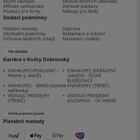
Knižní závisláci
Festival knižních závisláků
Affiliate spolupráce
Dárkové poukazy
Poukazy pro firmy
Nákupy pro školy
Dodací podmínky
Platební metody
Doprava
Obchodní podmínky
Reklamace a vrácení
Ochrana osobních údajů
Nastavení cookies
Vše důležité
Kariéra v Knihy Dobrovský
KNIHKUPEC/POKLADNÍ -
KNIHKUPEC (ZKRÁCENÝ
PRAHA 5, ANDĚL
ÚVAZEK) - ČESKÉ
BUDĚJOVICE
KNIHKUPEC - BRNO (Galerie
KNIHKUPEC (TŘEBÍČ)
Vaňkovka)
VEDOUCÍ PRODEJNY
VEDOUCÍ PRODEJNY
(TŘEBÍČ)
(OLOMOUC - OC HANÁ)
Volné pracovní pozice
Platební metody