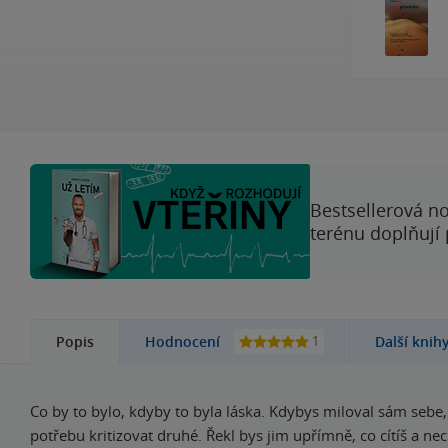
Bestsellerová no
terénu doplňují
1
Popis
Hodnocení
Další knih
Co by to bylo, kdyby to byla láska. Kdybys miloval sám sebe
potřebu kritizovat druhé. Řekl bys jim upřímně, co cítíš a nech