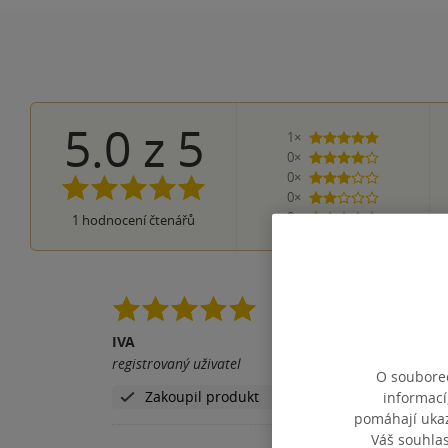
5.0
z
5
1×
5 hvězdiček
0×
4 hvězdičky
0×
3 hvězdičky
0×
2 hvězdičky
0×
1
hodnocení čtenářů
1 hvezdička
Spilko je úžasný auto
IVA
Pomohla vám tato rece
registrovaný uživatel
O souborec
Zakoupil produkt
informací
pomáhají ukazo
Váš souhla