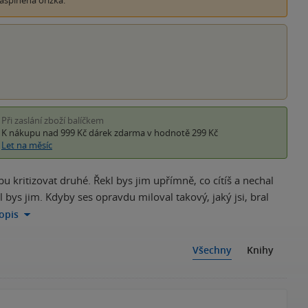
ašpiněná ořízka.
Při zaslání zboží balíčkem
K nákupu nad 999 Kč
dárek zdarma
v hodnotě 299 Kč
Let na měsíc
 kritizovat druhé. Řekl bys jim upřímně, co cítíš a nechal
al bys jim. Kdyby ses opravdu miloval takový, jaký jsi, bral
popis
Všechny
Knihy