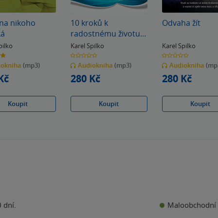
 na nikoho
10 kroků k
Odvaha žít
ká
radostnému životu a
naplnění svých snů
pilko
Karel Spilko
Karel Spilko
0.0
0.0
z
z
iokniha
(mp3)
Audiokniha
(mp3)
Audiokniha
(mp
5
5
k
hvězdiček
hvězdiček
Kč
280 Kč
280 Kč
Koupit
Koupit
Koupit
Maloobchodní 
 dní.