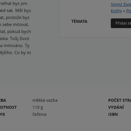
nelhal bys jim.
Smysl živo
aké tak. Měl bys
Knihy
»
Po
hat, protože bys
TÉMATA
Přidat 
m sebe miloval,
lal, pokud bych
ska: Tvůj život
 a milováno. Ty
ějšího. Co by to
ZBA
měkká vazba
POČET ST
OTNOST
110 g
VYDÁNÍ
ZYK
čeština
ISBN