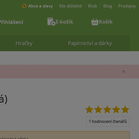
Akce a slevy
Vše důležité
Klub
Blog
Prodejny
E-košík
Košík
Přihlášení
Hračky
Papírnictví a dárky
Zav
á)
5.0
z
5
1 hodnocení čtenářů
hvěz