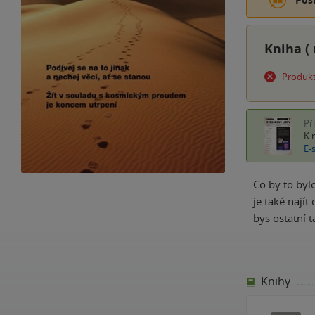
Kniha (
Produkt
Př
K 
E-
Co by to byl
je také najít
bys ostatní t
Knihy