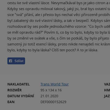
cestu ke své vlastní lásce. Nevymačkával bys je jako citron a 
Kdyby ses opravdu miloval takový, jaký jsi, bral bys ostatní t
sice "svá" přání, ale i přesto bys nechal věci přirozeně probí
byl zabalený do své vlastní lásky, a tak v bezpečí. Kdybys sá
rozhodoval by ses podle jednoduchého vzorce: "Co bych udě
se měl opravdu rád?" Povím ti, co by to bylo, kdyby to byla lá
by se změnil ve svátek a vše, s čím se potkáš, by bylo přijato
samotný jsi totiž esencí lásky, proto nikde nenajdeš nic krásn
bylo, kdyby to byla láska? Cítíš ten pocit? A to je láska.
Sdílet
NAKLADATEL
Trans World Tour
VA
ROZMĚR
95 x 134 x 16
HM
DATUM VYDÁNÍ
21.01.2020
JA
EAN
DEF0000152629