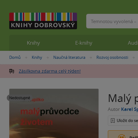
Vyhledávání
Knihy
E-knihy
Aud
Nacházíte
Domů
Knihy
Naučná literatura
Rozvoj osobnosti
»
»
»
se
zde:
Zásilkovna zdarma celý týden!
Malý 
Nedostupné
Autor
Karel S
Uložit do 
Poš