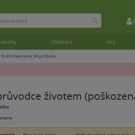
ioknihy
Učebnice
Hry
Vnitřní harmonie, Smysl života
»
průvodce životem (poškozen
pilko
seznamu
kozené