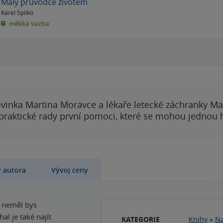
Malý průvodce životem
Karel Spilko
měkká vazba
vinka Martina Moravce a lékaře letecké záchranky Ma
 praktické rady první pomoci, které se mohou jednou
y autora
Vývoj ceny
, neměl bys
al je také najít
KATEGORIE
Knihy
»
Na