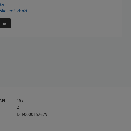
ta
škozené zboží
téma
RAN
188
2
DEF0000152629