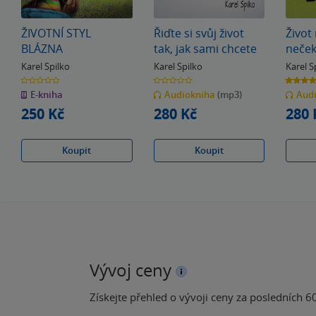
ŽIVOTNÍ STYL
Řiďte si svůj život
Život
BLÁZNA
tak, jak sami chcete
neče
Karel Spilko
Karel Spilko
Karel S
0.0
0.0
5.0
z
z
z
E-kniha
Audiokniha
(mp3)
Aud
5
5
5
hvězdiček
hvězdiček
hvězdiče
250 Kč
280 Kč
280 
Koupit
Koupit
Vývoj ceny
Získejte přehled o vývoji ceny za posledních 60