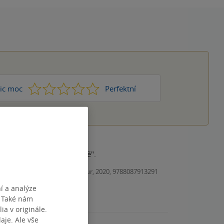
1
2
3
4
5
ic moc
Perfektní
teří jsou "na cestě k sobě".
Kniha, Trans World Tour, 2020, 9788087913291
í a analýze
. Také nám
ia v originále.
je. Ale vše