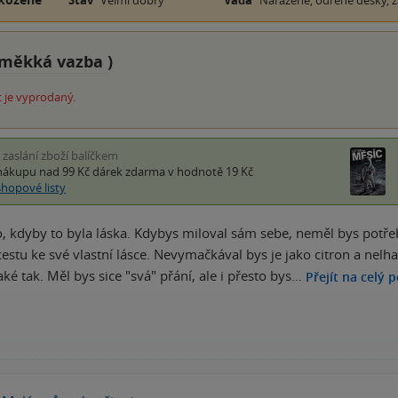
Stav
Velmi dobrý
Vada
Naražené, odřené desky, z
měkká vazba
)
 je vyprodaný.
i zaslání zboží balíčkem
nákupu nad 99 Kč
dárek zdarma
v hodnotě 19 Kč
shopové listy
o, kdyby to byla láska. Kdybys miloval sám sebe, neměl bys potřebu
 cestu ke své vlastní lásce. Nevymačkával bys je jako citron a nelh
aké tak. Měl bys sice "svá" přání, ale i přesto bys…
Přejít na celý 