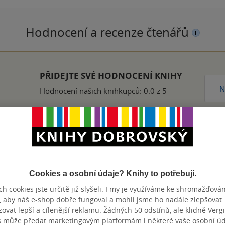
Hodnocení a recenze čtenářů
PŘIDEJTE SVÉ HODNOCENÍ KNIHY
N
Hodnocení našich knihkupců: 0.0 z 5
r a všechny jeho knihy mohu jen a jen doporučit, především těm, k
nze?
Ano
5
Cookies a osobní údaje? Knihy to potřebují.
h cookies jste určitě již slyšeli. I my je využíváme ke shromažďován
, aby náš e-shop dobře fungoval a mohli jsme ho nadále zlepšovat
vat lepší a cílenější reklamu. Žádných 50 odstínů, ale klidně Vergil
s může předat marketingovým platformám i některé vaše osobní úda