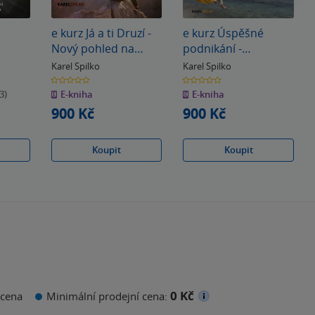
e kurz Já a ti Druzí -
e kurz Úspěšné
Nový pohled na
podnikání -
vztahy
podnikejte podle
Karel Spilko
Karel Spilko
svých hodnot,
0.0
0.0
z
z
vlastností a
3)
E-kniha
E-kniha
5
5
hvězdiček
hvězdiček
vesmírných principů
900 Kč
900 Kč
Koupit
Koupit
0 Kč
cena
Minimální prodejní cena: