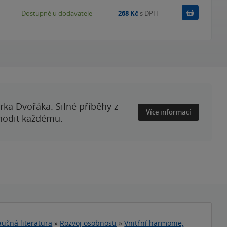
Do košík
Dostupné u dodavatele
268 Kč
s DPH
rka Dvořáka. Silné příběhy z
Více informací
 hodit každému.
učná literatura
»
Rozvoj osobnosti
»
Vnitřní harmonie,