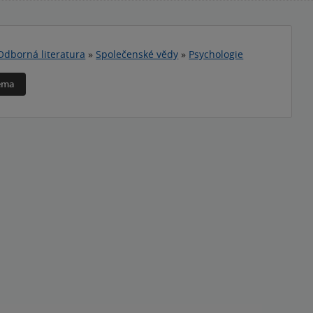
Odborná literatura
»
Společenské vědy
»
Psychologie
téma