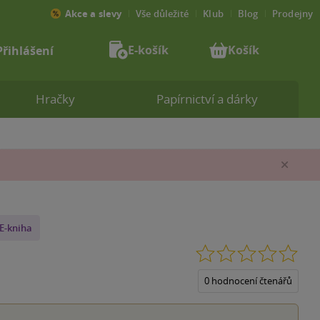
Akce a slevy
Vše důležité
Klub
Blog
Prodejny
E-košík
Košík
Přihlášení
Hračky
Papírnictví a dárky
Zav
E-kniha
0.0
z
5
0 hodnocení čtenářů
hvěz