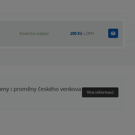
Koupit
Ihned ke stažení
250 Kč
s DPH
ženy i proměny českého venkova
Více informací