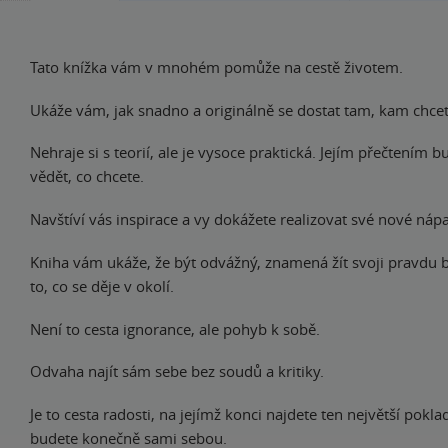
Tato knížka vám v mnohém pomůže na cestě životem.
Ukáže vám, jak snadno a originálně se dostat tam, kam chcet
Nehraje si s teorií, ale je vysoce praktická. Jejím přečtením 
vědět, co chcete.
Navštíví vás inspirace a vy dokážete realizovat své nové náp
Kniha vám ukáže, že být odvážný, znamená žít svoji pravdu 
to, co se děje v okolí.
Není to cesta ignorance, ale pohyb k sobě.
Odvaha najít sám sebe bez soudů a kritiky.
Je to cesta radosti, na jejímž konci najdete ten největší pokla
budete konečně sami sebou.