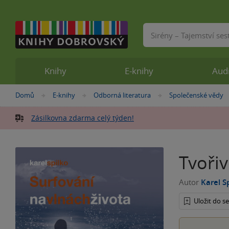
Vyhledávání
Knihy
E-knihy
Aud
Nacházíte
Domů
E-knihy
Odborná literatura
Společenské vědy
»
»
»
se
zde:
Zásilkovna zdarma celý týden!
Tvořiv
Autor
Karel S
Uložit do 