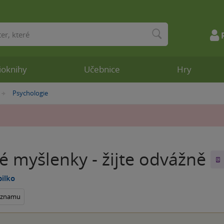
ioknihy
Učebnice
Hry
Psychologie
»
é myšlenky - žijte odvážně
pilko
seznamu