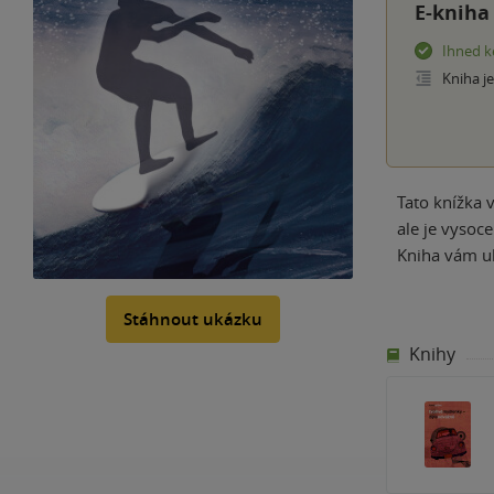
E-kniha
Ihned k
Kniha j
Tato knížka 
ale je vysoc
Kniha vám uk
Stáhnout ukázku
Knihy