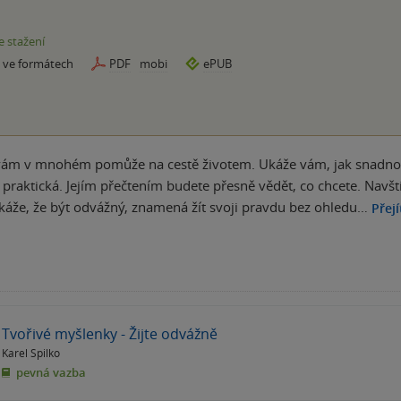
e stažení
e ve formátech
PDF
mobi
ePUB
vám v mnohém pomůže na cestě životem. Ukáže vám, jak snadno a o
e praktická. Jejím přečtením budete přesně vědět, co chcete. Navšt
áže, že být odvážný, znamená žít svoji pravdu bez ohledu…
Přejí
Tvořivé myšlenky - Žijte odvážně
Karel Spilko
pevná vazba