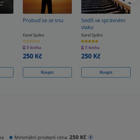
Probuď se ze snu
Sedíš ve správném
vlaku
Karel Spilko
Karel Spilko
0.0
4.7
z
z
E-kniha
E-kniha
5
5
hvězdiček
hvězdiček
250 Kč
250 Kč
Koupit
Koupit
250 Kč
na
Minimální prodejní cena: