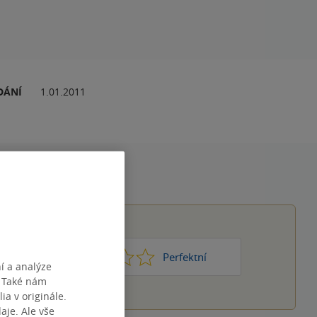
DÁNÍ
1.01.2011
1
2
3
4
5
Nic moc
Perfektní
í a analýze
. Také nám
ia v originále.
je. Ale vše