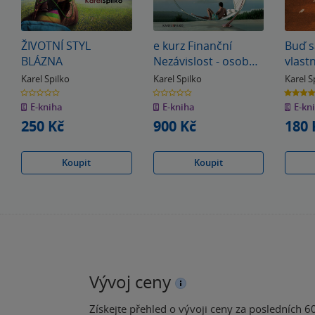
ŽIVOTNÍ STYL
e kurz Finanční
Buď s
BLÁZNA
Nezávislost - osobní
vlast
vibrace, myšlenkové
Karel Spilko
Karel Spilko
Karel S
postupy a praktické
0.0
0.0
5.0
z
z
z
kroky
E-kniha
E-kniha
E-kn
5
5
5
hvězdiček
hvězdiček
hvězdiče
250 Kč
900 Kč
180 
Koupit
Koupit
Vývoj ceny
Získejte přehled o vývoji ceny za posledních 60