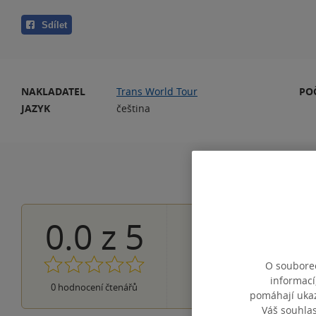
Sdílet
NAKLADATEL
Trans World Tour
PO
JAZYK
čeština
0.0
z
5
0×
5 hvězdiček
0×
4 hvězdičky
0×
3 hvězdičky
O souborec
0×
2 hvězdičky
informací
0×
0
hodnocení čtenářů
1 hvezdička
pomáhají ukazo
Váš souhla