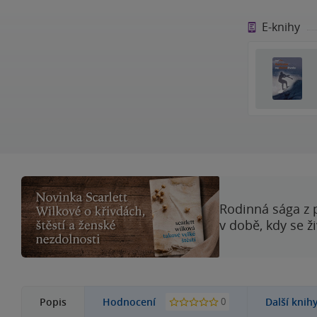
E-knihy
Rodinná sága z 
v době, kdy se ž
0
Popis
Hodnocení
Další knih