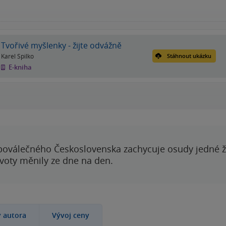
Tvořivé myšlenky - žijte odvážně
Karel Spilko
Stáhnout ukázku
E-kniha
poválečného Československa zachycuje osudy jedné 
ivoty měnily ze dne na den.
y autora
Vývoj ceny