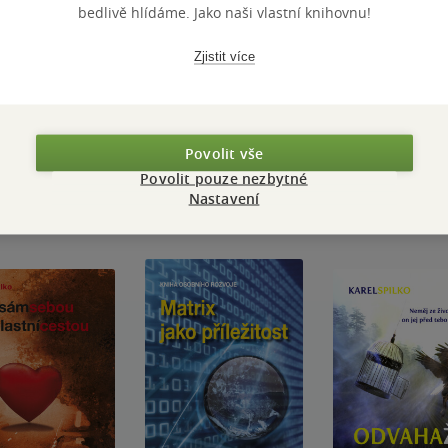
bedlivě hlídáme. Jako naši vlastní knihovnu!
Zjistit více
Přidat hodnocení
Povolit vše
Povolit pouze nezbytné
Nastavení