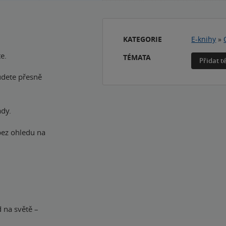
KATEGORIE
E-knihy
»
e.
TÉMATA
Přidat 
budete přesně
ady.
bez ohledu na
d na světě –