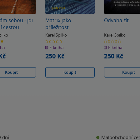
ám sebou - jdi
Matrix jako
Odvaha žít
ní cestou
příležitost
pilko
Karel Spilko
Karel Spilko
0.0
0.0
z
z
iha
E-kniha
E-kniha
5
5
k
hvězdiček
hvězdiček
Kč
250 Kč
250 Kč
Koupit
Koupit
Koupit
Maloobchodní ce
 dní.