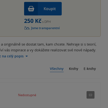
Koupit
250 Kč
s DPH
Jsme transparentní
riginálně se dostat tam, kam chcete. Nehraje si s teorií,
íví vás inspirace a vy dokážete realizovat své nové nápady.
t na celý popis
Všechny
Knihy
E-knihy
Nedostu
Nedostupné