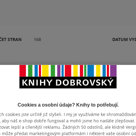
ČET STRAN
168
DATUM VY
Hodnocení a recenze čtenářů
Cookies a osobní údaje? Knihy to potřebují.
PŘIDEJTE SVÉ HODNOCENÍ PRODUKTU
h cookies jste určitě již slyšeli. I my je využíváme ke shromažďován
, aby náš e-shop dobře fungoval a mohli jsme ho nadále zlepšovat
vat lepší a cílenější reklamu. Žádných 50 odstínů, ale klidně Vergil
s může předat marketingovým platformám i některé vaše osobní úda