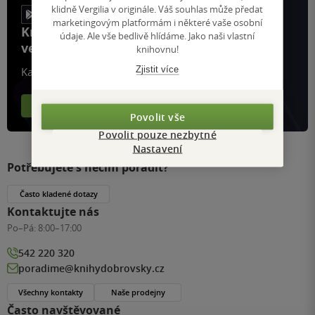
klidně Vergilia v originále. Váš souhlas může předat
marketingovým platformám i některé vaše osobní
Knihy, recenze a klubové výhody
údaje. Ale vše bedlivě hlídáme. Jako naši vlastní
ve vaší kapse a naší appce KDčko
knihovnu!
Zjistit více
Každý měsíc společně přečteme tisíce knih
Více o aplikaci
Více o klubu
Povolit vše
Povolit pouze nezbytné
Nastavení
Potřebujete s něčím poradit?
Často kladené dotazy
Kontaktujte nás
Po–Pá:
8:00–17:00
542 220 320
poradime@knihydobrovsky.cz
Všechny kontakty
Naše prodejny
Často navštěvované