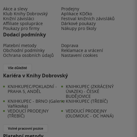
Akce a slevy
Prodejny
Klub Knihy Dobrovský
Aplikace KDčko
Knižní závisláci
Festival knižních závisláků
Affiliate spolupráce
Dárkové poukazy
Poukazy pro firmy
Nákupy pro školy
Dodací podmínky
Platební metody
Doprava
Obchodní podmínky
Reklamace a vrácení
Ochrana osobních údajů
Nastavení cookies
Vše důležité
Kariéra v Knihy Dobrovský
KNIHKUPEC/POKLADNÍ -
KNIHKUPEC (ZKRÁCENÝ
PRAHA 5, ANDĚL
ÚVAZEK) - ČESKÉ
BUDĚJOVICE
KNIHKUPEC - BRNO (Galerie
KNIHKUPEC (TŘEBÍČ)
Vaňkovka)
VEDOUCÍ PRODEJNY
VEDOUCÍ PRODEJNY
(TŘEBÍČ)
(OLOMOUC - OC HANÁ)
Volné pracovní pozice
Platební metody