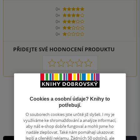
0×
5 hvězdiček
0×
4 hvězdičky
0×
3 hvězdičky
0×
2 hvězdičky
0×
1 hvezdička
PŘIDEJTE SVÉ HODNOCENÍ PRODUKTU
1
2
3
4
5
Nahoru
Zobrazeno 20 z 20
Cookies a osobní údaje? Knihy to
potřebují.
1
/ 1
Přejít
O souborech cookies jste určitě již slyšeli. I my je
na
využíváme ke shromažďování a analýze informací,
stránku
aby náš e-shop dobře fungoval a mohli jsme ho
nadále zlepšovat. Také nám pomáhají ukazovat
lepší a cílenější reklamu. Žádných 50 odstínů, ale