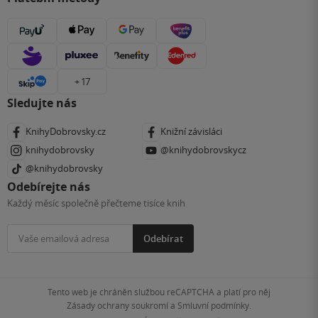
+ 17
Sledujte nás
KnihyDobrovsky.cz
Knižní závisláci
knihydobrovsky
@knihydobrovskycz
@knihydobrovsky
Odebírejte nás
Každý měsíc společně přečteme tisíce knih
Odebírat
Tento web je chráněn službou reCAPTCHA a platí pro něj
Zásady ochrany soukromí
a
Smluvní podmínky
.