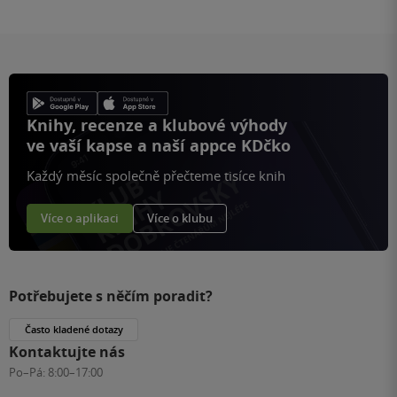
Knihy, recenze a klubové výhody
ve vaší kapse a naší appce KDčko
Každý měsíc společně přečteme tisíce knih
Více o aplikaci
Více o klubu
Potřebujete s něčím poradit?
Často kladené dotazy
Kontaktujte nás
Po–Pá:
8:00–17:00