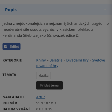
Popis
Jedna z nejdokonalejších a nejznámějších antických tragédií, o
neodvratné síle osudu, vychází v klasickém překladu
Ferdinanda Stiebitze jako 65. svazek edice D.
Sdílet
KATEGORIE
Knihy
»
Beletrie
»
Divadelní hry
»
Světové
divadelní hry
TÉMATA
klasika
Přidat téma
NAKLADATEL
Artur
ROZMĚR
95 x 187 x 9
DATUM VYDÁNÍ
8.02.2019