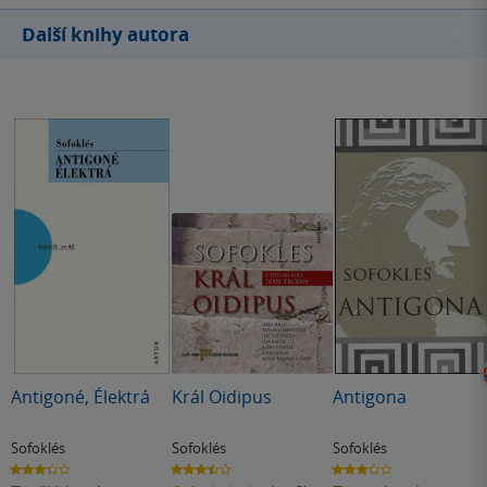
Další knihy autora
Antigoné, Élektrá
Král Oidipus
Antigona
Sofoklés
Sofoklés
Sofoklés
3.3
3.5
2.9
z
z
z