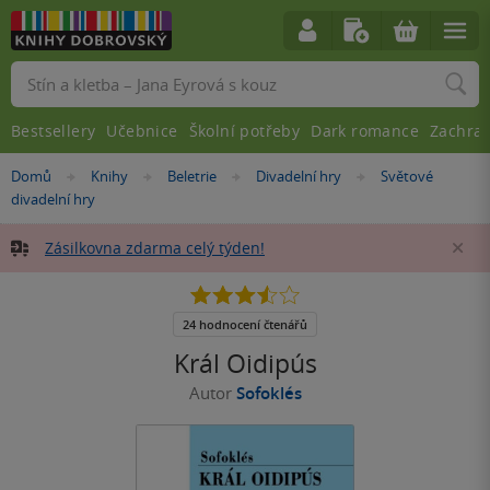
Vyhledávání
Bestsellery
Učebnice
Školní potřeby
Dark romance
Zachra
Nacházíte
Domů
Knihy
Beletrie
Divadelní hry
Světové
»
»
»
»
se
divadelní hry
zde:
Zásilkovna zdarma celý týden!
Za
3.5
z
5
24 hodnocení čtenářů
hvězdiček
Král Oidipús
Autor
Sofoklés