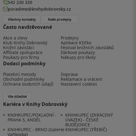
542 220 320
poradime@knihydobrovsky.cz
Všechny kontakty
Naše prodejny
Často navštěvované
Akce a slevy
Prodejny
Klub Knihy Dobrovský
Aplikace KDčko
Knižní závisláci
Festival knižních závisláků
Affiliate spolupráce
Dárkové poukazy
Poukazy pro firmy
Nákupy pro školy
Dodací podmínky
Platební metody
Doprava
Obchodní podmínky
Reklamace a vrácení
Ochrana osobních údajů
Nastavení cookies
Vše důležité
Kariéra v Knihy Dobrovský
KNIHKUPEC/POKLADNÍ -
KNIHKUPEC (ZKRÁCENÝ
PRAHA 5, ANDĚL
ÚVAZEK) - ČESKÉ
BUDĚJOVICE
KNIHKUPEC - BRNO (Galerie
KNIHKUPEC (TŘEBÍČ)
Vaňkovka)