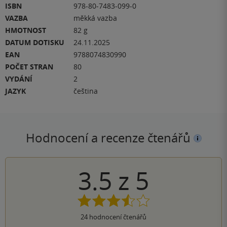
ISBN
978-80-7483-099-0
VAZBA
měkká vazba
HMOTNOST
82 g
DATUM DOTISKU
24.11.2025
EAN
9788074830990
POČET STRAN
80
VYDÁNÍ
2
JAZYK
čeština
Hodnocení a recenze čtenářů
3.5
z
5
24
hodnocení čtenářů