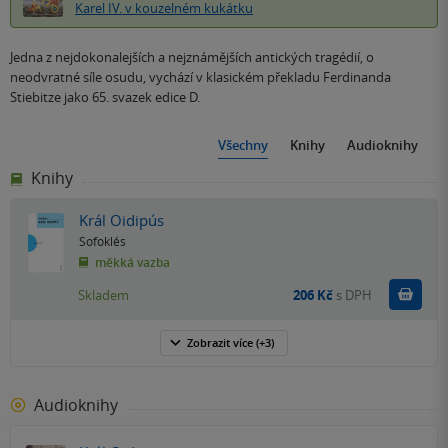
Karel IV. v kouzelném kukátku
Jedna z nejdokonalejších a nejznámějších antických tragédií, o
neodvratné síle osudu, vychází v klasickém překladu Ferdinanda
Stiebitze jako 65. svazek edice D.
Všechny
Knihy
Audioknihy
Knihy
Král Oidipús
Sofoklés
měkká vazba
Do k
Skladem
206 Kč
s DPH
Zobrazit
více
(+3)
Audioknihy