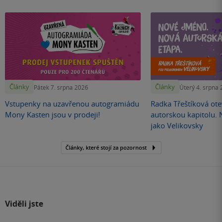
Články
Články
Pátek 7. srpna 2026
Úterý 4. srpna
Vstupenky na uzavřenou autogramiádu
Radka Třeštíková otev
Mony Kasten jsou v prodeji!
autorskou kapitolu.
jako Velikovsky
Články, které stojí za pozornost
Viděli jste