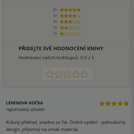
8×
5 hvězdiček
6×
4 hvězdičky
4×
3 hvězdičky
3×
2 hvězdičky
3×
1 hvezdička
PŘIDEJTE SVÉ HODNOCENÍ KNIHY
Hodnocení našich knihkupců: 0.0 z 5
1
2
3
4
5
LENINOVA KOČKA
registrovaný uživatel
Krásný překlad, snadno se čte. Dobré vydání - jednoduchý
design, příjemný na omak materiál.