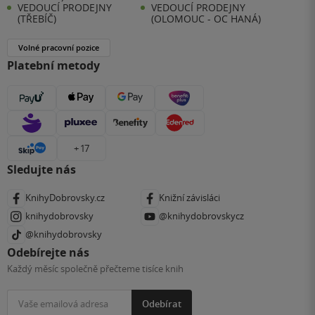
VEDOUCÍ PRODEJNY
VEDOUCÍ PRODEJNY
(TŘEBÍČ)
(OLOMOUC - OC HANÁ)
Volné pracovní pozice
Platební metody
+ 17
Sledujte nás
KnihyDobrovsky.cz
Knižní závisláci
knihydobrovsky
@knihydobrovskycz
@knihydobrovsky
Odebírejte nás
Každý měsíc společně přečteme tisíce knih
Odebírat