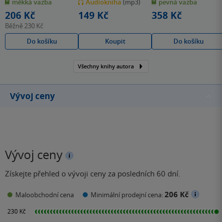
měkká vazba
Audiokniha
(mp3)
pevná vazba
5
5
5
hvězdiček
hvězdiček
hvězdiček
206 Kč
149 Kč
358 Kč
Běžně
230 Kč
Do košíku
Koupit
Do košíku
Všechny knihy autora
Vývoj ceny
Vývoj ceny
Získejte přehled o vývoji ceny za posledních 60 dní.
206 Kč
Maloobchodní cena
Minimální prodejní cena: