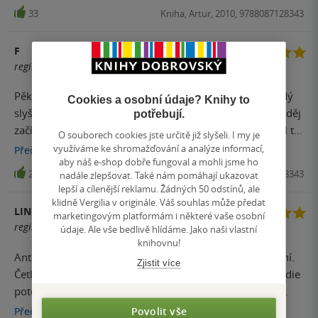
33
Kniha, Artur, 2010, 9788087128343
F
registrovaný uživatel
Pěkný překlad, klasický příběh, o kterém zcela jistě každý
Cookies a osobní údaje? Knihy to
slyšel, leč málokdo četl. Mne samotného překvapilo, že děj
potřebují.
začíná až v Thébách, kdy je již Oidipús králem, leč smysl to
O souborech cookies jste určitě již slyšeli. I my je
dává - jinak by samotné drama bylo příliš dlouhé pro
využíváme ke shromažďování a analýze informací,
Přečíst
více
aby náš e-shop dobře fungoval a mohli jsme ho
diváky. Jinak hodnocení od "D." je opravdu absurdní a
20
Kniha, Artur, 2010, 9788087128343
nadále zlepšovat. Také nám pomáhají ukazovat
dokazuje, že soutěž od Knih D. je zneužívána. Nechápu, jak
lepší a cílenější reklamu. Žádných 50 odstínů, ale
takový komentář mohl projít sítem kontrolorů.
klidně Vergilia v originále. Váš souhlas může předat
LINDA
marketingovým platformám i některé vaše osobní
registrovaný uživatel
údaje. Ale vše bedlivě hlídáme. Jako naši vlastní
knihovnu!
Antické klasické dílo, které patří k všeobecnému vzdělání.
Zjistit více
Četla jsem ho na gymnáziu a jsem za to ráda. Tato tragédie
poté inspirovala řadu dalších děl a i oborů - viz třeba v
psychologii tzv. oidipovský komplex (syn má velmi kladný
Povolit vše
Přečíst
více