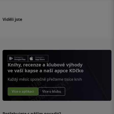
Viděli jste
Knihy, recenze a klubové výhody
ve vaší kapse a naší appce KDčko
Každý měsíc společně přečteme tisíce knih
Více o aplikaci
Více o klubu
Potřebujete s něčím poradit?