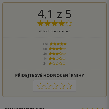
4.1
z
5
20
hodnocení čtenářů
13×
5 hvězdiček
0×
4 hvězdičky
4×
3 hvězdičky
1×
2 hvězdičky
2×
1 hvezdička
PŘIDEJTE SVÉ HODNOCENÍ KNIHY
1
2
3
4
5