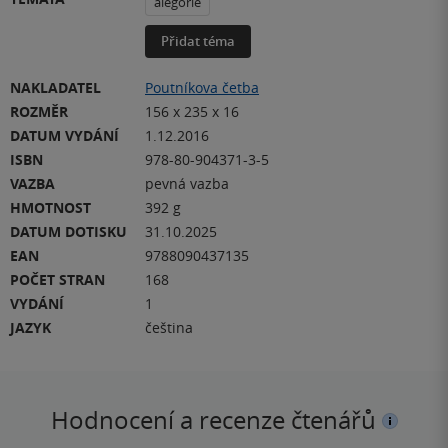
alegorie
Přidat téma
NAKLADATEL
Poutníkova četba
ROZMĚR
156 x 235 x 16
DATUM VYDÁNÍ
1.12.2016
ISBN
978-80-904371-3-5
VAZBA
pevná vazba
HMOTNOST
392 g
DATUM DOTISKU
31.10.2025
EAN
9788090437135
POČET STRAN
168
VYDÁNÍ
1
JAZYK
čeština
Hodnocení a recenze čtenářů