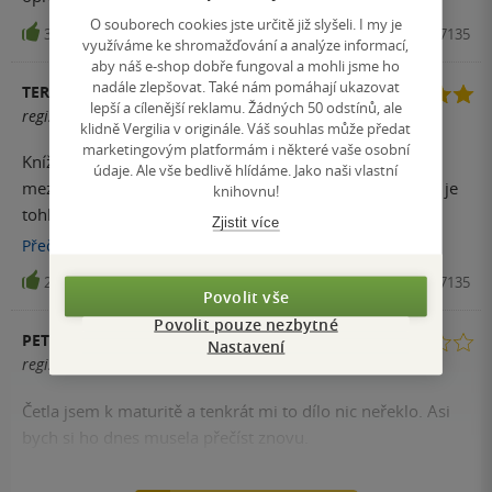
O souborech cookies jste určitě již slyšeli. I my je
30
Kniha, Poutníkova četba, 2016, 9788090437135
využíváme ke shromažďování a analýze informací,
aby náš e-shop dobře fungoval a mohli jsme ho
nadále zlepšovat. Také nám pomáhají ukazovat
TEREZA BLÁHOVÁ
lepší a cílenější reklamu. Žádných 50 odstínů, ale
registrovaný uživatel
klidně Vergilia v originále. Váš souhlas může předat
marketingovým platformám i některé vaše osobní
Knížka není pro každého, protože jednoznačně nepatří
údaje. Ale vše bedlivě hlídáme. Jako naši vlastní
mezi oddechová díla. Ovšem s jazykem v původní verzi je
knihovnu!
tohle mnohem přívětivější a lehčí verze pro dnešního
Zjistit více
čtenáře.
Přečíst
více
26
Kniha, Poutníkova četba, 2016, 9788090437135
Povolit vše
Povolit pouze nezbytné
PETRA
Nastavení
registrovaný uživatel
Četla jsem k maturitě a tenkrát mi to dílo nic neřeklo. Asi
bych si ho dnes musela přečíst znovu.
26
Kniha, Poutníkova četba, 2016, 9788090437135