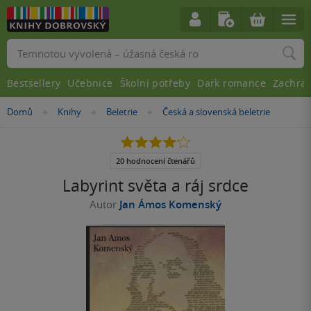
Vyhledávání
Bestsellery
Učebnice
Školní potřeby
Dark romance
Zachra
Nacházíte
Domů
Knihy
Beletrie
Česká a slovenská beletrie
»
»
»
se
zde:
4.1
z
5
20 hodnocení čtenářů
hvězdiček
Labyrint světa a ráj srdce
Autor
Jan Ámos Komenský