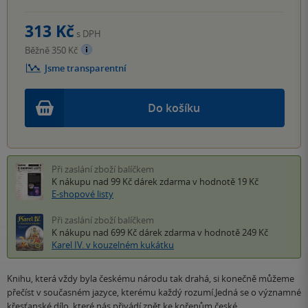
313 Kč
s DPH
Běžně 350 Kč
Jsme transparentní
Do košíku
Při zaslání zboží balíčkem
K nákupu nad 99 Kč
dárek zdarma
v hodnotě 19 Kč
E-shopové listy
Při zaslání zboží balíčkem
K nákupu nad 699 Kč
dárek zdarma
v hodnotě 249 Kč
Karel IV. v kouzelném kukátku
Knihu, která vždy byla českému národu tak drahá, si konečně můžeme
přečíst v současném jazyce, kterému každý rozumí.Jedná se o významné
křesťanské dílo, které nás přivádí zpět ke kořenům české