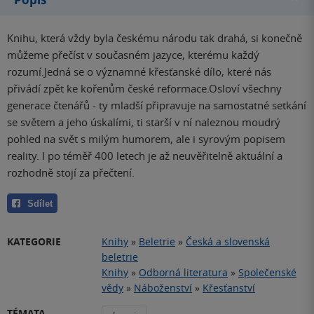
Knihu, která vždy byla českému národu tak drahá, si konečně
můžeme přečíst v současném jazyce, kterému každý
rozumí.Jedná se o významné křesťanské dílo, které nás
přivádí zpět ke kořenům české reformace.Osloví všechny
generace čtenářů - ty mladší připravuje na samostatné setkání
se světem a jeho úskalími, ti starší v ní naleznou moudrý
pohled na svět s milým humorem, ale i syrovým popisem
reality. I po téměř 400 letech je až neuvěřitelně aktuální a
rozhodně stojí za přečtení.
Sdílet
KATEGORIE
Knihy
»
Beletrie
»
Česká a slovenská
beletrie
Knihy
»
Odborná literatura
»
Společenské
vědy
»
Náboženství
»
Křesťanství
TÉMATA