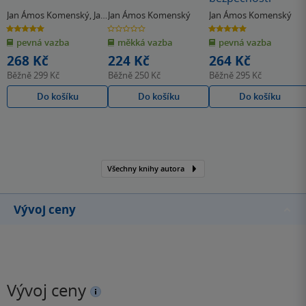
Jan Ámos Komenský
,
Jan
Jan Ámos Komenský
Jan Ámos Komenský
Hábl
5.0
0.0
5.0
z
z
z
pevná vazba
měkká vazba
pevná vazba
5
5
5
hvězdiček
hvězdiček
hvězdiček
268 Kč
224 Kč
264 Kč
Běžně
299 Kč
Běžně
250 Kč
Běžně
295 Kč
Do košíku
Do košíku
Do košíku
Všechny knihy autora
Vývoj ceny
Vývoj ceny