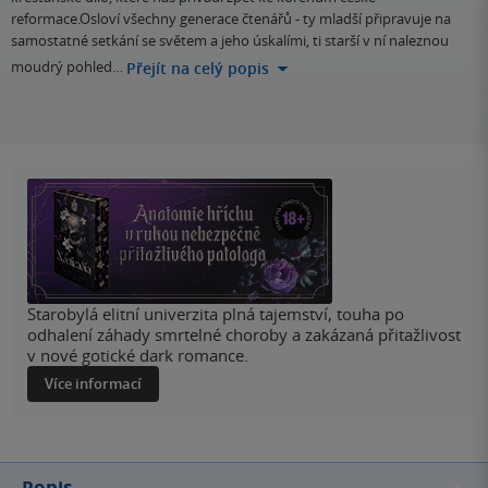
reformace.Osloví všechny generace čtenářů - ty mladší připravuje na
samostatné setkání se světem a jeho úskalími, ti starší v ní naleznou
moudrý pohled…
Přejít na celý popis
Starobylá elitní univerzita plná tajemství, touha po
odhalení záhady smrtelné choroby a zakázaná přitažlivost
v nové gotické dark romance.
Více informací
Popis