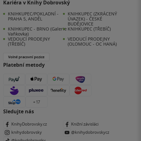
Kariéra v Knihy Dobrovský
KNIHKUPEC/POKLADNÍ -
KNIHKUPEC (ZKRÁCENÝ
PRAHA 5, ANDĚL
ÚVAZEK) - ČESKÉ
BUDĚJOVICE
KNIHKUPEC - BRNO (Galerie
KNIHKUPEC (TŘEBÍČ)
Vaňkovka)
VEDOUCÍ PRODEJNY
VEDOUCÍ PRODEJNY
(TŘEBÍČ)
(OLOMOUC - OC HANÁ)
Volné pracovní pozice
Platební metody
+ 17
Sledujte nás
KnihyDobrovsky.cz
Knižní závisláci
knihydobrovsky
@knihydobrovskycz
@knihydobrovsky