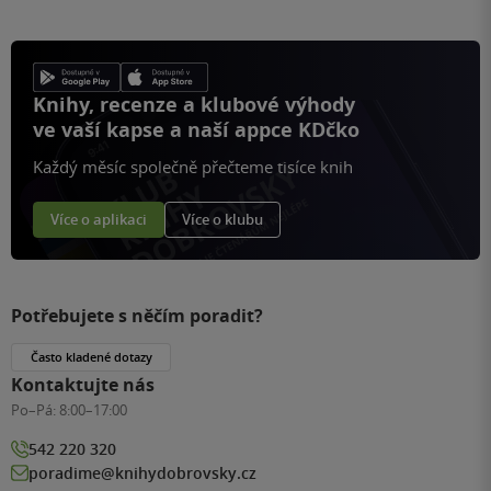
Knihy, recenze a klubové výhody
ve vaší kapse a naší appce KDčko
Každý měsíc společně přečteme tisíce knih
Více o aplikaci
Více o klubu
Potřebujete s něčím poradit?
Často kladené dotazy
Kontaktujte nás
Po–Pá:
8:00–17:00
542 220 320
poradime@knihydobrovsky.cz