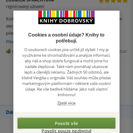
registrovaný uživatel
Kniha je nádherná. To není o tom ji jen tak přečíst jedním
dechem. To je o listování v ní, postupném pročítání,
přemýšlení nad obsahem. Porovnávání vyjádřeného
Cookies a osobní údaje? Knihy to
starým a současným jazykem. Je to skvost. Umělecké dílo.
potřebují.
Přečíst
více
O souborech cookies jste určitě již slyšeli. I my je
8
Kniha, PRÁH, 2019, 9788072528141
využíváme ke shromažďování a analýze informací,
aby náš e-shop dobře fungoval a mohli jsme ho
nadále zlepšovat. Také nám pomáhají ukazovat
Zobrazit všechna hodnocení
lepší a cílenější reklamu. Žádných 50 odstínů, ale
klidně Vergilia v originále. Váš souhlas může předat
marketingovým platformám i některé vaše osobní
Přidat hodnocení
údaje. Ale vše bedlivě hlídáme. Jako naši vlastní
knihovnu!
Zjistit více
Další knihy autora
Povolit vše
Povolit pouze nezbytné