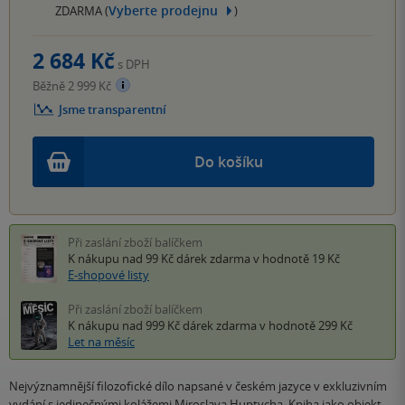
Vyberte prodejnu
ZDARMA (
)
2 684 Kč
s DPH
Běžně 2 999 Kč
Jsme transparentní
Do košíku
Při zaslání zboží balíčkem
K nákupu nad 99 Kč
dárek zdarma
v hodnotě 19 Kč
E-shopové listy
Při zaslání zboží balíčkem
K nákupu nad 999 Kč
dárek zdarma
v hodnotě 299 Kč
Let na měsíc
Nejvýznamnější filozofické dílo napsané v českém jazyce v exkluzivním
vydání s jedinečnými kolážemi Miroslava Huptycha. Kniha jako objekt.