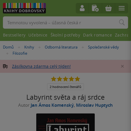
Vyhledávání
Bestsellery
Učebnice
Školní potřeby
Dark romance
Zachra
Nacházíte
Domů
Knihy
Odborná literatura
Společenské vědy
»
»
»
se
Filozofie
»
zde:
Zásilkovna zdarma celý týden!
Za
5.0
z
5
2 hodnocení čtenářů
hvězdiček
Labyrint světa a ráj srdce
Autor
Jan Ámos Komenský
,
Miroslav Huptych