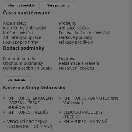
Všechny kontakty
Naše prodejny
Často navštěvované
Akce a slevy
Prodejny
Klub Knihy Dobrovský
Aplikace KDčko
Knižní závisláci
Festival knižních závisláků
Affiliate spolupráce
Dárkové poukazy
Poukazy pro firmy
Nákupy pro školy
Dodací podmínky
Platební metody
Doprava
Obchodní podmínky
Reklamace a vrácení
Ochrana osobních údajů
Nastavení cookies
Vše důležité
Kariéra v Knihy Dobrovský
KNIHKUPEC (ZKRÁCENÝ
KNIHKUPEC - BRNO (Galerie
ÚVAZEK) - ČESKÉ
Vaňkovka)
BUDĚJOVICE
KNIHKUPEC (TŘEBÍČ)
VEDOUCÍ PRODEJNY
(TŘEBÍČ)
VEDOUCÍ PRODEJNY
KNIHKUPEC - KARVINÁ
(OLOMOUC - OC HANÁ)