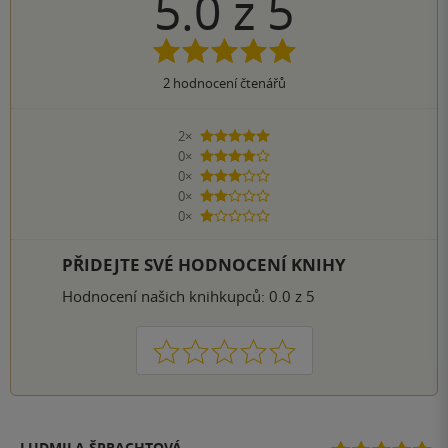
5.0
z
5
2
hodnocení čtenářů
2×
5 hvězdiček
0×
4 hvězdičky
0×
3 hvězdičky
0×
2 hvězdičky
0×
1 hvezdička
PŘIDEJTE SVÉ HODNOCENÍ KNIHY
Hodnocení našich knihkupců: 0.0 z 5
1
2
3
4
5
LUDMILA ŠPRACHTOVÁ