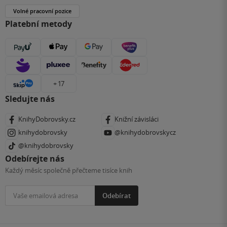
Volné pracovní pozice
Platební metody
+ 17
Sledujte nás
KnihyDobrovsky.cz
Knižní závisláci
knihydobrovsky
@knihydobrovskycz
@knihydobrovsky
Odebírejte nás
Každý měsíc společně přečteme tisíce knih
Odebírat