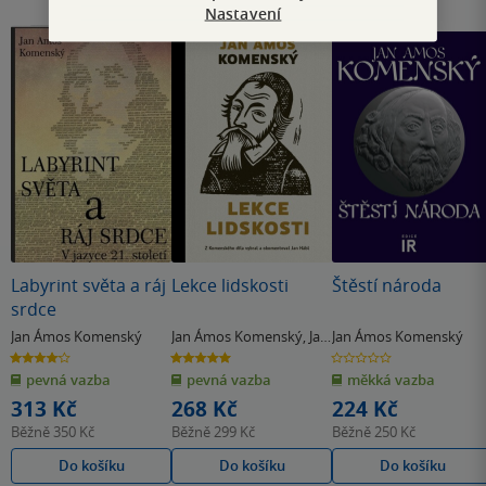
Nastavení
Labyrint světa a ráj
Lekce lidskosti
Štěstí národa
srdce
Jan Ámos Komenský
Jan Ámos Komenský
,
Jan
Jan Ámos Komenský
Hábl
4.1
5.0
0.0
z
z
z
pevná vazba
pevná vazba
měkká vazba
5
5
5
hvězdiček
hvězdiček
hvězdiček
313 Kč
268 Kč
224 Kč
Běžně
350 Kč
Běžně
299 Kč
Běžně
250 Kč
Do košíku
Do košíku
Do košíku