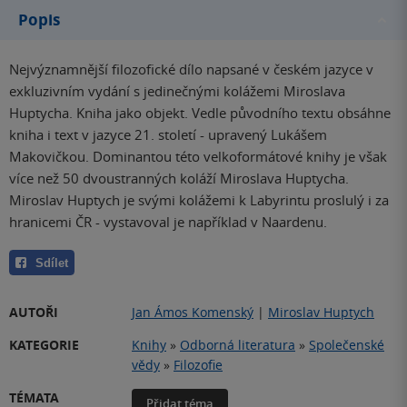
Popis
Nejvýznamnější filozofické dílo napsané v českém jazyce v
exkluzivním vydání s jedinečnými kolážemi Miroslava
Huptycha. Kniha jako objekt. Vedle původního textu obsáhne
kniha i text v jazyce 21. století - upravený Lukášem
Makovičkou. Dominantou této velkoformátové knihy je však
více než 50 dvoustranných koláží Miroslava Huptycha.
Miroslav Huptych je svými kolážemi k Labyrintu proslulý i za
hranicemi ČR - vystavoval je například v Naardenu.
Sdílet
AUTOŘI
Jan Ámos Komenský
|
Miroslav Huptych
KATEGORIE
Knihy
»
Odborná literatura
»
Společenské
vědy
»
Filozofie
TÉMATA
Přidat téma