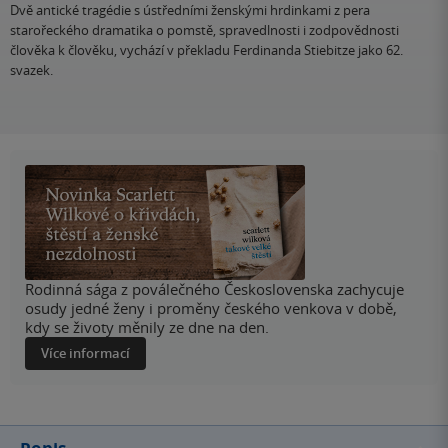
Dvě antické tragédie s ústředními ženskými hrdinkami z pera
starořeckého dramatika o pomstě, spravedlnosti i zodpovědnosti
člověka k člověku, vychází v překladu Ferdinanda Stiebitze jako 62.
svazek.
Rodinná sága z poválečného Československa zachycuje
osudy jedné ženy i proměny českého venkova v době,
kdy se životy měnily ze dne na den.
Více informací