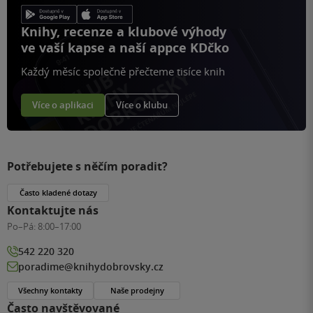
Knihy, recenze a klubové výhody
ve vaší kapse a naší appce KDčko
Každý měsíc společně přečteme tisíce knih
Více o aplikaci
Více o klubu
Potřebujete s něčím poradit?
Často kladené dotazy
Kontaktujte nás
Po–Pá:
8:00–17:00
542 220 320
poradime@knihydobrovsky.cz
Všechny kontakty
Naše prodejny
Často navštěvované