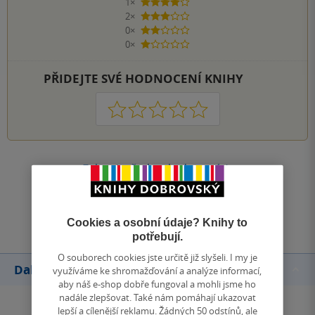
1×
4 hvězdičky
2×
3 hvězdičky
0×
2 hvězdičky
0×
1 hvezdička
PŘIDEJTE SVÉ HODNOCENÍ KNIHY
1
2
3
4
5
Zobrazit všechna hodnocení
Přidat hodnocení
Cookies a osobní údaje? Knihy to
potřebují.
O souborech cookies jste určitě již slyšeli. I my je
Další knihy autora
využíváme ke shromažďování a analýze informací,
aby náš e-shop dobře fungoval a mohli jsme ho
nadále zlepšovat. Také nám pomáhají ukazovat
lepší a cílenější reklamu. Žádných 50 odstínů, ale