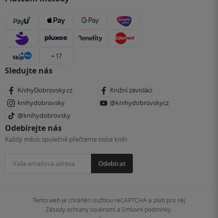
+ 17
Sledujte nás
KnihyDobrovsky.cz
Knižní závisláci
knihydobrovsky
@knihydobrovskycz
@knihydobrovsky
Odebírejte nás
Každý měsíc společně přečteme tisíce knih
Odebírat
Tento web je chráněn službou reCAPTCHA a platí pro něj
Zásady ochrany soukromí
a
Smluvní podmínky
.