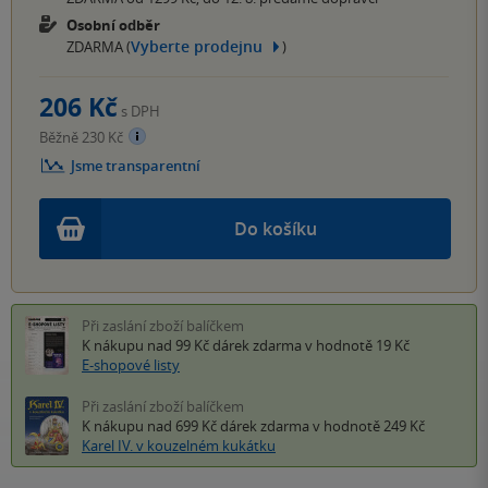
Osobní odběr
Vyberte prodejnu
ZDARMA (
)
206 Kč
s DPH
Běžně 230 Kč
Jsme transparentní
Do košíku
Při zaslání zboží balíčkem
K nákupu nad 99 Kč
dárek zdarma
v hodnotě 19 Kč
E-shopové listy
Při zaslání zboží balíčkem
K nákupu nad 699 Kč
dárek zdarma
v hodnotě 249 Kč
Karel IV. v kouzelném kukátku