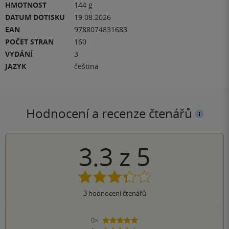
HMOTNOST
144 g
DATUM DOTISKU
19.08.2026
EAN
9788074831683
POČET STRAN
160
VYDÁNÍ
3
JAZYK
čeština
Hodnocení a recenze čtenářů
3.3
z
5
3
hodnocení čtenářů
0×
5 hvězdiček