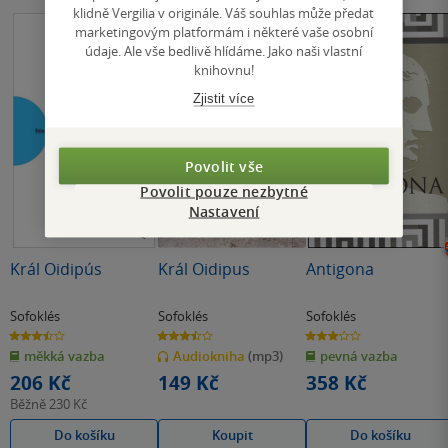
klidně Vergilia v originále. Váš souhlas může předat
marketingovým platformám i některé vaše osobní
údaje. Ale vše bedlivě hlídáme. Jako naši vlastní
knihovnu!
Zjistit více
Povolit vše
Povolit pouze nezbytné
Nastavení
Král Oidipús
Král Oidipus
Antigona
Sofoklés
Sofoklés
Sofoklés
3.5
3.5
2.9
z
z
z
měkká vazba
Audiokniha
(mp3)
pevná vazba
5
5
5
hvězdiček
hvězdiček
hvězdiček
206 Kč
149 Kč
358 Kč
Běžně
230 Kč
Do košíku
Koupit
Do košíku