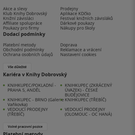
Akce a slevy
Prodejny
Klub Knihy Dobrovský
Aplikace KDčko
Knižní závisláci
Festival knižních závisláků
Affiliate spolupráce
Dárkové poukazy
Poukazy pro firmy
Nákupy pro školy
Dodací podmínky
Platební metody
Doprava
Obchodní podmínky
Reklamace a vrácení
Ochrana osobních údajů
Nastavení cookies
Vše důležité
Kariéra v Knihy Dobrovský
KNIHKUPEC/POKLADNÍ -
KNIHKUPEC (ZKRÁCENÝ
PRAHA 5, ANDĚL
ÚVAZEK) - ČESKÉ
BUDĚJOVICE
KNIHKUPEC - BRNO (Galerie
KNIHKUPEC (TŘEBÍČ)
Vaňkovka)
VEDOUCÍ PRODEJNY
VEDOUCÍ PRODEJNY
(TŘEBÍČ)
(OLOMOUC - OC HANÁ)
Volné pracovní pozice
Platební metody