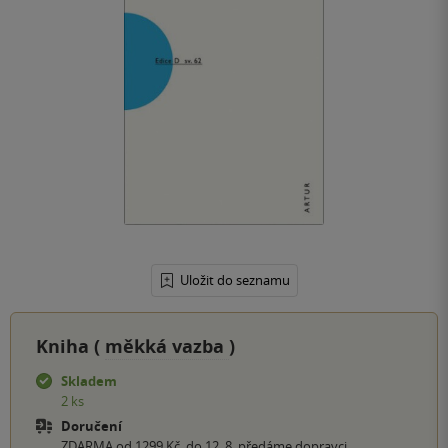
Uložit do seznamu
Kniha (
měkká vazba
)
Skladem
2 ks
Doručení
ZDARMA od 1299 Kč, do 12. 8. předáme dopravci