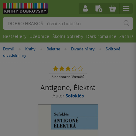
Vyhledávání
Bestsellery
Učebnice
Školní potřeby
Dark romance
Zachra
Nacházíte
Domů
Knihy
Beletrie
Divadelní hry
Světové
»
»
»
»
se
divadelní hry
zde:
3.3
z
5
3 hodnocení čtenářů
hvězdiček
Antigoné, Élektrá
Autor
Sofoklés