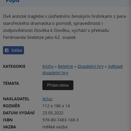
Popis
Dvě antické tragédie s ústředními ženskými hrdinkami z pera
starořeckého dramatika o pomstě, spravedlnosti i
zodpovědnosti člověka k člověku, vychází v překladu
Ferdinanda Stiebitze jako 62. svazek.
Sdílet
KATEGORIE
Knihy
»
Beletrie
»
Divadelní hry
»
Světové
divadelní hry
TÉMATA
Přidat téma
NAKLADATEL
Artur
ROZMĚR
112 x 186 x 14
DATUM VYDÁNÍ
23.05.2022
ISBN
978-80-7483-168-3
VAZBA
měkká vazba